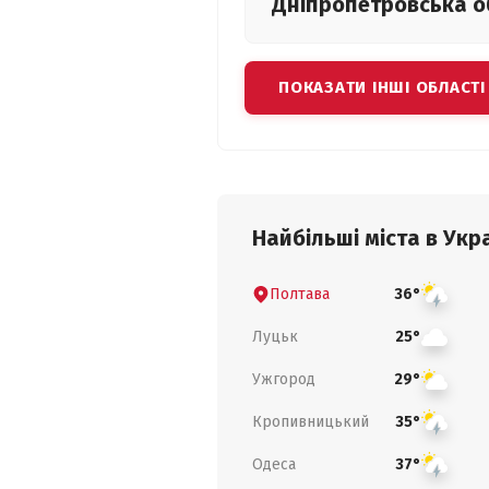
Дніпропетровська
о
ПОКАЗАТИ ІНШІ ОБЛАСТІ
Найбільші міста в Укра
Полтава
36°
Луцьк
25°
Ужгород
29°
Кропивницький
35°
Одеса
37°