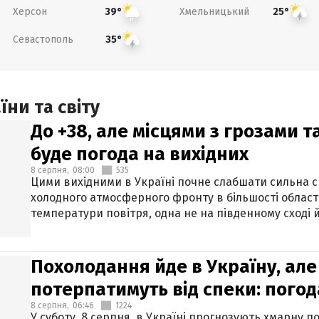
Херсон
Хмельницький
39°
25°
Севастополь
35°
ни та світу
До +38, але місцями з грозами 
буде погода на вихідних
8 серпня,
08:00
535
Цими вихідними в Україні почне слабшати сильна 
холодного атмосферного фронту в більшості област
температури повітря, одна не на південному сході й
Похолодання йде в Україну, але
потерпатимуть від спеки: погод
8 серпня,
06:46
1224
У суботу, 8 серпня, в Україні прогнозують хмарну п