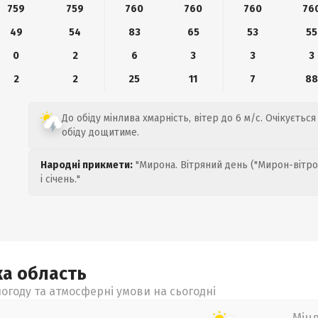
759
759
760
760
760
76
49
54
83
65
53
55
0
2
6
3
3
3
2
2
25
11
7
8
До обіду мінлива хмарність, вітер до 6 м/с. Очікується 
обіду дощитиме.
Народні прикмети:
"Мирона. Вітряний день ("Мирон-вітро
і січень."
ка
область
огоду та атмосферні умови на сьогодні