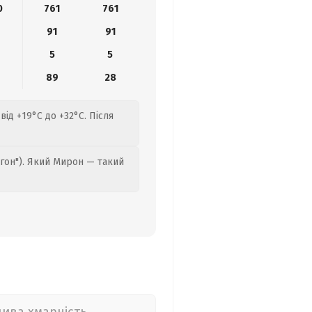
0
761
761
91
91
5
5
8
89
28
від +19°C до +32°C. Після
гон"). Який Мирон — такий