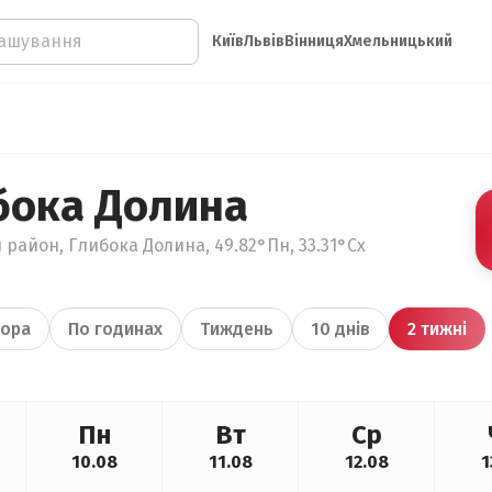
Київ
Львів
Вінниця
Хмельницький
бока Долина
 район, Глибока Долина, 49.82°Пн, 33.31°Сх
ора
По годинах
Тиждень
10 днів
2 тижні
Пн
Вт
Ср
10.08
11.08
12.08
1