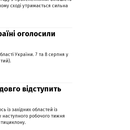
ному сході утримається сильна
країні оголосили
ласті України. 7 та 8 серпня у
тий).
адовго відступить
ь із західних областей із
 наступного робочого тижня
нтициклону.