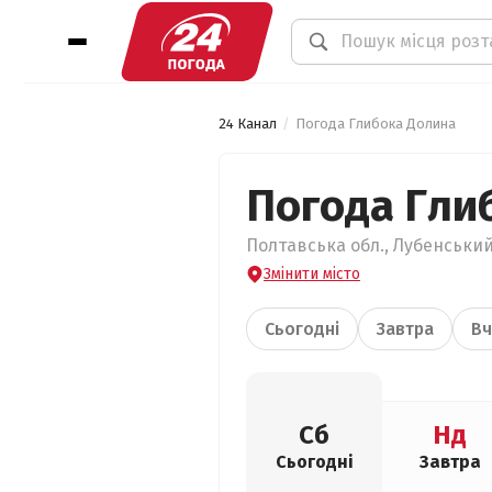
24 Канал
Погода Глибока Долина
Погода Гли
Полтавська обл., Лубенський
Змінити місто
Сьогодні
Завтра
Вч
Сб
Нд
Сьогодні
Завтра