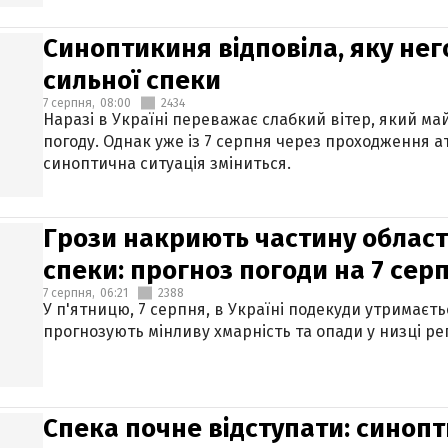
Синоптикиня відповіла, яку нег
сильної спеки
7 серпня,
08:00
2434
Наразі в Україні переважає слабкий вітер, який м
погоду. Однак уже із 7 серпня через проходження 
синоптична ситуація зміниться.
Грози накриють частину областе
спеки: прогноз погоди на 7 сер
7 серпня,
06:21
2388
У п'ятницю, 7 серпня, в Україні подекуди утримаєт
прогнозують мінливу хмарність та опади у низці рег
Спека почне відступати: синопт