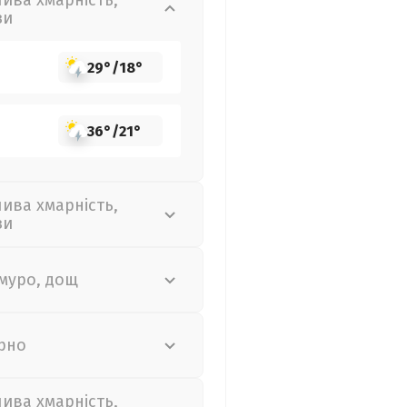
лива хмарність,
зи
29°
/
18°
36°
/
21°
лива хмарність,
зи
муро, дощ
рно
лива хмарність,