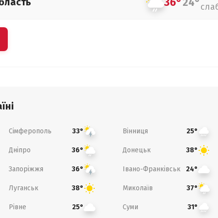
36°
24°
бласть
сла
їні
Сімферополь
Вінниця
33°
25°
Дніпро
Донецьк
36°
38°
Запоріжжя
Івано-Франківськ
36°
24°
Луганськ
Миколаїв
38°
37°
Рівне
Суми
25°
31°