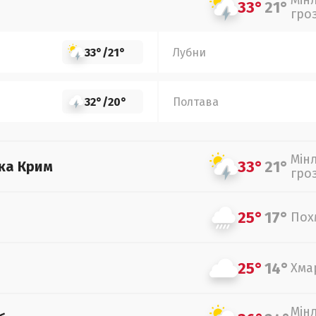
Мін
33°
21°
гро
33°
/
21°
Лубни
32°
/
20°
Полтава
Мін
33°
21°
ка Крим
гро
25°
17°
Пох
25°
14°
Хма
Мін