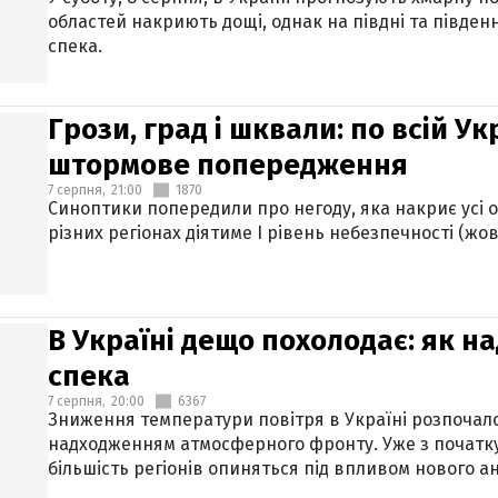
областей накриють дощі, однак на півдні та півден
спека.
Грози, град і шквали: по всій У
штормове попередження
7 серпня,
21:00
1870
Синоптики попередили про негоду, яка накриє усі об
різних регіонах діятиме І рівень небезпечності (жов
В Україні дещо похолодає: як н
спека
7 серпня,
20:00
6367
Зниження температури повітря в Україні розпочалос
надходженням атмосферного фронту. Уже з початку
більшість регіонів опиняться під впливом нового а