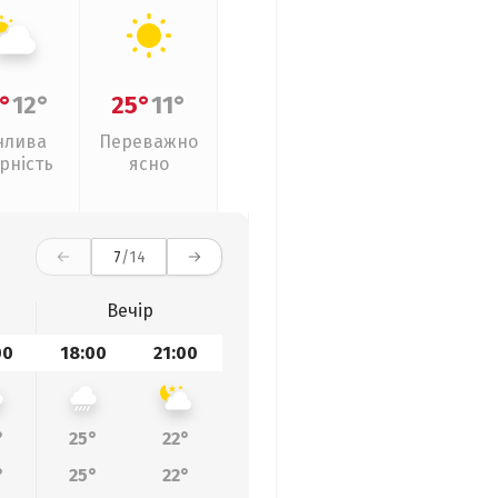
°
12°
25°
11°
нлива
Переважно
рність
ясно
7
/14
Вечір
00
18:00
21:00
°
25°
22°
°
25°
22°