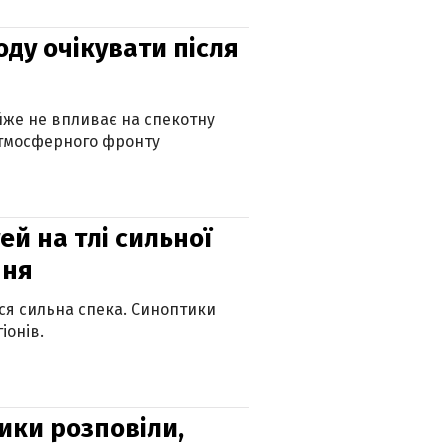
оду очікувати після
айже не впливає на спекотну
атмосферного фронту
й на тлі сильної
пня
ься сильна спека. Синоптики
іонів.
ики розповіли,