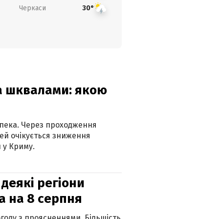
Черкаси
30°
та шквалами: якою
спека. Через проходження
ей очікується зниження
 у Криму.
 деякі регіони
а на 8 серпня
огоду з проясненнями. Більшість