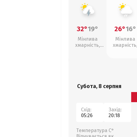
32°
19°
26°
16°
Мінлива
Мінлива
хмарність,
хмарність
грози
слабкий д
Субота, 8 серпня
Схід:
Захід:
05:26
20:18
Температура С°
Відчувається як