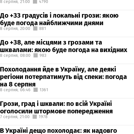
8 серпня,
21:00
4790
До +33 градусів і локальні грози: якою
буде погода найближчими днями
8 серпня,
20:00
881
До +38, але місцями з грозами та
шквалами: якою буде погода на вихідних
8 серпня,
08:00
983
Похолодання йде в Україну, але деякі
регіони потерпатимуть від спеки: погода
на 8 серпня
8 серпня,
06:46
1361
Грози, град і шквали: по всій Україні
оголосили штормове попередження
7 серпня,
21:00
1978
В Україні дещо похолодає: як надовго