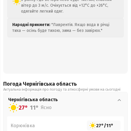
вітер до 3 м/с. Очікується від +12°C до +26°C,
одягайте легкий одяг.
Народні прикмети:
"Лаврентія. Якщо вода в річці
тиха — осінь буде тихою, зима — без завірюх."
Погода Чернігівська
область
Актуальна інформація про погоду та атмосферні умови на сьогодні
Чернігівська
область
27°
11°
Ясно
Корюківка
27°
/
11°