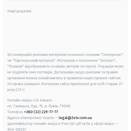
Наші додатки:
android
apple
smart tv
samsung smart tv
Всі комерційні рекламні матеріали позначені словами "Спецпроєкт"
чи "Партнерський матеріал". Матеріали з позначкою "Експерт",
"Позиція" відображають позицію авторів та героїв. Редакція може
не поділяти їхніх поглядів. Детальніше щодо реклами та правил
цитування можна ознайомитись в правилах користування сайтом.
Усі права захищені.
Матеріали сайту призначені для осіб старше
21
року (21+)
Онлайн-медіа «24 Канал»
пл. Галицька, буд. 15, м. Львів, 79008
Телефон
+380 (32) 229-77-77
Адреса електронної пошти —
legal@24tv.com.ua
Ідентифікатор онлайн-медіа в Реєстрі суб'єктів у сфері медіа —
R40-06057