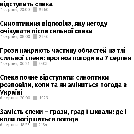
відступить спека
7 серпня,
20:00
9460
Синоптикиня відповіла, яку негоду
очікувати після сильної спеки
7 серпня,
08:00
2446
Грози накриють частину областей на тлі
сильної спеки: прогноз погоди на 7 серпня
7 серпня,
06:21
2403
Спека почне відступати: синоптики
розповіли, коли та як зміниться погода в
Україні
6 серпня,
20:00
1079
Замість спеки – грози, град і шквали: де і
коли погіршиться погода
6 серпня,
18:53
2134