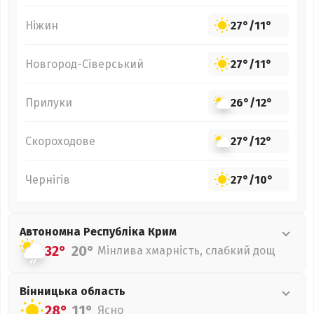
Ніжин
27°
/
11°
Новгород-Сіверський
27°
/
11°
Прилуки
26°
/
12°
Скороходове
27°
/
12°
Чернігів
27°
/
10°
Автономна Республіка Крим
32°
20°
Мінлива хмарність, слабкий дощ
Вінницька
область
28°
11°
Ясно