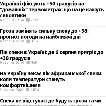
Українці фіксують +50 градусів на
"домашніх" термометрах: що на це кажуть
синоптики
6 серпня,
16:46
2392
Грози замінять сильну спеку до +38:
прогноз погоди на найближчі дні
6 серпня,
08:00
3364
Пік спеки в Україні: де 6 серпня пригріє до
+38 градусів
6 серпня,
06:40
849
На Україну чекає пік африканської спеки:
коли температури стануть
комфортнішими
5 серпня,
20:00
11523
Спека не відступає: де будуть грози та чи