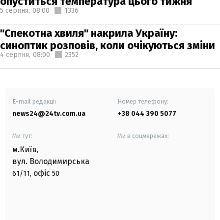
опуститься температура цього тижня
5 серпня,
08:00
1336
"Спекотна хвиля" накрила Україну:
синоптик розповів, коли очікуються зміни
4 серпня,
08:00
2352
E-mail редакції
Номер телефону:
news24@24tv.com.ua
+38 044 390 5077
Ми тут:
Ми в соцмережах:
м.Київ
,
вул. Володимирська
офіс
61/11,
50