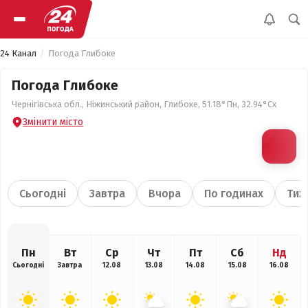
24 Канал
Погода Глибоке
Погода Глибоке
Чернігівська обл., Ніжинський район, Глибоке, 51.18°Пн, 32.94°Сх
Змінити місто
Сьогодні
Завтра
Вчора
По годинах
Тиж
Пн
Вт
Ср
Чт
Пт
Сб
Нд
Сьогодні
Завтра
12.08
13.08
14.08
15.08
16.08