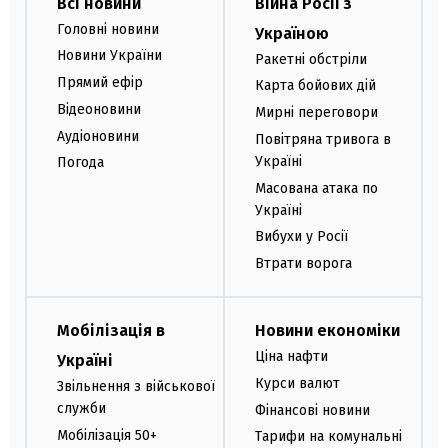
Всі новини
Війна Росії з
Головні новини
Україною
Новини України
Ракетні обстріли
Прямий ефір
Карта бойових дій
Відеоновини
Мирні переговори
Аудіоновини
Повітряна тривога в
Україні
Погода
Масована атака по
Україні
Вибухи у Росії
Втрати ворога
Мобілізація в
Новини економіки
Ціна нафти
Україні
Курси валют
Звільнення з військової
служби
Фінансові новини
Мобілізація 50+
Тарифи на комунальні