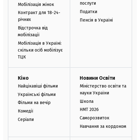
послуги
Мобілізація жінок
Податки
Контракт для 18-24-
річних
Пенсія в Україні
Відстрочка від
мобілізації
Мобілізація в Україні:
скільки осіб мобілізує
ТЦК
Кіно
Новини Освіти
Найцікавіші фільми
Міністерство освіти та
науки України
Українські фільми
Школа
Фільми на вечір
НМТ 2026
Комедії
Саморозвиток
Серіали
Навчання за кордоном