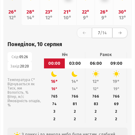
26°
28°
23°
21°
22°
26°
30°
12°
14°
12°
10°
9°
9°
13°
7
/14
Понеділок, 10 серпня
Ніч
Ранок
Схід:
05:26
00:00
03:00
06:00
09:00
1
Захід:
20:20
Температура С°
16°
14°
12°
19°
Відчувається як
Тиск, мм
16°
14°
12°
19°
Вологість, %
765
766
766
766
Вітер, м/с
Ймовірність опадів,
74
81
83
69
%
3
2
2
2
2
2
2
2
З ранку і до вечора небо буде чистим, слабкий