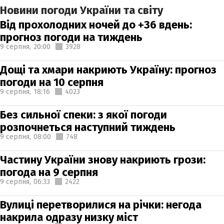
Новини погоди України та світу
Від прохолодних ночей до +36 вдень:
прогноз погоди на тиждень
9 серпня,
20:00
3928
Дощі та хмари накриють Україну: прогноз
погоди на 10 серпня
9 серпня,
18:16
4023
Без сильної спеки: з якої погоди
розпочнеться наступний тиждень
9 серпня,
08:00
748
Частину України знову накриють грози:
погода на 9 серпня
9 серпня,
06:33
2422
Вулиці перетворилися на річки: негода
накрила одразу низку міст