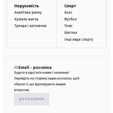
Нерухомість
Спорт
Аналітика ринку
Бокс
Купівля житла
Футбол
Тренди і натхнення
Теніс
Біатлон
Інші види спорту
Email - розсилка
Будьте в курсі всіх новин і оновлень!
Перейдіть на сторінку наших розсилок, щоб
обрати ті, що відповідають вашим
інтересам.
ДО РОЗСИЛОК