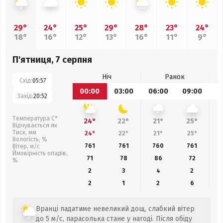
29°
24°
25°
29°
28°
23°
24°
18°
16°
12°
13°
16°
11°
9°
П'ятниця, 7 серпня
Ніч
Ранок
Схід:
05:57
00:00
03:00
06:00
09:00
1
Захід:
20:52
Температура С°
24°
22°
21°
25°
Відчувається як
Тиск, мм
24°
22°
21°
25°
Вологість, %
761
761
760
761
Вітер, м/с
Ймовірність опадів,
71
78
86
72
%
2
3
4
2
2
1
2
6
Вранці падатиме невеликий дощ, слабкий вітер
до 5 м/с, парасолька стане у нагоді. Після обіду