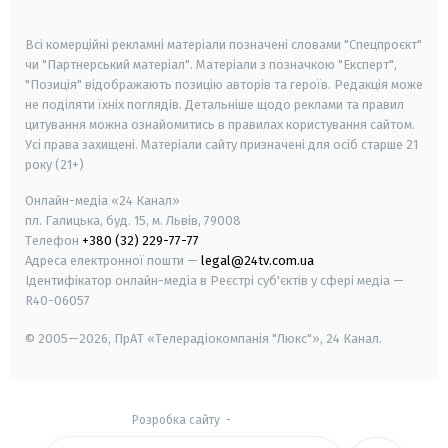
smart tv
samsung smart tv
Всі комерційні рекламні матеріали позначені словами "Спецпроєкт"
чи "Партнерський матеріал". Матеріали з позначкою "Експерт",
"Позиція" відображають позицію авторів та героїв. Редакція може
не поділяти їхніх поглядів. Детальніше щодо реклами та правил
цитування можна ознайомитись в правилах користування сайтом.
Усі права захищені.
Матеріали сайту призначені для осіб старше
21
року (21+)
Онлайн-медіа «24 Канал»
пл. Галицька, буд. 15, м. Львів, 79008
Телефон
+380 (32) 229-77-77
Адреса електронної пошти —
legal@24tv.com.ua
Ідентифікатор онлайн-медіа в Реєстрі суб'єктів у сфері медіа —
R40-06057
© 2005—2026,
ПрАТ «Телерадіокомпанія "Люкс"», 24 Канал.
Розробка сайту
-