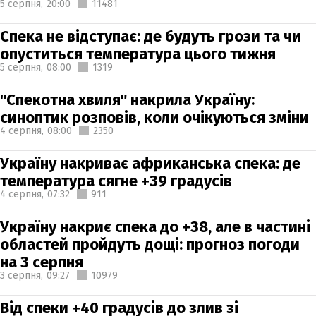
5 серпня,
20:00
11481
Спека не відступає: де будуть грози та чи
опуститься температура цього тижня
5 серпня,
08:00
1319
"Спекотна хвиля" накрила Україну:
синоптик розповів, коли очікуються зміни
4 серпня,
08:00
2350
Україну накриває африканська спека: де
температура сягне +39 градусів
4 серпня,
07:32
911
Україну накриє спека до +38, але в частині
областей пройдуть дощі: прогноз погоди
на 3 серпня
3 серпня,
09:27
10979
Від спеки +40 градусів до злив зі