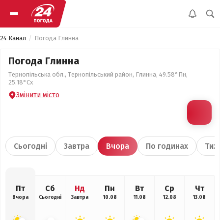
24 Канал
Погода Глинна
Погода Глинна
Тернопільська обл., Тернопільський район, Глинна, 49.58°Пн,
25.18°Сх
Змінити місто
Сьогодні
Завтра
Вчора
По годинах
Тиж
Пт
Сб
Нд
Пн
Вт
Ср
Чт
Вчора
Сьогодні
Завтра
10.08
11.08
12.08
13.08