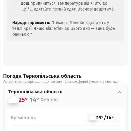
дощ припиниться. Температура від +18°C до
+29°C, одягайте легкий одяг. Ввечері дощитиме.
Народні прикмети:
"Пимена. Лелеки відлітають у
теплі краї. Якщо відлетіли до цього дня — зима буде
ранньою."
Погода Тернопільська
область
Актуальна інформація про погоду та атмосферні умови на сьогодні
Тернопільська
область
25°
14°
Хмарно
Кременець
25°
/
14°