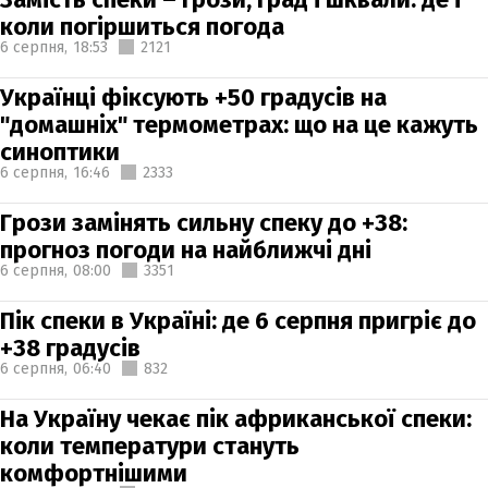
коли погіршиться погода
6 серпня,
18:53
2121
Українці фіксують +50 градусів на
"домашніх" термометрах: що на це кажуть
синоптики
6 серпня,
16:46
2333
Грози замінять сильну спеку до +38:
прогноз погоди на найближчі дні
6 серпня,
08:00
3351
Пік спеки в Україні: де 6 серпня пригріє до
+38 градусів
6 серпня,
06:40
832
На Україну чекає пік африканської спеки:
коли температури стануть
комфортнішими