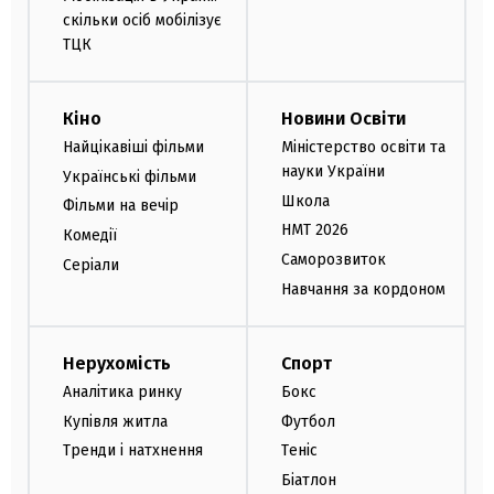
скільки осіб мобілізує
ТЦК
Кіно
Новини Освіти
Найцікавіші фільми
Міністерство освіти та
науки України
Українські фільми
Школа
Фільми на вечір
НМТ 2026
Комедії
Саморозвиток
Серіали
Навчання за кордоном
Нерухомість
Спорт
Аналітика ринку
Бокс
Купівля житла
Футбол
Тренди і натхнення
Теніс
Біатлон