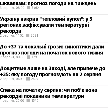
шквалами: прогноз погоди на тиждень
3 серпня,
08:00
5462
Україну накрив "тепловий купол": у 5
регіонах зафіксували температурні
рекорди
2 серпня,
14:52
3681
До +37 та локальні грози: синоптики дали
прогноз погоди на початок нового тижня
2 серпня,
08:00
1793
Дощитиме лише на Заході, але припече до
+35: яку погоду прогнозують на 2 серпня
2 серпня,
06:57
2697
Спека на початку серпня: чи поб'є вона
рекордні показники температури
1 серпня,
20:00
1540