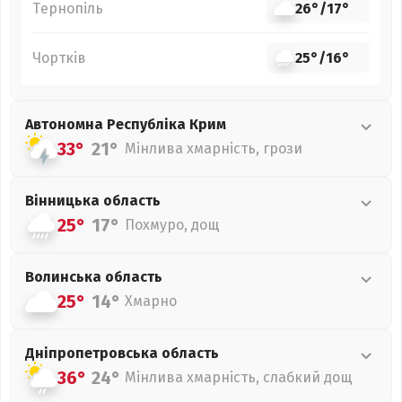
Тернопіль
26°
/
17°
Чортків
25°
/
16°
Автономна Республіка Крим
33°
21°
Мінлива хмарність, грози
Вінницька
область
25°
17°
Похмуро, дощ
Волинська
область
25°
14°
Хмарно
Дніпропетровська
область
36°
24°
Мінлива хмарність, слабкий дощ