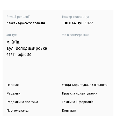
E-mail редакції
Номер телефону:
news24@24tv.com.ua
+38 044 390 5077
Ми тут:
Ми в соцмережах:
м.Київ
,
вул. Володимирська
офіс
61/11,
50
Про нас
Угода Користувача Спільноти
Редакція
Правила коментування
Редакційна політика
Технічна інформація
Про телеканал
Контакти