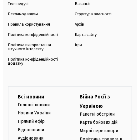
Телеведучі
Вакансії
Рекламодавцям
Структура власності
Правила користування
Архів
Політика конфіденційності
Карта сайту
Політика використання
Ігри
штучного інтелекту
Політика конфіденційності
додатку
Всі новини
Війна Росії з
Головні новини
Україною
Новини України
Ракетні обстріли
Прямий ефір
Карта бойових дій
Відеоновини
Мирні переговори
Аудіоновини
Повітряна тривога в