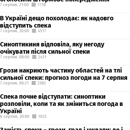
7 серпня,
21:00
1718
В Україні дещо похолодає: як надовго
відступить спека
7 серпня,
20:00
4517
Синоптикиня відповіла, яку негоду
очікувати після сильної спеки
7 серпня,
08:00
2431
Грози накриють частину областей на тлі
сильної спеки: прогноз погоди на 7 серпня
7 серпня,
06:21
2382
Спека почне відступати: синоптики
розповіли, коли та як зміниться погода в
Україні
6 серпня,
20:00
1023
Замість спеки – грози, град і шквали: де і