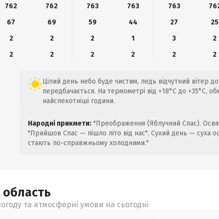
762
762
763
763
763
76
67
69
59
44
27
25
2
2
2
1
3
2
2
2
2
2
2
2
Цілий день небо буде чистим, ледь відчутний вітер до 
передбачається. На термометрі від +18°C до +35°C, о
найспекотніші години.
Народні прикмети:
"Преображення (Яблучний Спас). Освяч
"Прийшов Спас — пішло літо від нас". Сухий день — суха о
стають по-справжньому холодними."
а
область
огоду та атмосферні умови на сьогодні