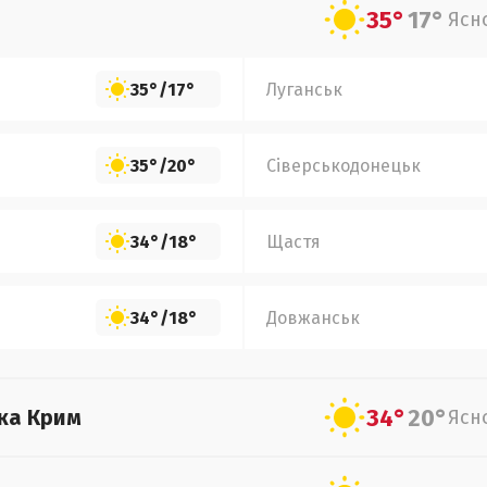
35°
17°
Ясн
35°
/
17°
Луганськ
35°
/
20°
Сіверськодонецьк
34°
/
18°
Щастя
34°
/
18°
Довжанськ
34°
20°
ка Крим
Ясн