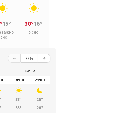
°
15°
30°
16°
еважно
Ясно
ясно
7
/14
Вечір
00
18:00
21:00
°
33°
26°
°
33°
26°