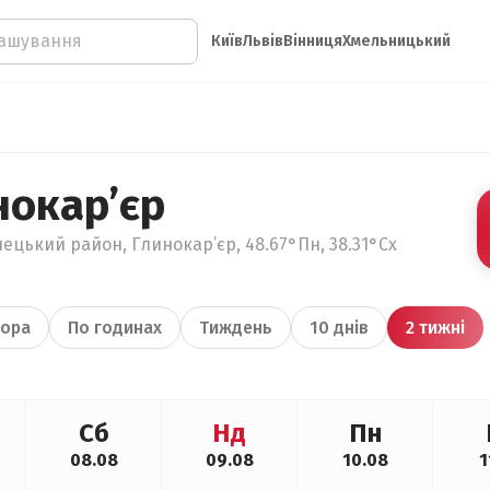
Київ
Львів
Вінниця
Хмельницький
нокар’єр
нецький район, Глинокар’єр, 48.67°Пн, 38.31°Сх
ора
По годинах
Тиждень
10 днів
2 тижні
Сб
Нд
Пн
08.08
09.08
10.08
1