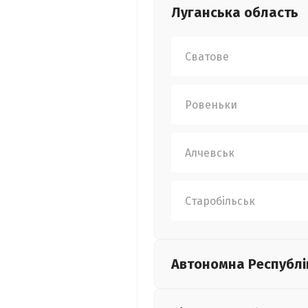
Луганська
область
Сватове
Ровеньки
Алчевськ
Старобільськ
Автономна Республі