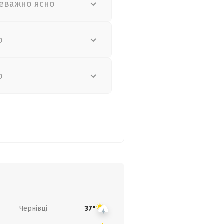
еважно ясно
о
о
Чернівці
37°