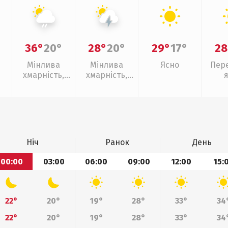
36°
20°
28°
20°
29°
17°
28
Мінлива
Мінлива
Ясно
Пер
хмарність,
хмарність,
слабкий дощ
грози
Ніч
Ранок
День
00:00
03:00
06:00
09:00
12:00
15:
22°
20°
19°
28°
33°
34
22°
20°
19°
28°
33°
34