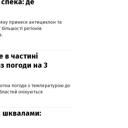
спека: де
 яку принесе антициклон та
 більшості регіонів
в.
е в частині
з погоди на 3
котна погода з температурою до
 областей очікуються
зі шквалами: