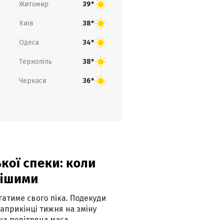
Житомир
39°
Київ
38°
Одеса
34°
Тернопіль
38°
Черкаси
36°
кої спеки: коли
нішими
атиме свого піка. Подекуди
наприкінці тижня на зміну
а повітряна маса.