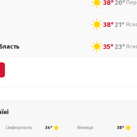
38°
20°
Пер
38°
21°
Ясн
35°
23°
бласть
Ясн
їні
Сімферополь
Вінниця
34°
38°