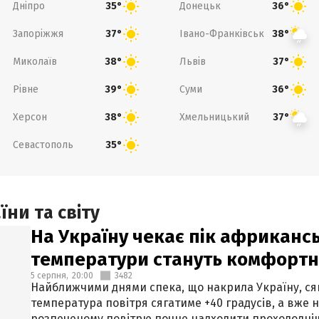
Дніпро
Донецьк
35°
36°
Запоріжжя
Івано-Франківськ
37°
38°
Миколаїв
Львів
38°
37°
Рівне
Суми
39°
36°
Херсон
Хмельницький
38°
37°
Севастополь
35°
ни та світу
На Україну чекає пік африкансь
температури стануть комфорт
5 серпня,
20:00
3482
Найближчими днями спека, що накрила Україну, сяг
температура повітря сягатиме +40 градусів, а вже 
розпеченому повітрю почне надходити прохолодніш