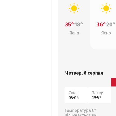
35°
18°
36°
20°
Ясно
Ясно
Четвер, 6 серпня
Схід:
Захід:
05:06
19:57
Температура С°
Відчувається як