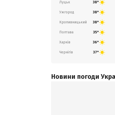
Луцьк
38°
Ужгород
38°
Кропивницький
38°
Полтава
35°
Харків
36°
Чернігів
37°
Новини погоди Украї