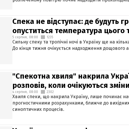
Спека не відступає: де будуть г
опуститься температура цього
5 серпня,
08:00
1235
Сильну спеку та тропічні ночі в Україну ще на кіль
До кінця тижня очікується надходження дощового 
"Спекотна хвиля" накрила Укра
розповів, коли очікуються змін
4 серпня,
08:00
2302
Хвиля спеки, що накрила Україну, лише починає на
прогностичними розрахунками, ближче до вихідни
синоптичних процесів.