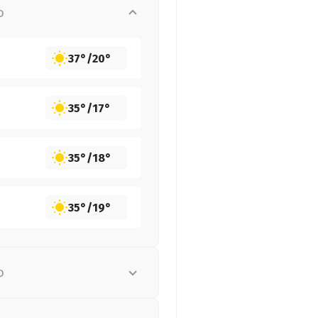
о
37°
/
20°
35°
/
17°
35°
/
18°
35°
/
19°
о