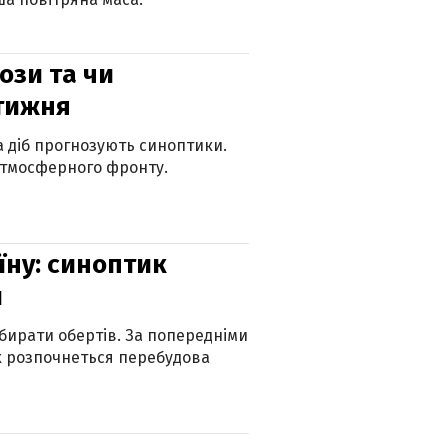
рози та чи
 тижня
ка діб прогнозують синоптики.
атмосферного фронту.
їну: синоптик
и
бирати обертів. За попередніми
х розпочнеться перебудова