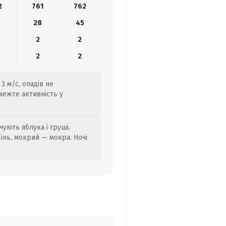
2
761
762
28
45
2
2
2
2
3 м/с, опадів не
бмежте активність у
ують яблука і груші.
сінь, мокрий — мокра. Ночі