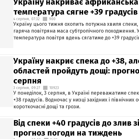
Україну накриває африканська 
температура сягне +39 градусів
4 серпня,
07:32
900
Україну цього тижня охопить потужна хвиля спеки,
гаряча повітряна маса субтропічного походження. У
температура повітря вдень сягатиме до +39 градусі
Україну накриє спека до +38, ал
областей пройдуть дощі: прогно
серпня
3 серпня,
09:27
10923
У понеділок, 3 серпня, в Україні переважатиме спе
+38 градусів. Водночас у низці західних і північних
короткочасні дощі та грози.
Від спеки +40 градусів до злив 
прогноз погоди на тиждень