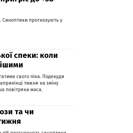
ю. Синоптики прогнозують у
кої спеки: коли
нішими
атиме свого піка. Подекуди
наприкінці тижня на зміну
а повітряна маса.
рози та чи
 тижня
ка діб прогнозують синоптики.