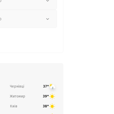
о
о
Чернівці
37°
Житомир
39°
Київ
38°