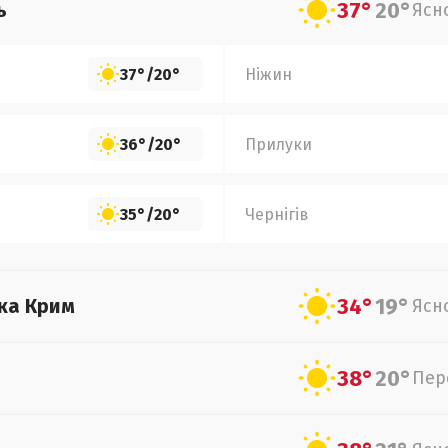
37°
20°
ь
Ясн
37°
/
20°
Ніжин
36°
/
20°
Прилуки
35°
/
20°
Чернігів
34°
19°
ка Крим
Ясн
38°
20°
Пер