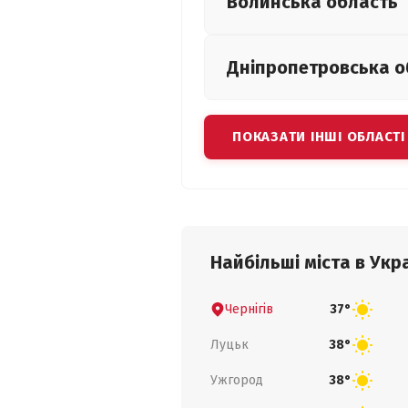
Волинська
область
Дніпропетровська
о
ПОКАЗАТИ ІНШІ ОБЛАСТІ
Найбільші міста в Укра
Чернігів
37°
Луцьк
38°
Ужгород
38°