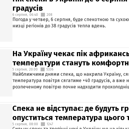
градусів
6 серпня,
06:40
208
Погода у четвер, 6 серпня, буде спекотною та сухо
низці регіонів до 38 градусів тепла вдень.
На Україну чекає пік африкансь
температури стануть комфорт
5 серпня,
20:00
5336
Найближчими днями спека, що накрила Україну, сяг
температура повітря сягатиме +40 градусів, а вже 
розпеченому повітрю почне надходити прохолодніш
Спека не відступає: де будуть г
опуститься температура цього
5 серпня,
08:00
1247
Сильну спеку та тропічні ночі в Україну ще на кіль