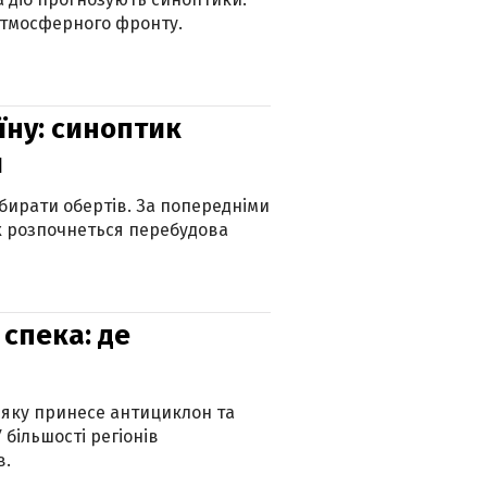
атмосферного фронту.
їну: синоптик
и
бирати обертів. За попередніми
х розпочнеться перебудова
спека: де
 яку принесе антициклон та
 більшості регіонів
в.