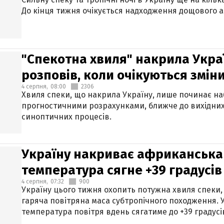
До кінця тижня очікується надходження дощового 
"Спекотна хвиля" накрила Укра
розповів, коли очікуються змін
4 серпня,
08:00
2306
Хвиля спеки, що накрила Україну, лише починає на
прогностичними розрахунками, ближче до вихідни
синоптичних процесів.
Україну накриває африканська 
температура сягне +39 градусів
4 серпня,
07:32
900
Україну цього тижня охопить потужна хвиля спеки,
гаряча повітряна маса субтропічного походження. У
температура повітря вдень сягатиме до +39 градусі