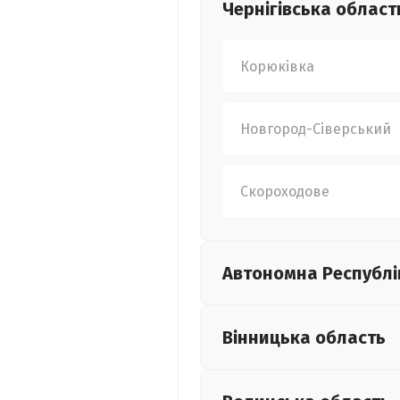
Чернігівська
област
Корюківка
Новгород-Сіверський
Скороходове
Автономна Республі
Вінницька
область