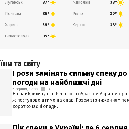
Луганськ
Миколаїв
37°
38°
Полтава
Рівне
35°
39°
Харків
Херсон
36°
38°
Севастополь
35°
ни та світу
Грози замінять сильну спеку до 
погоди на найближчі дні
6 серпня,
08:00
34
На найближчі дні в більшості областей України про
ж поступово йтиме на спад. Разом зі зниженням те
короткочасні опади.
Пік спеки в Україні: де 6 серпня