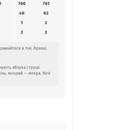
2
760
761
40
62
1
2
2
2
римайтеся в тіні. Вранці
ують яблука і груші.
сінь, мокрий — мокра. Ночі