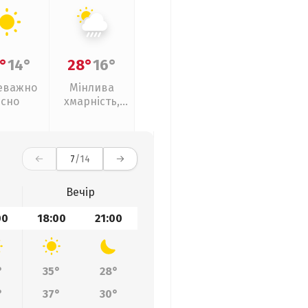
°
14°
28°
16°
еважно
Мінлива
ясно
хмарність,
зливи
7
/14
Вечір
00
18:00
21:00
°
35°
28°
°
37°
30°