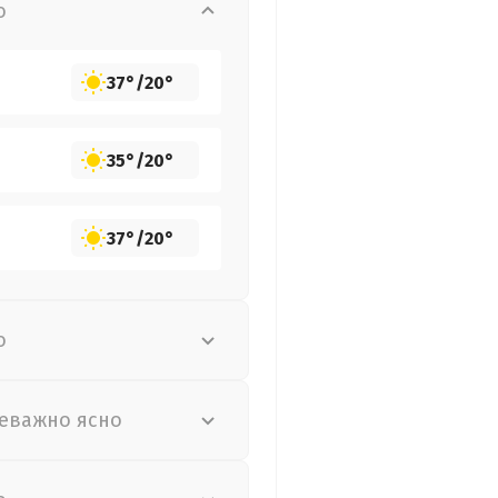
о
37°
/
20°
35°
/
20°
37°
/
20°
о
еважно ясно