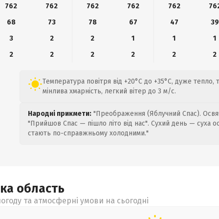
762
762
762
762
762
76
68
73
78
67
47
39
3
2
2
1
1
1
2
2
2
2
2
2
Температура повітря від +20°C до +35°C, дуже тепло, т
мінлива хмарність, легкий вітер до 3 м/с.
Народні прикмети:
"Преображення (Яблучний Спас). Освяч
"Прийшов Спас — пішло літо від нас". Сухий день — суха о
стають по-справжньому холодними."
ька
область
огоду та атмосферні умови на сьогодні