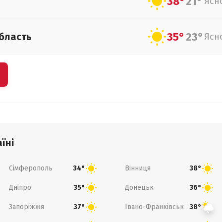
38°
21°
Ясн
35°
23°
бласть
Ясн
їні
Сімферополь
Вінниця
34°
38°
Дніпро
Донецьк
35°
36°
Запоріжжя
Івано-Франківськ
37°
38°