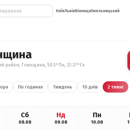
Київ
Львів
Вінниця
Хмельницький
нщина
ий район, Глинщина, 50.5°Пн, 32.37°Сх
ора
По годинах
Тиждень
10 днів
2 тижні
Сб
Нд
Пн
08.08
09.08
10.08
1