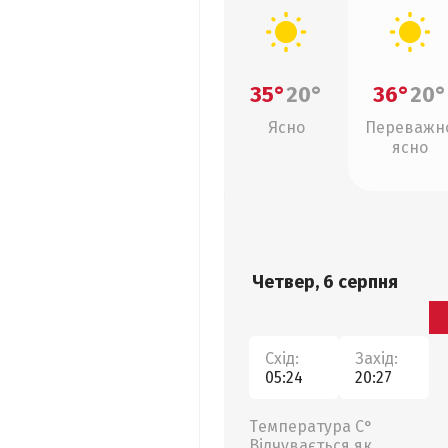
35°
20°
36°
20°
Ясно
Переважн
ясно
Четвер, 6 серпня
Схід:
Захід:
05:24
20:27
Температура С°
Відчувається як