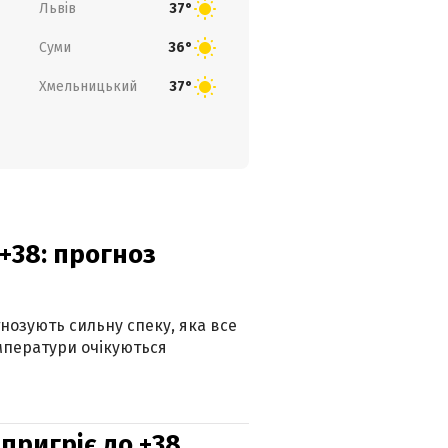
Львів
37°
Суми
36°
Хмельницький
37°
+38: прогноз
гнозують сильну спеку, яка все
мператури очікуються
 пригріє до +38