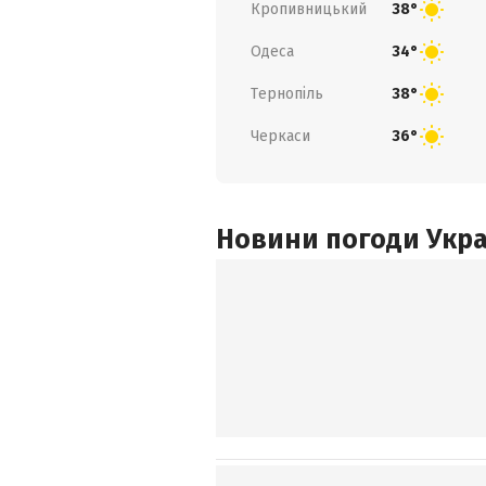
Кропивницький
38°
Одеса
34°
Тернопіль
38°
Черкаси
36°
Новини погоди Украї