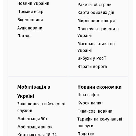
Новини України
Ракетні обстріли
Прямий ефір
Карта бойових дій
Відеоновини
Мирні переговори
Аудіоновини
Повітряна тривога в
Україні
Погода
Масована атака по
Україні
Вибухи у Росії
Втрати ворога
Мобілізація в
Новини економіки
Ціна нафти
Україні
Курси валют
Звільнення з військової
служби
Фінансові новини
Мобілізація 50+
Тарифи на комунальні
послуги
Мобілізація жінок
Податки
Контракт для 18-24-