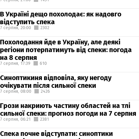
В Україні дещо похолодає: як надовго
відступить спека
7 серпня,
20:00
2302
Похолодання йде в Україну, але деякі
регіони потерпатимуть від спеки: погода
на 8 серпня
7 серпня,
17:39
610
Синоптикиня відповіла, яку негоду
очікувати після сильної спеки
7 серпня,
08:00
2426
Грози накриють частину областей на тлі
сильної спеки: прогноз погоди на 7 серпня
7 серпня,
06:21
2381
Спека почне відступати: синоптики