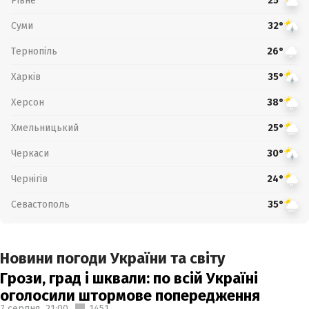
Рівне
25°
Суми
32°
Тернопіль
26°
Харків
35°
Херсон
38°
Хмельницький
25°
Черкаси
30°
Чернігів
24°
Севастополь
35°
Новини погоди України та світу
Грози, град і шквали: по всій Україні
оголосили штормове попередження
7 серпня,
21:00
1451