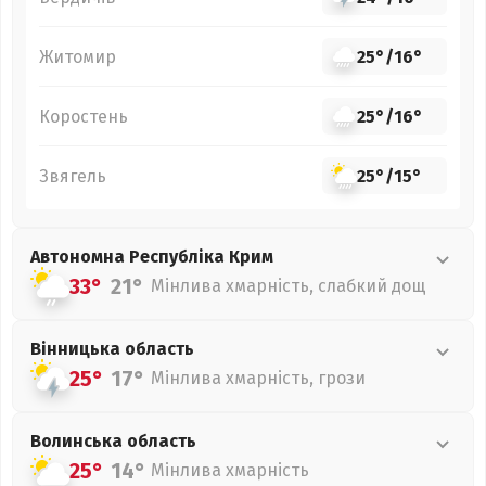
Житомир
25°
/
16°
Коростень
25°
/
16°
Звягель
25°
/
15°
Автономна Республіка Крим
33°
21°
Мінлива хмарність, слабкий дощ
Вінницька
область
25°
17°
Мінлива хмарність, грози
Волинська
область
25°
14°
Мінлива хмарність