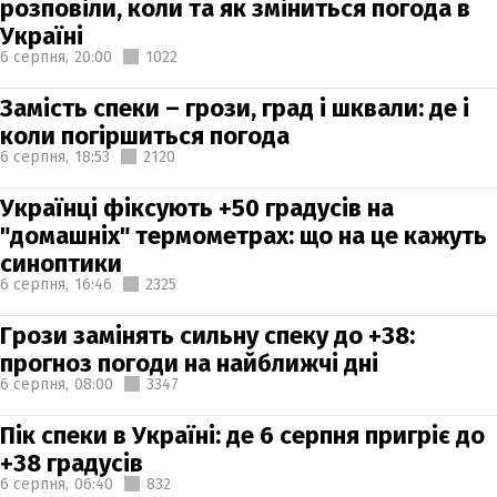
розповіли, коли та як зміниться погода в
Україні
6 серпня,
20:00
1022
Замість спеки – грози, град і шквали: де і
коли погіршиться погода
6 серпня,
18:53
2120
Українці фіксують +50 градусів на
"домашніх" термометрах: що на це кажуть
синоптики
6 серпня,
16:46
2325
Грози замінять сильну спеку до +38:
прогноз погоди на найближчі дні
6 серпня,
08:00
3347
Пік спеки в Україні: де 6 серпня пригріє до
+38 градусів
6 серпня,
06:40
832