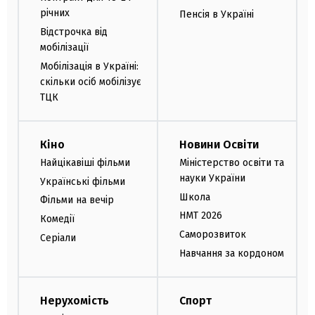
річних
Пенсія в Україні
Відстрочка від
мобілізації
Мобілізація в Україні:
скільки осіб мобілізує
ТЦК
Кіно
Новини Освіти
Найцікавіші фільми
Міністерство освіти та
науки України
Українські фільми
Школа
Фільми на вечір
НМТ 2026
Комедії
Саморозвиток
Серіали
Навчання за кордоном
Нерухомість
Спорт