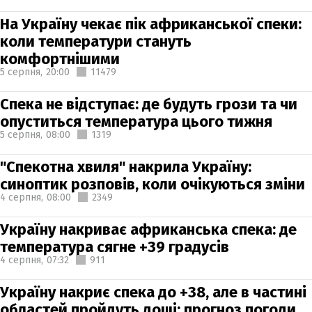
На Україну чекає пік африканської спеки:
коли температури стануть
комфортнішими
5 серпня,
20:00
11479
Спека не відступає: де будуть грози та чи
опуститься температура цього тижня
5 серпня,
08:00
1319
"Спекотна хвиля" накрила Україну:
синоптик розповів, коли очікуються зміни
4 серпня,
08:00
2349
Україну накриває африканська спека: де
температура сягне +39 градусів
4 серпня,
07:32
911
Україну накриє спека до +38, але в частині
областей пройдуть дощі: прогноз погоди