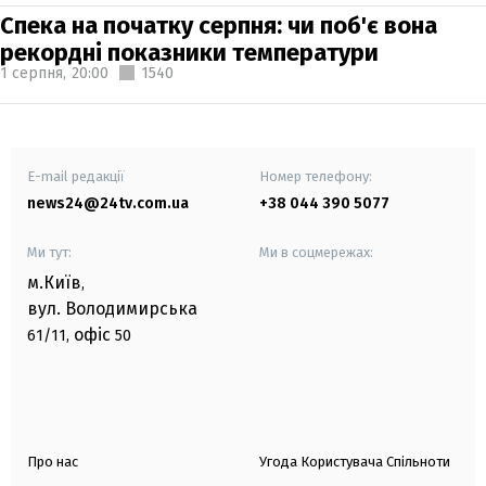
Спека на початку серпня: чи поб'є вона
рекордні показники температури
1 серпня,
20:00
1540
E-mail редакції
Номер телефону:
news24@24tv.com.ua
+38 044 390 5077
Ми тут:
Ми в соцмережах:
м.Київ
,
вул. Володимирська
офіс
61/11,
50
Про нас
Угода Користувача Спільноти