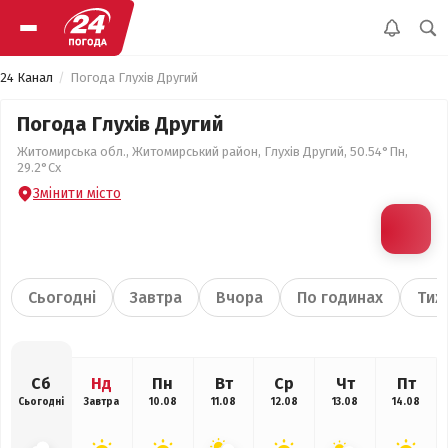
24 Канал
Погода Глухів Другий
Погода Глухів Другий
Житомирська обл., Житомирський район, Глухів Другий, 50.54°Пн,
29.2°Сх
Змінити місто
Сьогодні
Завтра
Вчора
По годинах
Тиж
Сб
Нд
Пн
Вт
Ср
Чт
Пт
Сьогодні
Завтра
10.08
11.08
12.08
13.08
14.08