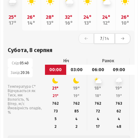
25°
26°
28°
32°
24°
24°
26°
17°
14°
13°
16°
13°
12°
10°
7
/14
Субота, 8 серпня
Ніч
Ранок
Схід:
05:40
00:00
03:00
06:00
09:00
1
Захід:
20:36
Температура С°
21°
19°
18°
19°
Відчувається як
Тиск, мм
21°
19°
18°
19°
Вологість, %
762
762
762
763
Вітер, м/с
Ймовірність опадів,
73
85
72
62
%
5
4
4
4
2
2
17
48