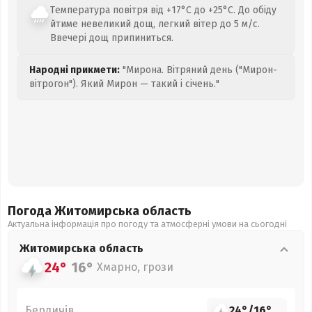
Температура повітря від +17°C до +25°C. До обіду
йтиме невеликий дощ, легкий вітер до 5 м/с.
Ввечері дощ припиниться.
Народні прикмети:
"Мирона. Вітряний день ("Мирон-
вітрогон"). Який Мирон — такий і січень."
Погода Житомирська
область
Актуальна інформація про погоду та атмосферні умови на сьогодні
Житомирська
область
24°
16°
Хмарно, грози
Бердичів
24°
/
16°