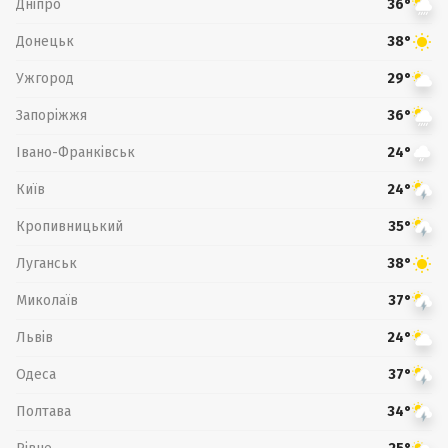
Дніпро
36°
Донецьк
38°
Ужгород
29°
Запоріжжя
36°
Івано-Франківськ
24°
Київ
24°
Кропивницький
35°
Луганськ
38°
Миколаїв
37°
Львів
24°
Одеса
37°
Полтава
34°