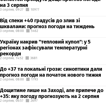
на 3 серпня
3 серпня,
09:27
10977
Від спеки +40 градусів до злив зі
шквалами: прогноз погоди на тиждень
3 серпня,
08:00
5462
Україну накрив "тепловий купол": у 5
регіонах зафіксували температурні
рекорди
2 серпня,
14:52
3681
До +37 та локальні грози: синоптики дали
прогноз погоди на початок нового тижня
2 серпня,
08:00
1793
Дощитиме лише на Заході, але припече до
+35: яку погоду прогнозують на 2 серпня
2 серпня,
06:57
2697