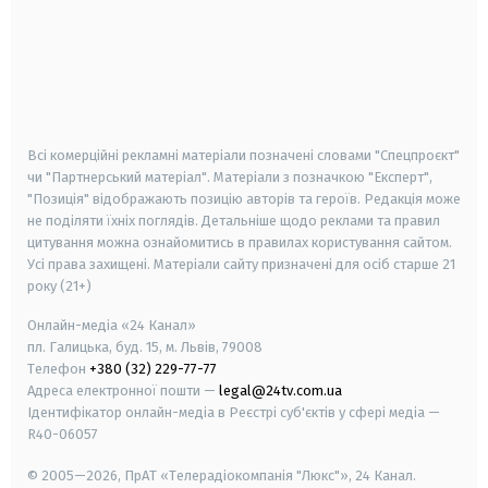
android
apple
smart tv
samsung smart tv
Всі комерційні рекламні матеріали позначені словами "Спецпроєкт"
чи "Партнерський матеріал". Матеріали з позначкою "Експерт",
"Позиція" відображають позицію авторів та героїв. Редакція може
не поділяти їхніх поглядів. Детальніше щодо реклами та правил
цитування можна ознайомитись в правилах користування сайтом.
Усі права захищені.
Матеріали сайту призначені для осіб старше
21
року (21+)
Онлайн-медіа «24 Канал»
пл. Галицька, буд. 15, м. Львів, 79008
Телефон
+380 (32) 229-77-77
Адреса електронної пошти —
legal@24tv.com.ua
Ідентифікатор онлайн-медіа в Реєстрі суб'єктів у сфері медіа —
R40-06057
© 2005—2026,
ПрАТ «Телерадіокомпанія "Люкс"», 24 Канал.