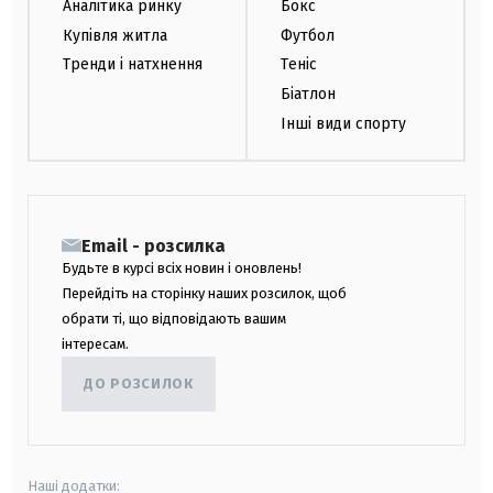
Аналітика ринку
Бокс
Купівля житла
Футбол
Тренди і натхнення
Теніс
Біатлон
Інші види спорту
Email - розсилка
Будьте в курсі всіх новин і оновлень!
Перейдіть на сторінку наших розсилок, щоб
обрати ті, що відповідають вашим
інтересам.
ДО РОЗСИЛОК
Наші додатки: