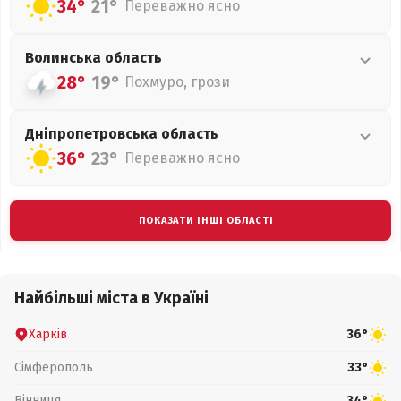
34°
21°
Переважно ясно
Волинська
область
28°
19°
Похмуро, грози
Дніпропетровська
область
36°
23°
Переважно ясно
ПОКАЗАТИ ІНШІ ОБЛАСТІ
Найбільші міста в Україні
Харків
36°
Сімферополь
33°
Вінниця
34°