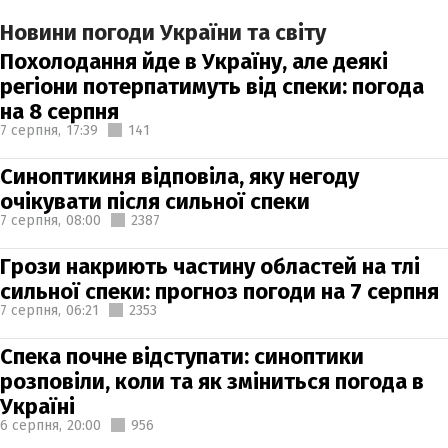
Новини погоди України та світу
Похолодання йде в Україну, але деякі
регіони потерпатимуть від спеки: погода
на 8 серпня
7 серпня,
17:39
141
Синоптикиня відповіла, яку негоду
очікувати після сильної спеки
7 серпня,
08:00
2387
Грози накриють частину областей на тлі
сильної спеки: прогноз погоди на 7 серпня
7 серпня,
06:21
2353
Спека почне відступати: синоптики
розповіли, коли та як зміниться погода в
Україні
6 серпня,
20:00
956