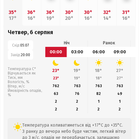
35°
36°
36°
30°
30°
32°
31°
17°
16°
19°
20°
16°
14°
16°
Четвер, 6 серпня
Ніч
Ранок
Схід:
05:07
00:00
03:00
06:00
09:00
1
Захід:
20:00
Температура С°
23°
19°
18°
27°
Відчувається як
Тиск, мм
23°
19°
18°
27°
Вологість, %
762
763
763
763
Вітер, м/с
Ймовірність опадів,
63
76
82
49
%
2
2
1
1
2
2
2
2
Температура коливатиметься від +17°C до +35°C.
З ранку до вечора небо буде чистим, легкий вітер
до 3 м/с, опадів не передбачається, залишаємо