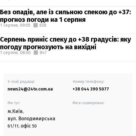
Без опадів, але із сильною спекою до +37:
прогноз погоди на 1 серпня
1 серпня,
09:05
658
Серпень приніс спеку до +38 градусів: яку
погоду прогнозують на вихідні
1 серпня,
08:00
847
E-mail редакції
Номер телефону:
news24@24tv.com.ua
+38 044 390 5077
Ми тут:
Ми в соцмережах:
м.Київ
,
вул. Володимирська
офіс
61/11,
50