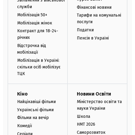
Звільнення з військової
служби
Фінансові новини
Мобілізація 50+
Тарифи на комунальні
послуги
Мобілізація жінок
Податки
Контракт для 18-24-
річних
Пенсія в Україні
Відстрочка від
мобілізації
Мобілізація в Україні:
скільки осіб мобілізує
ТЦК
Кіно
Новини Освіти
Найцікавіші фільми
Міністерство освіти та
науки України
Українські фільми
Школа
Фільми на вечір
НМТ 2026
Комедії
Саморозвиток
Серіали