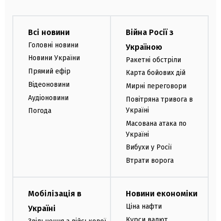
Всі новини
Війна Росії з
Головні новини
Україною
Новини України
Ракетні обстріли
Прямий ефір
Карта бойових дій
Відеоновини
Мирні переговори
Аудіоновини
Повітряна тривога в
Україні
Погода
Масована атака по
Україні
Вибухи у Росії
Втрати ворога
Мобілізація в
Новини економіки
Ціна нафти
Україні
Курси валют