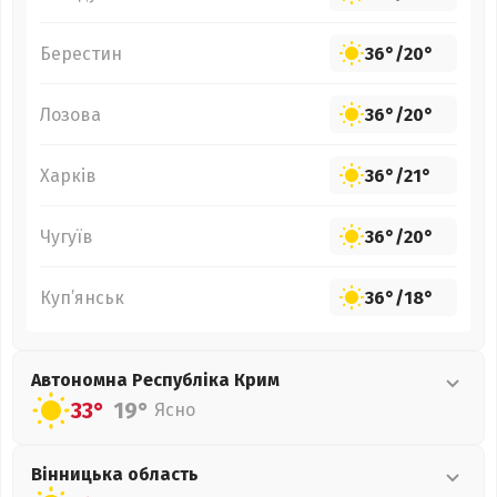
Берестин
36°
/
20°
Лозова
36°
/
20°
Харків
36°
/
21°
Чугуїв
36°
/
20°
Куп’янськ
36°
/
18°
Автономна Республіка Крим
33°
19°
Ясно
Вінницька
область