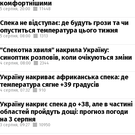
комфортнішими
5 серпня,
20:00
11448
Спека не відступає: де будуть грози та чи
опуститься температура цього тижня
5 серпня,
08:00
1313
"Спекотна хвиля" накрила Україну:
синоптик розповів, коли очікуються зміни
4 серпня,
08:00
2344
Україну накриває африканська спека: де
температура сягне +39 градусів
4 серпня,
07:32
910
Україну накриє спека до +38, але в частині
областей пройдуть дощі: прогноз погоди
на 3 серпня
3 серпня,
09:27
10950