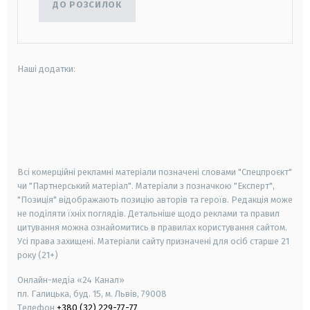
ДО РОЗСИЛОК
Наші додатки:
android
apple
smart tv
samsung smart tv
Всі комерційні рекламні матеріали позначені словами "Спецпроєкт"
чи "Партнерський матеріал". Матеріали з позначкою "Експерт",
"Позиція" відображають позицію авторів та героїв. Редакція може
не поділяти їхніх поглядів. Детальніше щодо реклами та правил
цитування можна ознайомитись в правилах користування сайтом.
Усі права захищені.
Матеріали сайту призначені для осіб старше
21
року (21+)
Онлайн-медіа «24 Канал»
пл. Галицька, буд. 15, м. Львів, 79008
Телефон
+380 (32) 229-77-77