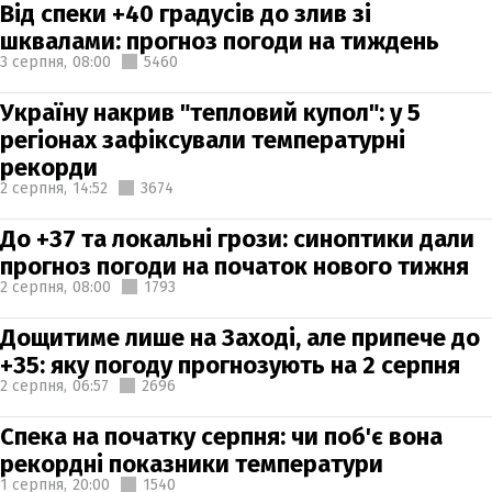
Від спеки +40 градусів до злив зі
шквалами: прогноз погоди на тиждень
3 серпня,
08:00
5460
Україну накрив "тепловий купол": у 5
регіонах зафіксували температурні
рекорди
2 серпня,
14:52
3674
До +37 та локальні грози: синоптики дали
прогноз погоди на початок нового тижня
2 серпня,
08:00
1793
Дощитиме лише на Заході, але припече до
+35: яку погоду прогнозують на 2 серпня
2 серпня,
06:57
2696
Спека на початку серпня: чи поб'є вона
рекордні показники температури
1 серпня,
20:00
1540