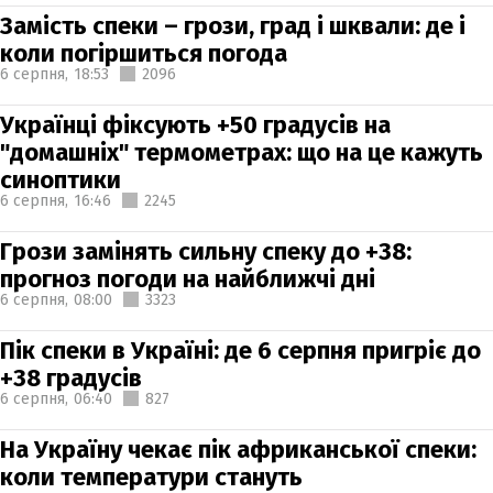
Замість спеки – грози, град і шквали: де і
коли погіршиться погода
6 серпня,
18:53
2096
Українці фіксують +50 градусів на
"домашніх" термометрах: що на це кажуть
синоптики
6 серпня,
16:46
2245
Грози замінять сильну спеку до +38:
прогноз погоди на найближчі дні
6 серпня,
08:00
3323
Пік спеки в Україні: де 6 серпня пригріє до
+38 градусів
6 серпня,
06:40
827
На Україну чекає пік африканської спеки:
коли температури стануть