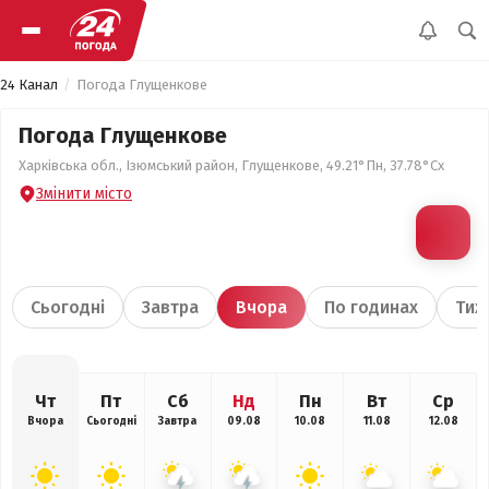
24 Канал
Погода Глущенкове
Погода Глущенкове
Харківська обл., Ізюмський район, Глущенкове, 49.21°Пн, 37.78°Сх
Змінити місто
Сьогодні
Завтра
Вчора
По годинах
Тиж
Чт
Пт
Сб
Нд
Пн
Вт
Ср
Вчора
Сьогодні
Завтра
09.08
10.08
11.08
12.08