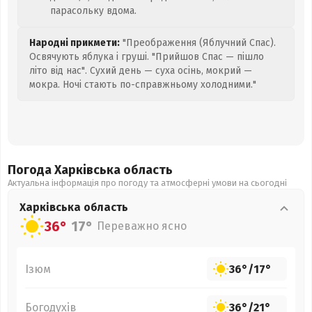
парасольку вдома.
Народні прикмети:
"Преображення (Яблучний Спас).
Освячують яблука і груші. "Прийшов Спас — пішло
літо від нас". Сухий день — суха осінь, мокрий —
мокра. Ночі стають по-справжньому холодними."
Погода Харківська
область
Актуальна інформація про погоду та атмосферні умови на сьогодні
Харківська
область
36°
17°
Переважно ясно
Ізюм
36°
/
17°
Богодухів
36°
/
21°