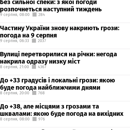
Без сильної спеки: з якої погоди
розпочнеться наступний тиждень
9 серпня,
08:00
284
Частину України знову накриють грози:
погода на 9 серпня
9 серпня,
06:33
2037
Вулиці перетворилися на річки: негода
накрила одразу низку міст
8 серпня,
21:00
4367
До +33 градусів і локальні грози: якою
буде погода найближчими днями
8 серпня,
20:00
768
До +38, але місцями з грозами та
шквалами: якою буде погода на вихідних
8 серпня,
08:00
976