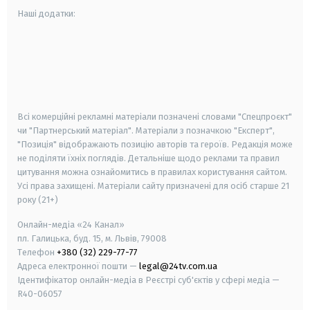
Наші додатки:
android
apple
smart tv
samsung smart tv
Всі комерційні рекламні матеріали позначені словами "Спецпроєкт"
чи "Партнерський матеріал". Матеріали з позначкою "Експерт",
"Позиція" відображають позицію авторів та героїв. Редакція може
не поділяти їхніх поглядів. Детальніше щодо реклами та правил
цитування можна ознайомитись в правилах користування сайтом.
Усі права захищені.
Матеріали сайту призначені для осіб старше
21
року (21+)
Онлайн-медіа «24 Канал»
пл. Галицька, буд. 15, м. Львів, 79008
Телефон
+380 (32) 229-77-77
Адреса електронної пошти —
legal@24tv.com.ua
Ідентифікатор онлайн-медіа в Реєстрі суб'єктів у сфері медіа —
R40-06057