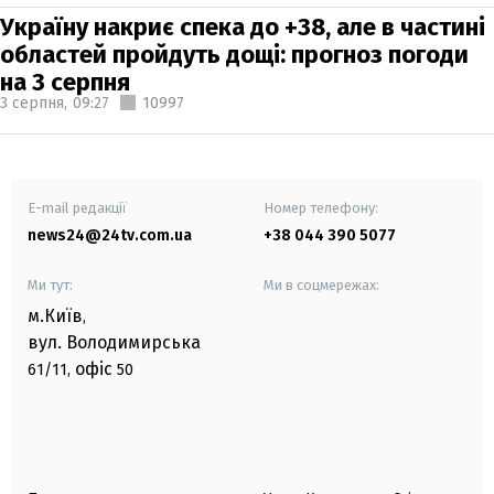
Україну накриє спека до +38, але в частині
областей пройдуть дощі: прогноз погоди
на 3 серпня
3 серпня,
09:27
10997
E-mail редакції
Номер телефону:
news24@24tv.com.ua
+38 044 390 5077
Ми тут:
Ми в соцмережах:
м.Київ
,
вул. Володимирська
офіс
61/11,
50