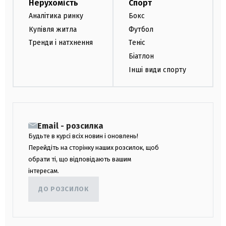
Нерухомість
Спорт
Аналітика ринку
Бокс
Купівля житла
Футбол
Тренди і натхнення
Теніс
Біатлон
Інші види спорту
Email - розсилка
Будьте в курсі всіх новин і оновлень!
Перейдіть на сторінку наших розсилок, щоб
обрати ті, що відповідають вашим
інтересам.
ДО РОЗСИЛОК