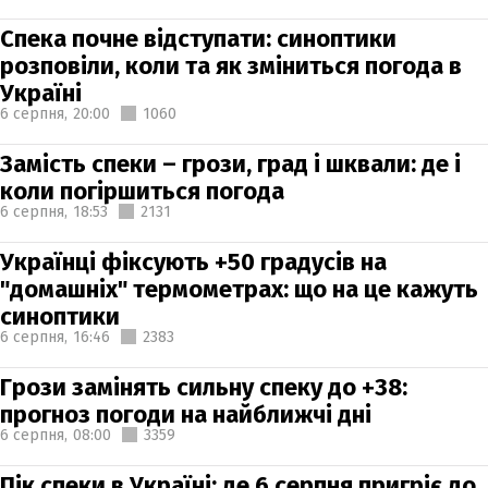
Спека почне відступати: синоптики
розповіли, коли та як зміниться погода в
Україні
6 серпня,
20:00
1060
Замість спеки – грози, град і шквали: де і
коли погіршиться погода
6 серпня,
18:53
2131
Українці фіксують +50 градусів на
"домашніх" термометрах: що на це кажуть
синоптики
6 серпня,
16:46
2383
Грози замінять сильну спеку до +38:
прогноз погоди на найближчі дні
6 серпня,
08:00
3359
Пік спеки в Україні: де 6 серпня пригріє до