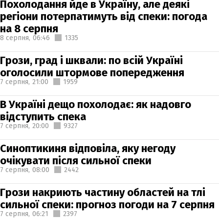
Похолодання йде в Україну, але деякі
регіони потерпатимуть від спеки: погода
на 8 серпня
8 серпня,
06:46
1335
Грози, град і шквали: по всій Україні
оголосили штормове попередження
7 серпня,
21:00
1959
В Україні дещо похолодає: як надовго
відступить спека
7 серпня,
20:00
9327
Синоптикиня відповіла, яку негоду
очікувати після сильної спеки
7 серпня,
08:00
2442
Грози накриють частину областей на тлі
сильної спеки: прогноз погоди на 7 серпня
7 серпня,
06:21
2397