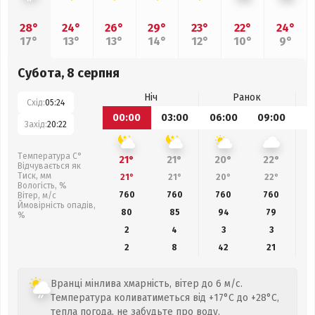
28°
24°
26°
29°
23°
22°
24°
17°
13°
13°
14°
12°
10°
9°
Субота, 8 серпня
Ніч
Ранок
Схід:
05:24
00:00
03:00
06:00
09:00
1
Захід:
20:22
Температура С°
21°
21°
20°
22°
Відчувається як
Тиск, мм
21°
21°
20°
22°
Вологість, %
760
760
760
760
Вітер, м/с
Ймовірність опадів,
80
85
94
79
%
2
4
3
3
2
8
42
21
Вранці мінлива хмарність, вітер до 6 м/с.
Температура коливатиметься від +17°C до +28°C,
тепла погода, не забудьте про воду.