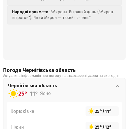
Народні прикмети:
"Мирона. Вітряний день ("Мирон-
вітрогон"). Який Мирон — такий і січень."
Погода Чернігівська
область
Актуальна інформація про погоду та атмосферні умови на сьогодні
Чернігівська
область
25°
11°
Ясно
Корюківка
25°
/
11°
Ніжин
25°
/
12°