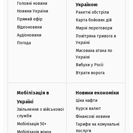
Головні новини
Україною
Новини України
Ракетні обстріли
Прямий ефір
Карта бойових дій
Відеоновини
Мирні переговори
Аудіоновини
Повітряна тривога в
Україні
Погода
Масована атака по
Україні
Вибухи у Росії
Втрати ворога
Мобілізація в
Новини економіки
Ціна нафти
Україні
Курси валют
Звільнення з військової
служби
Фінансові новини
Мобілізація 50+
Тарифи на комунальні
послуги
Мобілізація жінок