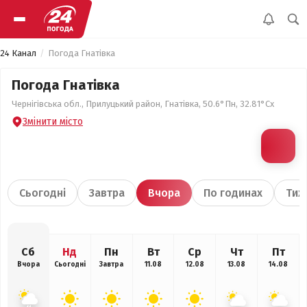
24 Канал
Погода Гнатівка
Погода Гнатівка
Чернігівська обл., Прилуцький район, Гнатівка, 50.6°Пн, 32.81°Сх
Змінити місто
Сьогодні
Завтра
Вчора
По годинах
Тиж
Сб
Нд
Пн
Вт
Ср
Чт
Пт
Вчора
Сьогодні
Завтра
11.08
12.08
13.08
14.08