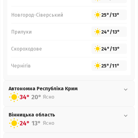
Новгород-Сіверський
25°
/
13°
Прилуки
24°
/
13°
Скороходове
24°
/
13°
Чернігів
25°
/
11°
Автономна Республіка Крим
34°
20°
Ясно
Вінницька
область
24°
13°
Ясно