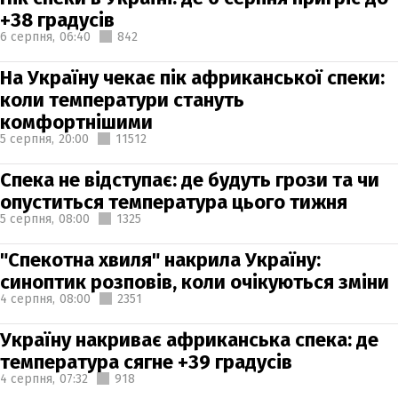
+38 градусів
6 серпня,
06:40
842
На Україну чекає пік африканської спеки:
коли температури стануть
комфортнішими
5 серпня,
20:00
11512
Спека не відступає: де будуть грози та чи
опуститься температура цього тижня
5 серпня,
08:00
1325
"Спекотна хвиля" накрила Україну:
синоптик розповів, коли очікуються зміни
4 серпня,
08:00
2351
Україну накриває африканська спека: де
температура сягне +39 градусів
4 серпня,
07:32
918