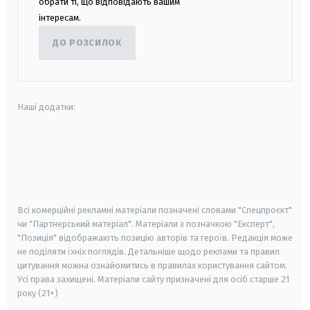
обрати ті, що відповідають вашим
інтересам.
ДО РОЗСИЛОК
Наші додатки:
android
apple
smart tv
samsung smart tv
Всі комерційні рекламні матеріали позначені словами "Спецпроєкт"
чи "Партнерський матеріал". Матеріали з позначкою "Експерт",
"Позиція" відображають позицію авторів та героїв. Редакція може
не поділяти їхніх поглядів. Детальніше щодо реклами та правил
цитування можна ознайомитись в правилах користування сайтом.
Усі права захищені.
Матеріали сайту призначені для осіб старше
21
року (21+)