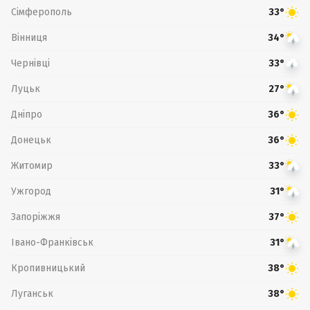
Сімферополь
33°
Вінниця
34°
Чернівці
33°
Луцьк
27°
Дніпро
36°
Донецьк
36°
Житомир
33°
Ужгород
31°
Запоріжжя
37°
Івано-Франківськ
31°
Кропивницький
38°
Луганськ
38°