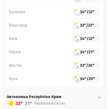
Бровари
34°
/
22°
Вишгород
33°
/
22°
Київ
34°
/
22°
Обухів
34°
/
21°
Фастів
33°
/
20°
Буча
34°
/
20°
Автономна Республіка Крим
33°
21°
Переважно ясно