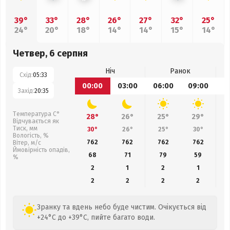
39°
33°
28°
26°
27°
32°
25°
24°
20°
18°
14°
14°
15°
14°
Четвер, 6 серпня
Ніч
Ранок
Схід:
05:33
00:00
03:00
06:00
09:00
1
Захід:
20:35
Температура С°
28°
26°
25°
29°
Відчувається як
Тиск, мм
30°
26°
25°
30°
Вологість, %
762
762
762
762
Вітер, м/с
Ймовірність опадів,
68
71
79
59
%
2
1
2
1
2
2
2
2
Зранку та вдень небо буде чистим. Очікується від
+24°C до +39°C, пийте багато води.