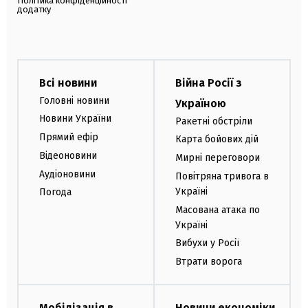
Політика конфіденційності
додатку
Всі новини
Війна Росії з
Головні новини
Україною
Новини України
Ракетні обстріли
Прямий ефір
Карта бойових дій
Відеоновини
Мирні переговори
Аудіоновини
Повітряна тривога в
Україні
Погода
Масована атака по
Україні
Вибухи у Росії
Втрати ворога
Мобілізація в
Новини економіки