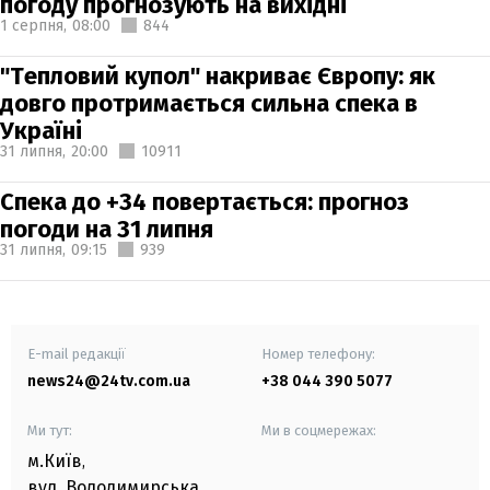
погоду прогнозують на вихідні
1 серпня,
08:00
844
"Тепловий купол" накриває Європу: як
довго протримається сильна спека в
Україні
31 липня,
20:00
10911
Спека до +34 повертається: прогноз
погоди на 31 липня
31 липня,
09:15
939
E-mail редакції
Номер телефону:
news24@24tv.com.ua
+38 044 390 5077
Ми тут:
Ми в соцмережах:
м.Київ
,
вул. Володимирська