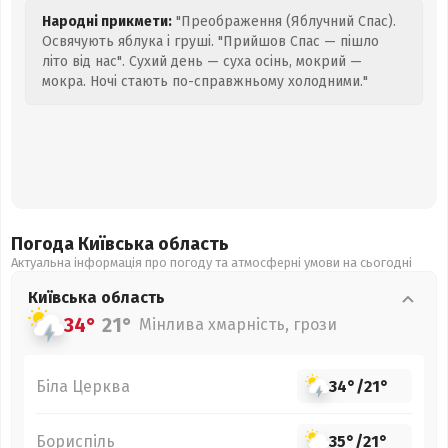
Народні прикмети:
"Преображення (Яблучний Спас).
Освячують яблука і груші. "Прийшов Спас — пішло
літо від нас". Сухий день — суха осінь, мокрий —
мокра. Ночі стають по-справжньому холодними."
Погода Київська
область
Актуальна інформація про погоду та атмосферні умови на сьогодні
Київська
область
34°
21°
Мінлива хмарність, грози
Біла Церква
34°
/
21°
Бориспіль
35°
/
21°