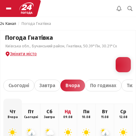
24 Канал
Погода Гнатівка
Погода Гнатівка
Київська обл., Бучанський район, Гнатівка, 50.39°Пн, 30.21°Сх
Змінити місто
Сьогодні
Завтра
Вчора
По годинах
Тиж
Чт
Пт
Сб
Нд
Пн
Вт
Ср
Вчора
Сьогодні
Завтра
09.08
10.08
11.08
12.08