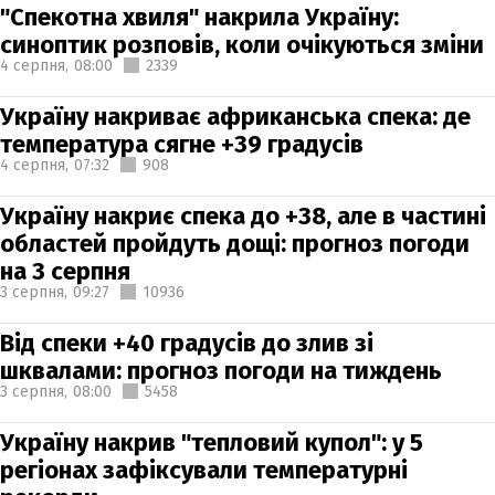
"Спекотна хвиля" накрила Україну:
синоптик розповів, коли очікуються зміни
4 серпня,
08:00
2339
Україну накриває африканська спека: де
температура сягне +39 градусів
4 серпня,
07:32
908
Україну накриє спека до +38, але в частині
областей пройдуть дощі: прогноз погоди
на 3 серпня
3 серпня,
09:27
10936
Від спеки +40 градусів до злив зі
шквалами: прогноз погоди на тиждень
3 серпня,
08:00
5458
Україну накрив "тепловий купол": у 5
регіонах зафіксували температурні