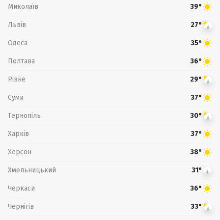
Миколаїв
39°
Львів
27°
Одеса
35°
Полтава
36°
Рівне
29°
Суми
37°
Тернопіль
30°
Харків
37°
Херсон
38°
Хмельницький
31°
Черкаси
36°
Чернігів
33°