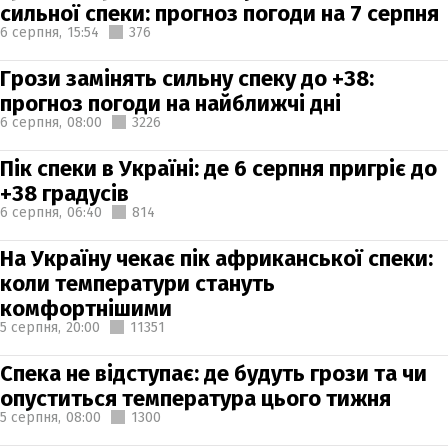
сильної спеки: прогноз погоди на 7 серпня
6 серпня,
15:54
376
Грози замінять сильну спеку до +38:
прогноз погоди на найближчі дні
6 серпня,
08:00
3226
Пік спеки в Україні: де 6 серпня пригріє до
+38 градусів
6 серпня,
06:40
814
На Україну чекає пік африканської спеки:
коли температури стануть
комфортнішими
5 серпня,
20:00
11351
Спека не відступає: де будуть грози та чи
опуститься температура цього тижня
5 серпня,
08:00
1300