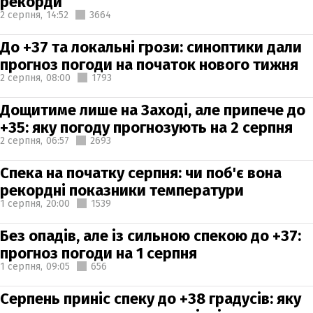
рекорди
2 серпня,
14:52
3664
До +37 та локальні грози: синоптики дали
прогноз погоди на початок нового тижня
2 серпня,
08:00
1793
Дощитиме лише на Заході, але припече до
+35: яку погоду прогнозують на 2 серпня
2 серпня,
06:57
2693
Спека на початку серпня: чи поб'є вона
рекордні показники температури
1 серпня,
20:00
1539
Без опадів, але із сильною спекою до +37:
прогноз погоди на 1 серпня
1 серпня,
09:05
656
Серпень приніс спеку до +38 градусів: яку