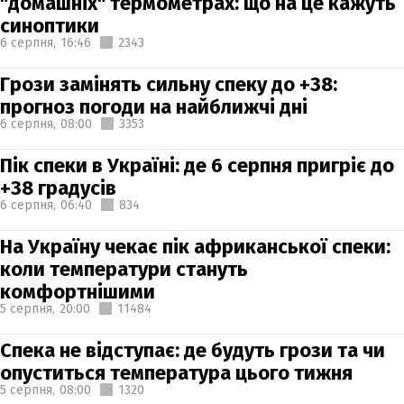
"домашніх" термометрах: що на це кажуть
синоптики
6 серпня,
16:46
2343
Грози замінять сильну спеку до +38:
прогноз погоди на найближчі дні
6 серпня,
08:00
3353
Пік спеки в Україні: де 6 серпня пригріє до
+38 градусів
6 серпня,
06:40
834
На Україну чекає пік африканської спеки:
коли температури стануть
комфортнішими
5 серпня,
20:00
11484
Спека не відступає: де будуть грози та чи
опуститься температура цього тижня
5 серпня,
08:00
1320