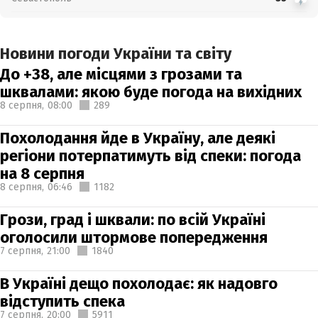
Новини погоди України та світу
До +38, але місцями з грозами та
шквалами: якою буде погода на вихідних
8 серпня,
08:00
289
Похолодання йде в Україну, але деякі
регіони потерпатимуть від спеки: погода
на 8 серпня
8 серпня,
06:46
1182
Грози, град і шквали: по всій Україні
оголосили штормове попередження
7 серпня,
21:00
1840
В Україні дещо похолодає: як надовго
відступить спека
7 серпня,
20:00
5911