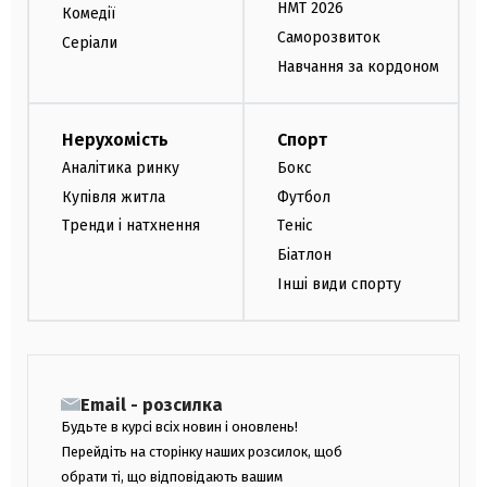
НМТ 2026
Комедії
Саморозвиток
Серіали
Навчання за кордоном
Нерухомість
Спорт
Аналітика ринку
Бокс
Купівля житла
Футбол
Тренди і натхнення
Теніс
Біатлон
Інші види спорту
Email - розсилка
Будьте в курсі всіх новин і оновлень!
Перейдіть на сторінку наших розсилок, щоб
обрати ті, що відповідають вашим