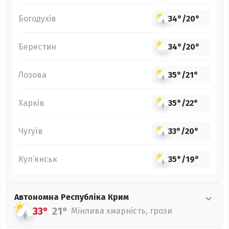
Богодухів
34°
/
20°
Берестин
34°
/
20°
Лозова
35°
/
21°
Харків
35°
/
22°
Чугуїв
33°
/
20°
Куп’янськ
35°
/
19°
Автономна Республіка Крим
33°
21°
Мінлива хмарність, грози