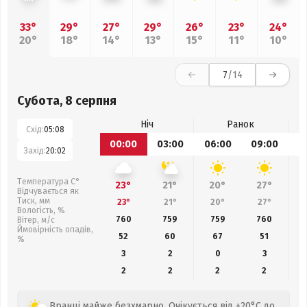
33°
29°
27°
29°
26°
23°
24°
20°
18°
14°
13°
15°
11°
10°
7
/14
Субота, 8 серпня
Ніч
Ранок
Схід:
05:08
00:00
03:00
06:00
09:00
1
Захід:
20:02
Температура С°
23°
21°
20°
27°
Відчувається як
Тиск, мм
23°
21°
20°
27°
Вологість, %
760
759
759
760
Вітер, м/с
Ймовірність опадів,
52
60
67
51
%
3
2
0
3
2
2
2
2
Вранці майже безхмарно. Очікується від +20°C до