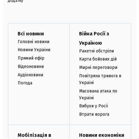
додатку
Всі новини
Війна Росії з
Головні новини
Україною
Новини України
Ракетні обстріли
Прямий ефір
Карта бойових дій
Відеоновини
Мирні переговори
Аудіоновини
Повітряна тривога в
Україні
Погода
Масована атака по
Україні
Вибухи у Росії
Втрати ворога
Мобілізація в
Новини економіки