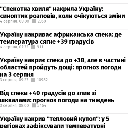
"Спекотна хвиля" накрила Україну:
синоптик розповів, коли очікуються зміни
4 серпня,
08:00
2350
Україну накриває африканська спека: де
температура сягне +39 градусів
4 серпня,
07:32
911
Україну накриє спека до +38, але в частині
областей пройдуть дощі: прогноз погоди
на 3 серпня
3 серпня,
09:27
10982
Від спеки +40 градусів до злив зі
шквалами: прогноз погоди на тиждень
3 серпня,
08:00
5464
Україну накрив "тепловий купол": у 5
регіонах зафіксували температурні