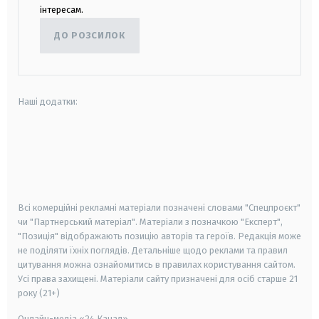
інтересам.
ДО РОЗСИЛОК
Наші додатки:
android
apple
smart tv
samsung smart tv
Всі комерційні рекламні матеріали позначені словами "Спецпроєкт"
чи "Партнерський матеріал". Матеріали з позначкою "Експерт",
"Позиція" відображають позицію авторів та героїв. Редакція може
не поділяти їхніх поглядів. Детальніше щодо реклами та правил
цитування можна ознайомитись в правилах користування сайтом.
Усі права захищені.
Матеріали сайту призначені для осіб старше
21
року (21+)
Онлайн-медіа «24 Канал»