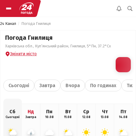
24 Канал
Погода Гнилиця
Погода Гнилиця
Харківська обл., Куп’янський район, Гнилиця, 5°Пн, 37.2°Сх
Змінити місто
Сьогодні
Завтра
Вчора
По годинах
Тиж
Сб
Нд
Пн
Вт
Ср
Чт
Пт
Сьогодні
Завтра
10.08
11.08
12.08
13.08
14.08