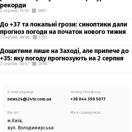
рекорди
2 серпня,
14:52
3681
До +37 та локальні грози: синоптики дали
прогноз погоди на початок нового тижня
2 серпня,
08:00
1793
Дощитиме лише на Заході, але припече до
+35: яку погоду прогнозують на 2 серпня
2 серпня,
06:57
2698
E-mail редакції
Номер телефону:
news24@24tv.com.ua
+38 044 390 5077
Ми тут:
Ми в соцмережах:
м.Київ
,
вул. Володимирська