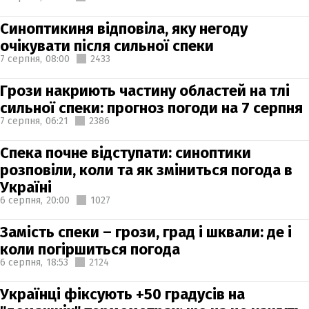
Синоптикиня відповіла, яку негоду
очікувати після сильної спеки
7 серпня,
08:00
2433
Грози накриють частину областей на тлі
сильної спеки: прогноз погоди на 7 серпня
7 серпня,
06:21
2386
Спека почне відступати: синоптики
розповіли, коли та як зміниться погода в
Україні
6 серпня,
20:00
1027
Замість спеки – грози, град і шквали: де і
коли погіршиться погода
6 серпня,
18:53
2124
Українці фіксують +50 градусів на