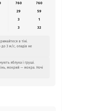
0
760
760
29
59
3
1
3
32
римайтеся в тіні.
до 3 м/с, опадів не
ують яблука і груші.
сінь, мокрий — мокра. Ночі