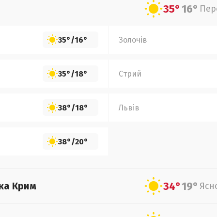
35°
16°
Пер
35°
/
16°
Золочів
35°
/
18°
Стрий
38°
/
18°
Львів
38°
/
20°
34°
19°
ка Крим
Ясн