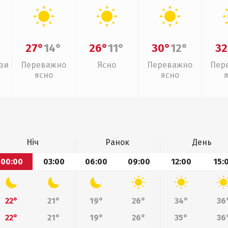
27°
14°
26°
11°
30°
12°
32
зи
Переважно
Ясно
Переважно
Пер
ясно
ясно
Ніч
Ранок
День
00:00
03:00
06:00
09:00
12:00
15:
22°
21°
19°
26°
34°
36
22°
21°
19°
26°
35°
36