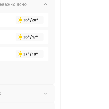
еважно ясно
36°
/
20°
36°
/
17°
37°
/
18°
о