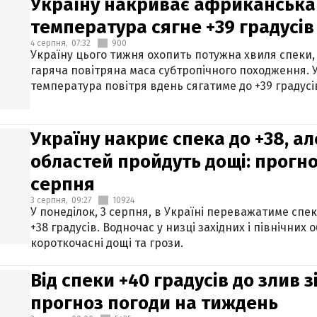
Україну накриває африканська 
температура сягне +39 градусів
4 серпня,
07:32
900
Україну цього тижня охопить потужна хвиля спеки,
гаряча повітряна маса субтропічного походження. У
температура повітря вдень сягатиме до +39 градусі
Україну накриє спека до +38, ал
областей пройдуть дощі: прогно
серпня
3 серпня,
09:27
10924
У понеділок, 3 серпня, в Україні переважатиме спе
+38 градусів. Водночас у низці західних і північних
короткочасні дощі та грози.
Від спеки +40 градусів до злив 
прогноз погоди на тиждень