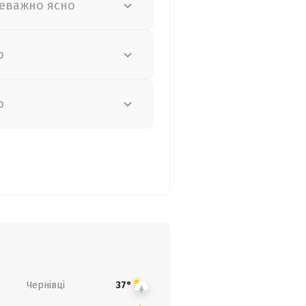
еважно ясно
о
о
Чернівці
37°