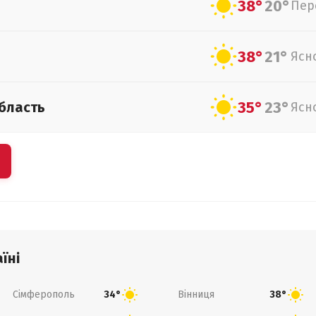
38°
20°
Пер
38°
21°
Ясн
35°
23°
бласть
Ясн
їні
Сімферополь
Вінниця
34°
38°