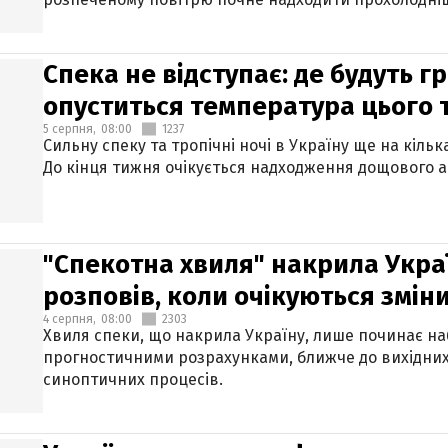
Спека не відступає: де будуть г
опуститься температура цього
5 серпня,
08:00
1237
Сильну спеку та тропічні ночі в Україну ще на кіль
До кінця тижня очікується надходження дощового 
"Спекотна хвиля" накрила Укра
розповів, коли очікуються змін
4 серпня,
08:00
2303
Хвиля спеки, що накрила Україну, лише починає на
прогностичними розрахунками, ближче до вихідни
синоптичних процесів.