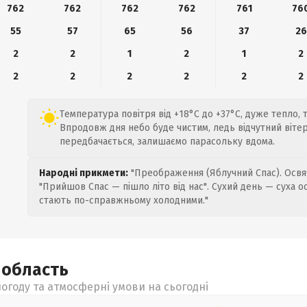
762
762
762
762
761
76
55
57
65
56
37
26
2
2
1
2
1
2
2
2
2
2
2
2
Температура повітря від +18°C до +37°C, дуже тепло, т
Впродовж дня небо буде чистим, ледь відчутний вітер 
передбачається, залишаємо парасольку вдома.
Народні прикмети:
"Преображення (Яблучний Спас). Освяч
"Прийшов Спас — пішло літо від нас". Сухий день — суха о
стають по-справжньому холодними."
а
область
огоду та атмосферні умови на сьогодні