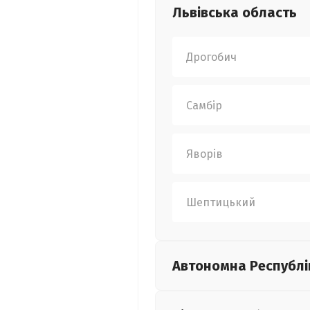
Львівська
область
Дрогобич
Самбір
Яворів
Шептицький
Автономна Республі