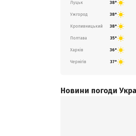
Луцьк
38°
Ужгород
38°
Кропивницький
38°
Полтава
35°
Харків
36°
Чернігів
37°
Новини погоди Украї