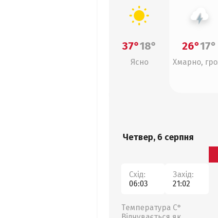
37°
18°
26°
17°
Ясно
Хмарно, гро
Четвер, 6 серпня
Схід:
Захід:
06:03
21:02
Температура С°
Відчувається як