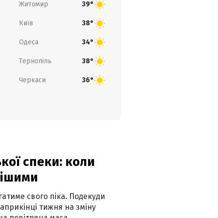
Житомир
39°
Київ
38°
Одеса
34°
Тернопіль
38°
Черкаси
36°
кої спеки: коли
нішими
атиме свого піка. Подекуди
наприкінці тижня на зміну
а повітряна маса.