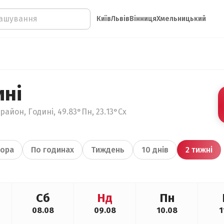
Київ
Львів
Вінниця
Хмельницький
ині
район, Годині, 49.83°Пн, 23.13°Сх
ора
По годинах
Тиждень
10 днів
2 тижні
Сб
Нд
Пн
08.08
09.08
10.08
1