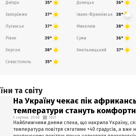
Дніпро
Донецьк
35°
36°
Запоріжжя
Івано-Франківськ
37°
38°
Луганськ
Миколаїв
37°
38°
Рівне
Суми
39°
36°
Херсон
Хмельницький
38°
37°
Севастополь
35°
ни та світу
На Україну чекає пік африкансь
температури стануть комфорт
5 серпня,
20:00
3921
Найближчими днями спека, що накрила Україну, сяг
температура повітря сягатиме +40 градусів, а вже 
розпеченому повітрю почне надходити прохолодніш