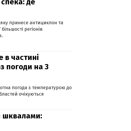
спека: де
 яку принесе антициклон та
 більшості регіонів
в.
е в частині
з погоди на 3
котна погода з температурою до
 областей очікуються
зі шквалами: