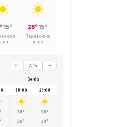
°
15°
28°
15°
еважно
Переважно
ясно
ясно
7
/14
Вечір
00
18:00
21:00
°
36°
28°
°
36°
30°