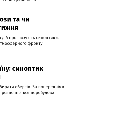
рози та чи
 тижня
ка діб прогнозують синоптики.
атмосферного фронту.
їну: синоптик
и
бирати обертів. За попередніми
х розпочнеться перебудова