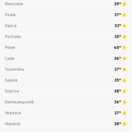
Миколаїв
39°
Львів
37°
Одеса
33°
Полтава
35°
Рівне
40°
Суми
36°
Тернопіль
37°
Харків
35°
Херсон
38°
Хмельницький
36°
Черкаси
37°
Чернігів
38°