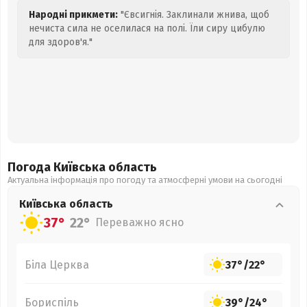
Народні прикмети:
"Євсигнія. Заклинали жнива, щоб
нечиста сила не оселилася на полі. Їли сиру цибулю
для здоров'я."
Погода Київська
область
Актуальна інформація про погоду та атмосферні умови на сьогодні
Київська
область
37°
22°
Переважно ясно
Біла Церква
37°
/
22°
Бориспіль
39°
/
24°