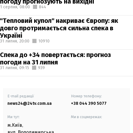
погоду прогнозують на вихідні
1 серпня,
08:00
844
"Тепловий купол" накриває Європу: як
довго протримається сильна спека в
Україні
31 липня,
20:00
10910
Спека до +34 повертається: прогноз
погоди на 31 липня
31 липня,
09:15
939
E-mail редакції
Номер телефону:
news24@24tv.com.ua
+38 044 390 5077
Ми тут:
Ми в соцмережах:
м.Київ
,
вул. Володимирська