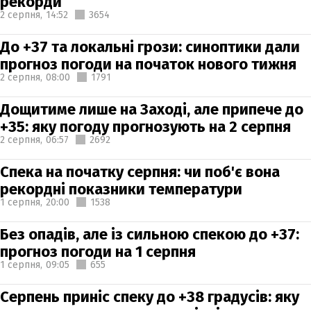
рекорди
2 серпня,
14:52
3654
До +37 та локальні грози: синоптики дали
прогноз погоди на початок нового тижня
2 серпня,
08:00
1791
Дощитиме лише на Заході, але припече до
+35: яку погоду прогнозують на 2 серпня
2 серпня,
06:57
2692
Спека на початку серпня: чи поб'є вона
рекордні показники температури
1 серпня,
20:00
1538
Без опадів, але із сильною спекою до +37:
прогноз погоди на 1 серпня
1 серпня,
09:05
655
Серпень приніс спеку до +38 градусів: яку