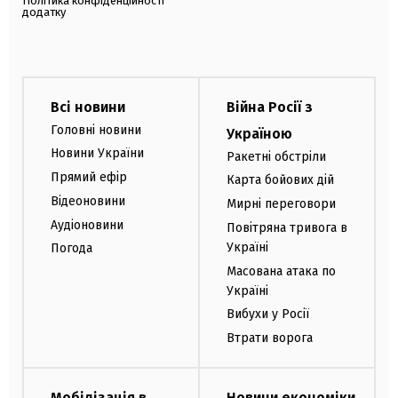
Політика конфіденційності
додатку
Всі новини
Війна Росії з
Головні новини
Україною
Новини України
Ракетні обстріли
Прямий ефір
Карта бойових дій
Відеоновини
Мирні переговори
Аудіоновини
Повітряна тривога в
Україні
Погода
Масована атака по
Україні
Вибухи у Росії
Втрати ворога
Мобілізація в
Новини економіки