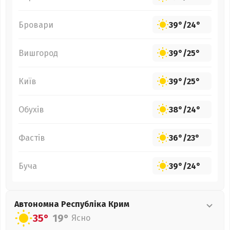
Бровари
39°
/
24°
Вишгород
39°
/
25°
Київ
39°
/
25°
Обухів
38°
/
24°
Фастів
36°
/
23°
Буча
39°
/
24°
Автономна Республіка Крим
35°
19°
Ясно