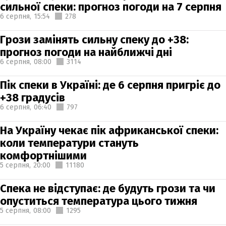
сильної спеки: прогноз погоди на 7 серпня
6 серпня,
15:54
278
Грози замінять сильну спеку до +38:
прогноз погоди на найближчі дні
6 серпня,
08:00
3114
Пік спеки в Україні: де 6 серпня пригріє до
+38 градусів
6 серпня,
06:40
797
На Україну чекає пік африканської спеки:
коли температури стануть
комфортнішими
5 серпня,
20:00
11180
Спека не відступає: де будуть грози та чи
опуститься температура цього тижня
5 серпня,
08:00
1295