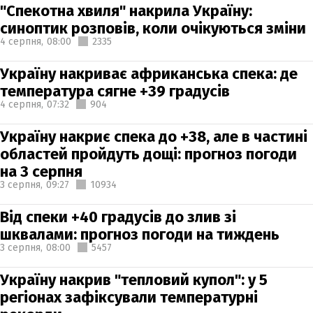
"Спекотна хвиля" накрила Україну:
синоптик розповів, коли очікуються зміни
4 серпня,
08:00
2335
Україну накриває африканська спека: де
температура сягне +39 градусів
4 серпня,
07:32
904
Україну накриє спека до +38, але в частині
областей пройдуть дощі: прогноз погоди
на 3 серпня
3 серпня,
09:27
10934
Від спеки +40 градусів до злив зі
шквалами: прогноз погоди на тиждень
3 серпня,
08:00
5457
Україну накрив "тепловий купол": у 5
регіонах зафіксували температурні