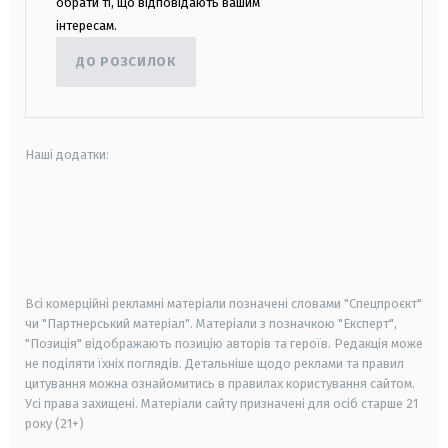
обрати ті, що відповідають вашим
інтересам.
ДО РОЗСИЛОК
Наші додатки:
android
apple
smart tv
samsung smart tv
Всі комерційні рекламні матеріали позначені словами "Спецпроєкт"
чи "Партнерський матеріал". Матеріали з позначкою "Експерт",
"Позиція" відображають позицію авторів та героїв. Редакція може
не поділяти їхніх поглядів. Детальніше щодо реклами та правил
цитування можна ознайомитись в правилах користування сайтом.
Усі права захищені.
Матеріали сайту призначені для осіб старше
21
року (21+)