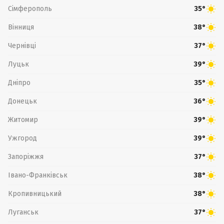
Сімферополь
35°
Вінниця
38°
Чернівці
37°
Луцьк
39°
Дніпро
35°
Донецьк
36°
Житомир
39°
Ужгород
39°
Запоріжжя
37°
Івано-Франківськ
38°
Кропивницький
38°
Луганськ
37°