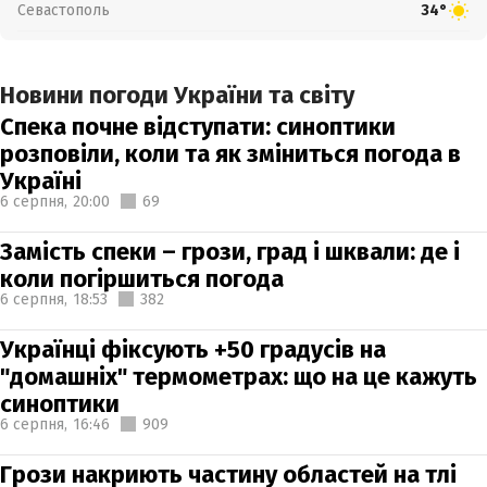
Севастополь
34°
Новини погоди України та світу
Спека почне відступати: синоптики
розповіли, коли та як зміниться погода в
Україні
6 серпня,
20:00
69
Замість спеки – грози, град і шквали: де і
коли погіршиться погода
6 серпня,
18:53
382
Українці фіксують +50 градусів на
"домашніх" термометрах: що на це кажуть
синоптики
6 серпня,
16:46
909
Грози накриють частину областей на тлі