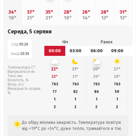
34°
37°
35°
28°
26°
28°
31°
19°
21°
21°
19°
14°
13°
13°
Середа, 5 серпня
Ніч
Ранок
Схід:
05:26
00:00
03:00
06:00
09:00
1
Захід:
20:30
Температура С°
22°
21°
20°
27°
Відчувається як
Тиск, мм
22°
21°
20°
28°
Вологість, %
763
763
763
763
Вітер, м/с
Ймовірність опадів,
77
82
86
59
%
1
1
1
1
2
2
2
2
До обіду мінлива хмарність. Температура повітря
від +19°C до +34°C, дуже тепло, тримайтеся в тіні.