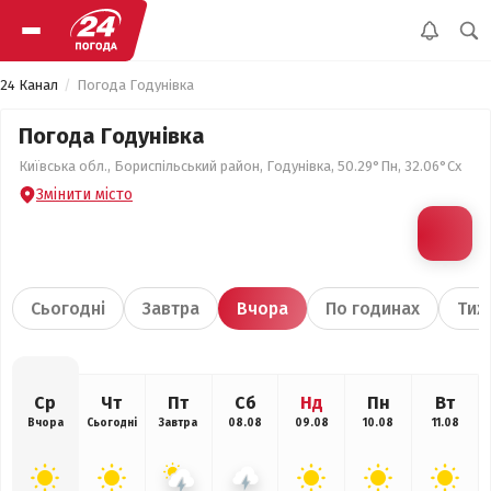
24 Канал
Погода Годунівка
Погода Годунівка
Київська обл., Бориспільський район, Годунівка, 50.29°Пн, 32.06°Сх
Змінити місто
Сьогодні
Завтра
Вчора
По годинах
Тиж
Ср
Чт
Пт
Сб
Нд
Пн
Вт
Вчора
Сьогодні
Завтра
08.08
09.08
10.08
11.08