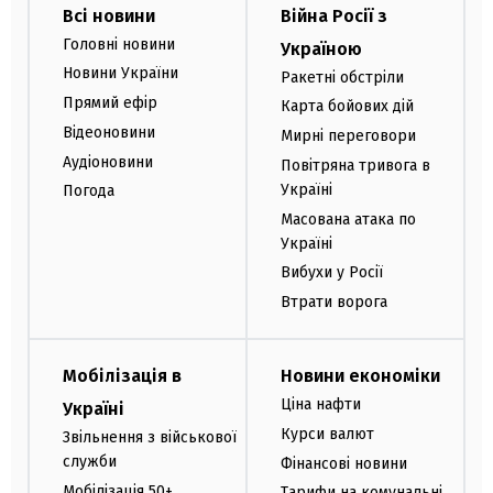
Всі новини
Війна Росії з
Головні новини
Україною
Новини України
Ракетні обстріли
Прямий ефір
Карта бойових дій
Відеоновини
Мирні переговори
Аудіоновини
Повітряна тривога в
Україні
Погода
Масована атака по
Україні
Вибухи у Росії
Втрати ворога
Мобілізація в
Новини економіки
Ціна нафти
Україні
Курси валют
Звільнення з військової
служби
Фінансові новини
Мобілізація 50+
Тарифи на комунальні