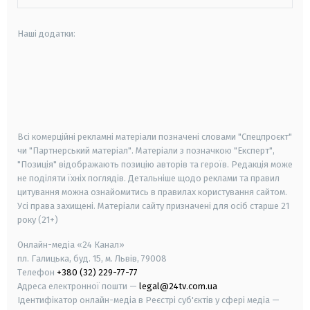
Наші додатки:
android
apple
smart tv
samsung smart tv
Всі комерційні рекламні матеріали позначені словами "Спецпроєкт"
чи "Партнерський матеріал". Матеріали з позначкою "Експерт",
"Позиція" відображають позицію авторів та героїв. Редакція може
не поділяти їхніх поглядів. Детальніше щодо реклами та правил
цитування можна ознайомитись в правилах користування сайтом.
Усі права захищені.
Матеріали сайту призначені для осіб старше
21
року (21+)
Онлайн-медіа «24 Канал»
пл. Галицька, буд. 15, м. Львів, 79008
Телефон
+380 (32) 229-77-77
Адреса електронної пошти —
legal@24tv.com.ua
Ідентифікатор онлайн-медіа в Реєстрі суб'єктів у сфері медіа —