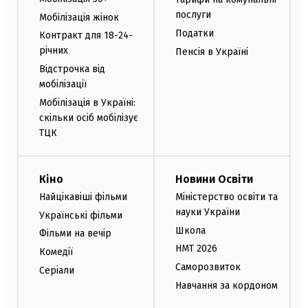
послуги
Мобілізація жінок
Податки
Контракт для 18-24-
річних
Пенсія в Україні
Відстрочка від
мобілізації
Мобілізація в Україні:
скільки осіб мобілізує
ТЦК
Кіно
Новини Освіти
Найцікавіші фільми
Міністерство освіти та
науки України
Українські фільми
Школа
Фільми на вечір
НМТ 2026
Комедії
Саморозвиток
Серіали
Навчання за кордоном