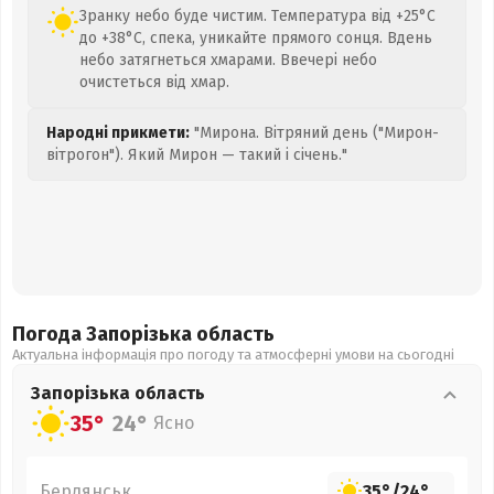
Зранку небо буде чистим. Температура від +25°C
до +38°C, спека, уникайте прямого сонця. Вдень
небо затягнеться хмарами. Ввечері небо
очистеться від хмар.
Народні прикмети:
"Мирона. Вітряний день ("Мирон-
вітрогон"). Який Мирон — такий і січень."
Погода Запорізька
область
Актуальна інформація про погоду та атмосферні умови на сьогодні
Запорізька
область
35°
24°
Ясно
Бердянськ
35°
/
24°