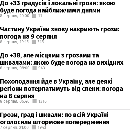
До +33 градусів і локальні грози: якою
буде погода найближчими днями
8 серпня,
20:00
11
Частину України знову накриють грози:
погода на 9 серпня
8 серпня,
19:15
345
До +38, але місцями з грозами та
шквалами: якою буде погода на вихідних
8 серпня,
08:00
943
Похолодання йде в Україну, але деякі
регіони потерпатимуть від спеки: погода
на 8 серпня
8 серпня,
06:46
1316
Грози, град і шквали: по всій Україні
оголосили штормове попередження
7 серпня,
21:00
1943