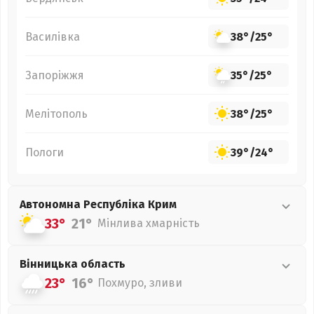
Василівка
38°
/
25°
Запоріжжя
35°
/
25°
Мелітополь
38°
/
25°
Пологи
39°
/
24°
Автономна Республіка Крим
33°
21°
Мінлива хмарність
Вінницька
область
23°
16°
Похмуро, зливи