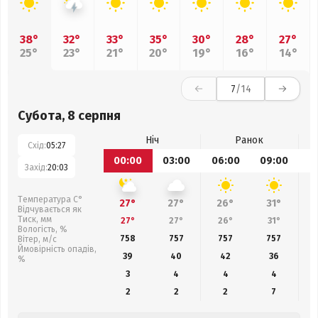
38°
32°
33°
35°
30°
28°
27°
25°
23°
21°
20°
19°
16°
14°
7
/14
Субота, 8 серпня
Ніч
Ранок
Схід:
05:27
00:00
03:00
06:00
09:00
1
Захід:
20:03
Температура С°
27°
27°
26°
31°
Відчувається як
Тиск, мм
27°
27°
26°
31°
Вологість, %
758
757
757
757
Вітер, м/с
Ймовірність опадів,
39
40
42
36
%
3
4
4
4
2
2
2
7