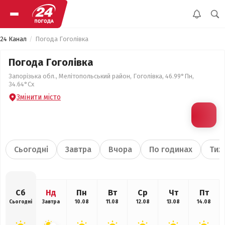
24 Канал
Погода Гоголівка
Погода Гоголівка
Запорізька обл., Мелітопольський район, Гоголівка, 46.99°Пн,
34.64°Сх
Змінити місто
Сьогодні
Завтра
Вчора
По годинах
Тиж
Сб
Нд
Пн
Вт
Ср
Чт
Пт
Сьогодні
Завтра
10.08
11.08
12.08
13.08
14.08