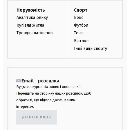
Нерухомість
Спорт
Аналітика ринку
Бокс
Купівля житла
Футбол
Тренди і натхнення
Теніс
Біатлон
Інші види спорту
Email - розсилка
Будьте в курсі всіх новин і оновлень!
Перейдіть на сторінку наших розсилок, щоб
обрати ті, що відповідають вашим
інтересам.
ДО РОЗСИЛОК