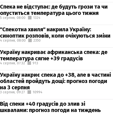
Спека не відступає: де будуть грози та чи
опуститься температура цього тижня
5 серпня,
08:00
1324
"Спекотна хвиля" накрила Україну:
синоптик розповів, коли очікуються зміни
4 серпня,
08:00
2350
Україну накриває африканська спека: де
температура сягне +39 градусів
4 серпня,
07:32
913
Україну накриє спека до +38, але в частині
областей пройдуть дощі: прогноз погоди
на 3 серпня
3 серпня,
09:27
10994
Від спеки +40 градусів до злив зі
шквалами: прогноз погоди на тиждень