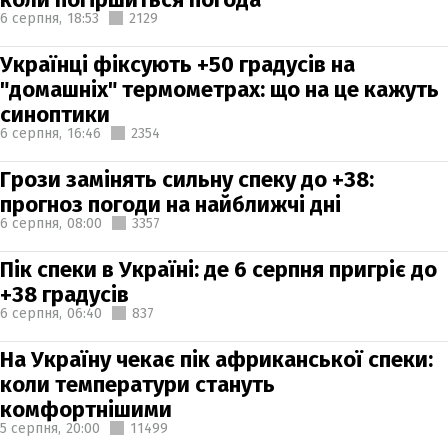
6 серпня,
18:53
2129
Українці фіксують +50 градусів на
"домашніх" термометрах: що на це кажуть
синоптики
6 серпня,
16:46
2354
Грози замінять сильну спеку до +38:
прогноз погоди на найближчі дні
6 серпня,
08:00
3357
Пік спеки в Україні: де 6 серпня пригріє до
+38 градусів
6 серпня,
06:40
837
На Україну чекає пік африканської спеки:
коли температури стануть
комфортнішими
5 серпня,
20:00
11499