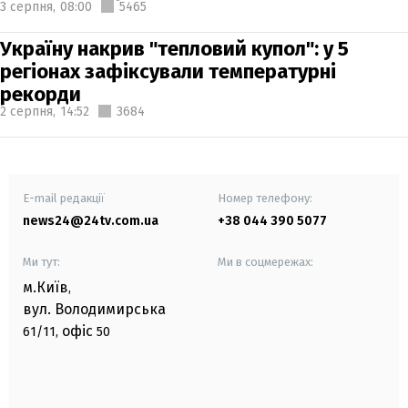
3 серпня,
08:00
5465
Україну накрив "тепловий купол": у 5
регіонах зафіксували температурні
рекорди
2 серпня,
14:52
3684
E-mail редакції
Номер телефону:
news24@24tv.com.ua
+38 044 390 5077
Ми тут:
Ми в соцмережах:
м.Київ
,
вул. Володимирська
офіс
61/11,
50