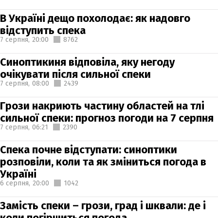
В Україні дещо похолодає: як надовго
відступить спека
7 серпня,
20:00
8762
Синоптикиня відповіла, яку негоду
очікувати після сильної спеки
7 серпня,
08:00
2439
Грози накриють частину областей на тлі
сильної спеки: прогноз погоди на 7 серпня
7 серпня,
06:21
2390
Спека почне відступати: синоптики
розповіли, коли та як зміниться погода в
Україні
6 серпня,
20:00
1042
Замість спеки – грози, град і шквали: де і
коли погіршиться погода