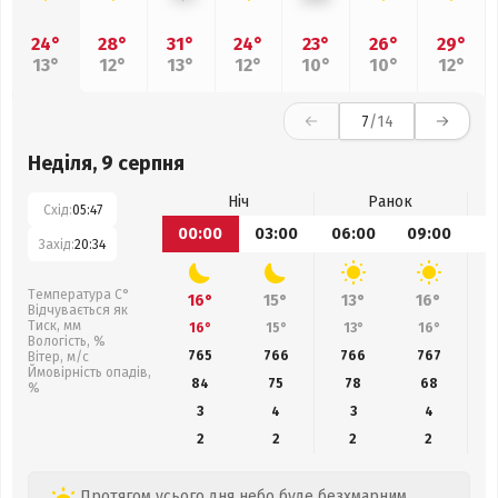
24°
28°
31°
24°
23°
26°
29°
13°
12°
13°
12°
10°
10°
12°
7
/14
Неділя, 9 серпня
Ніч
Ранок
Схід:
05:47
00:00
03:00
06:00
09:00
1
Захід:
20:34
Температура С°
16°
15°
13°
16°
Відчувається як
Тиск, мм
16°
15°
13°
16°
Вологість, %
765
766
766
767
Вітер, м/с
Ймовірність опадів,
84
75
78
68
%
3
4
3
4
2
2
2
2
Протягом усього дня небо буде безхмарним,