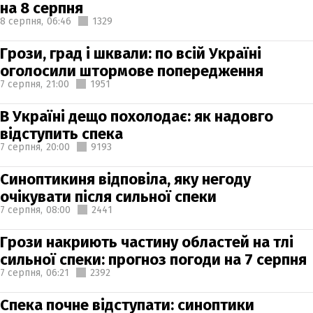
на 8 серпня
8 серпня,
06:46
1329
Грози, град і шквали: по всій Україні
оголосили штормове попередження
7 серпня,
21:00
1951
В Україні дещо похолодає: як надовго
відступить спека
7 серпня,
20:00
9193
Синоптикиня відповіла, яку негоду
очікувати після сильної спеки
7 серпня,
08:00
2441
Грози накриють частину областей на тлі
сильної спеки: прогноз погоди на 7 серпня
7 серпня,
06:21
2392
Спека почне відступати: синоптики