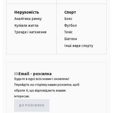
Нерухомість
Спорт
Аналітика ринку
Бокс
Купівля житла
Футбол
Тренди і натхнення
Теніс
Біатлон
Інші види спорту
Email - розсилка
Будьте в курсі всіх новин і оновлень!
Перейдіть на сторінку наших розсилок, щоб
обрати ті, що відповідають вашим
інтересам.
ДО РОЗСИЛОК