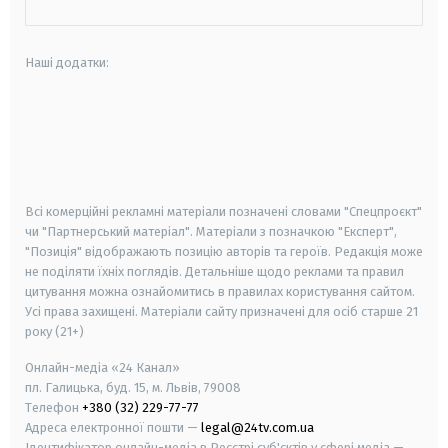
Наші додатки:
android
apple
smart tv
samsung smart tv
Всі комерційні рекламні матеріали позначені словами "Спецпроєкт"
чи "Партнерський матеріал". Матеріали з позначкою "Експерт",
"Позиція" відображають позицію авторів та героїв. Редакція може
не поділяти їхніх поглядів. Детальніше щодо реклами та правил
цитування можна ознайомитись в правилах користування сайтом.
Усі права захищені.
Матеріали сайту призначені для осіб старше
21
року (21+)
Онлайн-медіа «24 Канал»
пл. Галицька, буд. 15, м. Львів, 79008
Телефон
+380 (32) 229-77-77
Адреса електронної пошти —
legal@24tv.com.ua
Ідентифікатор онлайн-медіа в Реєстрі суб'єктів у сфері медіа —