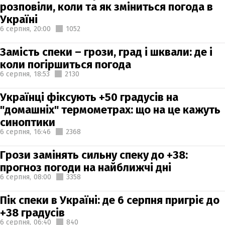
розповіли, коли та як зміниться погода в
Україні
6 серпня,
20:00
1052
Замість спеки – грози, град і шквали: де і
коли погіршиться погода
6 серпня,
18:53
2130
Українці фіксують +50 градусів на
"домашніх" термометрах: що на це кажуть
синоптики
6 серпня,
16:46
2368
Грози замінять сильну спеку до +38:
прогноз погоди на найближчі дні
6 серпня,
08:00
3358
Пік спеки в Україні: де 6 серпня пригріє до
+38 градусів
6 серпня,
06:40
840