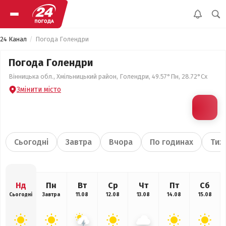
24 Канал
Погода Голендри
Погода Голендри
Вінницька обл., Хмільницький район, Голендри, 49.57°Пн, 28.72°Сх
Змінити місто
Сьогодні
Завтра
Вчора
По годинах
Тиж
Нд
Пн
Вт
Ср
Чт
Пт
Сб
Сьогодні
Завтра
11.08
12.08
13.08
14.08
15.08