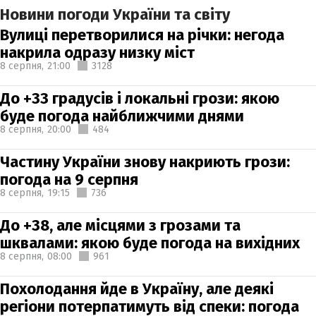
Новини погоди України та світу
Вулиці перетворилися на річки: негода
накрила одразу низку міст
8 серпня,
21:00
3128
До +33 градусів і локальні грози: якою
буде погода найближчими днями
8 серпня,
20:00
484
Частину України знову накриють грози:
погода на 9 серпня
8 серпня,
19:15
736
До +38, але місцями з грозами та
шквалами: якою буде погода на вихідних
8 серпня,
08:00
961
Похолодання йде в Україну, але деякі
регіони потерпатимуть від спеки: погода