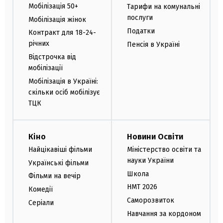
Мобілізація 50+
Тарифи на комунальні
послуги
Мобілізація жінок
Податки
Контракт для 18-24-
річних
Пенсія в Україні
Відстрочка від
мобілізації
Мобілізація в Україні:
скільки осіб мобілізує
ТЦК
Кіно
Новини Освіти
Найцікавіші фільми
Міністерство освіти та
науки України
Українські фільми
Школа
Фільми на вечір
НМТ 2026
Комедії
Саморозвиток
Серіали
Навчання за кордоном