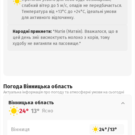
слабкий вітер до 5 м/с, опадів не передбачається.
Температура від +13°C до +24°C, ідеальні умови
для активного відпочинку.
Народні прикмети:
"Матія (Матвія). Вважалося, що в
цей день змії висмоктують молоко з корів, тому
худобу не виганяли на пасовище."
Погода Вінницька
область
Актуальна інформація про погоду та атмосферні умови на сьогодні
Вінницька
область
24°
13°
Ясно
Вінниця
24°
/
13°