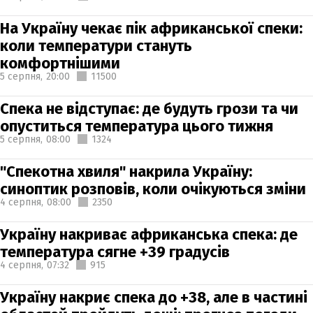
На Україну чекає пік африканської спеки:
коли температури стануть
комфортнішими
5 серпня,
20:00
11500
Спека не відступає: де будуть грози та чи
опуститься температура цього тижня
5 серпня,
08:00
1324
"Спекотна хвиля" накрила Україну:
синоптик розповів, коли очікуються зміни
4 серпня,
08:00
2350
Україну накриває африканська спека: де
температура сягне +39 градусів
4 серпня,
07:32
915
Україну накриє спека до +38, але в частині