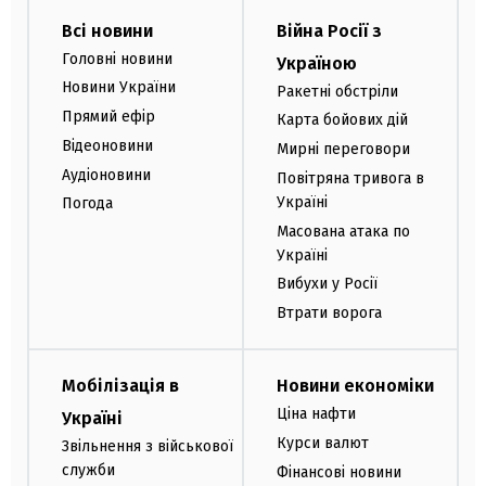
Всі новини
Війна Росії з
Головні новини
Україною
Новини України
Ракетні обстріли
Прямий ефір
Карта бойових дій
Відеоновини
Мирні переговори
Аудіоновини
Повітряна тривога в
Україні
Погода
Масована атака по
Україні
Вибухи у Росії
Втрати ворога
Мобілізація в
Новини економіки
Ціна нафти
Україні
Курси валют
Звільнення з військової
служби
Фінансові новини