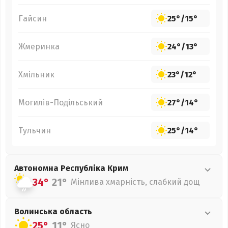
Гайсин
25°
/
15°
Жмеринка
24°
/
13°
Хмільник
23°
/
12°
Могилів-Подільський
27°
/
14°
Тульчин
25°
/
14°
Автономна Республіка Крим
34°
21°
Мінлива хмарність, слабкий дощ
Волинська
область
25°
11°
Ясно