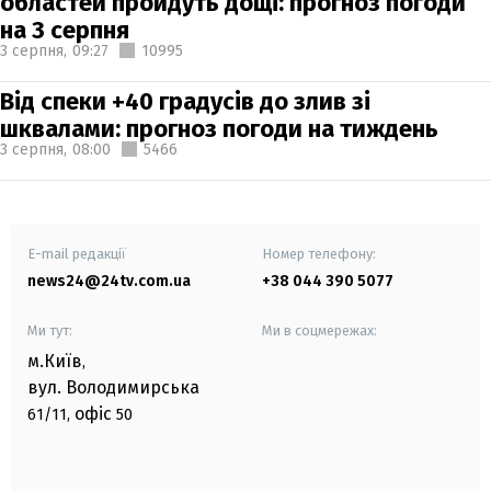
областей пройдуть дощі: прогноз погоди
на 3 серпня
3 серпня,
09:27
10995
Від спеки +40 градусів до злив зі
шквалами: прогноз погоди на тиждень
3 серпня,
08:00
5466
E-mail редакції
Номер телефону:
news24@24tv.com.ua
+38 044 390 5077
Ми тут:
Ми в соцмережах:
м.Київ
,
вул. Володимирська
офіс
61/11,
50