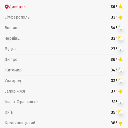
Донецьк
36°
Сімферополь
33°
Вінниця
34°
Чернівці
33°
Луцьк
27°
Дніпро
36°
Житомир
34°
Ужгород
32°
Запоріжжя
37°
Івано-Франківськ
31°
Київ
35°
Кропивницький
38°