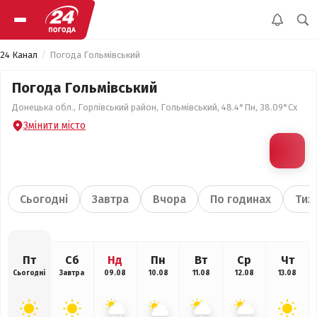
24 Канал
Погода Гольмівський
Погода Гольмівський
Донецька обл., Горлівський район, Гольмівський, 48.4°Пн, 38.09°Сх
Змінити місто
Сьогодні
Завтра
Вчора
По годинах
Тиж
Пт
Сб
Нд
Пн
Вт
Ср
Чт
Сьогодні
Завтра
09.08
10.08
11.08
12.08
13.08