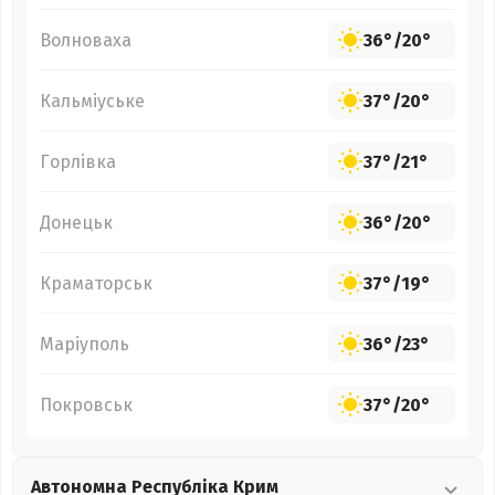
Волноваха
36°
/
20°
Кальміуське
37°
/
20°
Горлівка
37°
/
21°
Донецьк
36°
/
20°
Краматорськ
37°
/
19°
Маріуполь
36°
/
23°
Покровськ
37°
/
20°
Автономна Республіка Крим