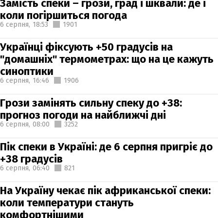
Замість спеки – грози, град і шквали: де і
коли погіршиться погода
6 серпня,
18:53
1901
Українці фіксують +50 градусів на
"домашніх" термометрах: що на це кажуть
синоптики
6 серпня,
16:46
1906
Грози замінять сильну спеку до +38:
прогноз погоди на найближчі дні
6 серпня,
08:00
3252
Пік спеки в Україні: де 6 серпня пригріє до
+38 градусів
6 серпня,
06:40
821
На Україну чекає пік африканської спеки:
коли температури стануть
комфортнішими