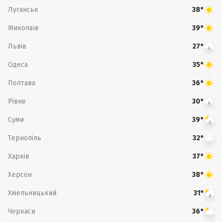
Луганськ
38°
Миколаїв
39°
Львів
27°
Одеса
35°
Полтава
36°
Рівне
30°
Суми
39°
Тернопіль
32°
Харків
37°
Херсон
38°
Хмельницький
31°
Черкаси
36°