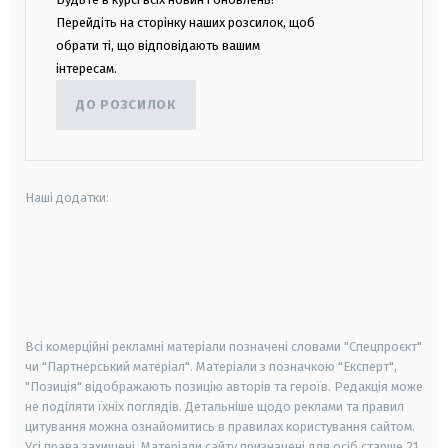
Перейдіть на сторінку наших розсилок, щоб
обрати ті, що відповідають вашим
інтересам.
ДО РОЗСИЛОК
Наші додатки:
android
apple
smart tv
samsung smart tv
Всі комерційні рекламні матеріали позначені словами "Спецпроєкт"
чи "Партнерський матеріал". Матеріали з позначкою "Експерт",
"Позиція" відображають позицію авторів та героїв. Редакція може
не поділяти їхніх поглядів. Детальніше щодо реклами та правил
цитування можна ознайомитись в правилах користування сайтом.
Усі права захищені.
Матеріали сайту призначені для осіб старше
21