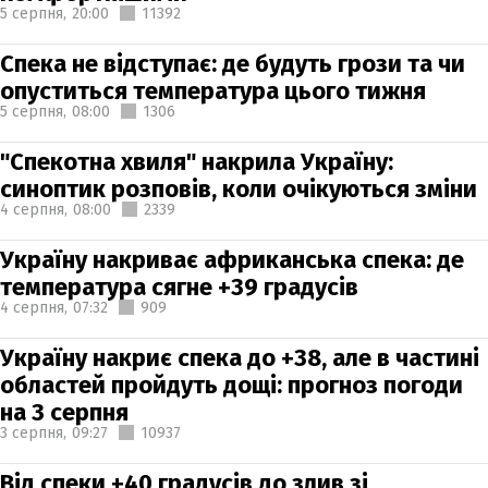
5 серпня,
20:00
11392
Спека не відступає: де будуть грози та чи
опуститься температура цього тижня
5 серпня,
08:00
1306
"Спекотна хвиля" накрила Україну:
синоптик розповів, коли очікуються зміни
4 серпня,
08:00
2339
Україну накриває африканська спека: де
температура сягне +39 градусів
4 серпня,
07:32
909
Україну накриє спека до +38, але в частині
областей пройдуть дощі: прогноз погоди
на 3 серпня
3 серпня,
09:27
10937
Від спеки +40 градусів до злив зі