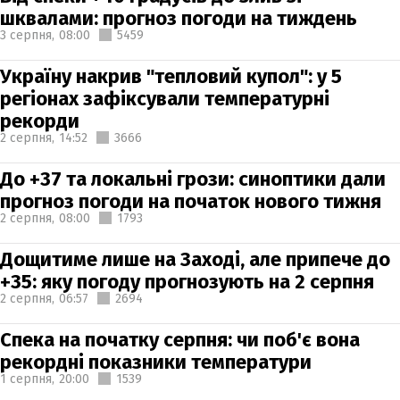
шквалами: прогноз погоди на тиждень
3 серпня,
08:00
5459
Україну накрив "тепловий купол": у 5
регіонах зафіксували температурні
рекорди
2 серпня,
14:52
3666
До +37 та локальні грози: синоптики дали
прогноз погоди на початок нового тижня
2 серпня,
08:00
1793
Дощитиме лише на Заході, але припече до
+35: яку погоду прогнозують на 2 серпня
2 серпня,
06:57
2694
Спека на початку серпня: чи поб'є вона
рекордні показники температури
1 серпня,
20:00
1539