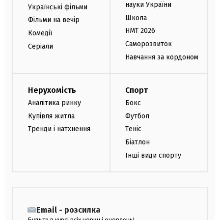
науки України
Українські фільми
Школа
Фільми на вечір
НМТ 2026
Комедії
Саморозвиток
Серіали
Навчання за кордоном
Нерухомість
Спорт
Аналітика ринку
Бокс
Купівля житла
Футбол
Тренди і натхнення
Теніс
Біатлон
Інші види спорту
Email - розсилка
Будьте в курсі всіх новин і оновлень!