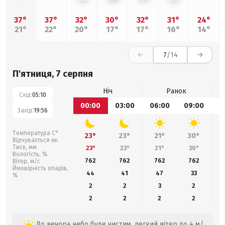
37°
37°
32°
30°
32°
31°
24°
21°
22°
20°
17°
17°
16°
14°
7
/14
П'ятниця, 7 серпня
Ніч
Ранок
Схід:
05:10
00:00
03:00
06:00
09:00
1
Захід:
19:56
Температура С°
23°
23°
21°
30°
Відчувається як
Тиск, мм
23°
23°
21°
30°
Вологість, %
762
762
762
762
Вітер, м/с
Ймовірність опадів,
44
41
47
33
%
2
2
3
2
2
2
2
2
До вечора небо буде чистим, легкий вітер до 4 м/