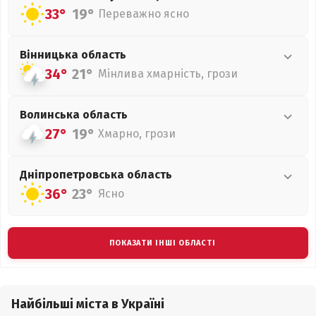
33°
19°
Переважно ясно
Вінницька
область
34°
21°
Мінлива хмарність, грози
Волинська
область
27°
19°
Хмарно, грози
Дніпропетровська
область
36°
23°
Ясно
ПОКАЗАТИ ІНШІ ОБЛАСТІ
Найбільші міста в Україні