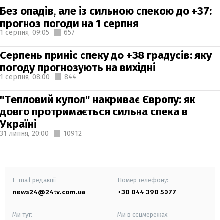
Без опадів, але із сильною спекою до +37:
прогноз погоди на 1 серпня
1 серпня,
09:05
657
Серпень приніс спеку до +38 градусів: яку
погоду прогнозують на вихідні
1 серпня,
08:00
844
"Тепловий купол" накриває Європу: як
довго протримається сильна спека в
Україні
31 липня,
20:00
10912
E-mail редакції
Номер телефону:
news24@24tv.com.ua
+38 044 390 5077
Ми тут:
Ми в соцмережах: