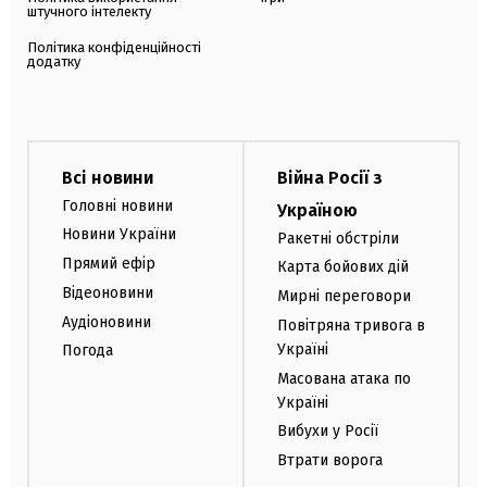
штучного інтелекту
Політика конфіденційності
додатку
Всі новини
Війна Росії з
Головні новини
Україною
Новини України
Ракетні обстріли
Прямий ефір
Карта бойових дій
Відеоновини
Мирні переговори
Аудіоновини
Повітряна тривога в
Україні
Погода
Масована атака по
Україні
Вибухи у Росії
Втрати ворога