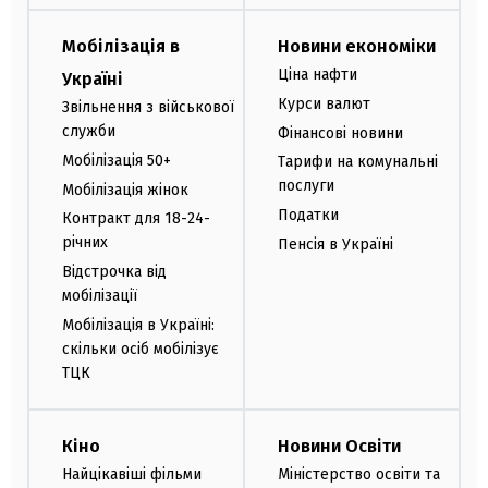
Мобілізація в
Новини економіки
Ціна нафти
Україні
Курси валют
Звільнення з військової
служби
Фінансові новини
Мобілізація 50+
Тарифи на комунальні
послуги
Мобілізація жінок
Податки
Контракт для 18-24-
річних
Пенсія в Україні
Відстрочка від
мобілізації
Мобілізація в Україні:
скільки осіб мобілізує
ТЦК
Кіно
Новини Освіти
Найцікавіші фільми
Міністерство освіти та