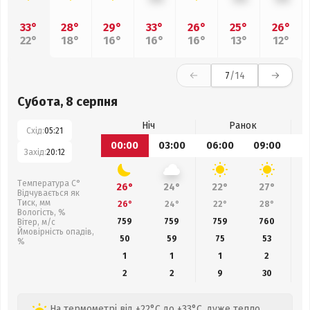
33°
28°
29°
33°
26°
25°
26°
22°
18°
16°
16°
16°
13°
12°
7
/14
Субота, 8 серпня
Ніч
Ранок
Схід:
05:21
00:00
03:00
06:00
09:00
1
Захід:
20:12
Температура С°
26°
24°
22°
27°
Відчувається як
Тиск, мм
26°
24°
22°
28°
Вологість, %
759
759
759
760
Вітер, м/с
Ймовірність опадів,
50
59
75
53
%
1
1
1
2
2
2
9
30
На термометрі від +22°C до +33°C, дуже тепло,