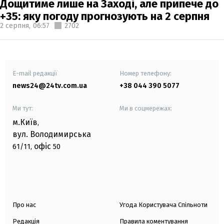
Дощитиме лише на Заході, але припече до
+35: яку погоду прогнозують на 2 серпня
2 серпня,
06:57
2702
E-mail редакції
Номер телефону:
news24@24tv.com.ua
+38 044 390 5077
Ми тут:
Ми в соцмережах:
м.Київ
,
вул. Володимирська
офіс
61/11,
50
Про нас
Угода Користувача Спільноти
Редакція
Правила коментування