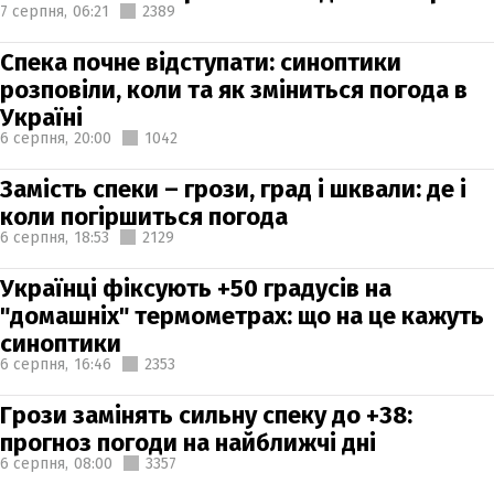
7 серпня,
06:21
2389
Спека почне відступати: синоптики
розповіли, коли та як зміниться погода в
Україні
6 серпня,
20:00
1042
Замість спеки – грози, град і шквали: де і
коли погіршиться погода
6 серпня,
18:53
2129
Українці фіксують +50 градусів на
"домашніх" термометрах: що на це кажуть
синоптики
6 серпня,
16:46
2353
Грози замінять сильну спеку до +38:
прогноз погоди на найближчі дні
6 серпня,
08:00
3357