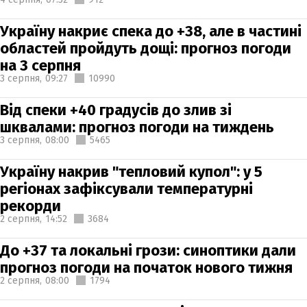
Україну накриє спека до +38, але в частині
областей пройдуть дощі: прогноз погоди
на 3 серпня
3 серпня,
09:27
10990
Від спеки +40 градусів до злив зі
шквалами: прогноз погоди на тиждень
3 серпня,
08:00
5465
Україну накрив "тепловий купол": у 5
регіонах зафіксували температурні
рекорди
2 серпня,
14:52
3684
До +37 та локальні грози: синоптики дали
прогноз погоди на початок нового тижня
2 серпня,
08:00
1794