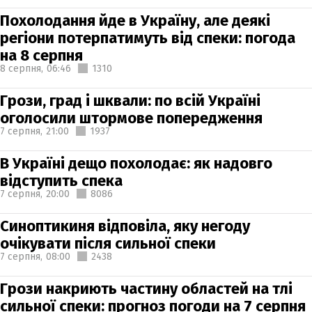
Похолодання йде в Україну, але деякі
регіони потерпатимуть від спеки: погода
на 8 серпня
8 серпня,
06:46
1310
Грози, град і шквали: по всій Україні
оголосили штормове попередження
7 серпня,
21:00
1937
В Україні дещо похолодає: як надовго
відступить спека
7 серпня,
20:00
8086
Синоптикиня відповіла, яку негоду
очікувати після сильної спеки
7 серпня,
08:00
2438
Грози накриють частину областей на тлі
сильної спеки: прогноз погоди на 7 серпня