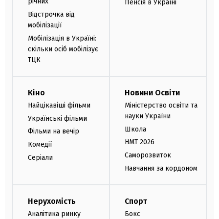
річних
Пенсія в Україні
Відстрочка від
мобілізації
Мобілізація в Україні:
скільки осіб мобілізує
ТЦК
Кіно
Новини Освіти
Найцікавіші фільми
Міністерство освіти та
науки України
Українські фільми
Школа
Фільми на вечір
НМТ 2026
Комедії
Саморозвиток
Серіали
Навчання за кордоном
Нерухомість
Спорт
Аналітика ринку
Бокс