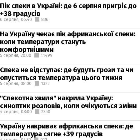
Пік спеки в Україні: де 6 серпня пригріє до
+38 градусів
6 серпня,
06:40
836
На Україну чекає пік африканської спеки:
коли температури стануть
комфортнішими
5 серпня,
20:00
11499
Спека не відступає: де будуть грози та чи
опуститься температура цього тижня
5 серпня,
08:00
1322
"Спекотна хвиля" накрила Україну:
синоптик розповів, коли очікуються зміни
4 серпня,
08:00
2350
Україну накриває африканська спека: де
температура сягне +39 градусів
4 серпня,
07:32
912