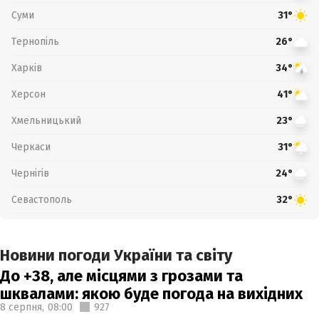
Суми
31°
Тернопіль
26°
Харків
34°
Херсон
41°
Хмельницький
23°
Черкаси
31°
Чернігів
24°
Севастополь
32°
Новини погоди України та світу
До +38, але місцями з грозами та
шквалами: якою буде погода на вихідних
8 серпня,
08:00
927