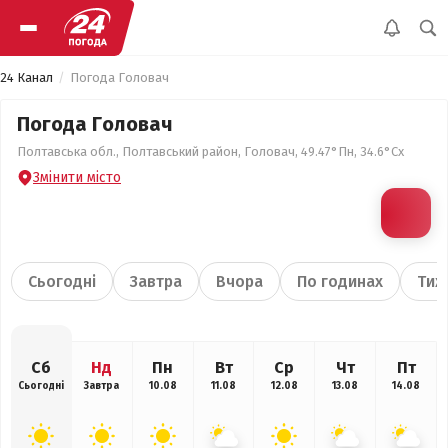
24 Канал
Погода Головач
Погода Головач
Полтавська обл., Полтавський район, Головач, 49.47°Пн, 34.6°Сх
Змінити місто
Сьогодні
Завтра
Вчора
По годинах
Тиж
Сб
Нд
Пн
Вт
Ср
Чт
Пт
Сьогодні
Завтра
10.08
11.08
12.08
13.08
14.08