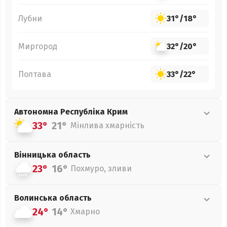
Лубни
31°
/
18°
Миргород
32°
/
20°
Полтава
33°
/
22°
Автономна Республіка Крим
33°
21°
Мінлива хмарність
Вінницька
область
23°
16°
Похмуро, зливи
Волинська
область
24°
14°
Хмарно