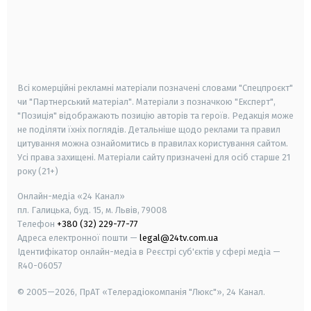
android
apple
smart tv
samsung smart tv
Всі комерційні рекламні матеріали позначені словами "Спецпроєкт"
чи "Партнерський матеріал". Матеріали з позначкою "Експерт",
"Позиція" відображають позицію авторів та героїв. Редакція може
не поділяти їхніх поглядів. Детальніше щодо реклами та правил
цитування можна ознайомитись в правилах користування сайтом.
Усі права захищені.
Матеріали сайту призначені для осіб старше
21
року (21+)
Онлайн-медіа «24 Канал»
пл. Галицька, буд. 15, м. Львів, 79008
Телефон
+380 (32) 229-77-77
Адреса електронної пошти —
legal@24tv.com.ua
Ідентифікатор онлайн-медіа в Реєстрі суб'єктів у сфері медіа —
R40-06057
© 2005—2026,
ПрАТ «Телерадіокомпанія "Люкс"», 24 Канал.