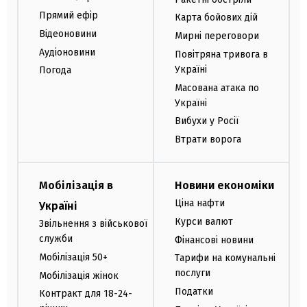
Прямий ефір
Карта бойових дій
Відеоновини
Мирні переговори
Аудіоновини
Повітряна тривога в
Україні
Погода
Масована атака по
Україні
Вибухи у Росії
Втрати ворога
Мобілізація в
Новини економіки
Ціна нафти
Україні
Курси валют
Звільнення з військової
служби
Фінансові новини
Мобілізація 50+
Тарифи на комунальні
послуги
Мобілізація жінок
Податки
Контракт для 18-24-