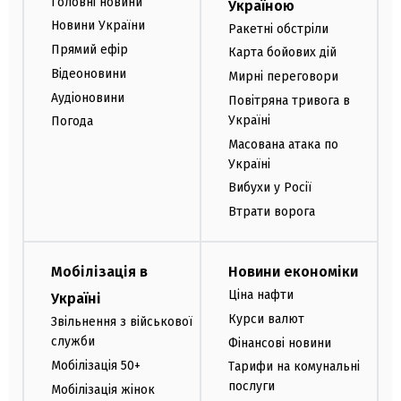
Головні новини
Україною
Новини України
Ракетні обстріли
Прямий ефір
Карта бойових дій
Відеоновини
Мирні переговори
Аудіоновини
Повітряна тривога в
Україні
Погода
Масована атака по
Україні
Вибухи у Росії
Втрати ворога
Мобілізація в
Новини економіки
Ціна нафти
Україні
Курси валют
Звільнення з військової
служби
Фінансові новини
Мобілізація 50+
Тарифи на комунальні
послуги
Мобілізація жінок