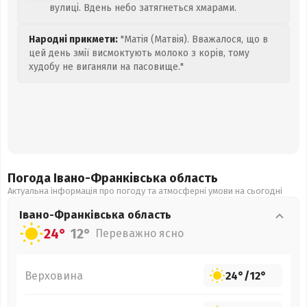
вулиці. Вдень небо затягнеться хмарами.
Народні прикмети:
"Матія (Матвія). Вважалося, що в
цей день змії висмоктують молоко з корів, тому
худобу не виганяли на пасовище."
Погода Івано-Франківська
область
Актуальна інформація про погоду та атмосферні умови на сьогодні
Івано-Франківська
область
24°
12°
Переважно ясно
Верховина
24°
/
12°