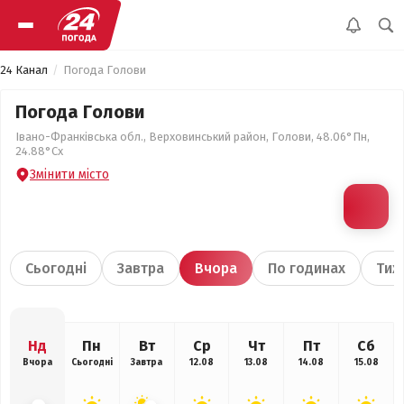
24 Канал
Погода Голови
Погода Голови
Івано-Франківська обл., Верховинський район, Голови, 48.06°Пн,
24.88°Сх
Змінити місто
Сьогодні
Завтра
Вчора
По годинах
Тиж
Нд
Пн
Вт
Ср
Чт
Пт
Сб
Вчора
Сьогодні
Завтра
12.08
13.08
14.08
15.08