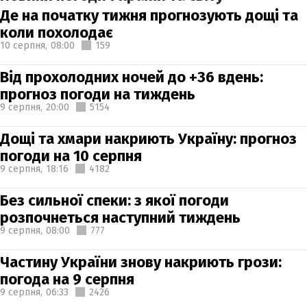
Де на початку тижня прогнозують дощі та
коли похолодає
10 серпня,
08:00
159
Від прохолодних ночей до +36 вдень:
прогноз погоди на тиждень
9 серпня,
20:00
5154
Дощі та хмари накриють Україну: прогноз
погоди на 10 серпня
9 серпня,
18:16
4182
Без сильної спеки: з якої погоди
розпочнеться наступний тиждень
9 серпня,
08:00
777
Частину України знову накриють грози:
погода на 9 серпня
9 серпня,
06:33
2426