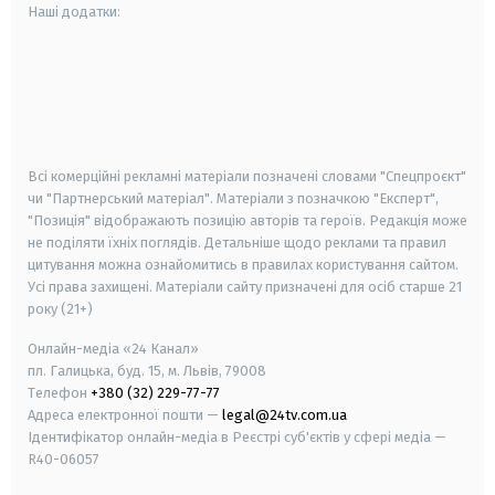
Наші додатки:
android
apple
smart tv
samsung smart tv
Всі комерційні рекламні матеріали позначені словами "Спецпроєкт"
чи "Партнерський матеріал". Матеріали з позначкою "Експерт",
"Позиція" відображають позицію авторів та героїв. Редакція може
не поділяти їхніх поглядів. Детальніше щодо реклами та правил
цитування можна ознайомитись в правилах користування сайтом.
Усі права захищені.
Матеріали сайту призначені для осіб старше
21
року (21+)
Онлайн-медіа «24 Канал»
пл. Галицька, буд. 15, м. Львів, 79008
Телефон
+380 (32) 229-77-77
Адреса електронної пошти —
legal@24tv.com.ua
Ідентифікатор онлайн-медіа в Реєстрі суб'єктів у сфері медіа —
R40-06057