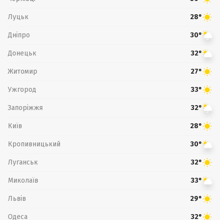
Луцьк
28°
Дніпро
30°
Донецьк
32°
Житомир
27°
Ужгород
33°
Запоріжжя
32°
Київ
28°
Кропивницький
30°
Луганськ
32°
Миколаїв
33°
Львів
29°
Одеса
32°