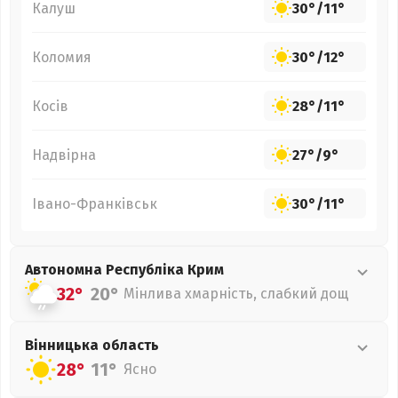
Калуш
30°
/
11°
Коломия
30°
/
12°
Косів
28°
/
11°
Надвірна
27°
/
9°
Івано-Франківськ
30°
/
11°
Автономна Республіка Крим
32°
20°
Мінлива хмарність, слабкий дощ
Вінницька
область
28°
11°
Ясно