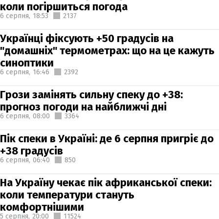
коли погіршиться погода
6 серпня,
18:53
2137
Українці фіксують +50 градусів на
"домашніх" термометрах: що на це кажуть
синоптики
6 серпня,
16:46
2392
Грози замінять сильну спеку до +38:
прогноз погоди на найближчі дні
6 серпня,
08:00
3364
Пік спеки в Україні: де 6 серпня пригріє до
+38 градусів
6 серпня,
06:40
850
На Україну чекає пік африканської спеки:
коли температури стануть
комфортнішими
5 серпня,
20:00
11524