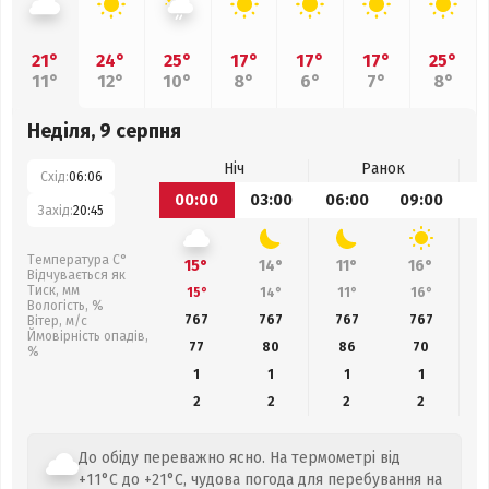
21°
24°
25°
17°
17°
17°
25°
11°
12°
10°
8°
6°
7°
8°
Неділя, 9 серпня
Ніч
Ранок
Схід:
06:06
00:00
03:00
06:00
09:00
1
Захід:
20:45
Температура С°
15°
14°
11°
16°
Відчувається як
Тиск, мм
15°
14°
11°
16°
Вологість, %
767
767
767
767
Вітер, м/с
Ймовірність опадів,
77
80
86
70
%
1
1
1
1
2
2
2
2
До обіду переважно ясно. На термометрі від
+11°C до +21°C, чудова погода для перебування на