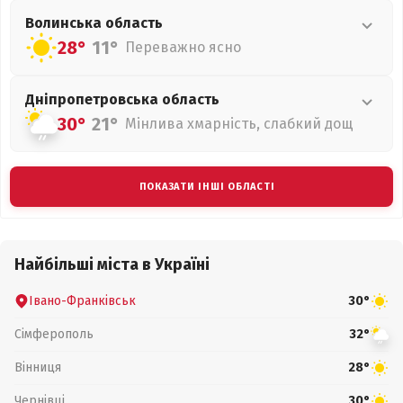
Волинська
область
28°
11°
Переважно ясно
Дніпропетровська
область
30°
21°
Мінлива хмарність, слабкий дощ
ПОКАЗАТИ ІНШІ ОБЛАСТІ
Найбільші міста в Україні
Івано-Франківськ
30°
Сімферополь
32°
Вінниця
28°
Чернівці
30°