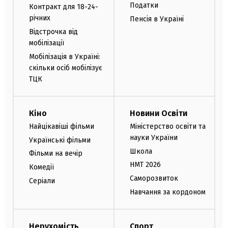
Податки
Контракт для 18-24-
річних
Пенсія в Україні
Відстрочка від
мобілізації
Мобілізація в Україні:
скільки осіб мобілізує
ТЦК
Кіно
Новини Освіти
Найцікавіші фільми
Міністерство освіти та
науки України
Українські фільми
Школа
Фільми на вечір
НМТ 2026
Комедії
Саморозвиток
Серіали
Навчання за кордоном
Нерухомість
Спорт