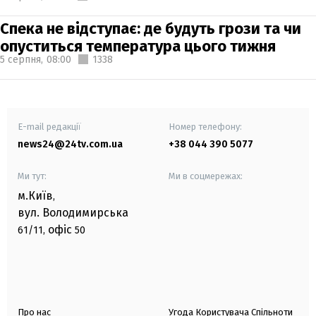
Спека не відступає: де будуть грози та чи
опуститься температура цього тижня
5 серпня,
08:00
1338
E-mail редакції
Номер телефону:
news24@24tv.com.ua
+38 044 390 5077
Ми тут:
Ми в соцмережах:
м.Київ
,
вул. Володимирська
офіс
61/11,
50
Про нас
Угода Користувача Спільноти