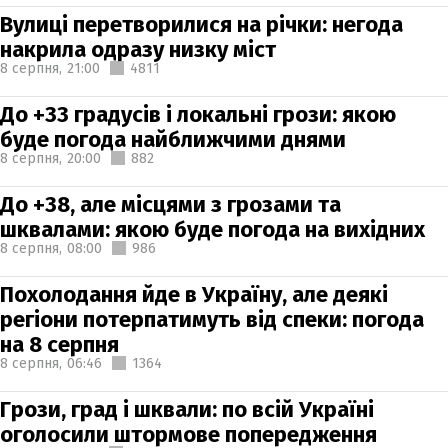
Вулиці перетворилися на річки: негода
накрила одразу низку міст
8 серпня,
21:00
4811
До +33 градусів і локальні грози: якою
буде погода найближчими днями
8 серпня,
20:00
882
До +38, але місцями з грозами та
шквалами: якою буде погода на вихідних
8 серпня,
08:00
986
Похолодання йде в Україну, але деякі
регіони потерпатимуть від спеки: погода
на 8 серпня
8 серпня,
06:46
1364
Грози, град і шквали: по всій Україні
оголосили штормове попередження