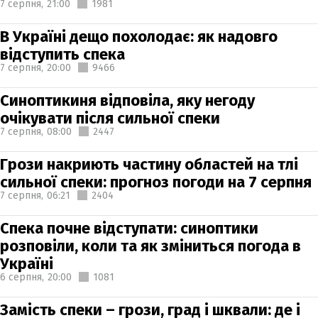
7 серпня,
21:00
1981
В Україні дещо похолодає: як надовго
відступить спека
7 серпня,
20:00
9466
Синоптикиня відповіла, яку негоду
очікувати після сильної спеки
7 серпня,
08:00
2447
Грози накриють частину областей на тлі
сильної спеки: прогноз погоди на 7 серпня
7 серпня,
06:21
2404
Спека почне відступати: синоптики
розповіли, коли та як зміниться погода в
Україні
6 серпня,
20:00
1081
Замість спеки – грози, град і шквали: де і