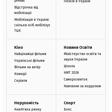
річних
Пенсія в Україні
Відстрочка від
мобілізації
Мобілізація в Україні:
скільки осіб мобілізує
ТЦК
Кіно
Новини Освіти
Найцікавіші фільми
Міністерство освіти та
науки України
Українські фільми
Школа
Фільми на вечір
НМТ 2026
Комедії
Саморозвиток
Серіали
Навчання за кордоном
Нерухомість
Спорт
Аналітика ринку
Бокс