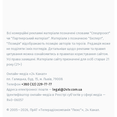
android
apple
smart tv
samsung smart tv
Всі комерційні рекламні матеріали позначені словами "Спецпроєкт"
чи "Партнерський матеріал". Матеріали з позначкою "Експерт",
"Позиція" відображають позицію авторів та героїв. Редакція може
не поділяти їхніх поглядів. Детальніше щодо реклами та правил
цитування можна ознайомитись в правилах користування сайтом.
Усі права захищені.
Матеріали сайту призначені для осіб старше
21
року (21+)
Онлайн-медіа «24 Канал»
пл. Галицька, буд. 15, м. Львів, 79008
Телефон
+380 (32) 229-77-77
Адреса електронної пошти —
legal@24tv.com.ua
Ідентифікатор онлайн-медіа в Реєстрі суб'єктів у сфері медіа —
R40-06057
© 2005—2026,
ПрАТ «Телерадіокомпанія "Люкс"», 24 Канал.