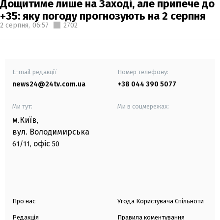
Дощитиме лише на Заході, але припече до
+35: яку погоду прогнозують на 2 серпня
2 серпня,
06:57
2702
E-mail редакції
Номер телефону:
news24@24tv.com.ua
+38 044 390 5077
Ми тут:
Ми в соцмережах:
м.Київ
,
вул. Володимирська
офіс
61/11,
50
Про нас
Угода Користувача Спільноти
Редакція
Правила коментування