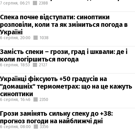
7 серпня,
06:21
2388
Спека почне відступати: синоптики
розповіли, коли та як зміниться погода в
Україні
6 серпня,
20:00
1038
Замість спеки – грози, град і шквали: де і
коли погіршиться погода
6 серпня,
18:53
2127
Українці фіксують +50 градусів на
"домашніх" термометрах: що на це кажуть
синоптики
6 серпня,
16:46
2350
Грози замінять сильну спеку до +38:
прогноз погоди на найближчі дні
6 серпня,
08:00
3356