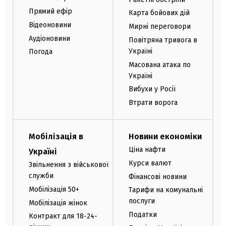
Прямий ефір
Карта бойових дій
Відеоновини
Мирні переговори
Аудіоновини
Повітряна тривога в
Україні
Погода
Масована атака по
Україні
Вибухи у Росії
Втрати ворога
Мобілізація в
Новини економіки
Ціна нафти
Україні
Курси валют
Звільнення з військової
служби
Фінансові новини
Мобілізація 50+
Тарифи на комунальні
послуги
Мобілізація жінок
Податки
Контракт для 18-24-