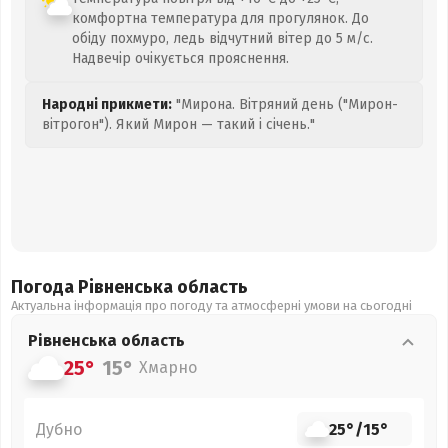
комфортна температура для прогулянок. До
обіду похмуро, ледь відчутний вітер до 5 м/с.
Надвечір очікується прояснення.
Народні прикмети:
"Мирона. Вітряний день ("Мирон-
вітрогон"). Який Мирон — такий і січень."
Погода Рівненська
область
Актуальна інформація про погоду та атмосферні умови на сьогодні
Рівненська
область
25°
15°
Хмарно
Дубно
25°
/
15°