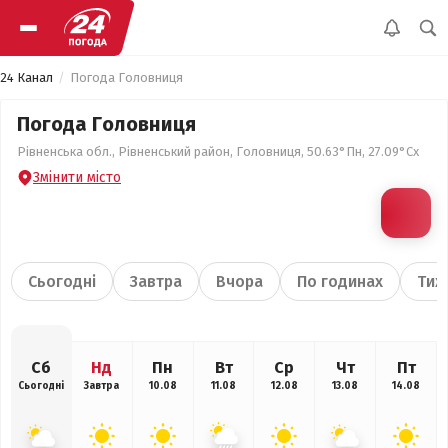
24 Канал
Погода Головниця
Погода Головниця
Рівненська обл., Рівненський район, Головниця, 50.63°Пн, 27.09°Сх
Змінити місто
Сьогодні
Завтра
Вчора
По годинах
Тиж
Сб
Нд
Пн
Вт
Ср
Чт
Пт
Сьогодні
Завтра
10.08
11.08
12.08
13.08
14.08