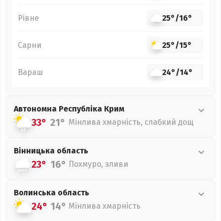
Рівне
25°
/
16°
Сарни
25°
/
15°
Вараш
24°
/
14°
Автономна Республіка Крим
33°
21°
Мінлива хмарність, слабкий дощ
Вінницька
область
23°
16°
Похмуро, зливи
Волинська
область
24°
14°
Мінлива хмарність