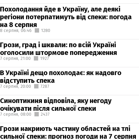
Похолодання йде в Україну, але деякі
регіони потерпатимуть від спеки: погода
на 8 серпня
8 серпня,
06:46
1280
Грози, град і шквали: по всій Україні
оголосили штормове попередження
7 серпня,
21:00
1927
В Україні дещо похолодає: як надовго
відступить спека
7 серпня,
20:00
7287
Синоптикиня відповіла, яку негоду
очікувати після сильної спеки
7 серпня,
08:00
2437
Грози накриють частину областей на тлі
сильної спеки: прогноз погоди на 7 серпня