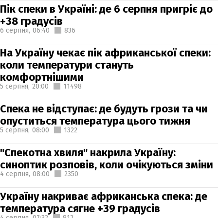
Пік спеки в Україні: де 6 серпня пригріє до
+38 градусів
6 серпня,
06:40
836
На Україну чекає пік африканської спеки:
коли температури стануть
комфортнішими
5 серпня,
20:00
11498
Спека не відступає: де будуть грози та чи
опуститься температура цього тижня
5 серпня,
08:00
1322
"Спекотна хвиля" накрила Україну:
синоптик розповів, коли очікуються зміни
4 серпня,
08:00
2350
Україну накриває африканська спека: де
температура сягне +39 градусів
4 серпня,
07:32
912