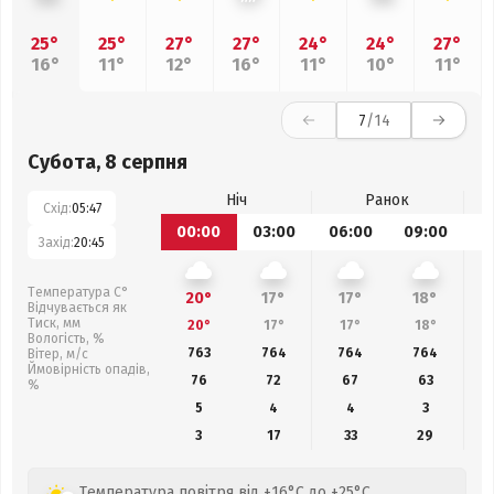
25°
25°
27°
27°
24°
24°
27°
16°
11°
12°
16°
11°
10°
11°
7
/14
Субота, 8 серпня
Ніч
Ранок
Схід:
05:47
00:00
03:00
06:00
09:00
1
Захід:
20:45
Температура С°
20°
17°
17°
18°
Відчувається як
Тиск, мм
20°
17°
17°
18°
Вологість, %
763
764
764
764
Вітер, м/с
Ймовірність опадів,
76
72
67
63
%
5
4
4
3
3
17
33
29
Температура повітря від +16°C до +25°C,