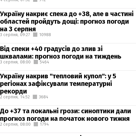
Україну накриє спека до +38, але в частині
областей пройдуть дощі: прогноз погоди
на 3 серпня
3 серпня,
09:27
10988
Від спеки +40 градусів до злив зі
шквалами: прогноз погоди на тиждень
3 серпня,
08:00
5464
Україну накрив "тепловий купол": у 5
регіонах зафіксували температурні
рекорди
2 серпня,
14:52
3684
До +37 та локальні грози: синоптики дали
прогноз погоди на початок нового тижня
2 серпня,
08:00
1794