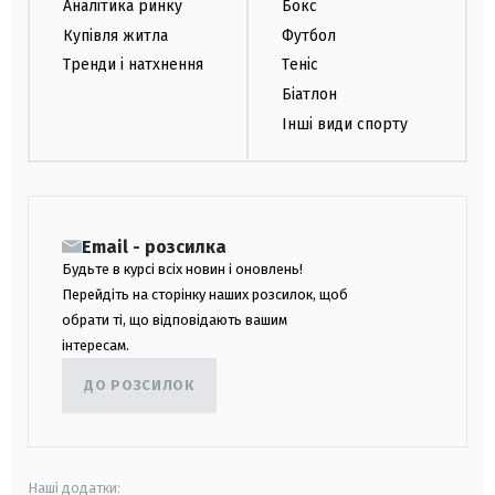
Аналітика ринку
Бокс
Купівля житла
Футбол
Тренди і натхнення
Теніс
Біатлон
Інші види спорту
Email - розсилка
Будьте в курсі всіх новин і оновлень!
Перейдіть на сторінку наших розсилок, щоб
обрати ті, що відповідають вашим
інтересам.
ДО РОЗСИЛОК
Наші додатки: