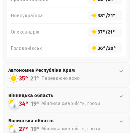
Новоукраїнка
38°
/
21°
Олександрія
37°
/
21°
Голованівськ
36°
/
20°
Автономна Республіка Крим
35°
21°
Переважно ясно
Вінницька
область
34°
19°
Мінлива хмарність, грози
Волинська
область
27°
19°
Мінлива хмарність, грози