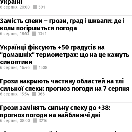
Україні
6 серпня,
20:00
591
Замість спеки – грози, град і шквали: де і
коли погіршиться погода
6 серпня,
18:53
1341
Українці фіксують +50 градусів на
"домашніх" термометрах: що на це кажуть
синоптики
6 серпня,
16:46
1508
Грози накриють частину областей на тлі
сильної спеки: прогноз погоди на 7 серпня
6 серпня,
15:54
366
Грози замінять сильну спеку до +38:
прогноз погоди на найближчі дні
6 серпня,
08:00
3216