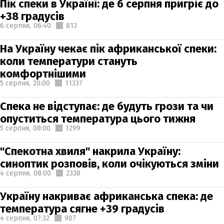
Пік спеки в Україні: де 6 серпня пригріє до
+38 градусів
6 серпня,
06:40
813
На Україну чекає пік африканської спеки:
коли температури стануть
комфортнішими
5 серпня,
20:00
11337
Спека не відступає: де будуть грози та чи
опуститься температура цього тижня
5 серпня,
08:00
1299
"Спекотна хвиля" накрила Україну:
синоптик розповів, коли очікуються зміни
4 серпня,
08:00
2338
Україну накриває африканська спека: де
температура сягне +39 градусів
4 серпня,
07:32
907