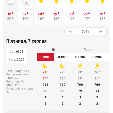
36°
32°
28°
29°
33°
27°
26°
20°
19°
16°
13°
12°
17°
13°
7
/14
П'ятниця, 7 серпня
Ніч
Ранок
Схід:
05:38
00:00
03:00
06:00
09:00
1
Захід:
20:26
Температура С°
24°
22°
21°
26°
Відчувається як
Тиск, мм
24°
22°
21°
26°
Вологість, %
761
760
760
760
Вітер, м/с
Ймовірність опадів,
63
68
79
73
%
1
1
1
2
2
2
2
2