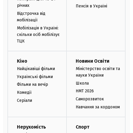
річних
Пенсія в Україні
Відстрочка від
мобілізації
Мобілізація в Україні:
скільки осіб мобілізує
ТЦК
Кіно
Новини Освіти
Найцікавіші фільми
Міністерство освіти та
науки України
Українські фільми
Школа
Фільми на вечір
НМТ 2026
Комедії
Саморозвиток
Серіали
Навчання за кордоном
Нерухомість
Спорт