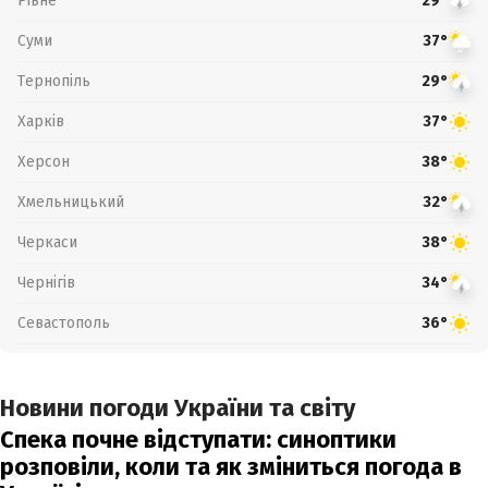
Рівне
29°
Суми
37°
Тернопіль
29°
Харків
37°
Херсон
38°
Хмельницький
32°
Черкаси
38°
Чернігів
34°
Севастополь
36°
Новини погоди України та світу
Спека почне відступати: синоптики
розповіли, коли та як зміниться погода в