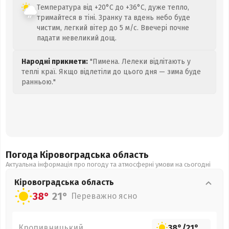
Температура від +20°C до +36°C, дуже тепло,
тримайтеся в тіні. Зранку та вдень небо буде
чистим, легкий вітер до 5 м/с. Ввечері почне
падати невеликий дощ.
Народні прикмети:
"Пимена. Лелеки відлітають у
теплі краї. Якщо відлетіли до цього дня — зима буде
ранньою."
Погода Кіровоградська
область
Актуальна інформація про погоду та атмосферні умови на сьогодні
Кіровоградська
область
38°
21°
Переважно ясно
Кропивницький
38°
/
21°