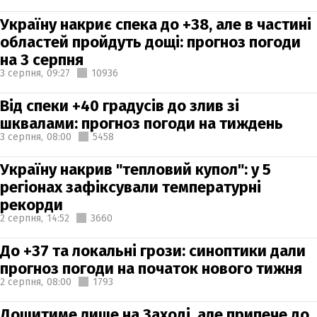
Україну накриє спека до +38, але в частині
областей пройдуть дощі: прогноз погоди
на 3 серпня
3 серпня,
09:27
10936
Від спеки +40 градусів до злив зі
шквалами: прогноз погоди на тиждень
3 серпня,
08:00
5458
Україну накрив "тепловий купол": у 5
регіонах зафіксували температурні
рекорди
2 серпня,
14:52
3660
До +37 та локальні грози: синоптики дали
прогноз погоди на початок нового тижня
2 серпня,
08:00
1793
Дощитиме лише на Заході, але припече до