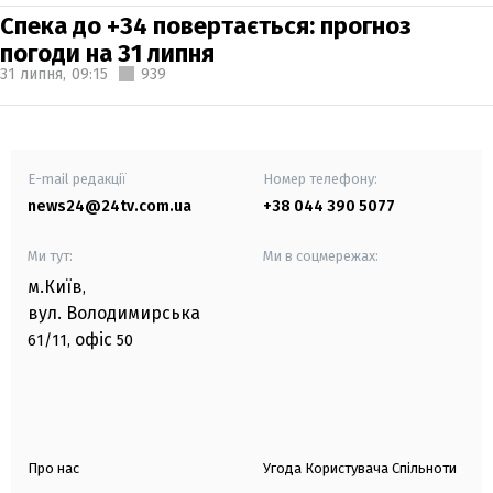
Спека до +34 повертається: прогноз
погоди на 31 липня
31 липня,
09:15
939
E-mail редакції
Номер телефону:
news24@24tv.com.ua
+38 044 390 5077
Ми тут:
Ми в соцмережах:
м.Київ
,
вул. Володимирська
офіс
61/11,
50
Про нас
Угода Користувача Спільноти