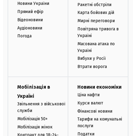
Новини України
Ракетні обстріли
Прямий ефір
Карта бойових дій
Відеоновини
Мирні переговори
Аудіоновини
Повітряна тривога в
Україні
Погода
Масована атака по
Україні
Вибухи у Росії
Втрати ворога
Мобілізація в
Новини економіки
Ціна нафти
Україні
Курси валют
Звільнення з військової
служби
Фінансові новини
Мобілізація 50+
Тарифи на комунальні
послуги
Мобілізація жінок
Податки
Контракт для 18-24-