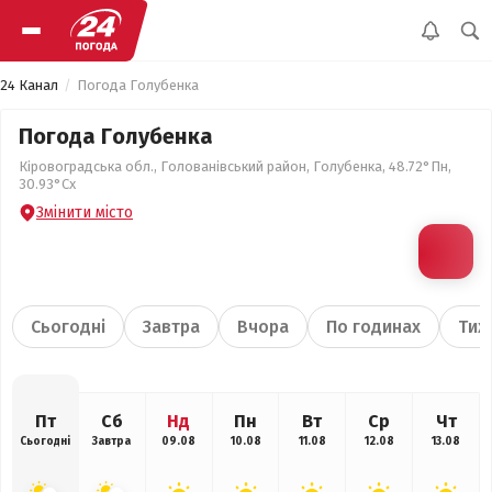
24 Канал
Погода Голубенка
Погода Голубенка
Кіровоградська обл., Голованівський район, Голубенка, 48.72°Пн,
30.93°Сх
Змінити місто
Сьогодні
Завтра
Вчора
По годинах
Тиж
Пт
Сб
Нд
Пн
Вт
Ср
Чт
Сьогодні
Завтра
09.08
10.08
11.08
12.08
13.08