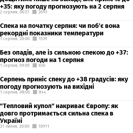
+35: яку погоду прогнозують на 2 серпня
2 серпня,
06:57
2693
Спека на початку серпня: чи поб'є вона
рекордні показники температури
1 серпня,
20:00
1539
Без опадів, але із сильною спекою до +37:
прогноз погоди на 1 серпня
1 серпня,
09:05
656
Серпень приніс спеку до +38 градусів: яку
погоду прогнозують на вихідні
1 серпня,
08:00
844
"Тепловий купол" накриває Європу: як
довго протримається сильна спека в
Україні
31 липня,
20:00
10911