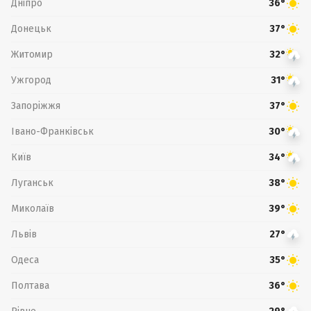
Дніпро
36°
Донецьк
37°
Житомир
32°
Ужгород
31°
Запоріжжя
37°
Івано-Франківськ
30°
Київ
34°
Луганськ
38°
Миколаїв
39°
Львів
27°
Одеса
35°
Полтава
36°