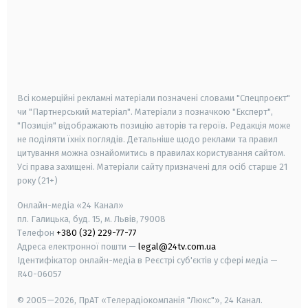
android
apple
smart tv
samsung smart tv
Всі комерційні рекламні матеріали позначені словами "Спецпроєкт"
чи "Партнерський матеріал". Матеріали з позначкою "Експерт",
"Позиція" відображають позицію авторів та героїв. Редакція може
не поділяти їхніх поглядів. Детальніше щодо реклами та правил
цитування можна ознайомитись в правилах користування сайтом.
Усі права захищені.
Матеріали сайту призначені для осіб старше
21
року (21+)
Онлайн-медіа «24 Канал»
пл. Галицька, буд. 15, м. Львів, 79008
Телефон
+380 (32) 229-77-77
Адреса електронної пошти —
legal@24tv.com.ua
Ідентифікатор онлайн-медіа в Реєстрі суб'єктів у сфері медіа —
R40-06057
© 2005—2026,
ПрАТ «Телерадіокомпанія "Люкс"», 24 Канал.