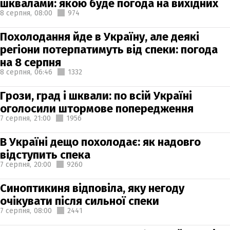
шквалами: якою буде погода на вихідних
8 серпня,
08:00
974
Похолодання йде в Україну, але деякі
регіони потерпатимуть від спеки: погода
на 8 серпня
8 серпня,
06:46
1332
Грози, град і шквали: по всій Україні
оголосили штормове попередження
7 серпня,
21:00
1956
В Україні дещо похолодає: як надовго
відступить спека
7 серпня,
20:00
9260
Синоптикиня відповіла, яку негоду
очікувати після сильної спеки
7 серпня,
08:00
2441