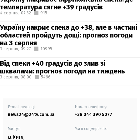
температура сягне +39 градусів
4 серпня,
07:32
915
Україну накриє спека до +38, але в частині
областей пройдуть дощі: прогноз погоди
на 3 серпня
3 серпня,
09:27
10995
Від спеки +40 градусів до злив зі
шквалами: прогноз погоди на тиждень
3 серпня,
08:00
5466
E-mail редакції
Номер телефону:
news24@24tv.com.ua
+38 044 390 5077
Ми тут:
Ми в соцмережах:
м.Київ
,