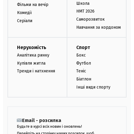
Школа
Фільми на вечір
НМТ 2026
Комедії
Саморозвиток
Серіали
Навчання за кордоном
Нерухомість
Спорт
Аналітика ринку
Бокс
Купівля житла
Футбол
Тренди і натхнення
Теніс
Біатлон
Інші види спорту
Email - розсилка
Будьте в курсі всіх новин і оновлень!
Перейдіть на сторінку наших розсилок, щоб