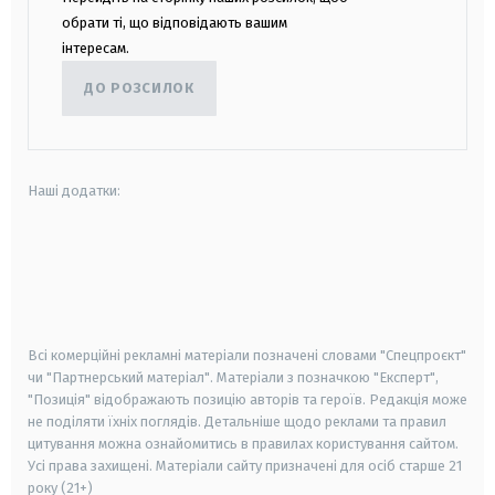
обрати ті, що відповідають вашим
інтересам.
ДО РОЗСИЛОК
Наші додатки:
android
apple
smart tv
samsung smart tv
Всі комерційні рекламні матеріали позначені словами "Спецпроєкт"
чи "Партнерський матеріал". Матеріали з позначкою "Експерт",
"Позиція" відображають позицію авторів та героїв. Редакція може
не поділяти їхніх поглядів. Детальніше щодо реклами та правил
цитування можна ознайомитись в правилах користування сайтом.
Усі права захищені.
Матеріали сайту призначені для осіб старше
21
року (21+)