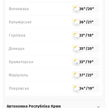
Волноваха
36°
/
20°
Кальміуське
36°
/
21°
Горлівка
33°
/
18°
Донецьк
35°
/
20°
Краматорськ
33°
/
19°
Маріуполь
37°
/
23°
Покровськ
34°
/
19°
Автономна Республіка Крим