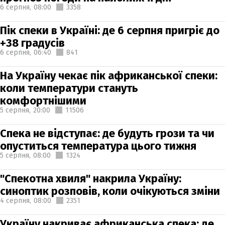
6 серпня,
08:00
3358
Пік спеки в Україні: де 6 серпня пригріє до
+38 градусів
6 серпня,
06:40
841
На Україну чекає пік африканської спеки:
коли температури стануть
комфортнішими
5 серпня,
20:00
11506
Спека не відступає: де будуть грози та чи
опуститься температура цього тижня
5 серпня,
08:00
1324
"Спекотна хвиля" накрила Україну:
синоптик розповів, коли очікуються зміни
4 серпня,
08:00
2351
Україну накриває африканська спека: де