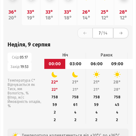
36°
33°
33°
33°
26°
25°
28°
20°
19°
18°
18°
14°
12°
12°
7
/14
Неділя, 9 серпня
Ніч
Ранок
Схід:
05:17
00:00
03:00
06:00
09:00
1
Захід:
19:53
Температура С°
22°
21°
21°
28°
Відчувається як
Тиск, мм
22°
21°
21°
28°
Вологість, %
758
758
758
758
Вітер, м/с
Ймовірність опадів,
59
61
59
45
%
2
4
4
4
2
2
2
2
Температура коливатиметься від +20°C до +36°C,