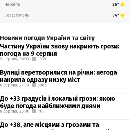
Чернігів
26°
Севастополь
34°
Новини погоди України та світу
Частину України знову накриють грози:
погода на 9 серпня
9 серпня,
06:33
1336
Вулиці перетворилися на річки: негода
накрила одразу низку міст
8 серпня,
21:00
3866
До +33 градусів і локальні грози: якою
буде погода найближчими днями
8 серпня,
20:00
709
До +38, але місцями з грозами та