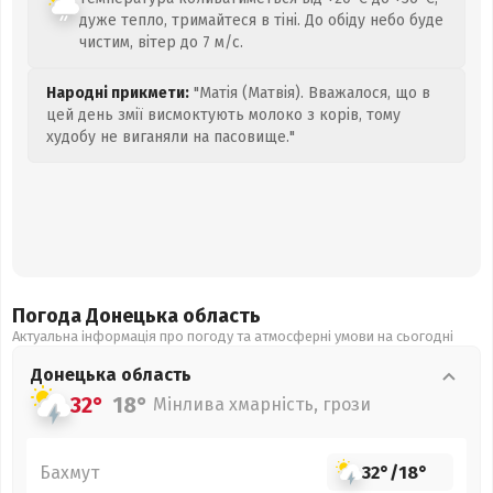
дуже тепло, тримайтеся в тіні. До обіду небо буде
чистим, вітер до 7 м/с.
Народні прикмети:
"Матія (Матвія). Вважалося, що в
цей день змії висмоктують молоко з корів, тому
худобу не виганяли на пасовище."
Погода Донецька
область
Актуальна інформація про погоду та атмосферні умови на сьогодні
Донецька
область
32°
18°
Мінлива хмарність, грози
Бахмут
32°
/
18°