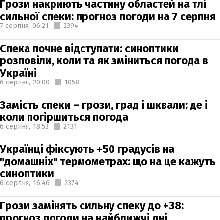
Грози накриють частину областей на тлі
сильної спеки: прогноз погоди на 7 серпня
7 серпня,
06:21
2394
Спека почне відступати: синоптики
розповіли, коли та як зміниться погода в
Україні
6 серпня,
20:00
1058
Замість спеки – грози, град і шквали: де і
коли погіршиться погода
6 серпня,
18:53
2131
Українці фіксують +50 градусів на
"домашніх" термометрах: що на це кажуть
синоптики
6 серпня,
16:46
2374
Грози замінять сильну спеку до +38:
прогноз погоди на найближчі дні