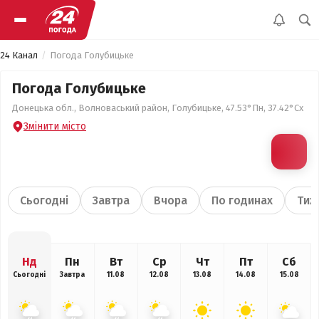
24 Канал
Погода Голубицьке
Погода Голубицьке
Донецька обл., Волноваський район, Голубицьке, 47.53°Пн, 37.42°Сх
Змінити місто
Сьогодні
Завтра
Вчора
По годинах
Тиж
Нд
Пн
Вт
Ср
Чт
Пт
Сб
Сьогодні
Завтра
11.08
12.08
13.08
14.08
15.08