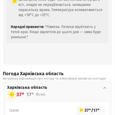
м/с, опадів не передбачається, залишаємо
парасольку вдома. Температура коливатиметься
від +18°C до +35°C.
Народні прикмети:
"Пимена. Лелеки відлітають у
теплі краї. Якщо відлетіли до цього дня — зима буде
ранньою."
Погода Харківська
область
Актуальна інформація про погоду та атмосферні умови на сьогодні
Харківська
область
37°
17°
Ясно
Ізюм
37°
/
17°