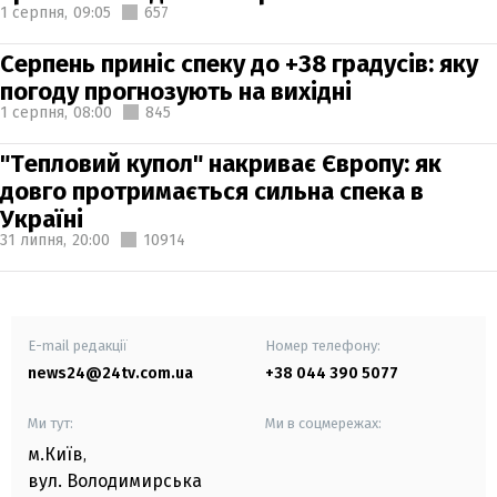
1 серпня,
09:05
657
Серпень приніс спеку до +38 градусів: яку
погоду прогнозують на вихідні
1 серпня,
08:00
845
"Тепловий купол" накриває Європу: як
довго протримається сильна спека в
Україні
31 липня,
20:00
10914
E-mail редакції
Номер телефону:
news24@24tv.com.ua
+38 044 390 5077
Ми тут:
Ми в соцмережах:
м.Київ
,
вул. Володимирська