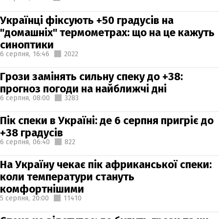
Українці фіксують +50 градусів на
"домашніх" термометрах: що на це кажуть
синоптики
6 серпня,
16:46
2022
Грози замінять сильну спеку до +38:
прогноз погоди на найближчі дні
6 серпня,
08:00
3283
Пік спеки в Україні: де 6 серпня пригріє до
+38 градусів
6 серпня,
06:40
822
На Україну чекає пік африканської спеки:
коли температури стануть
комфортнішими
5 серпня,
20:00
11410