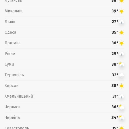
Луганськ
38°
Миколаїв
39°
Львів
27°
Одеса
35°
Полтава
36°
Рівне
29°
Суми
38°
Тернопіль
32°
Херсон
38°
Хмельницький
31°
Черкаси
36°
Чернігів
34°
Севастополь
35°