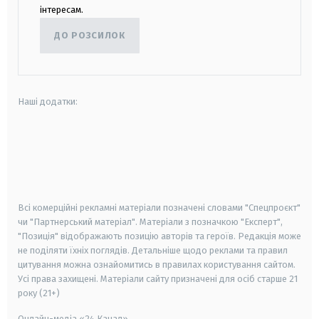
інтересам.
ДО РОЗСИЛОК
Наші додатки:
android
apple
smart tv
samsung smart tv
Всі комерційні рекламні матеріали позначені словами "Спецпроєкт"
чи "Партнерський матеріал". Матеріали з позначкою "Експерт",
"Позиція" відображають позицію авторів та героїв. Редакція може
не поділяти їхніх поглядів. Детальніше щодо реклами та правил
цитування можна ознайомитись в правилах користування сайтом.
Усі права захищені.
Матеріали сайту призначені для осіб старше
21
року (21+)
Онлайн-медіа «24 Канал»