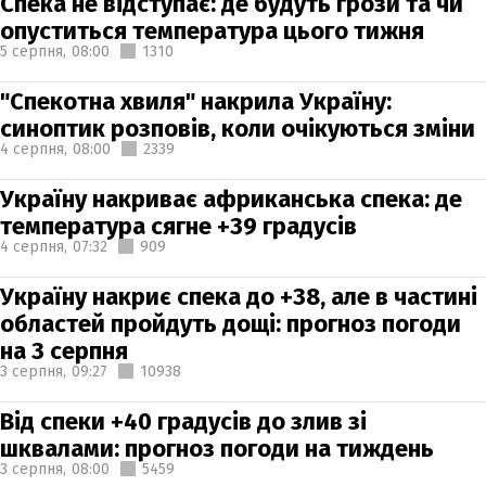
Спека не відступає: де будуть грози та чи
опуститься температура цього тижня
5 серпня,
08:00
1310
"Спекотна хвиля" накрила Україну:
синоптик розповів, коли очікуються зміни
4 серпня,
08:00
2339
Україну накриває африканська спека: де
температура сягне +39 градусів
4 серпня,
07:32
909
Україну накриє спека до +38, але в частині
областей пройдуть дощі: прогноз погоди
на 3 серпня
3 серпня,
09:27
10938
Від спеки +40 градусів до злив зі
шквалами: прогноз погоди на тиждень
3 серпня,
08:00
5459