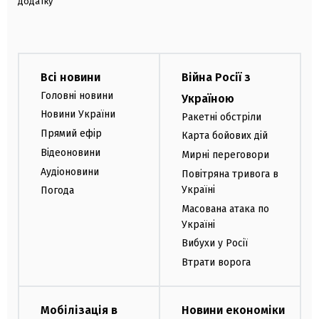
додатку
Всі новини
Війна Росії з
Головні новини
Україною
Новини України
Ракетні обстріли
Прямий ефір
Карта бойових дій
Відеоновини
Мирні переговори
Аудіоновини
Повітряна тривога в
Україні
Погода
Масована атака по
Україні
Вибухи у Росії
Втрати ворога
Мобілізація в
Новини економіки