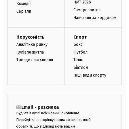
НМТ 2026
Комедії
Саморозвиток
Серіали
Навчання за кордоном
Нерухомість
Спорт
Аналітика ринку
Бокс
Купівля житла
Футбол
Тренди і натхнення
Теніс
Біатлон
Інші види спорту
Email - розсилка
Будьте в курсі всіх новин і оновлень!
Перейдіть на сторінку наших розсилок, щоб
обрати ті, що відповідають вашим