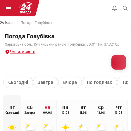
24 Канал
Погода Голубівка
Погода Голубівка
Харківська обл., Куп’янський район, Голубівка, 50.01°Пн, 37.32°Сх
Змінити місто
Сьогодні
Завтра
Вчора
По годинах
Тиж
Пт
Сб
Нд
Пн
Вт
Ср
Чт
Сьогодні
Завтра
09.08
10.08
11.08
12.08
13.08