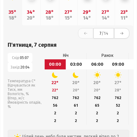
35°
34°
28°
27°
29°
27°
23°
18°
20°
18°
15°
14°
14°
11°
7
/14
П'ятниця, 7 серпня
Ніч
Ранок
Схід:
05:07
00:00
03:00
06:00
09:00
1
Захід:
20:04
Температура С°
22°
20°
20°
27°
Відчувається як
Тиск, мм
22°
20°
20°
28°
Вологість, %
762
762
762
762
Вітер, м/с
Ймовірність опадів,
56
61
65
52
%
2
2
2
2
2
2
2
2
Цілий день небо буде чистим, легкий вітер до 2