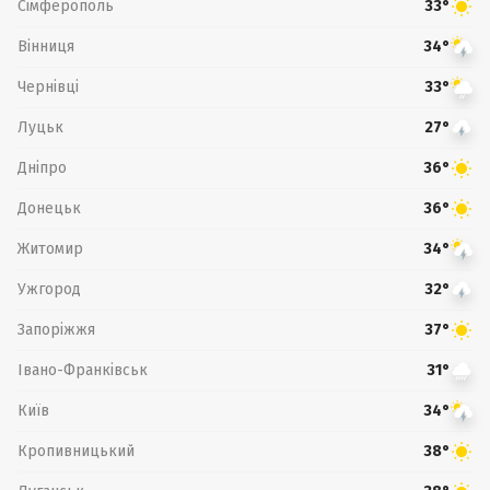
Сімферополь
33°
Вінниця
34°
Чернівці
33°
Луцьк
27°
Дніпро
36°
Донецьк
36°
Житомир
34°
Ужгород
32°
Запоріжжя
37°
Івано-Франківськ
31°
Київ
34°
Кропивницький
38°