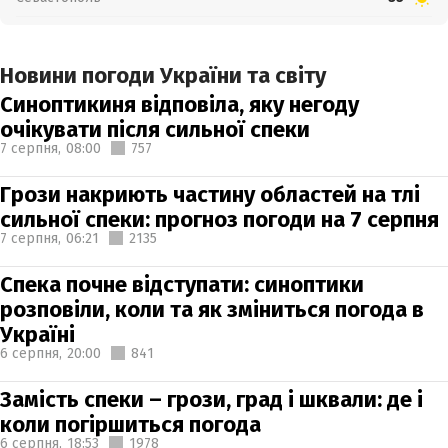
Новини погоди України та світу
Синоптикиня відповіла, яку негоду
очікувати після сильної спеки
7 серпня,
08:00
757
Грози накриють частину областей на тлі
сильної спеки: прогноз погоди на 7 серпня
7 серпня,
06:21
2135
Спека почне відступати: синоптики
розповіли, коли та як зміниться погода в
Україні
6 серпня,
20:00
841
Замість спеки – грози, град і шквали: де і
коли погіршиться погода
6 серпня,
18:53
1978