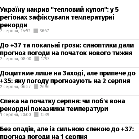
Україну накрив "тепловий купол": у 5
регіонах зафіксували температурні
рекорди
2 серпня,
14:52
3667
До +37 та локальні грози: синоптики дали
прогноз погоди на початок нового тижня
2 серпня,
08:00
1793
Дощитиме лише на Заході, але припече до
+35: яку погоду прогнозують на 2 серпня
2 серпня,
06:57
2696
Спека на початку серпня: чи поб'є вона
рекордні показники температури
1 серпня,
20:00
1539
Без опадів, але із сильною спекою до +37:
прогноз погоди на 1 серпня