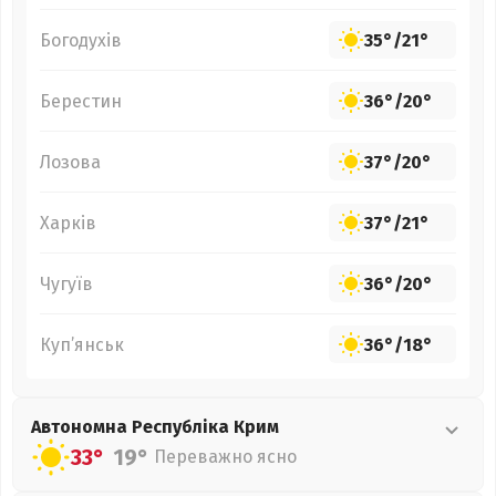
Богодухів
35°
/
21°
Берестин
36°
/
20°
Лозова
37°
/
20°
Харків
37°
/
21°
Чугуїв
36°
/
20°
Куп’янськ
36°
/
18°
Автономна Республіка Крим
33°
19°
Переважно ясно