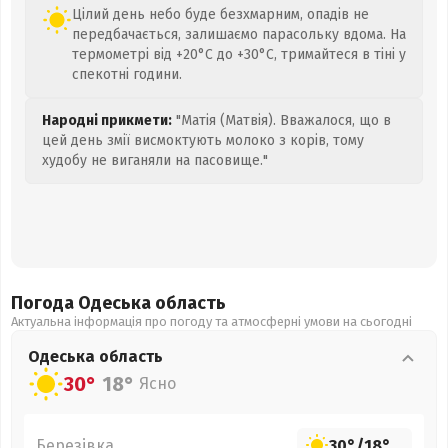
Цілий день небо буде безхмарним, опадів не
передбачається, залишаємо парасольку вдома. На
термометрі від +20°C до +30°C, тримайтеся в тіні у
спекотні години.
Народні прикмети:
"Матія (Матвія). Вважалося, що в
цей день змії висмоктують молоко з корів, тому
худобу не виганяли на пасовище."
Погода Одеська
область
Актуальна інформація про погоду та атмосферні умови на сьогодні
Одеська
область
30°
18°
Ясно
Березівка
30°
/
18°