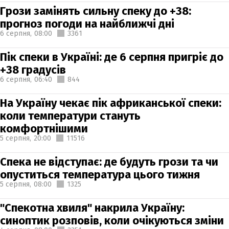
Грози замінять сильну спеку до +38:
прогноз погоди на найближчі дні
6 серпня,
08:00
3361
Пік спеки в Україні: де 6 серпня пригріє до
+38 градусів
6 серпня,
06:40
844
На Україну чекає пік африканської спеки:
коли температури стануть
комфортнішими
5 серпня,
20:00
11516
Спека не відступає: де будуть грози та чи
опуститься температура цього тижня
5 серпня,
08:00
1325
"Спекотна хвиля" накрила Україну:
синоптик розповів, коли очікуються зміни