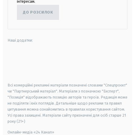
інтересам.
ДО РОЗСИЛОК
Наші додатки:
android
apple
smart tv
samsung smart tv
Всі комерційні рекламні матеріали позначені словами "Спецпроєкт"
чи "Партнерський матеріал". Матеріали з позначкою "Експерт",
"Позиція" відображають позицію авторів та героїв. Редакція може
не поділяти їхніх поглядів. Детальніше щодо реклами та правил
цитування можна ознайомитись в правилах користування сайтом.
Усі права захищені.
Матеріали сайту призначені для осіб старше
21
року (21+)
Онлайн-медіа «24 Канал»