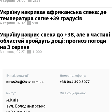
4 серпня,
08:00
2351
Україну накриває африканська спека: де
температура сягне +39 градусів
4 серпня,
07:32
918
Україну накриє спека до +38, але в частині
областей пройдуть дощі: прогноз погоди
на 3 серпня
3 серпня,
09:27
11000
E-mail редакції
Номер телефону:
news24@24tv.com.ua
+38 044 390 5077
Ми тут:
Ми в соцмережах:
м.Київ
,
вул. Володимирська