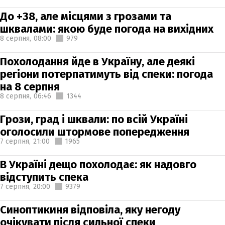
До +38, але місцями з грозами та
шквалами: якою буде погода на вихідних
8 серпня,
08:00
979
Похолодання йде в Україну, але деякі
регіони потерпатимуть від спеки: погода
на 8 серпня
8 серпня,
06:46
1344
Грози, град і шквали: по всій Україні
оголосили штормове попередження
7 серпня,
21:00
1965
В Україні дещо похолодає: як надовго
відступить спека
7 серпня,
20:00
9379
Синоптикиня відповіла, яку негоду
очікувати після сильної спеки