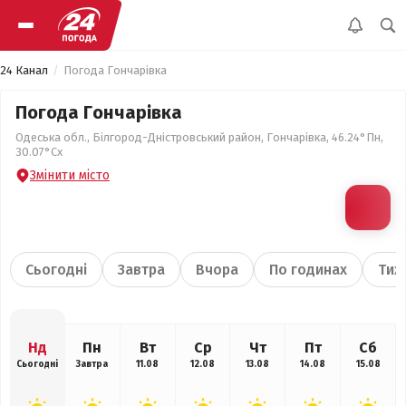
24 Канал
Погода Гончарівка
Погода Гончарівка
Одеська обл., Білгород-Дністровський район, Гончарівка, 46.24°Пн,
30.07°Сх
Змінити місто
Сьогодні
Завтра
Вчора
По годинах
Тиж
Нд
Пн
Вт
Ср
Чт
Пт
Сб
Сьогодні
Завтра
11.08
12.08
13.08
14.08
15.08