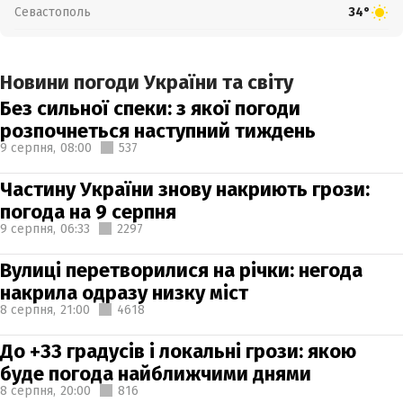
Севастополь
34°
Новини погоди України та світу
Без сильної спеки: з якої погоди
розпочнеться наступний тиждень
9 серпня,
08:00
537
Частину України знову накриють грози:
погода на 9 серпня
9 серпня,
06:33
2297
Вулиці перетворилися на річки: негода
накрила одразу низку міст
8 серпня,
21:00
4618
До +33 градусів і локальні грози: якою
буде погода найближчими днями
8 серпня,
20:00
816