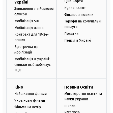
Ціна нафти
Україні
Курси валют
Звільнення з військової
служби
Фінансові новини
Мобілізація 50+
Тарифи на комунальні
послуги
Мобілізація жінок
Податки
Контракт для 18-24-
річних
Пенсія в Україні
Відстрочка від
мобілізації
Мобілізація в Україні:
скільки осіб мобілізує
ТЦК
Кіно
Новини Освіти
Найцікавіші фільми
Міністерство освіти та
науки України
Українські фільми
Школа
Фільми на вечір
НМТ 2026