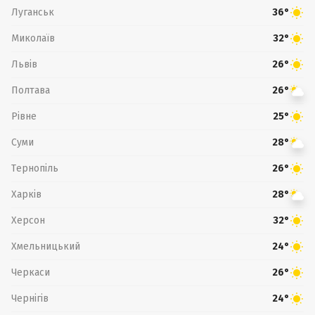
Луганськ
36°
Миколаїв
32°
Львів
26°
Полтава
26°
Рівне
25°
Суми
28°
Тернопіль
26°
Харків
28°
Херсон
32°
Хмельницький
24°
Черкаси
26°
Чернігів
24°