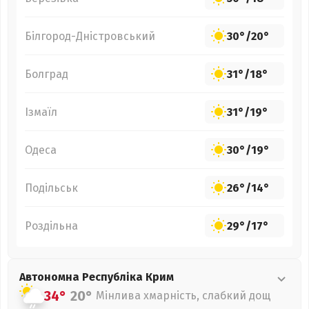
Білгород-Дністровський
30°
/
20°
Болград
31°
/
18°
Ізмаїл
31°
/
19°
Одеса
30°
/
19°
Подільськ
26°
/
14°
Роздільна
29°
/
17°
Автономна Республіка Крим
34°
20°
Мінлива хмарність, слабкий дощ