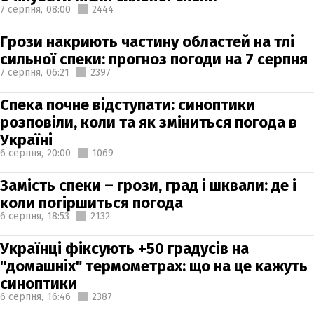
7 серпня,
08:00
2444
Грози накриють частину областей на тлі
сильної спеки: прогноз погоди на 7 серпня
7 серпня,
06:21
2397
Спека почне відступати: синоптики
розповіли, коли та як зміниться погода в
Україні
6 серпня,
20:00
1069
Замість спеки – грози, град і шквали: де і
коли погіршиться погода
6 серпня,
18:53
2132
Українці фіксують +50 градусів на
"домашніх" термометрах: що на це кажуть
синоптики
6 серпня,
16:46
2387