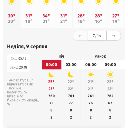
30°
31°
34°
31°
28°
28°
27°
20°
18°
21°
21°
18°
16°
19°
7
/14
Неділя, 9 серпня
Ніч
Ранок
Схід:
05:49
00:00
03:00
06:00
09:00
1
Захід:
20:18
Температура С°
25°
22°
21°
23°
Відчувається як
Тиск, мм
25°
22°
21°
23°
Вологість, %
760
761
761
762
Вітер, м/с
Ймовірність опадів,
75
77
76
67
%
8
8
8
8
2
2
2
2