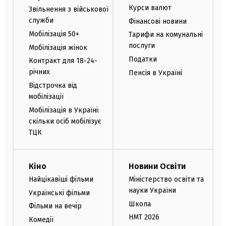
Курси валют
Звільнення з військової
служби
Фінансові новини
Мобілізація 50+
Тарифи на комунальні
послуги
Мобілізація жінок
Податки
Контракт для 18-24-
річних
Пенсія в Україні
Відстрочка від
мобілізації
Мобілізація в Україні:
скільки осіб мобілізує
ТЦК
Кіно
Новини Освіти
Найцікавіші фільми
Міністерство освіти та
науки України
Українські фільми
Школа
Фільми на вечір
НМТ 2026
Комедії