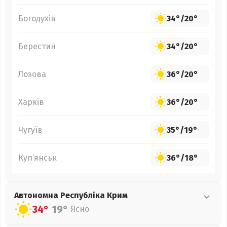
Богодухів
34°
/
20°
Берестин
34°
/
20°
Лозова
36°
/
20°
Харків
36°
/
20°
Чугуїв
35°
/
19°
Куп’янськ
36°
/
18°
Автономна Республіка Крим
34°
19°
Ясно