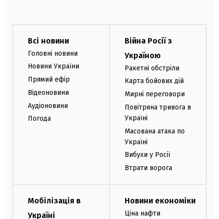
Всі новини
Війна Росії з
Головні новини
Україною
Новини України
Ракетні обстріли
Прямий ефір
Карта бойових дій
Відеоновини
Мирні переговори
Аудіоновини
Повітряна тривога в
Україні
Погода
Масована атака по
Україні
Вибухи у Росії
Втрати ворога
Мобілізація в
Новини економіки
Ціна нафти
Україні