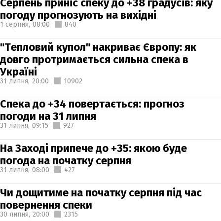
Серпень приніс спеку до +38 градусів: яку
погоду прогнозують на вихідні
1 серпня,
08:00
840
"Тепловий купол" накриває Європу: як
довго протримається сильна спека в
Україні
31 липня,
20:00
10902
Спека до +34 повертається: прогноз
погоди на 31 липня
31 липня,
09:15
927
На Заході припече до +35: якою буде
погода на початку серпня
31 липня,
08:00
427
Чи дощитиме на початку серпня під час
повернення спеки
30 липня,
20:00
2315