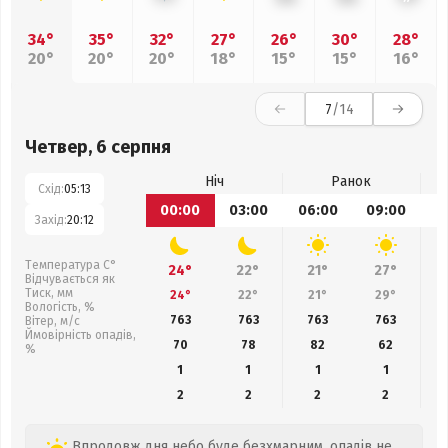
34°
35°
32°
27°
26°
30°
28°
20°
20°
20°
18°
15°
15°
16°
7
/14
Четвер, 6 серпня
Ніч
Ранок
Схід:
05:13
00:00
03:00
06:00
09:00
1
Захід:
20:12
Температура С°
24°
22°
21°
27°
Відчувається як
Тиск, мм
24°
22°
21°
29°
Вологість, %
763
763
763
763
Вітер, м/с
Ймовірність опадів,
70
78
82
62
%
1
1
1
1
2
2
2
2
Впродовж дня небо буде безхмарним, опадів не