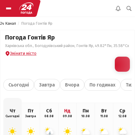
24 Канал
Погода Гонтів Яр
Погода Гонтів Яр
Харківська обл., Богодухівський район, Гонтів Яр, 49.82°Пн, 35.58°Сх
Змінити місто
Сьогодні
Завтра
Вчора
По годинах
Тиж
Чт
Пт
Сб
Нд
Пн
Вт
Ср
Сьогодні
Завтра
08.08
09.08
10.08
11.08
12.08