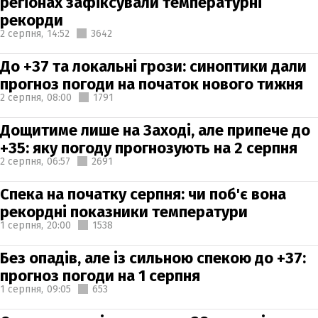
регіонах зафіксували температурні
рекорди
2 серпня,
14:52
3642
До +37 та локальні грози: синоптики дали
прогноз погоди на початок нового тижня
2 серпня,
08:00
1791
Дощитиме лише на Заході, але припече до
+35: яку погоду прогнозують на 2 серпня
2 серпня,
06:57
2691
Спека на початку серпня: чи поб'є вона
рекордні показники температури
1 серпня,
20:00
1538
Без опадів, але із сильною спекою до +37:
прогноз погоди на 1 серпня
1 серпня,
09:05
653