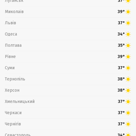
Луганськ
37°
Миколаїв
39°
Львів
37°
Одеса
34°
Полтава
35°
Рівне
39°
Суми
37°
Тернопіль
38°
Херсон
38°
Хмельницький
37°
Черкаси
37°
Чернігів
37°
Севастополь
34°