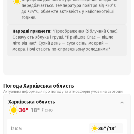
передбачається. Температура повітря від +20°C
до +34°C, обмежте активність у найспекотніші
години.
Народні прикмети:
"Преображення (Яблучний Спас).
Освячують яблука і груші. "Прийшов Спас — пішло
літо від нас". Сухий день — суха осінь, мокрий —
мокра. Ночі стають по-справжньому холодними."
Погода Харківська
область
Актуальна інформація про погоду та атмосферні умови на сьогодні
Харківська
область
36°
18°
Ясно
Ізюм
36°
/
18°