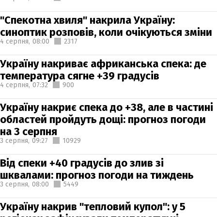
"Спекотна хвиля" накрила Україну:
синоптик розповів, коли очікуються зміни
4 серпня,
08:00
2317
Україну накриває африканська спека: де
температура сягне +39 градусів
4 серпня,
07:32
900
Україну накриє спека до +38, але в частині
областей пройдуть дощі: прогноз погоди
на 3 серпня
3 серпня,
09:27
10929
Від спеки +40 градусів до злив зі
шквалами: прогноз погоди на тиждень
3 серпня,
08:00
5449
Україну накрив "тепловий купол": у 5