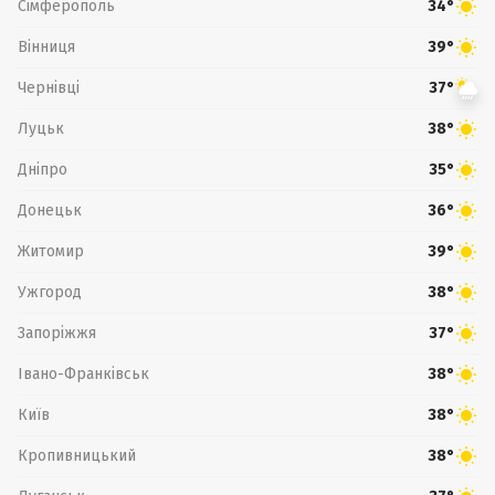
Сімферополь
34°
Вінниця
39°
Чернівці
37°
Луцьк
38°
Дніпро
35°
Донецьк
36°
Житомир
39°
Ужгород
38°
Запоріжжя
37°
Івано-Франківськ
38°
Київ
38°
Кропивницький
38°