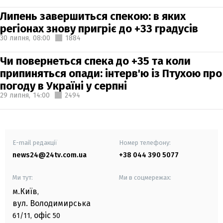
Липень завершиться спекою: в яких
регіонах знову пригріє до +33 градусів
30 липня,
08:00
1884
Чи повернеться спека до +35 та коли
припиняться опади: інтерв'ю із Птухою про
погоду в Україні у серпні
29 липня,
14:00
2494
E-mail редакції
Номер телефону:
news24@24tv.com.ua
+38 044 390 5077
Ми тут:
Ми в соцмережах:
м.Київ
,
вул. Володимирська
офіс
61/11,
50