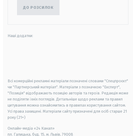
ДО РОЗСИЛОК
Наші додатки:
android
apple
smart tv
samsung smart tv
Всі комерційні рекламні матеріали позначені словами "Спецпроєкт"
чи "Партнерський матеріал". Матеріали з позначкою "Експерт",
"Позиція" відображають позицію авторів та героїв. Редакція може
не поділяти їхніх поглядів. Детальніше щодо реклами та правил
цитування можна ознайомитись в правилах користування сайтом.
Усі права захищені.
Матеріали сайту призначені для осіб старше
21
року (21+)
Онлайн-медіа «24 Канал»
пл. Галицька, буд. 15, м. Львів, 79008