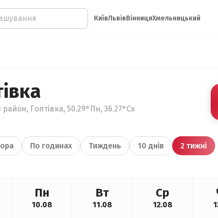
Київ
Львів
Вінниця
Хмельницький
тівка
 район, Гоптівка, 50.29°Пн, 36.27°Сх
ора
По годинах
Тиждень
10 днів
2 тижні
Пн
Вт
Ср
10.08
11.08
12.08
1