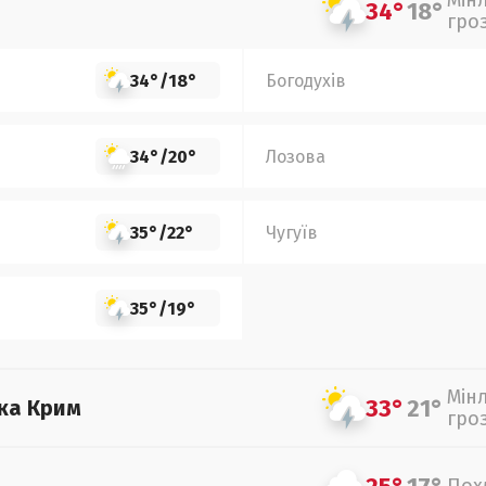
Мін
34°
18°
гро
34°
/
18°
Богодухів
34°
/
20°
Лозова
35°
/
22°
Чугуїв
35°
/
19°
Мін
33°
21°
ка Крим
гро