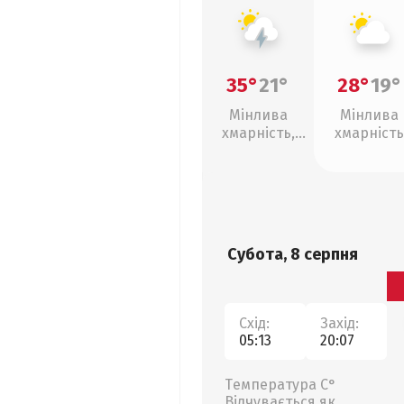
35°
21°
28°
19°
Мінлива
Мінлива
хмарність,
хмарність
грози
Субота, 8 серпня
Схід:
Захід:
05:13
20:07
Температура С°
Відчувається як