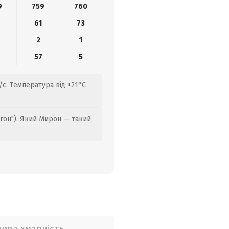
9
759
760
8
61
73
2
1
9
57
5
/с. Температура від +21°C
гон"). Який Мирон — такий