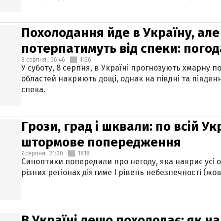
Похолодання йде в Україну, але
потерпатимуть від спеки: погод
8 серпня,
06:46
1126
У суботу, 8 серпня, в Україні прогнозують хмарну п
областей накриють дощі, однак на півдні та півден
спека.
Грози, град і шквали: по всій У
штормове попередження
7 серпня,
21:00
1818
Синоптики попередили про негоду, яка накриє усі об
різних регіонах діятиме І рівень небезпечності (жов
В Україні дещо похолодає: як н