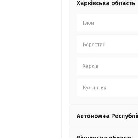
Харківська
область
Ізюм
Берестин
Харків
Куп’янськ
Автономна Республі