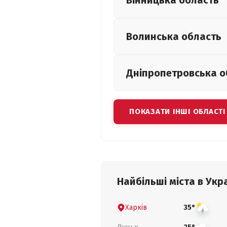
Вінницька
область
Волинська
область
Дніпропетровська
о
ПОКАЗАТИ ІНШІ ОБЛАСТІ
Найбільші міста в Укра
Харків
35°