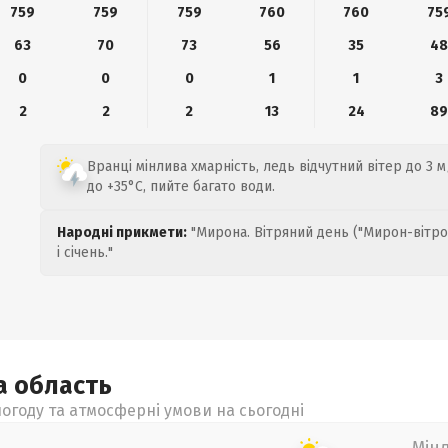
759
759
759
760
760
75
63
70
73
56
35
4
0
0
0
1
1
3
2
2
2
13
24
8
Вранці мінлива хмарність, ледь відчутний вітер до 3 м
до +35°C, пийте багато води.
Народні прикмети:
"Мирона. Вітряний день ("Мирон-вітро
і січень."
ка
область
огоду та атмосферні умови на сьогодні