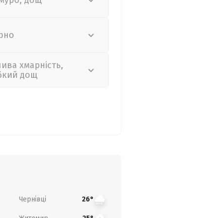
муро, дощ
рно
лива хмарність,
бкий дощ
Чернівці
26°