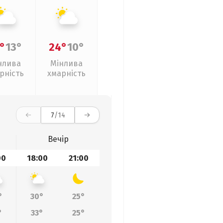
°
13°
24°
10°
нлива
Мінлива
рність
хмарність
7
/14
Вечір
00
18:00
21:00
°
30°
25°
°
33°
25°