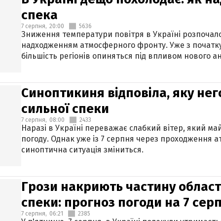
спека
7 серпня,
20:00
5636
Зниження температури повітря в Україні розпочалос
надходженням атмосферного фронту. Уже з початку
більшість регіонів опиняться під впливом нового а
Синоптикиня відповіла, яку нег
сильної спеки
7 серпня,
08:00
2433
Наразі в Україні переважає слабкий вітер, який м
погоду. Однак уже із 7 серпня через проходження 
синоптична ситуація зміниться.
Грози накриють частину областе
спеки: прогноз погоди на 7 сер
7 серпня,
06:21
2385