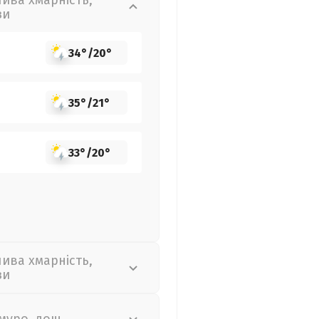
лива хмарність,
зи
34°
/
20°
35°
/
21°
33°
/
20°
лива хмарність,
зи