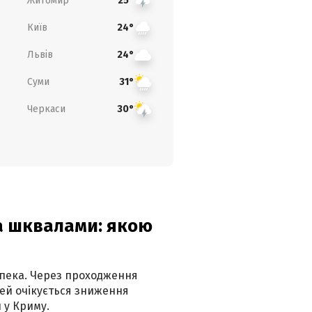
Житомир
25°
Київ
24°
Львів
24°
Суми
31°
Черкаси
30°
та шквалами: якою
спека. Через проходження
ей очікується зниження
 у Криму.