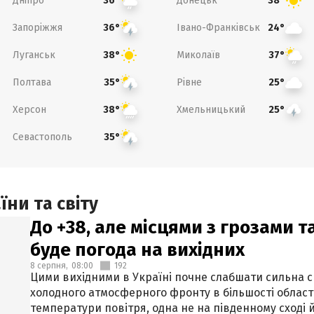
Дніпро
Донецьк
36°
38°
Запоріжжя
Івано-Франківськ
36°
24°
Луганськ
Миколаїв
38°
37°
Полтава
Рівне
35°
25°
Херсон
Хмельницький
38°
25°
Севастополь
35°
ни та світу
До +38, але місцями з грозами 
буде погода на вихідних
8 серпня,
08:00
192
Цими вихідними в Україні почне слабшати сильна 
холодного атмосферного фронту в більшості област
температури повітря, одна не на південному сході й