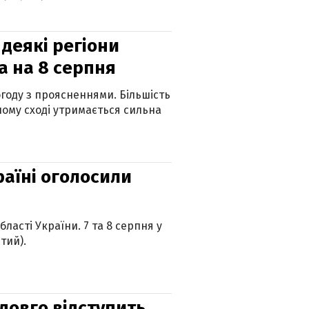
 деякі регіони
а на 8 серпня
огоду з проясненнями. Більшість
ному сході утримається сильна
країні оголосили
ласті України. 7 та 8 серпня у
тий).
адовго відступить