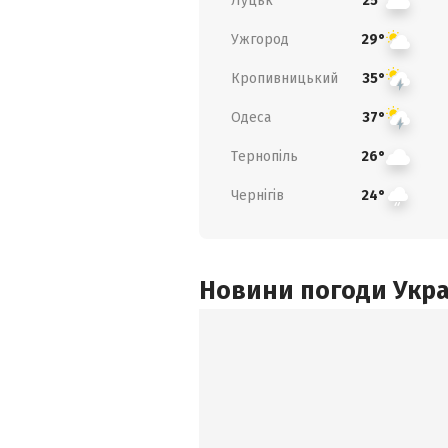
Луцьк
25°
Ужгород
29°
Кропивницький
35°
Одеса
37°
Тернопіль
26°
Чернігів
24°
Новини погоди Украї