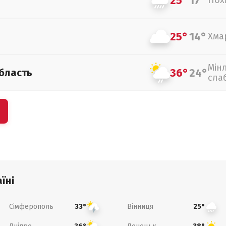
25°
17°
Пох
25°
14°
Хма
Мін
36°
24°
бласть
сла
їні
Сімферополь
Вінниця
33°
25°