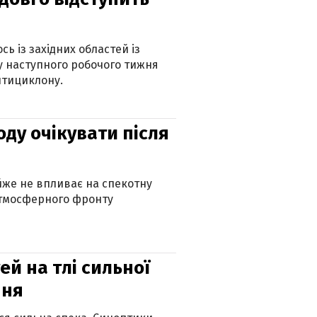
ь із західних областей із
 наступного робочого тижня
нтициклону.
оду очікувати після
айже не впливає на спекотну
атмосферного фронту
й на тлі сильної
пня