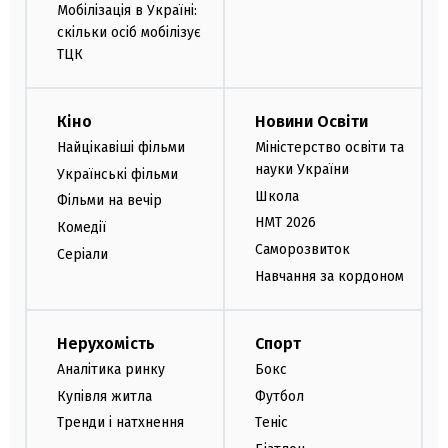
Мобілізація в Україні:
скільки осіб мобілізує
ТЦК
Кіно
Новини Освіти
Найцікавіші фільми
Міністерство освіти та
науки України
Українські фільми
Школа
Фільми на вечір
НМТ 2026
Комедії
Саморозвиток
Серіали
Навчання за кордоном
Нерухомість
Спорт
Аналітика ринку
Бокс
Купівля житла
Футбол
Тренди і натхнення
Теніс