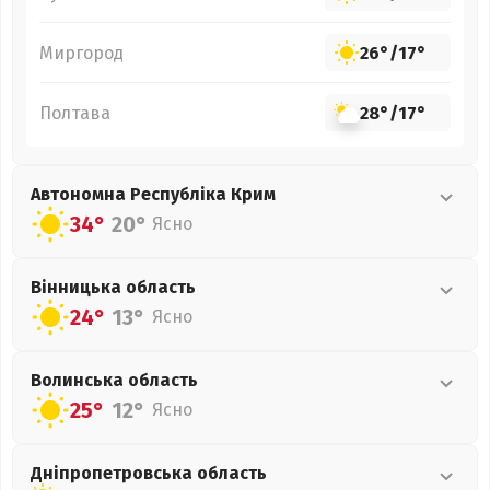
Миргород
26°
/
17°
Полтава
28°
/
17°
Автономна Республіка Крим
34°
20°
Ясно
Вінницька
область
24°
13°
Ясно
Волинська
область
25°
12°
Ясно
Дніпропетровська
область