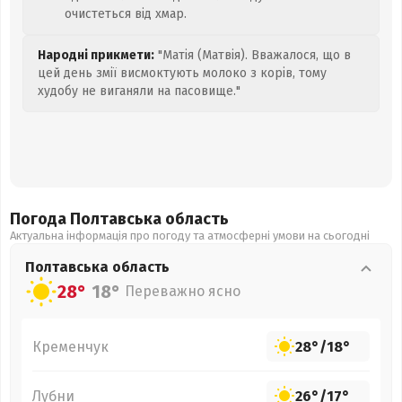
очистеться від хмар.
Народні прикмети:
"Матія (Матвія). Вважалося, що в
цей день змії висмоктують молоко з корів, тому
худобу не виганяли на пасовище."
Погода Полтавська
область
Актуальна інформація про погоду та атмосферні умови на сьогодні
Полтавська
область
28°
18°
Переважно ясно
Кременчук
28°
/
18°
Лубни
26°
/
17°