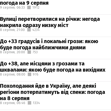
погода на 9 серпня
9 серпня,
06:33
1912
Вулиці перетворилися на річки: негода
накрила одразу низку міст
8 серпня,
21:00
4234
До +33 градусів і локальні грози: якою
буде погода найближчими днями
8 серпня,
20:00
753
До +38, але місцями з грозами та
шквалами: якою буде погода на вихідних
8 серпня,
08:00
976
Похолодання йде в Україну, але деякі
регіони потерпатимуть від спеки: погода
на 8 серпня
8 серпня,
06:46
1334