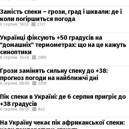
Замість спеки – грози, град і шквали: де і
коли погіршиться погода
6 серпня,
18:53
2131
Українці фіксують +50 градусів на
"домашніх" термометрах: що на це кажуть
синоптики
6 серпня,
16:46
2380
Грози замінять сильну спеку до +38:
прогноз погоди на найближчі дні
6 серпня,
08:00
3358
Пік спеки в Україні: де 6 серпня пригріє до
+38 градусів
6 серпня,
06:40
842
На Україну чекає пік африканської спеки: