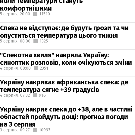
коли температури стануть
комфортнішими
5 серпня,
20:00
11510
Спека не відступає: де будуть грози та чи
опуститься температура цього тижня
5 серпня,
08:00
1325
"Спекотна хвиля" накрила Україну:
синоптик розповів, коли очікуються зміни
4 серпня,
08:00
2351
Україну накриває африканська спека: де
температура сягне +39 градусів
4 серпня,
07:32
916
Україну накриє спека до +38, але в частині
областей пройдуть дощі: прогноз погоди
на 3 серпня
3 серпня,
09:27
10997