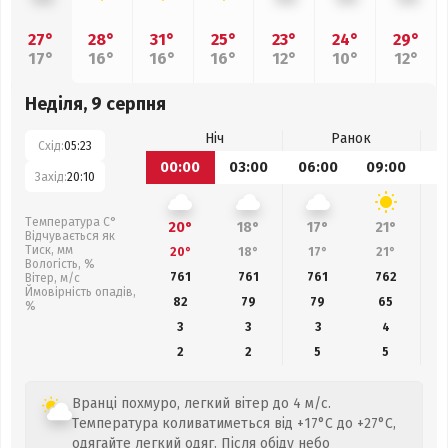
27°
28°
31°
25°
23°
24°
29°
17°
16°
16°
16°
12°
10°
12°
Неділя, 9 серпня
Ніч
Ранок
Схід:
05:23
00:00
03:00
06:00
09:00
1
Захід:
20:10
Температура С°
20°
18°
17°
21°
Відчувається як
Тиск, мм
20°
18°
17°
21°
Вологість, %
761
761
761
762
Вітер, м/с
Ймовірність опадів,
82
79
79
65
%
3
3
3
4
2
2
5
5
Вранці похмуро, легкий вітер до 4 м/с.
Температура коливатиметься від +17°C до +27°C,
одягайте легкий одяг. Після обіду небо