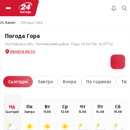
24 Канал
Погода Гора
Погода Гора
Полтавська обл., Полтавський район, Гора, 49.54°Пн, 34.57°Сх
Змінити місто
Сьогодні
Завтра
Вчора
По годинах
Тиж
Нд
Пн
Вт
Ср
Чт
Пт
Сб
Сьогодні
Завтра
11.08
12.08
13.08
14.08
15.08