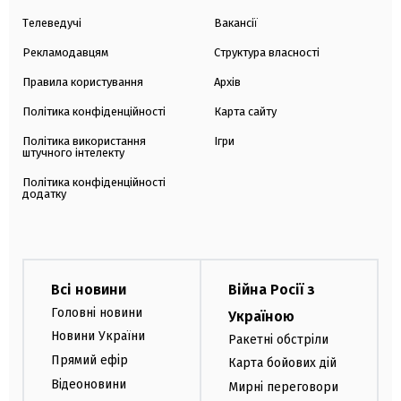
Телеведучі
Вакансії
Рекламодавцям
Структура власності
Правила користування
Архів
Політика конфіденційності
Карта сайту
Політика використання
Ігри
штучного інтелекту
Політика конфіденційності
додатку
Всі новини
Війна Росії з
Головні новини
Україною
Новини України
Ракетні обстріли
Прямий ефір
Карта бойових дій
Відеоновини
Мирні переговори