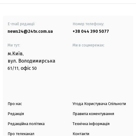
E-mail редакції
Номер телефону:
news24@24tv.com.ua
+38 044 390 5077
Ми тут:
Ми в соцмережах:
м.Київ
,
вул. Володимирська
офіс
61/11,
50
Про нас
Угода Користувача Спільноти
Редакція
Правила коментування
Редакційна політика
Технічна інформація
Про телеканал
Контакти