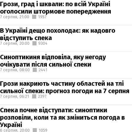
Грози, град і шквали: по всій Україні
оголосили штормове попередження
7 серпня,
21:00
1957
В Україні дещо похолодає: як надовго
відступить спека
7 серпня,
20:00
9304
Синоптикиня відповіла, яку негоду
очікувати після сильної спеки
7 серпня,
08:00
2441
Грози накриють частину областей на тлі
сильної спеки: прогноз погоди на 7 серпня
7 серпня,
06:21
2397
Спека почне відступати: синоптики
розповіли, коли та як зміниться погода в
Україні
6 серпня,
20:00
1059