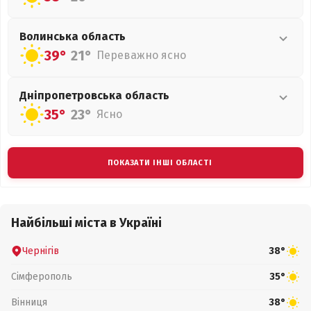
Волинська
область
39°
21°
Переважно ясно
Дніпропетровська
область
35°
23°
Ясно
ПОКАЗАТИ ІНШІ ОБЛАСТІ
Найбільші міста в Україні
Чернігів
38°
Сімферополь
35°
Вінниця
38°