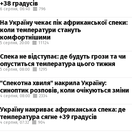
+38 градусів
6 серпня,
06:40
796
На Україну чекає пік африканської спеки:
коли температури стануть
комфортнішими
5 серпня,
20:00
11124
Спека не відступає: де будуть грози та чи
опуститься температура цього тижня
5 серпня,
08:00
1295
"Спекотна хвиля" накрила Україну:
синоптик розповів, коли очікуються зміни
4 серпня,
08:00
2334
Україну накриває африканська спека: де
температура сягне +39 градусів
4 серпня,
07:32
904