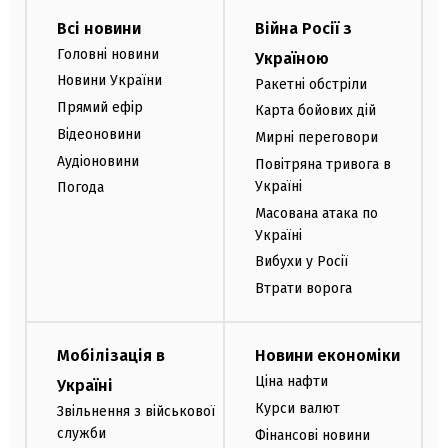
Всі новини
Війна Росії з
Головні новини
Україною
Новини України
Ракетні обстріли
Прямий ефір
Карта бойових дій
Відеоновини
Мирні переговори
Аудіоновини
Повітряна тривога в
Україні
Погода
Масована атака по
Україні
Вибухи у Росії
Втрати ворога
Мобілізація в
Новини економіки
Ціна нафти
Україні
Курси валют
Звільнення з військової
служби
Фінансові новини