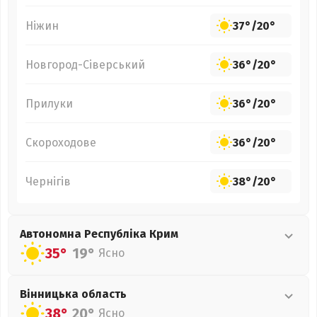
Ніжин
37°
/
20°
Новгород-Сіверський
36°
/
20°
Прилуки
36°
/
20°
Скороходове
36°
/
20°
Чернігів
38°
/
20°
Автономна Республіка Крим
35°
19°
Ясно
Вінницька
область
38°
20°
Ясно