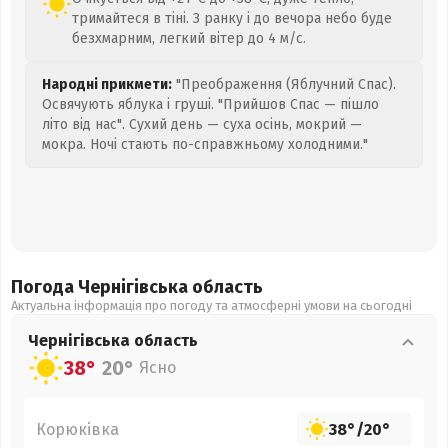
тримайтеся в тіні. З ранку і до вечора небо буде
безхмарним, легкий вітер до 4 м/с.
Народні прикмети:
"Преображення (Яблучний Спас).
Освячують яблука і груші. "Прийшов Спас — пішло
літо від нас". Сухий день — суха осінь, мокрий —
мокра. Ночі стають по-справжньому холодними."
Погода Чернігівська
область
Актуальна інформація про погоду та атмосферні умови на сьогодні
Чернігівська
область
38°
20°
Ясно
Корюківка
38°
/
20°