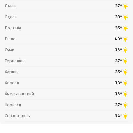
Львів
37°
Одеса
33°
Полтава
35°
Рівне
40°
Суми
36°
Тернопіль
37°
Харків
35°
Херсон
38°
Хмельницький
36°
Черкаси
37°
Севастополь
34°