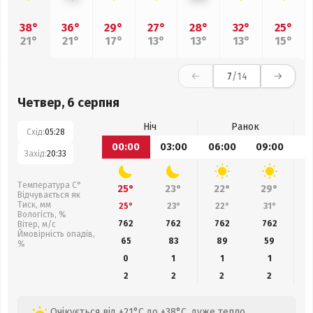
38°
36°
29°
27°
28°
32°
25°
21°
21°
17°
13°
13°
13°
15°
7
/14
Четвер, 6 серпня
Ніч
Ранок
Схід:
05:28
00:00
03:00
06:00
09:00
1
Захід:
20:33
Температура С°
25°
23°
22°
29°
Відчувається як
Тиск, мм
25°
23°
22°
31°
Вологість, %
762
762
762
762
Вітер, м/с
Ймовірність опадів,
65
83
89
59
%
0
1
1
1
2
2
2
2
Очікується від +21°C до +38°C, дуже тепло,