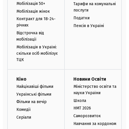
Мобілізація 50+
Тарифи на комунальні
послуги
Мобілізація жінок
Податки
Контракт для 18-24-
річних
Пенсія в Україні
Відстрочка від
мобілізації
Мобілізація в Україні:
скільки осіб мобілізує
ТЦК
Кіно
Новини Освіти
Найцікавіші фільми
Міністерство освіти та
науки України
Українські фільми
Школа
Фільми на вечір
НМТ 2026
Комедії
Саморозвиток
Серіали
Навчання за кордоном