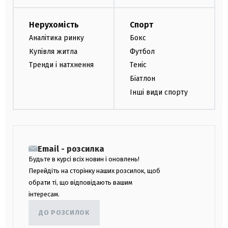
Нерухомість
Спорт
Аналітика ринку
Бокс
Купівля житла
Футбол
Тренди і натхнення
Теніс
Біатлон
Інші види спорту
Email - розсилка
Будьте в курсі всіх новин і оновлень!
Перейдіть на сторінку наших розсилок, щоб
обрати ті, що відповідають вашим
інтересам.
ДО РОЗСИЛОК