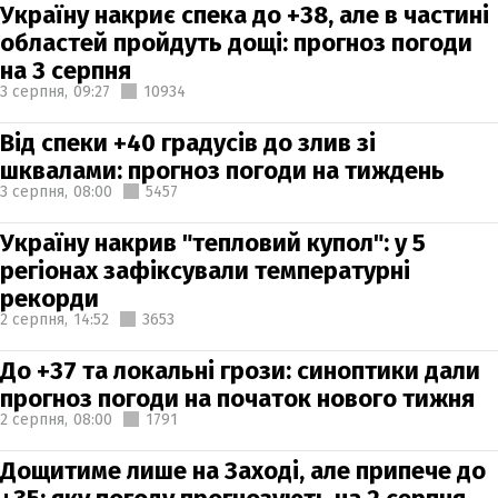
Україну накриє спека до +38, але в частині
областей пройдуть дощі: прогноз погоди
на 3 серпня
3 серпня,
09:27
10934
Від спеки +40 градусів до злив зі
шквалами: прогноз погоди на тиждень
3 серпня,
08:00
5457
Україну накрив "тепловий купол": у 5
регіонах зафіксували температурні
рекорди
2 серпня,
14:52
3653
До +37 та локальні грози: синоптики дали
прогноз погоди на початок нового тижня
2 серпня,
08:00
1791
Дощитиме лише на Заході, але припече до