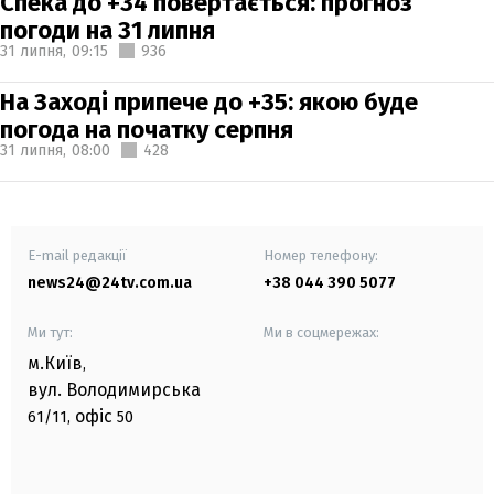
Спека до +34 повертається: прогноз
погоди на 31 липня
31 липня,
09:15
936
На Заході припече до +35: якою буде
погода на початку серпня
31 липня,
08:00
428
E-mail редакції
Номер телефону:
news24@24tv.com.ua
+38 044 390 5077
Ми тут:
Ми в соцмережах:
м.Київ
,
вул. Володимирська
офіс
61/11,
50