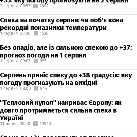
+35: яку погоду прогнозують на 2 серпня
2 серпня,
06:57
2692
Спека на початку серпня: чи поб'є вона
рекордні показники температури
1 серпня,
20:00
1538
Без опадів, але із сильною спекою до +37:
прогноз погоди на 1 серпня
1 серпня,
09:05
655
Серпень приніс спеку до +38 градусів: яку
погоду прогнозують на вихідні
1 серпня,
08:00
844
"Тепловий купол" накриває Європу: як
довго протримається сильна спека в
Україні
31 липня,
20:00
10910