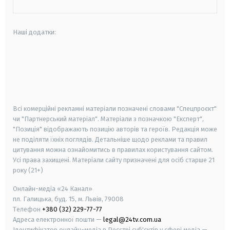
Наші додатки:
android
apple
smart tv
samsung smart tv
Всі комерційні рекламні матеріали позначені словами "Спецпроєкт"
чи "Партнерський матеріал". Матеріали з позначкою "Експерт",
"Позиція" відображають позицію авторів та героїв. Редакція може
не поділяти їхніх поглядів. Детальніше щодо реклами та правил
цитування можна ознайомитись в правилах користування сайтом.
Усі права захищені.
Матеріали сайту призначені для осіб старше
21
року (21+)
Онлайн-медіа «24 Канал»
пл. Галицька, буд. 15, м. Львів, 79008
Телефон
+380 (32) 229-77-77
Адреса електронної пошти —
legal@24tv.com.ua
Ідентифікатор онлайн-медіа в Реєстрі суб'єктів у сфері медіа —