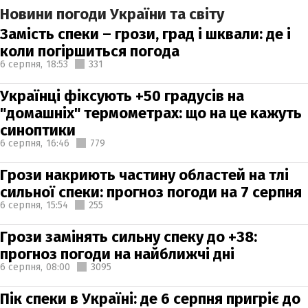
Новини погоди України та світу
Замість спеки – грози, град і шквали: де і
коли погіршиться погода
6 серпня,
18:53
331
Українці фіксують +50 градусів на
"домашніх" термометрах: що на це кажуть
синоптики
6 серпня,
16:46
779
Грози накриють частину областей на тлі
сильної спеки: прогноз погоди на 7 серпня
6 серпня,
15:54
255
Грози замінять сильну спеку до +38:
прогноз погоди на найближчі дні
6 серпня,
08:00
3095
Пік спеки в Україні: де 6 серпня пригріє до