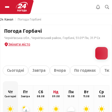
24 Канал
Погода Горбачі
Погода Горбачі
Чернігівська обл., Чернігівський район, Горбачі, 51.01°Пн, 31.1°Сх
Змінити місто
Сьогодні
Завтра
Вчора
По годинах
Тиж
Чт
Пт
Сб
Нд
Пн
Вт
Ср
Сьогодні
Завтра
08.08
09.08
10.08
11.08
12.08