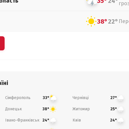
35°
24°
бласть
гро
38°
22°
Пер
їні
Сімферополь
Чернівці
33°
27°
Донецьк
Житомир
38°
25°
Івано-Франківськ
Київ
24°
24°