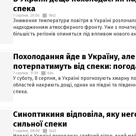
спека
7 серпня,
20:00
1842
Зниження температури повітря в Україні розпочалос
надходженням атмосферного фронту. Уже з початку
більшість регіонів опиняться під впливом нового а
Похолодання йде в Україну, але
потерпатимуть від спеки: погод
7 серпня,
17:39
604
У суботу, 8 серпня, в Україні прогнозують хмарну п
областей накриють дощі, однак на півдні та півден
спека.
Синоптикиня відповіла, яку нег
сильної спеки
7 серпня,
08:00
2423
Наразі в Україні переважає слабкий вітер, який м