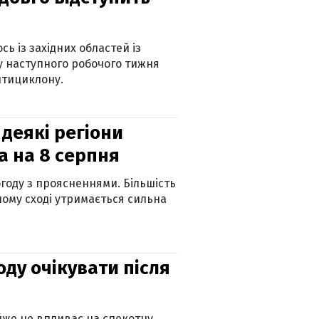
ь із західних областей із
 наступного робочого тижня
нтициклону.
 деякі регіони
а на 8 серпня
огоду з проясненнями. Більшість
ному сході утримається сильна
оду очікувати після
айже не впливає на спекотну