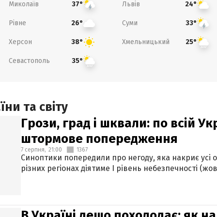
Миколаїв
Львів
37°
24°
Рівне
Суми
26°
33°
Херсон
Хмельницький
38°
25°
Севастополь
35°
ни та світу
Грози, град і шквали: по всій У
штормове попередження
7 серпня,
21:00
1367
Синоптики попередили про негоду, яка накриє усі об
різних регіонах діятиме І рівень небезпечності (жов
В Україні дещо похолодає: як н