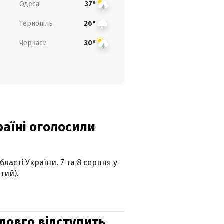
Одеса
37°
Тернопіль
26°
Черкаси
30°
країні оголосили
ласті України. 7 та 8 серпня у
тий).
адовго відступить