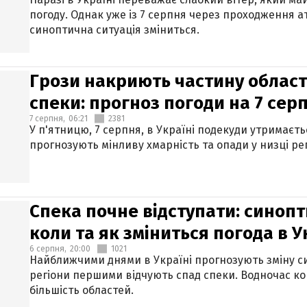
погоду. Однак уже із 7 серпня через проходження 
синоптична ситуація зміниться.
Грози накриють частину областе
спеки: прогноз погоди на 7 сер
7 серпня,
06:21
2381
У п'ятницю, 7 серпня, в Україні подекуди утримаєт
прогнозують мінливу хмарність та опади у низці рег
Спека почне відступати: синопт
коли та як зміниться погода в У
6 серпня,
20:00
1021
Найближчими днями в Україні прогнозують зміну син
регіони першими відчують спад спеки. Водночас к
більшість областей.