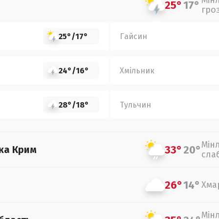
Мін
25°
17°
гро
25°
/
17°
Гайсин
24°
/
16°
Хмільник
28°
/
18°
Тульчин
Мін
33°
20°
ка Крим
сла
26°
14°
Хма
Мін