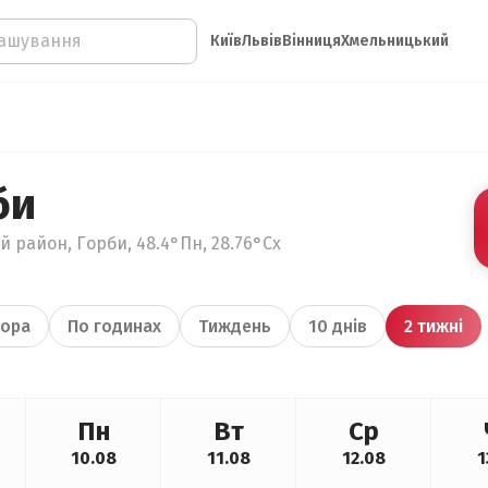
Київ
Львів
Вінниця
Хмельницький
би
й район, Горби, 48.4°Пн, 28.76°Сх
ора
По годинах
Тиждень
10 днів
2 тижні
Пн
Вт
Ср
10.08
11.08
12.08
1