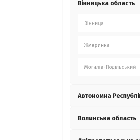
Вінницька
область
Вінниця
Жмеринка
Могилів-Подільський
Автономна Республі
Волинська
область