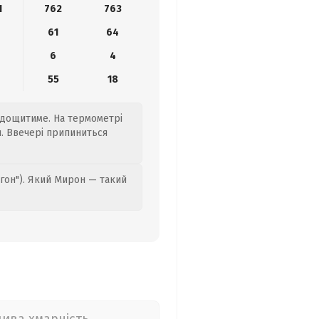
1
762
763
61
64
6
4
9
55
18
ду дощитиме. На термометрі
ни. Ввечері припиниться
гон"). Який Мирон — такий