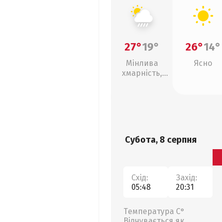
27°
19°
26°
14°
Мінлива
Ясно
хмарність,
зливи
Субота, 8 серпня
Схід:
Захід:
05:48
20:31
Температура С°
Відчувається як