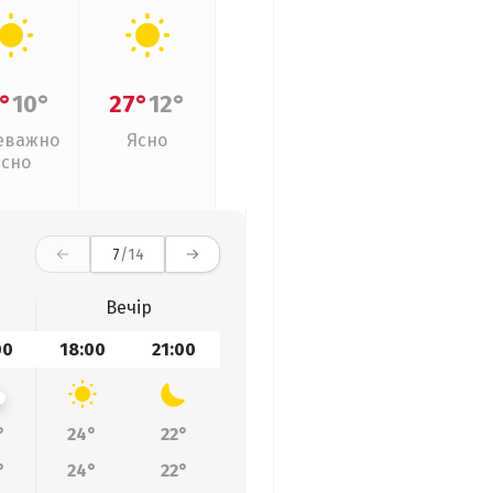
°
10°
27°
12°
еважно
Ясно
ясно
7
/14
Вечір
00
18:00
21:00
°
24°
22°
°
24°
22°