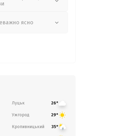
зи
еважно ясно
Луцьк
26°
Ужгород
29°
Кропивницький
35°