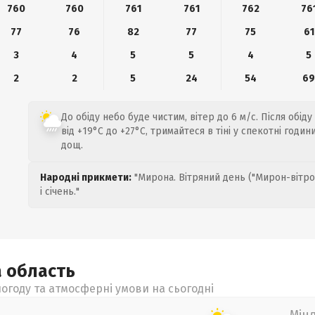
760
760
761
761
762
76
77
76
82
77
75
61
3
4
5
5
4
5
2
2
5
24
54
6
До обіду небо буде чистим, вітер до 6 м/с. Після обі
від +19°C до +27°C, тримайтеся в тіні у спекотні годи
дощ.
Народні прикмети:
"Мирона. Вітряний день ("Мирон-вітро
і січень."
а
область
огоду та атмосферні умови на сьогодні