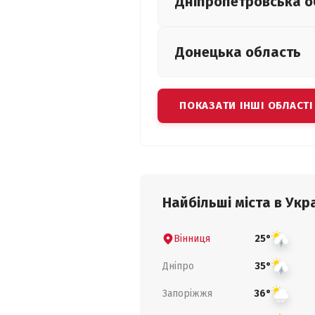
Дніпропетровська
о
Донецька
область
ПОКАЗАТИ ІНШІ ОБЛАСТІ
Найбільші міста в Укра
Вінниця
25°
Дніпро
35°
Запоріжжя
36°