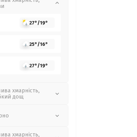
лива хмарність,
зи
27°
/
19°
25°
/
16°
27°
/
19°
лива хмарність,
бкий дощ
рно
лива хмарність,