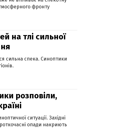
атмосферного фронту
й на тлі сильної
пня
ься сильна спека. Синоптики
іонів.
ики розповіли,
країні
оптичної ситуації. Західні
ороткочасні опади накриють