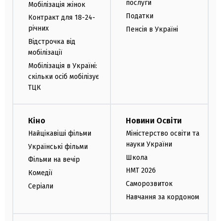
послуги
Мобілізація жінок
Податки
Контракт для 18-24-
річних
Пенсія в Україні
Відстрочка від
мобілізації
Мобілізація в Україні:
скільки осіб мобілізує
ТЦК
Кіно
Новини Освіти
Найцікавіші фільми
Міністерство освіти та
науки України
Українські фільми
Школа
Фільми на вечір
НМТ 2026
Комедії
Саморозвиток
Серіали
Навчання за кордоном