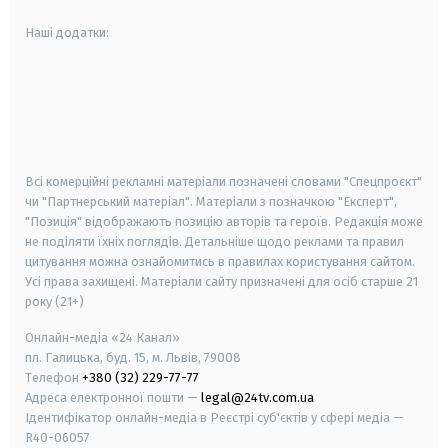
Наші додатки:
android
apple
smart tv
samsung smart tv
Всі комерційні рекламні матеріали позначені словами "Спецпроєкт"
чи "Партнерський матеріал". Матеріали з позначкою "Експерт",
"Позиція" відображають позицію авторів та героїв. Редакція може
не поділяти їхніх поглядів. Детальніше щодо реклами та правил
цитування можна ознайомитись в правилах користування сайтом.
Усі права захищені.
Матеріали сайту призначені для осіб старше
21
року (21+)
Онлайн-медіа «24 Канал»
пл. Галицька, буд. 15, м. Львів, 79008
Телефон
+380 (32) 229-77-77
Адреса електронної пошти —
legal@24tv.com.ua
Ідентифікатор онлайн-медіа в Реєстрі суб'єктів у сфері медіа —
R40-06057