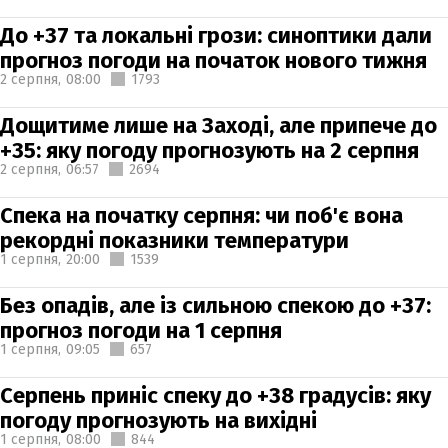
До +37 та локальні грози: синоптики дали
прогноз погоди на початок нового тижня
2 серпня,
08:00
1793
Дощитиме лише на Заході, але припече до
+35: яку погоду прогнозують на 2 серпня
2 серпня,
06:57
2694
Спека на початку серпня: чи поб'є вона
рекордні показники температури
1 серпня,
20:00
1539
Без опадів, але із сильною спекою до +37:
прогноз погоди на 1 серпня
1 серпня,
09:05
657
Серпень приніс спеку до +38 градусів: яку
погоду прогнозують на вихідні
1 серпня,
08:00
844