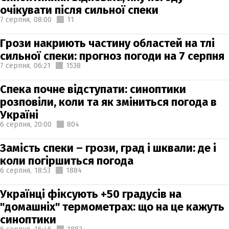
очікувати після сильної спеки
7 серпня,
08:00
11
Грози накриють частину областей на тлі
сильної спеки: прогноз погоди на 7 серпня
7 серпня,
06:21
1538
Спека почне відступати: синоптики
розповіли, коли та як зміниться погода в
Україні
6 серпня,
20:00
804
Замість спеки – грози, град і шквали: де і
коли погіршиться погода
6 серпня,
18:53
1884
Українці фіксують +50 градусів на
"домашніх" термометрах: що на це кажуть
синоптики