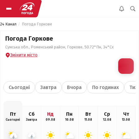
24 Канал
Погода Горкове
Погода Горкове
Сумська обл., Роменський район, Горкове, 50.72°Пн, 34°Сх
Змінити місто
Сьогодні
Завтра
Вчора
По годинах
Тиж
Пт
Сб
Нд
Пн
Вт
Ср
Чт
Сьогодні
Завтра
09.08
10.08
11.08
12.08
13.08