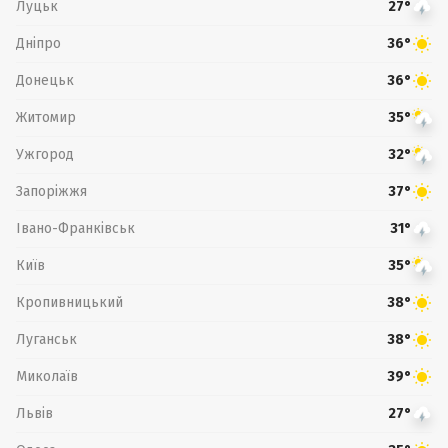
Луцьк
27°
Дніпро
36°
Донецьк
36°
Житомир
35°
Ужгород
32°
Запоріжжя
37°
Івано-Франківськ
31°
Київ
35°
Кропивницький
38°
Луганськ
38°
Миколаїв
39°
Львів
27°