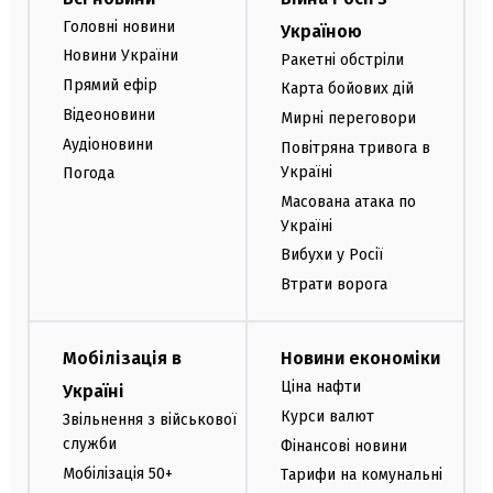
Головні новини
Україною
Новини України
Ракетні обстріли
Прямий ефір
Карта бойових дій
Відеоновини
Мирні переговори
Аудіоновини
Повітряна тривога в
Україні
Погода
Масована атака по
Україні
Вибухи у Росії
Втрати ворога
Мобілізація в
Новини економіки
Ціна нафти
Україні
Курси валют
Звільнення з військової
служби
Фінансові новини
Мобілізація 50+
Тарифи на комунальні