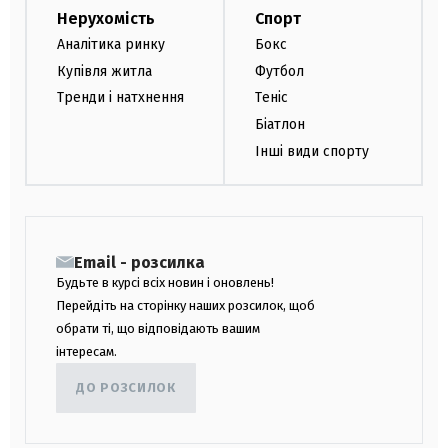
Нерухомість
Спорт
Аналітика ринку
Бокс
Купівля житла
Футбол
Тренди і натхнення
Теніс
Біатлон
Інші види спорту
Email - розсилка
Будьте в курсі всіх новин і оновлень!
Перейдіть на сторінку наших розсилок, щоб
обрати ті, що відповідають вашим
інтересам.
ДО РОЗСИЛОК