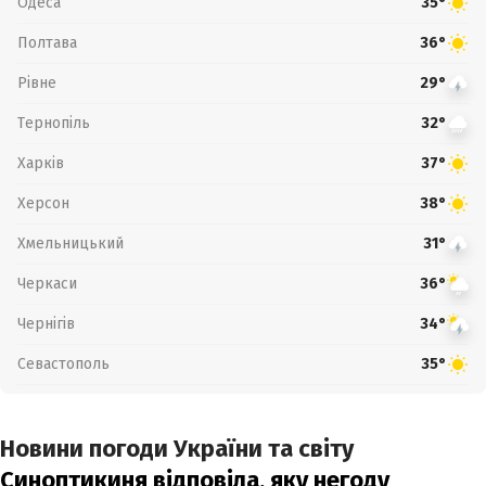
Одеса
35°
Полтава
36°
Рівне
29°
Тернопіль
32°
Харків
37°
Херсон
38°
Хмельницький
31°
Черкаси
36°
Чернігів
34°
Севастополь
35°
Новини погоди України та світу
Синоптикиня відповіла, яку негоду