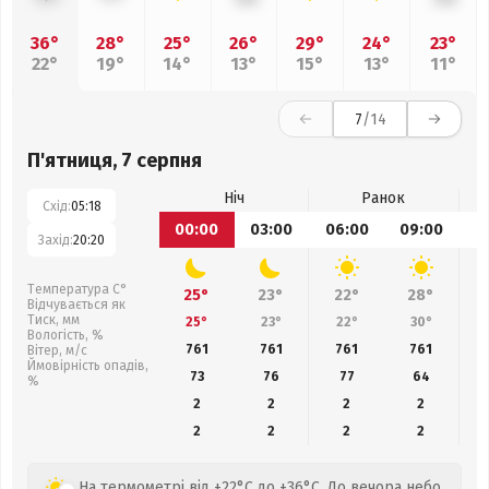
36°
28°
25°
26°
29°
24°
23°
22°
19°
14°
13°
15°
13°
11°
7
/14
П'ятниця, 7 серпня
Ніч
Ранок
Схід:
05:18
00:00
03:00
06:00
09:00
1
Захід:
20:20
Температура С°
25°
23°
22°
28°
Відчувається як
Тиск, мм
25°
23°
22°
30°
Вологість, %
761
761
761
761
Вітер, м/с
Ймовірність опадів,
73
76
77
64
%
2
2
2
2
2
2
2
2
На термометрі від +22°C до +36°C. До вечора небо