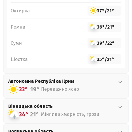
Охтирка
37°
/
21°
Ромни
36°
/
21°
Суми
39°
/
22°
Шостка
35°
/
21°
Автономна Республіка Крим
33°
19°
Переважно ясно
Вінницька
область
34°
21°
Мінлива хмарність, грози
Волинська
область