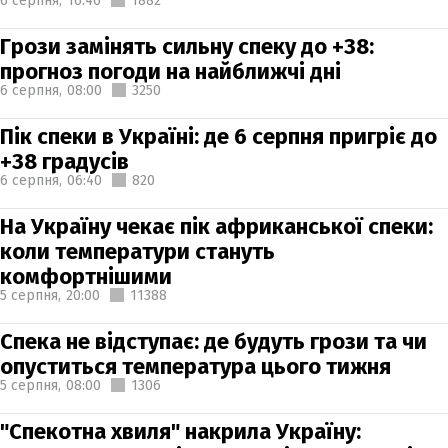
6 серпня,
16:46
1882
Грози замінять сильну спеку до +38:
прогноз погоди на найближчі дні
6 серпня,
08:00
3250
Пік спеки в Україні: де 6 серпня пригріє до
+38 градусів
6 серпня,
06:40
820
На Україну чекає пік африканської спеки:
коли температури стануть
комфортнішими
5 серпня,
20:00
11388
Спека не відступає: де будуть грози та чи
опуститься температура цього тижня
5 серпня,
08:00
1306
"Спекотна хвиля" накрила Україну: