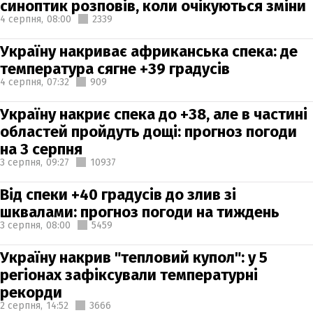
синоптик розповів, коли очікуються зміни
4 серпня,
08:00
2339
Україну накриває африканська спека: де
температура сягне +39 градусів
4 серпня,
07:32
909
Україну накриє спека до +38, але в частині
областей пройдуть дощі: прогноз погоди
на 3 серпня
3 серпня,
09:27
10937
Від спеки +40 градусів до злив зі
шквалами: прогноз погоди на тиждень
3 серпня,
08:00
5459
Україну накрив "тепловий купол": у 5
регіонах зафіксували температурні
рекорди
2 серпня,
14:52
3666