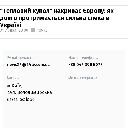
"Тепловий купол" накриває Європу: як
довго протримається сильна спека в
Україні
31 липня,
20:00
10912
E-mail редакції
Номер телефону:
news24@24tv.com.ua
+38 044 390 5077
Ми тут:
Ми в соцмережах:
м.Київ
,
вул. Володимирська
офіс
61/11,
50