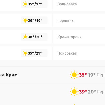
35°
/
17°
Волноваха
36°
/
19°
Горлівка
36°
/
20°
Краматорськ
35°
/
21°
Покровськ
35°
19°
ка Крим
Пер
39°
20°
Пер