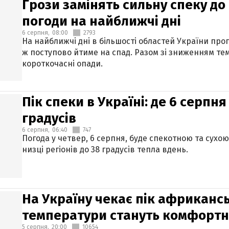
Грози замінять сильну спеку до 
погоди на найближчі дні
6 серпня,
08:00
2793
На найближчі дні в більшості областей України про
ж поступово йтиме на спад. Разом зі зниженням те
короткочасні опади.
Пік спеки в Україні: де 6 серпня
градусів
6 серпня,
06:40
747
Погода у четвер, 6 серпня, буде спекотною та сухо
низці регіонів до 38 градусів тепла вдень.
На Україну чекає пік африкансь
температури стануть комфорт
5 серпня,
20:00
10654