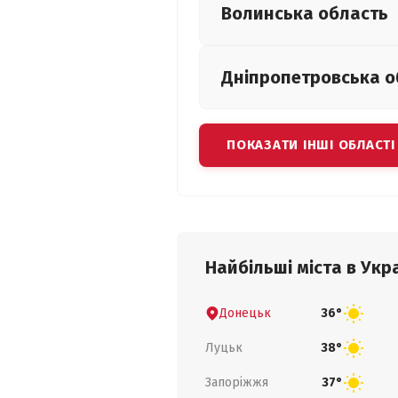
Волинська
область
Дніпропетровська
о
ПОКАЗАТИ ІНШІ ОБЛАСТІ
Найбільші міста в Укра
Донецьк
36°
Луцьк
38°
Запоріжжя
37°