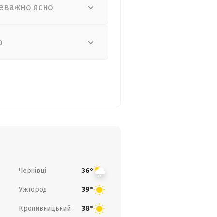
еважно ясно
о
Чернівці
36°
Ужгород
39°
Кропивницький
38°