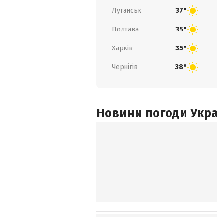
Луганськ
37°
Полтава
35°
Харків
35°
Чернігів
38°
Новини погоди Украї