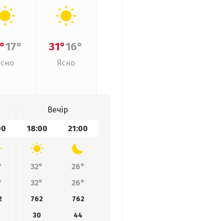
°
17°
31°
16°
Ясно
Ясно
Вечір
00
18:00
21:00
°
32°
26°
°
32°
26°
2
762
762
30
44