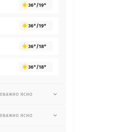
36°
/
19°
36°
/
19°
36°
/
18°
36°
/
18°
еважно ясно
еважно ясно