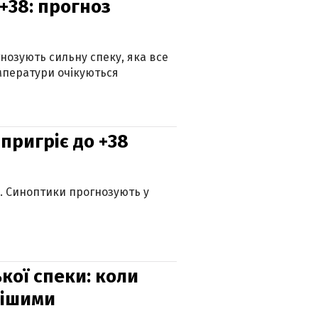
+38: прогноз
гнозують сильну спеку, яка все
мператури очікуються
 пригріє до +38
ю. Синоптики прогнозують у
кої спеки: коли
нішими