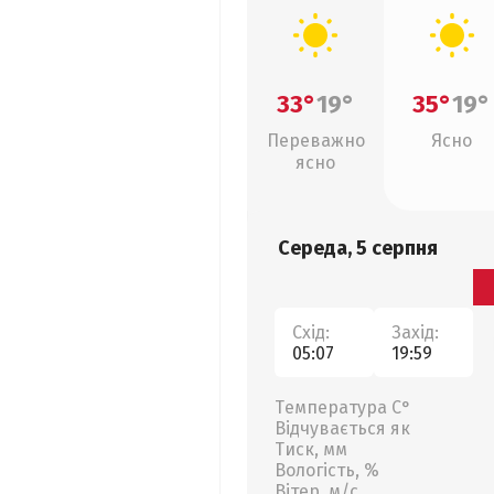
33°
19°
35°
19°
Переважно
Ясно
ясно
Середа, 5 серпня
Схід:
Захід:
05:07
19:59
Температура С°
Відчувається як
Тиск, мм
Вологість, %
Вітер, м/с