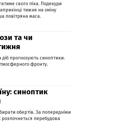
атиме свого піка. Подекуди
наприкінці тижня на зміну
а повітряна маса.
рози та чи
 тижня
ка діб прогнозують синоптики.
атмосферного фронту.
їну: синоптик
и
бирати обертів. За попередніми
х розпочнеться перебудова