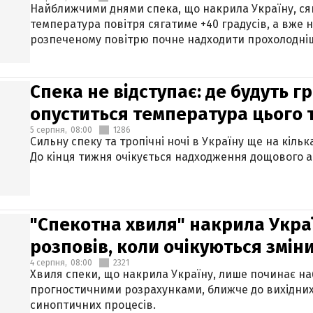
Найближчими днями спека, що накрила Україну, сяг
температура повітря сягатиме +40 градусів, а вже 
розпеченому повітрю почне надходити прохолодніш
Спека не відступає: де будуть г
опуститься температура цього
5 серпня,
08:00
1286
Сильну спеку та тропічні ночі в Україну ще на кіль
До кінця тижня очікується надходження дощового 
"Спекотна хвиля" накрила Укра
розповів, коли очікуються змін
4 серпня,
08:00
2321
Хвиля спеки, що накрила Україну, лише починає на
прогностичними розрахунками, ближче до вихідни
синоптичних процесів.