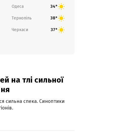
Одеса
34°
Тернопіль
38°
Черкаси
37°
й на тлі сильної
пня
ься сильна спека. Синоптики
іонів.