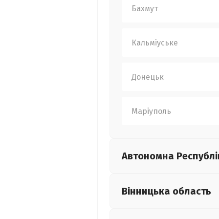
Бахмут
Кальміуське
Донецьк
Маріуполь
Автономна Республі
Вінницька
область