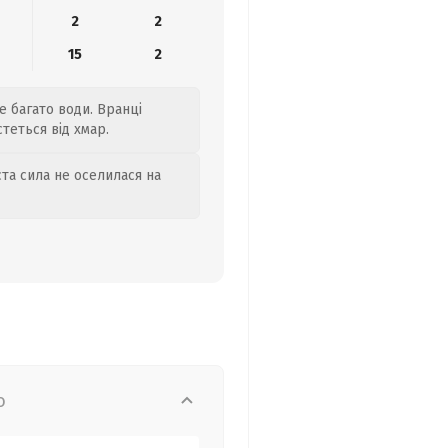
2
2
15
2
е багато води. Вранці
стеться від хмар.
та сила не оселилася на
о