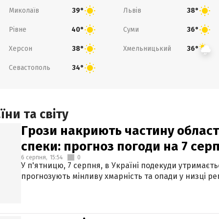
Миколаїв
Львів
39°
38°
Рівне
Суми
40°
36°
Херсон
Хмельницький
38°
36°
Севастополь
34°
ни та світу
Грози накриють частину областе
спеки: прогноз погоди на 7 сер
6 серпня,
15:54
0
У п'ятницю, 7 серпня, в Україні подекуди утримаєт
прогнозують мінливу хмарність та опади у низці рег