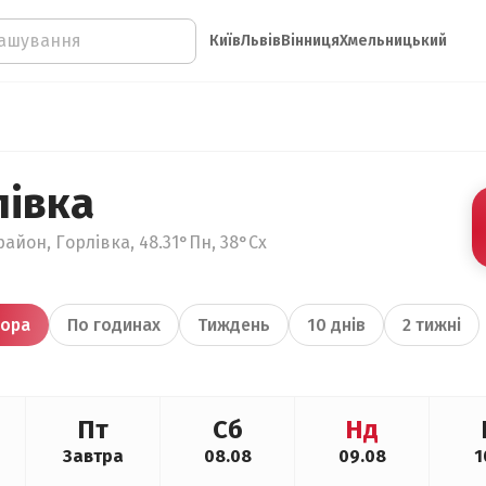
Київ
Львів
Вінниця
Хмельницький
лівка
айон, Горлівка, 48.31°Пн, 38°Сх
ора
По годинах
Тиждень
10 днів
2 тижні
Пт
Сб
Нд
Завтра
08.08
09.08
1