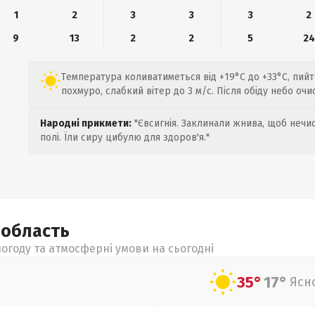
1
2
3
3
3
2
9
13
2
2
5
24
Температура коливатиметься від +19°C до +33°C, пийт
похмуро, слабкий вітер до 3 м/с. Після обіду небо очи
Народні прикмети:
"Євсигнія. Заклинали жнива, щоб нечис
полі. Їли сиру цибулю для здоров'я."
а
область
огоду та атмосферні умови на сьогодні
35°
17°
Ясн