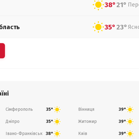
38°
21°
Пер
35°
23°
бласть
Ясн
їні
Сімферополь
Вінниця
35°
39°
Дніпро
Житомир
35°
39°
Івано-Франківськ
Київ
38°
39°