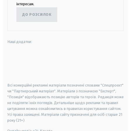
інтересам.
ДО РОЗСИЛОК
Наші додатки:
android
apple
smart tv
samsung smart tv
Всі комерційні рекламні матеріали позначені словами "Спецпроєкт"
чи "Партнерський матеріал". Матеріали з позначкою "Експерт",
"Позиція" відображають позицію авторів та героїв. Редакція може
не поділяти їхніх поглядів. Детальніше щодо реклами та правил
цитування можна ознайомитись в правилах користування сайтом.
Усі права захищені.
Матеріали сайту призначені для осіб старше
21
року (21+)
Онлайн-медіа «24 Канал»