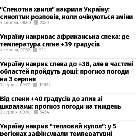
"Спекотна хвиля" накрила Україну:
синоптик розповів, коли очікуються зміни
4 серпня,
08:00
2350
Україну накриває африканська спека: де
температура сягне +39 градусів
4 серпня,
07:32
911
Україну накриє спека до +38, але в частині
областей пройдуть дощі: прогноз погоди
на 3 серпня
3 серпня,
09:27
10982
Від спеки +40 градусів до злив зі
шквалами: прогноз погоди на тиждень
3 серпня,
08:00
5464
Україну накрив "тепловий купол": у 5
регіонах зафіксували температурні