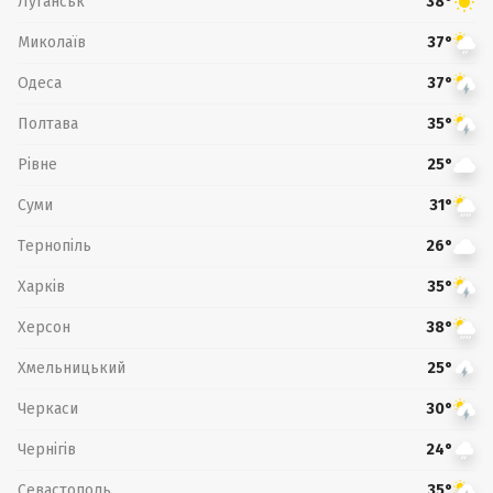
Луганськ
38°
Миколаїв
37°
Одеса
37°
Полтава
35°
Рівне
25°
Суми
31°
Тернопіль
26°
Харків
35°
Херсон
38°
Хмельницький
25°
Черкаси
30°
Чернігів
24°
Севастополь
35°