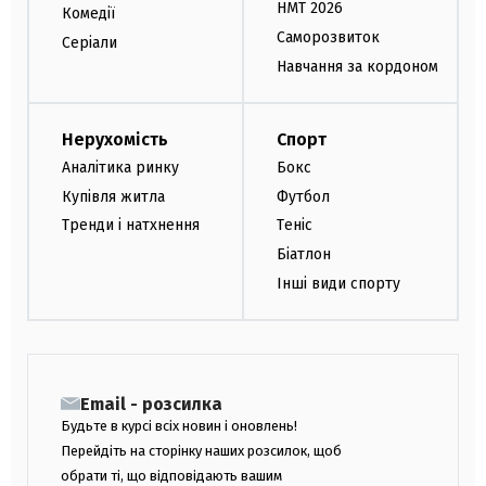
НМТ 2026
Комедії
Саморозвиток
Серіали
Навчання за кордоном
Нерухомість
Спорт
Аналітика ринку
Бокс
Купівля житла
Футбол
Тренди і натхнення
Теніс
Біатлон
Інші види спорту
Email - розсилка
Будьте в курсі всіх новин і оновлень!
Перейдіть на сторінку наших розсилок, щоб
обрати ті, що відповідають вашим