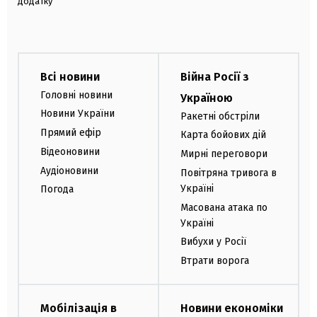
додатку
Всі новини
Війна Росії з
Головні новини
Україною
Новини України
Ракетні обстріли
Прямий ефір
Карта бойових дій
Відеоновини
Мирні переговори
Аудіоновини
Повітряна тривога в
Україні
Погода
Масована атака по
Україні
Вибухи у Росії
Втрати ворога
Мобілізація в
Новини економіки