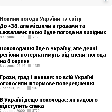
Новини погоди України та світу
До +38, але місцями з грозами та
шквалами: якою буде погода на вихідних
8 серпня,
08:00
234
Похолодання йде в Україну, але деякі
регіони потерпатимуть від спеки: погода
на 8 серпня
8 серпня,
06:46
1155
Грози, град і шквали: по всій Україні
оголосили штормове попередження
7 серпня,
21:00
1828
В Україні дещо похолодає: як надовго
відступить спека
7 серпня,
20:00
5770