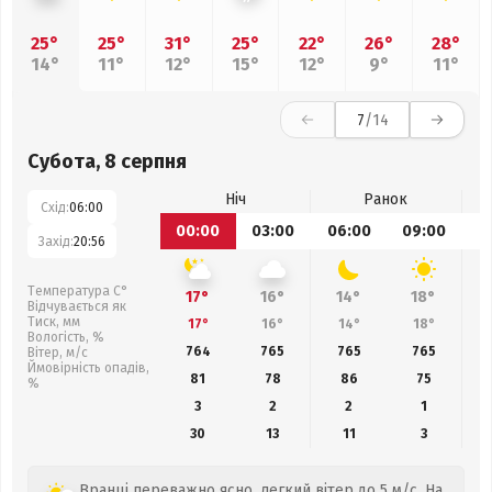
25°
25°
31°
25°
22°
26°
28°
14°
11°
12°
15°
12°
9°
11°
7
/14
Субота, 8 серпня
Ніч
Ранок
Схід:
06:00
00:00
03:00
06:00
09:00
1
Захід:
20:56
Температура С°
17°
16°
14°
18°
Відчувається як
Тиск, мм
17°
16°
14°
18°
Вологість, %
764
765
765
765
Вітер, м/с
Ймовірність опадів,
81
78
86
75
%
3
2
2
1
30
13
11
3
Вранці переважно ясно, легкий вітер до 5 м/с. На