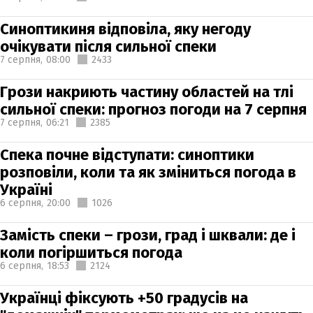
Синоптикиня відповіла, яку негоду
очікувати після сильної спеки
7 серпня,
08:00
2433
Грози накриють частину областей на тлі
сильної спеки: прогноз погоди на 7 серпня
7 серпня,
06:21
2385
Спека почне відступати: синоптики
розповіли, коли та як зміниться погода в
Україні
6 серпня,
20:00
1026
Замість спеки – грози, град і шквали: де і
коли погіршиться погода
6 серпня,
18:53
2124
Українці фіксують +50 градусів на