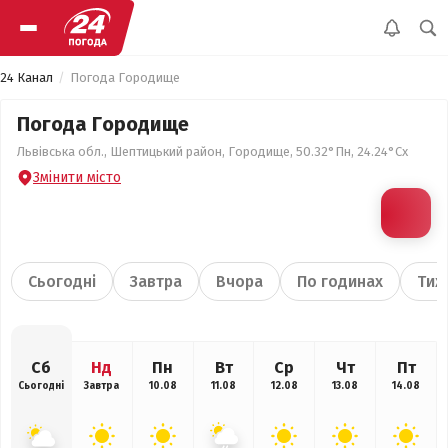
24 Канал
Погода Городище
Погода Городище
Львівська обл., Шептицький район, Городище, 50.32°Пн, 24.24°Сх
Змінити місто
Сьогодні
Завтра
Вчора
По годинах
Тиж
Сб
Нд
Пн
Вт
Ср
Чт
Пт
Сьогодні
Завтра
10.08
11.08
12.08
13.08
14.08