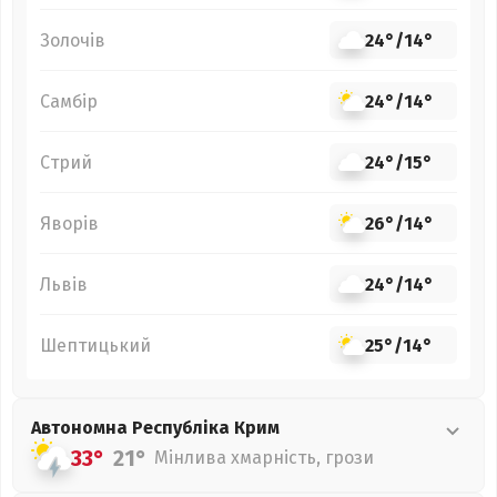
Золочів
24°
/
14°
Самбір
24°
/
14°
Стрий
24°
/
15°
Яворів
26°
/
14°
Львів
24°
/
14°
Шептицький
25°
/
14°
Автономна Республіка Крим
33°
21°
Мінлива хмарність, грози