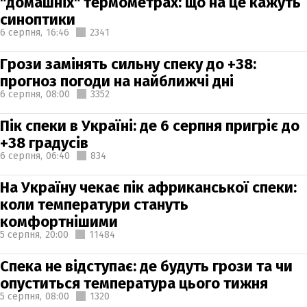
"домашніх" термометрах: що на це кажуть
синоптики
6 серпня,
16:46
2341
Грози замінять сильну спеку до +38:
прогноз погоди на найближчі дні
6 серпня,
08:00
3352
Пік спеки в Україні: де 6 серпня пригріє до
+38 градусів
6 серпня,
06:40
834
На Україну чекає пік африканської спеки:
коли температури стануть
комфортнішими
5 серпня,
20:00
11484
Спека не відступає: де будуть грози та чи
опуститься температура цього тижня
5 серпня,
08:00
1320