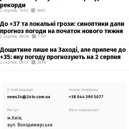
рекорди
2 серпня,
14:52
3681
До +37 та локальні грози: синоптики дали
прогноз погоди на початок нового тижня
2 серпня,
08:00
1793
Дощитиме лише на Заході, але припече до
+35: яку погоду прогнозують на 2 серпня
2 серпня,
06:57
2698
E-mail редакції
Номер телефону:
news24@24tv.com.ua
+38 044 390 5077
Ми тут:
Ми в соцмережах:
м.Київ
,
вул. Володимирська