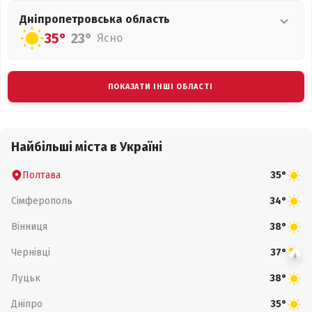
Дніпропетровська
область
35°
23°
Ясно
ПОКАЗАТИ ІНШІ ОБЛАСТІ
Найбільші міста в Україні
Полтава
35°
Сімферополь
34°
Вінниця
38°
Чернівці
37°
Луцьк
38°
Дніпро
35°