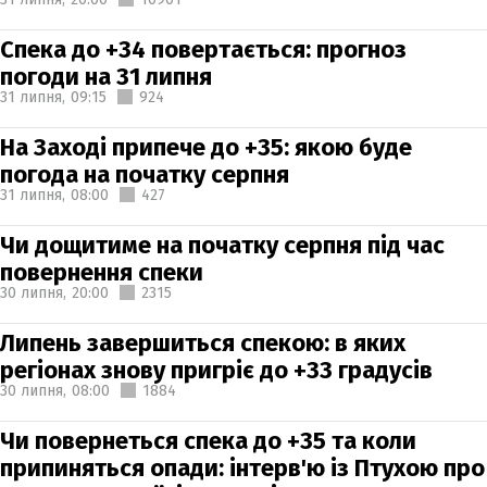
Спека до +34 повертається: прогноз
погоди на 31 липня
31 липня,
09:15
924
На Заході припече до +35: якою буде
погода на початку серпня
31 липня,
08:00
427
Чи дощитиме на початку серпня під час
повернення спеки
30 липня,
20:00
2315
Липень завершиться спекою: в яких
регіонах знову пригріє до +33 градусів
30 липня,
08:00
1884
Чи повернеться спека до +35 та коли
припиняться опади: інтерв'ю із Птухою про