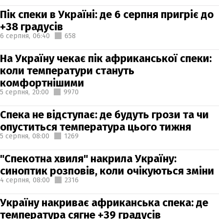
Пік спеки в Україні: де 6 серпня пригріє до
+38 градусів
6 серпня,
06:40
658
На Україну чекає пік африканської спеки:
коли температури стануть
комфортнішими
5 серпня,
20:00
9970
Спека не відступає: де будуть грози та чи
опуститься температура цього тижня
5 серпня,
08:00
1269
"Спекотна хвиля" накрила Україну:
синоптик розповів, коли очікуються зміни
4 серпня,
08:00
2316
Україну накриває африканська спека: де
температура сягне +39 градусів