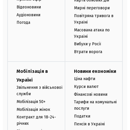
Карта бойових дій
Відеоновини
Мирні переговори
Аудіоновини
Повітряна тривога в
Україні
Погода
Масована атака по
Україні
Вибухи у Росії
Втрати ворога
Мобілізація в
Новини економіки
Ціна нафти
Україні
Курси валют
Звільнення з військової
служби
Фінансові новини
Мобілізація 50+
Тарифи на комунальні
послуги
Мобілізація жінок
Податки
Контракт для 18-24-
річних
Пенсія в Україні