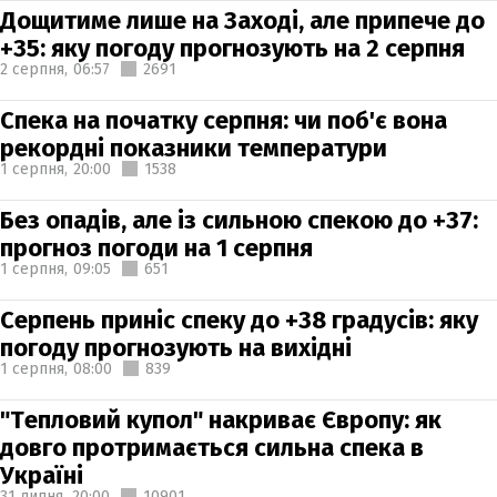
Дощитиме лише на Заході, але припече до
+35: яку погоду прогнозують на 2 серпня
2 серпня,
06:57
2691
Спека на початку серпня: чи поб'є вона
рекордні показники температури
1 серпня,
20:00
1538
Без опадів, але із сильною спекою до +37:
прогноз погоди на 1 серпня
1 серпня,
09:05
651
Серпень приніс спеку до +38 градусів: яку
погоду прогнозують на вихідні
1 серпня,
08:00
839
"Тепловий купол" накриває Європу: як
довго протримається сильна спека в
Україні
31 липня,
20:00
10901