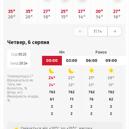
35°
35°
27°
25°
27°
30°
27°
20°
20°
18°
15°
14°
14°
16°
7
/14
Четвер, 6 серпня
Ніч
Ранок
Схід:
05:23
00:00
03:00
06:00
09:00
1
Захід:
20:24
Температура С°
24°
22°
21°
29°
Відчувається як
Тиск, мм
24°
22°
21°
31°
Вологість, %
763
762
762
762
Вітер, м/с
Ймовірність опадів,
61
71
76
62
%
2
2
2
2
2
2
2
2
Очікується від +20°C до +35°C, висока