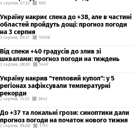
4 серпня,
07:32
900
Україну накриє спека до +38, але в частині
областей пройдуть дощі: прогноз погоди
на 3 серпня
3 серпня,
09:27
10928
Від спеки +40 градусів до злив зі
шквалами: прогноз погоди на тиждень
3 серпня,
08:00
5449
Україну накрив "тепловий купол": у 5
регіонах зафіксували температурні
рекорди
2 серпня,
14:52
3642
До +37 та локальні грози: синоптики дали
прогноз погоди на початок нового тижня
2 серпня,
08:00
1791