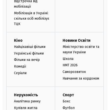
Відстрочка від
мобілізації
Мобілізація в Україні:
скільки осіб мобілізує
ТЦК
Кіно
Новини Освіти
Найцікавіші фільми
Міністерство освіти та
науки України
Українські фільми
Школа
Фільми на вечір
НМТ 2026
Комедії
Саморозвиток
Серіали
Навчання за кордоном
Нерухомість
Спорт
Аналітика ринку
Бокс
Купівля житла
Футбол