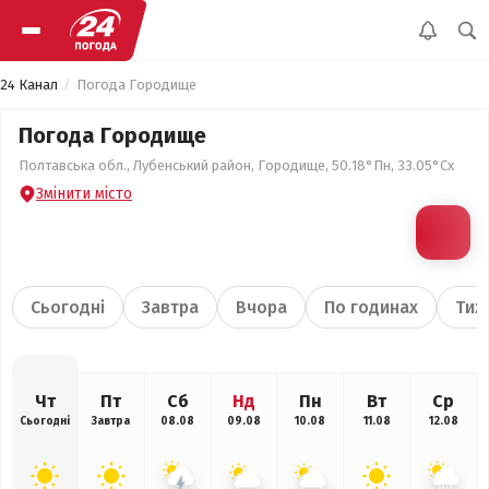
24 Канал
Погода Городище
Погода Городище
Полтавська обл., Лубенський район, Городище, 50.18°Пн, 33.05°Сх
Змінити місто
Сьогодні
Завтра
Вчора
По годинах
Тиж
Чт
Пт
Сб
Нд
Пн
Вт
Ср
Сьогодні
Завтра
08.08
09.08
10.08
11.08
12.08