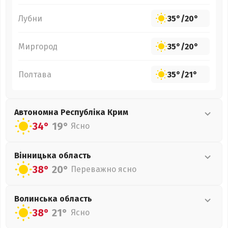
Лубни
35°
/
20°
Миргород
35°
/
20°
Полтава
35°
/
21°
Автономна Республіка Крим
34°
19°
Ясно
Вінницька
область
38°
20°
Переважно ясно
Волинська
область
38°
21°
Ясно