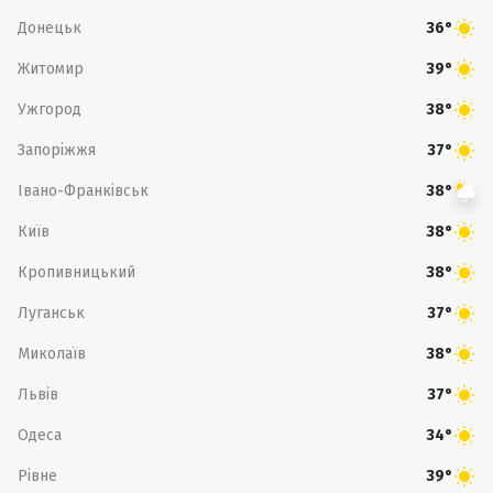
Донецьк
36°
Житомир
39°
Ужгород
38°
Запоріжжя
37°
Івано-Франківськ
38°
Київ
38°
Кропивницький
38°
Луганськ
37°
Миколаїв
38°
Львів
37°
Одеса
34°
Рівне
39°