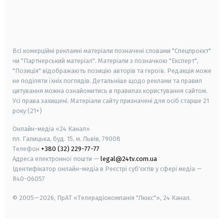
android
apple
smart tv
samsung smart tv
Всі комерційні рекламні матеріали позначені словами "Спецпроєкт"
чи "Партнерський матеріал". Матеріали з позначкою "Експерт",
"Позиція" відображають позицію авторів та героїв. Редакція може
не поділяти їхніх поглядів. Детальніше щодо реклами та правил
цитування можна ознайомитись в правилах користування сайтом.
Усі права захищені.
Матеріали сайту призначені для осіб старше
21
року (21+)
Онлайн-медіа «24 Канал»
пл. Галицька, буд. 15, м. Львів, 79008
Телефон
+380 (32) 229-77-77
Адреса електронної пошти —
legal@24tv.com.ua
Ідентифікатор онлайн-медіа в Реєстрі суб'єктів у сфері медіа —
R40-06057
© 2005—2026,
ПрАТ «Телерадіокомпанія "Люкс"», 24 Канал.