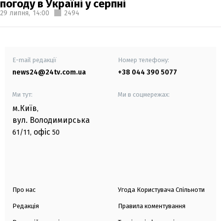
погоду в Україні у серпні
29 липня,
14:00
2494
E-mail редакції
Номер телефону:
news24@24tv.com.ua
+38 044 390 5077
Ми тут:
Ми в соцмережах:
м.Київ
,
вул. Володимирська
офіс
61/11,
50
Про нас
Угода Користувача Спільноти
Редакція
Правила коментування