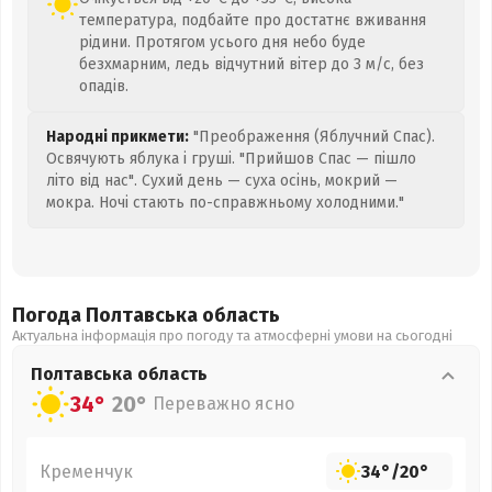
температура, подбайте про достатнє вживання
рідини. Протягом усього дня небо буде
безхмарним, ледь відчутний вітер до 3 м/с, без
опадів.
Народні прикмети:
"Преображення (Яблучний Спас).
Освячують яблука і груші. "Прийшов Спас — пішло
літо від нас". Сухий день — суха осінь, мокрий —
мокра. Ночі стають по-справжньому холодними."
Погода Полтавська
область
Актуальна інформація про погоду та атмосферні умови на сьогодні
Полтавська
область
34°
20°
Переважно ясно
Кременчук
34°
/
20°