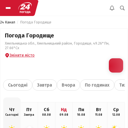
24 Канал
Погода Городище
Погода Городище
Хмельницька обл., Хмельницький район, Городище, 49.26°Пн,
27.66°Сх
Змінити місто
Сьогодні
Завтра
Вчора
По годинах
Тиж
Чт
Пт
Сб
Нд
Пн
Вт
Ср
Сьогодні
Завтра
08.08
09.08
10.08
11.08
12.08