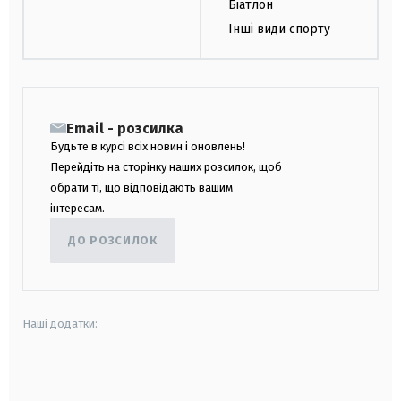
Біатлон
Інші види спорту
Email - розсилка
Будьте в курсі всіх новин і оновлень!
Перейдіть на сторінку наших розсилок, щоб
обрати ті, що відповідають вашим
інтересам.
ДО РОЗСИЛОК
Наші додатки:
android
apple