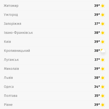
Житомир
39°
Ужгород
39°
Запоріжжя
37°
Івано-Франківськ
38°
Київ
39°
Кропивницький
38°
Луганськ
37°
Миколаїв
39°
Львів
38°
Одеса
34°
Полтава
35°
Рівне
39°