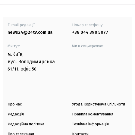
E-mail редакції
Номер телефону:
news24@24tv.com.ua
+38 044 390 5077
Ми тут:
Ми в соцмережах:
м.Київ
,
вул. Володимирська
офіс
61/11,
50
Про нас
Угода Користувача Спільноти
Редакція
Правила коментування
Редакційна політика
Технічна інформація
Про телеканал
Контакти