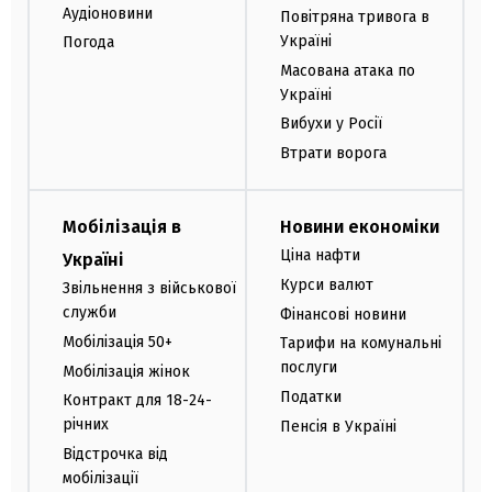
Аудіоновини
Повітряна тривога в
Україні
Погода
Масована атака по
Україні
Вибухи у Росії
Втрати ворога
Мобілізація в
Новини економіки
Ціна нафти
Україні
Курси валют
Звільнення з військової
служби
Фінансові новини
Мобілізація 50+
Тарифи на комунальні
послуги
Мобілізація жінок
Податки
Контракт для 18-24-
річних
Пенсія в Україні
Відстрочка від
мобілізації