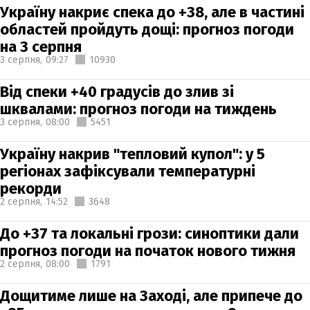
Україну накриє спека до +38, але в частині
областей пройдуть дощі: прогноз погоди
на 3 серпня
3 серпня,
09:27
10930
Від спеки +40 градусів до злив зі
шквалами: прогноз погоди на тиждень
3 серпня,
08:00
5451
Україну накрив "тепловий купол": у 5
регіонах зафіксували температурні
рекорди
2 серпня,
14:52
3648
До +37 та локальні грози: синоптики дали
прогноз погоди на початок нового тижня
2 серпня,
08:00
1791
Дощитиме лише на Заході, але припече до