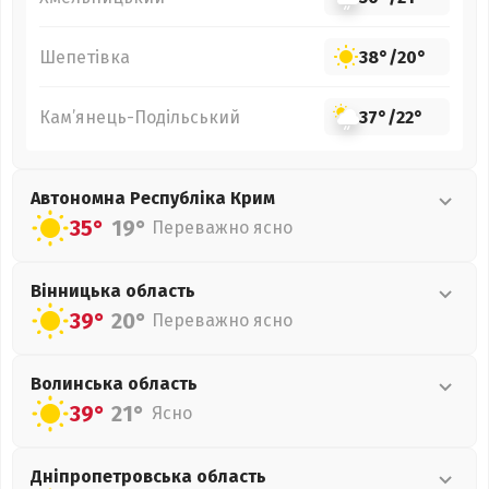
Шепетівка
38°
/
20°
Кам’янець-Подільський
37°
/
22°
Автономна Республіка Крим
35°
19°
Переважно ясно
Вінницька
область
39°
20°
Переважно ясно
Волинська
область
39°
21°
Ясно
Дніпропетровська
область