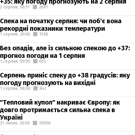
+35: яку погоду прогнозують на 2 серпня
2 серпня,
06:57
2691
Спека на початку серпня: чи поб'є вона
рекордні показники температури
1 серпня,
20:00
1538
Без опадів, але із сильною спекою до +37:
прогноз погоди на 1 серпня
1 серпня,
09:05
653
Серпень приніс спеку до +38 градусів: яку
погоду прогнозують на вихідні
1 серпня,
08:00
842
"Тепловий купол" накриває Європу: як
довго протримається сильна спека в
Україні
31 липня,
20:00
10906