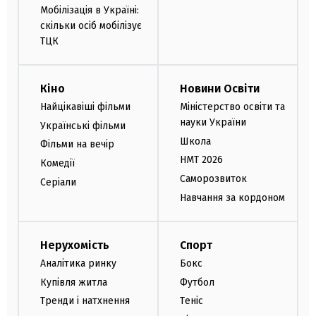
Мобілізація в Україні:
скільки осіб мобілізує
ТЦК
Кіно
Новини Освіти
Найцікавіші фільми
Міністерство освіти та
науки України
Українські фільми
Школа
Фільми на вечір
НМТ 2026
Комедії
Саморозвиток
Серіали
Навчання за кордоном
Нерухомість
Спорт
Аналітика ринку
Бокс
Купівля житла
Футбол
Тренди і натхнення
Теніс