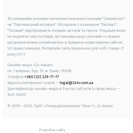
smart tv
samsung smart tv
Всі комерційні рекламні матеріали позначені словами "Спецпроєкт"
чи "Партнерський матеріал". Матеріали з позначкою "Експерт",
"Позиція" відображають позицію авторів та героїв. Редакція може
не поділяти їхніх поглядів. Детальніше щодо реклами та правил
цитування можна ознайомитись в правилах користування сайтом.
Усі права захищені.
Матеріали сайту призначені для осіб старше
21
року (21+)
Онлайн-медіа «24 Канал»
пл. Галицька, буд. 15, м. Львів, 79008
Телефон
+380 (32) 229-77-77
Адреса електронної пошти —
legal@24tv.com.ua
Ідентифікатор онлайн-медіа в Реєстрі суб'єктів у сфері медіа —
R40-06057
© 2005—2026,
ПрАТ «Телерадіокомпанія "Люкс"», 24 Канал.
Розробка сайту
-