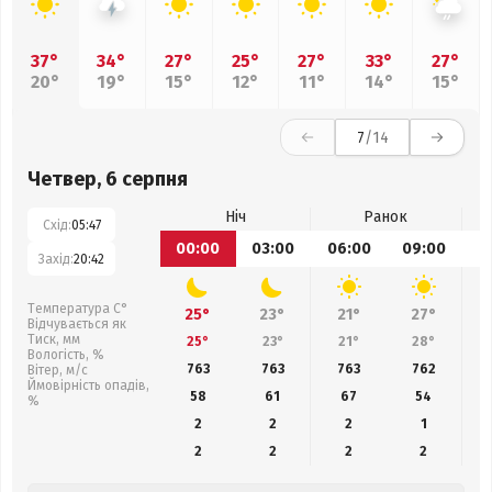
37°
34°
27°
25°
27°
33°
27°
20°
19°
15°
12°
11°
14°
15°
7
/14
Четвер, 6 серпня
Ніч
Ранок
Схід:
05:47
00:00
03:00
06:00
09:00
1
Захід:
20:42
Температура С°
25°
23°
21°
27°
Відчувається як
Тиск, мм
25°
23°
21°
28°
Вологість, %
763
763
763
762
Вітер, м/с
Ймовірність опадів,
58
61
67
54
%
2
2
2
1
2
2
2
2