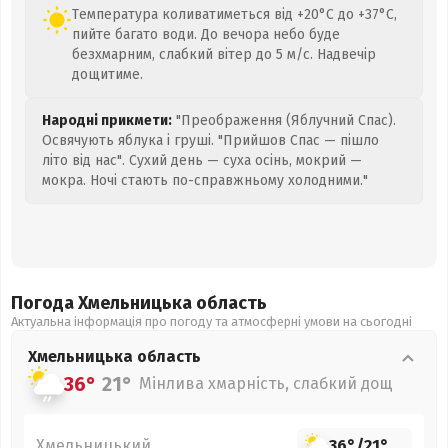
Температура коливатиметься від +20°C до +37°C,
пийте багато води. До вечора небо буде
безхмарним, слабкий вітер до 5 м/с. Надвечір
дощитиме.
Народні прикмети:
"Преображення (Яблучний Спас).
Освячують яблука і груші. "Прийшов Спас — пішло
літо від нас". Сухий день — суха осінь, мокрий —
мокра. Ночі стають по-справжньому холодними."
Погода Хмельницька
область
Актуальна інформація про погоду та атмосферні умови на сьогодні
Хмельницька
область
36°
21°
Мінлива хмарність, слабкий дощ
Хмельницький
36°
/
21°