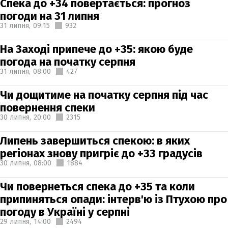
Спека до +34 повертається: прогноз
погоди на 31 липня
31 липня,
09:15
932
На Заході припече до +35: якою буде
погода на початку серпня
31 липня,
08:00
427
Чи дощитиме на початку серпня під час
повернення спеки
30 липня,
20:00
2315
Липень завершиться спекою: в яких
регіонах знову пригріє до +33 градусів
30 липня,
08:00
1884
Чи повернеться спека до +35 та коли
припиняться опади: інтерв'ю із Птухою про
погоду в Україні у серпні
29 липня,
14:00
2494