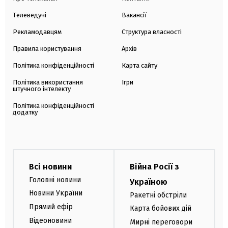
Телеведучі
Вакансії
Рекламодавцям
Структура власності
Правила користування
Архів
Політика конфіденційності
Карта сайту
Політика використання
Ігри
штучного інтелекту
Політика конфіденційності
додатку
Всі новини
Війна Росії з
Головні новини
Україною
Новини України
Ракетні обстріли
Прямий ефір
Карта бойових дій
Відеоновини
Мирні переговори