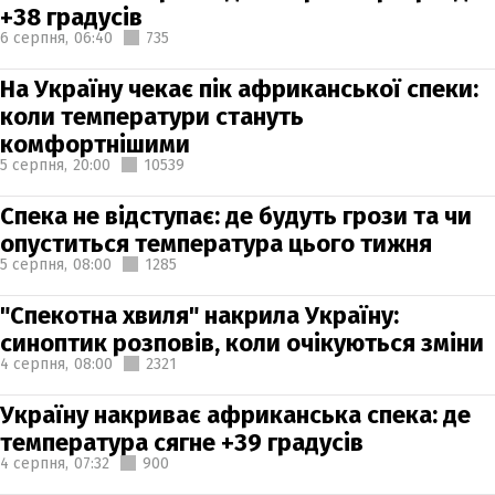
+38 градусів
6 серпня,
06:40
735
На Україну чекає пік африканської спеки:
коли температури стануть
комфортнішими
5 серпня,
20:00
10539
Спека не відступає: де будуть грози та чи
опуститься температура цього тижня
5 серпня,
08:00
1285
"Спекотна хвиля" накрила Україну:
синоптик розповів, коли очікуються зміни
4 серпня,
08:00
2321
Україну накриває африканська спека: де
температура сягне +39 градусів
4 серпня,
07:32
900