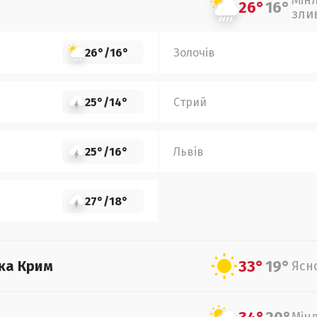
Мін
26°
16°
зли
26°
/
16°
Золочів
25°
/
14°
Стрий
25°
/
16°
Львів
27°
/
18°
33°
19°
ка Крим
Ясн