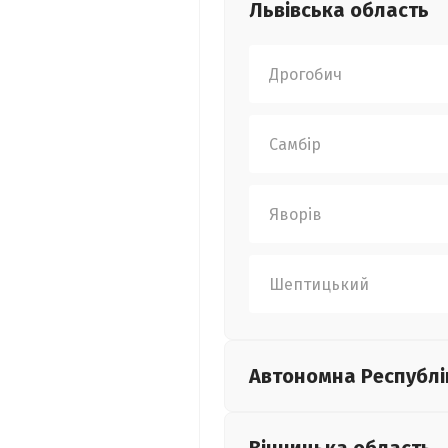
Львівська
область
Дрогобич
Самбір
Яворів
Шептицький
Автономна Республі