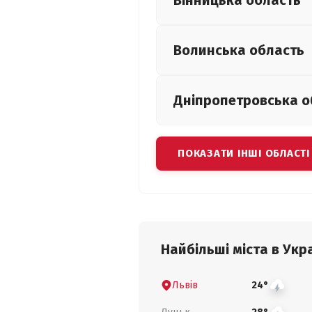
Вінницька
область
Волинська
область
Дніпропетровська
о
ПОКАЗАТИ ІНШІ ОБЛАСТІ
Найбільші міста в Укра
Львів
24°