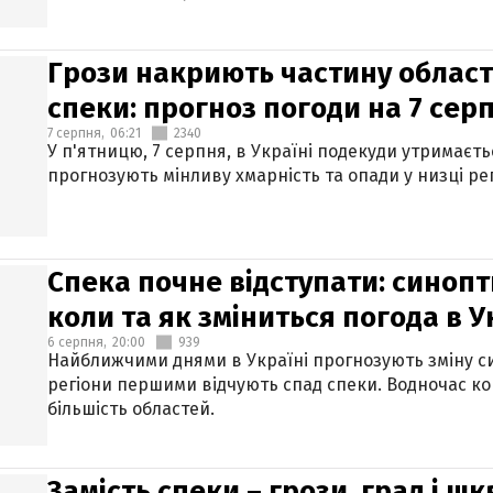
Грози накриють частину областе
спеки: прогноз погоди на 7 сер
7 серпня,
06:21
2340
У п'ятницю, 7 серпня, в Україні подекуди утримаєт
прогнозують мінливу хмарність та опади у низці рег
Спека почне відступати: синопт
коли та як зміниться погода в У
6 серпня,
20:00
939
Найближчими днями в Україні прогнозують зміну син
регіони першими відчують спад спеки. Водночас к
більшість областей.
Замість спеки – грози, град і шк