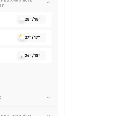
лива хмарність,
ви
28°
/
18°
27°
/
17°
24°
/
15°
о