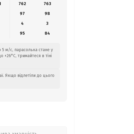
1
762
763
6
97
98
4
3
95
84
 5 м/с, парасолька стане у
о +26°C, тримайтеся в тіні
аї. Якщо відлетіли до цього