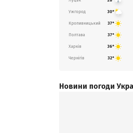
Луцьк
28°
Ужгород
30°
Кропивницький
37°
Полтава
37°
Харків
36°
Чернігів
32°
Новини погоди Украї