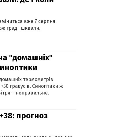
 зміниться вже 7 серпня.
ж град і шквали.
 на "домашніх"
синоптики
 домашніх термометрів
 +50 градусів. Синоптики ж
ітря – неправильне.
+38: прогноз