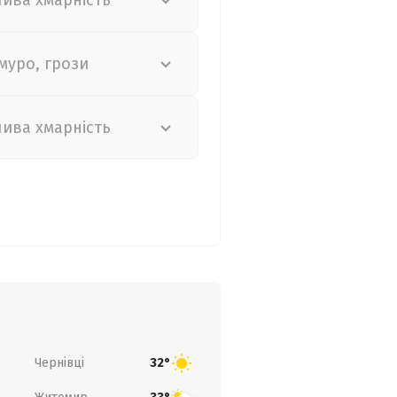
лива хмарність
муро, грози
лива хмарність
Чернівці
32°