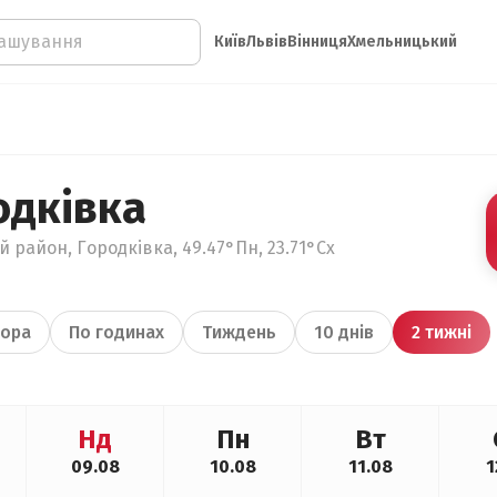
Київ
Львів
Вінниця
Хмельницький
одківка
 район, Городківка, 49.47°Пн, 23.71°Сх
ора
По годинах
Тиждень
10 днів
2 тижні
Нд
Пн
Вт
09.08
10.08
11.08
1