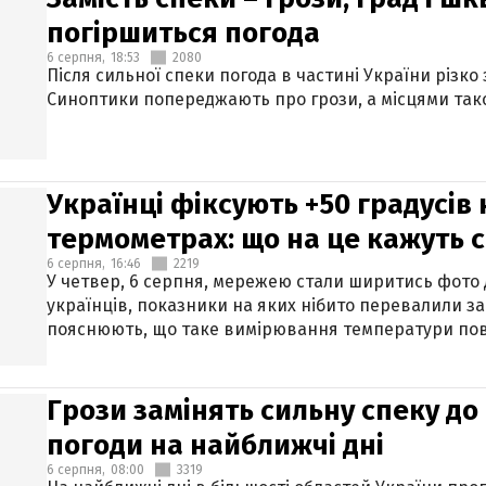
погіршиться погода
6 серпня,
18:53
2080
Після сильної спеки погода в частині України різко
Синоптики попереджають про грози, а місцями тако
Українці фіксують +50 градусів
термометрах: що на це кажуть 
6 серпня,
16:46
2219
У четвер, 6 серпня, мережею стали ширитись фото
українців, показники на яких нібито перевалили за
пояснюють, що таке вимірювання температури пов
Грози замінять сильну спеку до 
погоди на найближчі дні
6 серпня,
08:00
3319