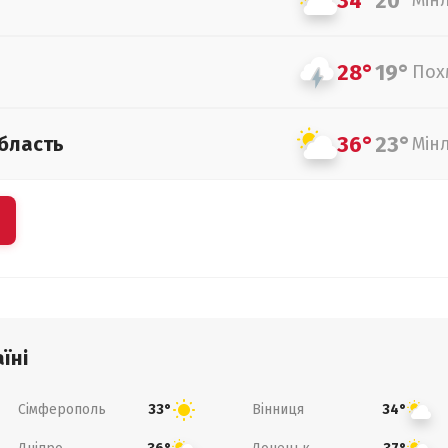
34°
20°
Мін
28°
19°
Пох
36°
23°
бласть
Мін
їні
Сімферополь
Вінниця
33°
34°