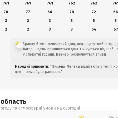
761
761
761
762
762
76
70
77
66
78
72
6
3
2
3
3
5
3
2
2
3
3
54
67
Зранку йтиме невеликий дощ, ледь відчутний вітер до
нагоді. Вдень припиниться дощ. Очікується від +16°C д
у спекотні години. Ввечері розпочнуться зливи.
Народні прикмети:
"Пимена. Лелеки відлітають у теплі кр
дня — зима буде ранньою."
а
область
огоду та атмосферні умови на сьогодні