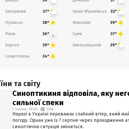
Дніпро
Донецьк
36°
37°
Запоріжжя
Івано-Франківськ
37°
32°
Луганськ
Миколаїв
38°
39°
Рівне
Суми
26°
37°
Херсон
Хмельницький
39°
29°
Севастополь
34°
ни та світу
Синоптикиня відповіла, яку нег
сильної спеки
7 серпня,
08:00
2346
Наразі в Україні переважає слабкий вітер, який м
погоду. Однак уже із 7 серпня через проходження 
синоптична ситуація зміниться.