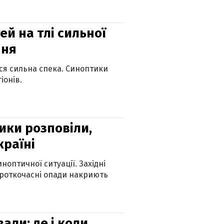
й на тлі сильної
пня
ься сильна спека. Синоптики
іонів.
ики розповіли,
країні
оптичної ситуації. Західні
ороткочасні опади накриють
вали: де і коли