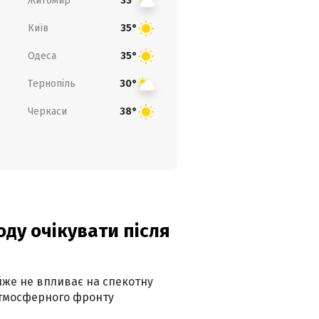
Житомир
33°
Київ
35°
Одеса
35°
Тернопіль
30°
Черкаси
38°
оду очікувати після
айже не впливає на спекотну
атмосферного фронту