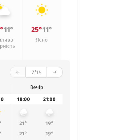
°
11°
25°
11°
нлива
Ясно
рність
7
/14
Вечір
00
18:00
21:00
°
21°
19°
°
21°
19°