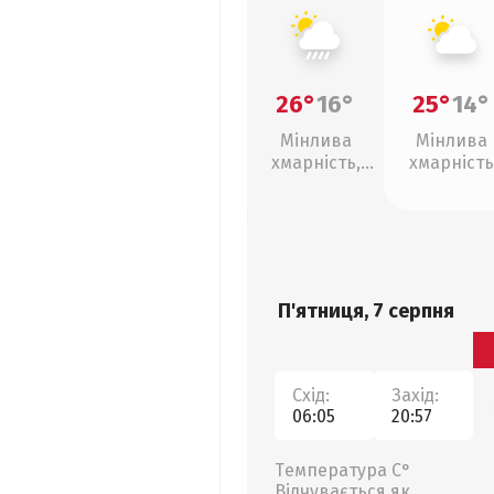
26°
16°
25°
14°
Мінлива
Мінлива
хмарність,
хмарність
зливи
П'ятниця, 7 серпня
Схід:
Захід:
06:05
20:57
Температура С°
Відчувається як