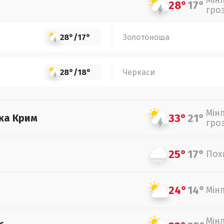
Мін
28°
17°
гро
28°
/
17°
Золотоноша
28°
/
18°
Черкаси
Мін
33°
21°
ка Крим
гро
25°
17°
Пох
24°
14°
Мін
Мін