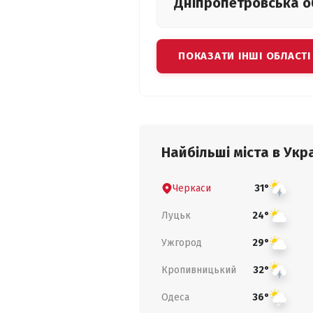
Дніпропетровська
о
ПОКАЗАТИ ІНШІ ОБЛАСТІ
Найбільші міста в Укра
Черкаси
31°
Луцьк
24°
Ужгород
29°
Кропивницький
32°
Одеса
36°