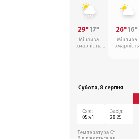
29°
17°
26°
16°
Мінлива
Мінлива
хмарність,
хмарність
зливи
Субота, 8 серпня
Схід:
Захід:
05:41
20:25
Температура С°
Відчувається як