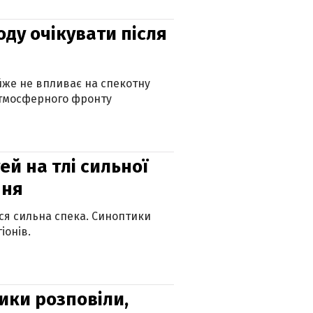
оду очікувати після
айже не впливає на спекотну
атмосферного фронту
й на тлі сильної
пня
ься сильна спека. Синоптики
іонів.
ики розповіли,