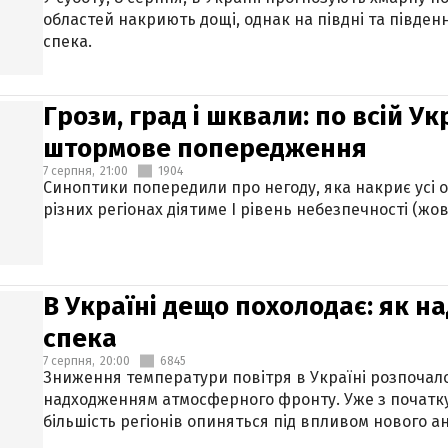
областей накриють дощі, однак на півдні та півден
спека.
Грози, град і шквали: по всій У
штормове попередження
7 серпня,
21:00
1904
Синоптики попередили про негоду, яка накриє усі об
різних регіонах діятиме І рівень небезпечності (жов
В Україні дещо похолодає: як н
спека
7 серпня,
20:00
6845
Зниження температури повітря в Україні розпочалос
надходженням атмосферного фронту. Уже з початку
більшість регіонів опиняться під впливом нового а