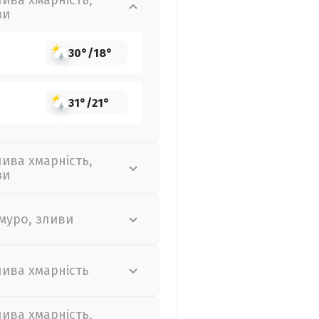
лива хмарність,
зи
30°
/
18°
31°
/
21°
лива хмарність,
зи
муро, зливи
лива хмарність
лива хмарність,