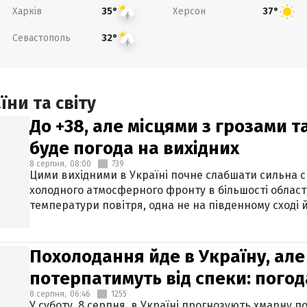
Харків
Херсон
35°
37°
Севастополь
32°
ни та світу
До +38, але місцями з грозами 
буде погода на вихідних
8 серпня,
08:00
739
Цими вихідними в Україні почне слабшати сильна 
холодного атмосферного фронту в більшості област
температури повітря, одна не на південному сході й
Похолодання йде в Україну, але
потерпатимуть від спеки: погод
8 серпня,
06:46
1255
У суботу, 8 серпня, в Україні прогнозують хмарну п