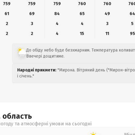
759
759
759
760
760
76
61
69
84
65
49
6
2
3
4
4
3
5
2
2
4
15
11
95
До обіду небо буде безхмарним. Температура коливати
Ввечері дощитиме.
Народні прикмети:
"Мирона. Вітряний день ("Мирон-вітро
і січень."
а
область
огоду та атмосферні умови на сьогодні