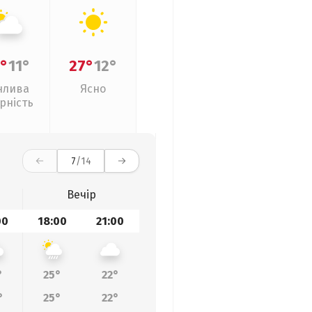
°
11°
27°
12°
нлива
Ясно
рність
7
/14
Вечір
00
18:00
21:00
°
25°
22°
°
25°
22°