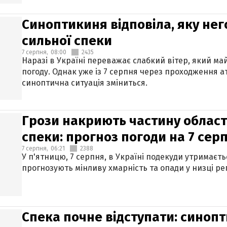
Синоптикиня відповіла, яку нег
сильної спеки
7 серпня,
08:00
2435
Наразі в Україні переважає слабкий вітер, який м
погоду. Однак уже із 7 серпня через проходження 
синоптична ситуація зміниться.
Грози накриють частину областе
спеки: прогноз погоди на 7 сер
7 серпня,
06:21
2388
У п'ятницю, 7 серпня, в Україні подекуди утримаєт
прогнозують мінливу хмарність та опади у низці рег
Спека почне відступати: синопт