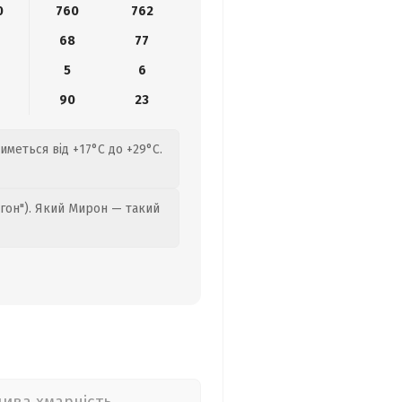
0
760
762
4
68
77
5
6
90
23
меться від +17°C до +29°C.
гон"). Який Мирон — такий