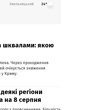
Хмельницький
24°
та шквалами: якою
спека. Через проходження
ей очікується зниження
 у Криму.
 деякі регіони
а на 8 серпня
огоду з проясненнями. Більшість