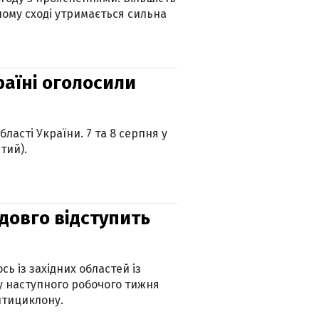
ному сході утримається сильна
країні оголосили
ласті України. 7 та 8 серпня у
тий).
адовго відступить
ь із західних областей із
 наступного робочого тижня
нтициклону.