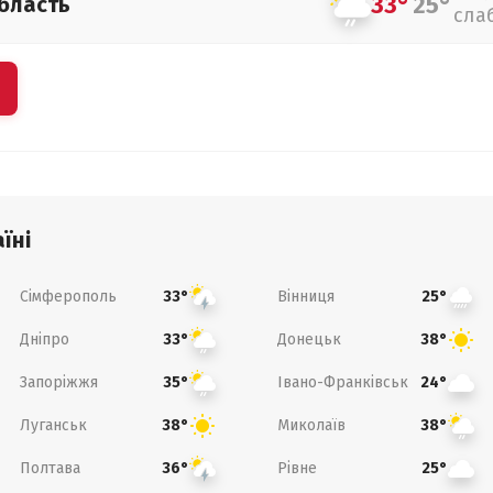
33°
25°
бласть
сла
їні
Сімферополь
Вінниця
33°
25°
Дніпро
Донецьк
33°
38°
Запоріжжя
Івано-Франківськ
35°
24°
Луганськ
Миколаїв
38°
38°
Полтава
Рівне
36°
25°