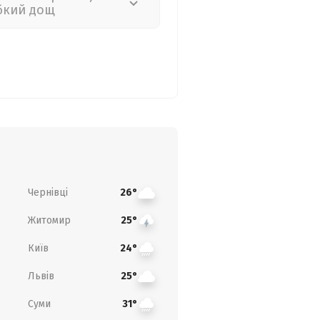
бкий дощ
Чернівці
26°
Житомир
25°
Київ
24°
Львів
25°
Суми
31°