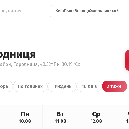
Київ
Львів
Вінниця
Хмельницький
одниця
айон, Городниця, 48.52°Пн, 30.19°Сх
ора
По годинах
Тиждень
10 днів
2 тижні
Пн
Вт
Ср
10.08
11.08
12.08
1