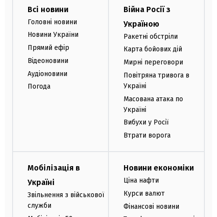
Всі новини
Війна Росії з
Головні новини
Україною
Новини України
Ракетні обстріли
Прямий ефір
Карта бойових дій
Відеоновини
Мирні переговори
Аудіоновини
Повітряна тривога в
Україні
Погода
Масована атака по
Україні
Вибухи у Росії
Втрати ворога
Мобілізація в
Новини економіки
Ціна нафти
Україні
Курси валют
Звільнення з військової
служби
Фінансові новини