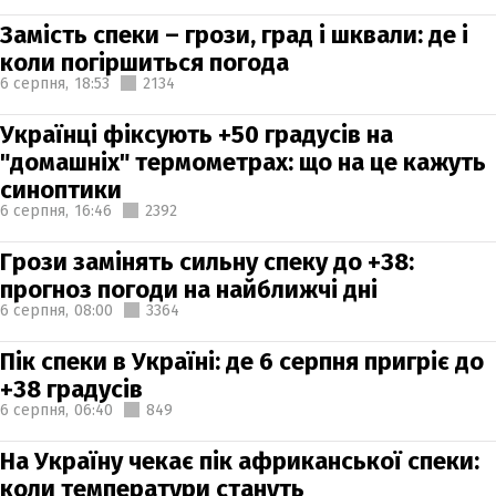
Замість спеки – грози, град і шквали: де і
коли погіршиться погода
6 серпня,
18:53
2134
Українці фіксують +50 градусів на
"домашніх" термометрах: що на це кажуть
синоптики
6 серпня,
16:46
2392
Грози замінять сильну спеку до +38:
прогноз погоди на найближчі дні
6 серпня,
08:00
3364
Пік спеки в Україні: де 6 серпня пригріє до
+38 градусів
6 серпня,
06:40
849
На Україну чекає пік африканської спеки:
коли температури стануть