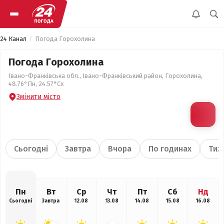
24 Канал
Погода Горохолина
Погода Горохолина
Івано-Франківська обл., Івано-Франківський район, Горохолина,
48.76°Пн, 24.57°Сх
Змінити місто
Сьогодні
Завтра
Вчора
По годинах
Тиж
Пн
Вт
Ср
Чт
Пт
Сб
Нд
Сьогодні
Завтра
12.08
13.08
14.08
15.08
16.08