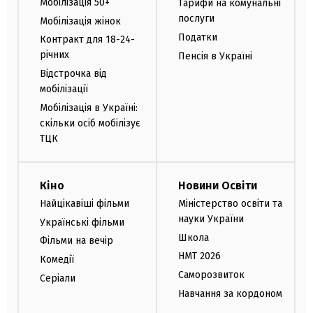
Мобілізація 50+
Тарифи на комунальні
послуги
Мобілізація жінок
Податки
Контракт для 18-24-
річних
Пенсія в Україні
Відстрочка від
мобілізації
Мобілізація в Україні:
скільки осіб мобілізує
ТЦК
Кіно
Новини Освіти
Найцікавіші фільми
Міністерство освіти та
науки України
Українські фільми
Школа
Фільми на вечір
НМТ 2026
Комедії
Саморозвиток
Серіали
Навчання за кордоном