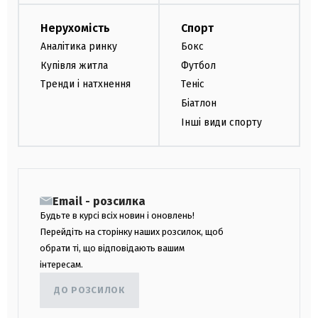
Нерухомість
Спорт
Аналітика ринку
Бокс
Купівля житла
Футбол
Тренди і натхнення
Теніс
Біатлон
Інші види спорту
Email - розсилка
Будьте в курсі всіх новин і оновлень!
Перейдіть на сторінку наших розсилок, щоб
обрати ті, що відповідають вашим
інтересам.
ДО РОЗСИЛОК