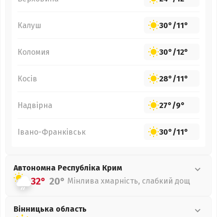
Калуш
30°
/
11°
Коломия
30°
/
12°
Косів
28°
/
11°
Надвірна
27°
/
9°
Івано-Франківськ
30°
/
11°
Автономна Республіка Крим
32°
20°
Мінлива хмарність, слабкий дощ
Вінницька
область