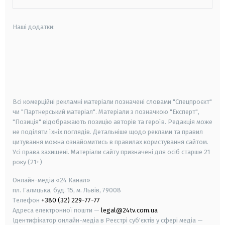
Наші додатки:
android
apple
smart tv
samsung smart tv
Всі комерційні рекламні матеріали позначені словами "Спецпроєкт"
чи "Партнерський матеріал". Матеріали з позначкою "Експерт",
"Позиція" відображають позицію авторів та героїв. Редакція може
не поділяти їхніх поглядів. Детальніше щодо реклами та правил
цитування можна ознайомитись в правилах користування сайтом.
Усі права захищені.
Матеріали сайту призначені для осіб старше
21
року (21+)
Онлайн-медіа «24 Канал»
пл. Галицька, буд. 15, м. Львів, 79008
Телефон
+380 (32) 229-77-77
Адреса електронної пошти —
legal@24tv.com.ua
Ідентифікатор онлайн-медіа в Реєстрі суб'єктів у сфері медіа —