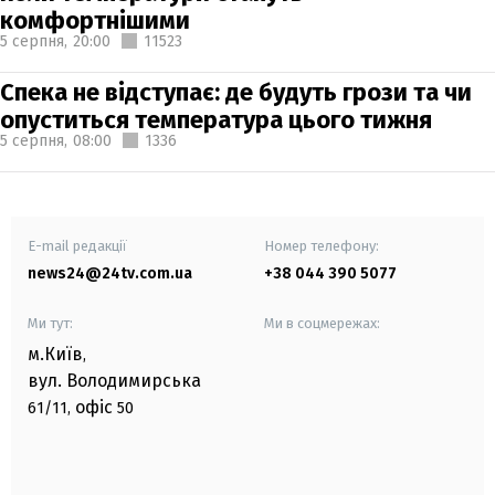
комфортнішими
5 серпня,
20:00
11523
Спека не відступає: де будуть грози та чи
опуститься температура цього тижня
5 серпня,
08:00
1336
E-mail редакції
Номер телефону:
news24@24tv.com.ua
+38 044 390 5077
Ми тут:
Ми в соцмережах:
м.Київ
,
вул. Володимирська
офіс
61/11,
50