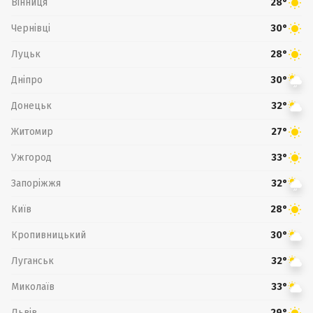
Вінниця
28°
Чернівці
30°
Луцьк
28°
Дніпро
30°
Донецьк
32°
Житомир
27°
Ужгород
33°
Запоріжжя
32°
Київ
28°
Кропивницький
30°
Луганськ
32°
Миколаїв
33°
Львів
29°