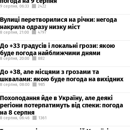
погода на 9 серпня
9 серпня,
06:33
2422
Вулиці перетворилися на річки: негода
накрила одразу низку міст
8 серпня,
21:00
4797
До +33 градусів і локальні грози: якою
буде погода найближчими днями
8 серпня,
20:00
882
До +38, але місцями з грозами та
шквалами: якою буде погода на вихідних
8 серпня,
08:00
985
Похолодання йде в Україну, але деякі
регіони потерпатимуть від спеки: погода
на 8 серпня
8 серпня,
06:46
1361