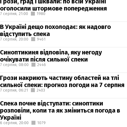
Грози, град і шквали: по всій Україні
оголосили штормове попередження
7 серпня,
21:00
1980
В Україні дещо похолодає: як надовго
відступить спека
7 серпня,
20:00
9461
Синоптикиня відповіла, яку негоду
очікувати після сильної спеки
7 серпня,
08:00
2446
Грози накриють частину областей на тлі
сильної спеки: прогноз погоди на 7 серпня
7 серпня,
06:21
2403
Спека почне відступати: синоптики
розповіли, коли та як зміниться погода в
Україні
6 серпня,
20:00
1079