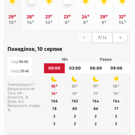
29°
28°
23°
23°
24°
29°
32°
10°
14°
10°
8°
8°
9°
14°
7
/14
Понеділок, 10 серпня
Ніч
Ранок
Схід:
06:06
00:00
03:00
06:00
09:00
1
Захід:
20:46
Температура С°
16°
13°
11°
16°
Відчувається як
Тиск, мм
16°
13°
11°
16°
Вологість, %
766
765
764
764
Вітер, м/с
Ймовірність опадів,
78
80
86
77
%
2
2
2
2
2
2
2
2