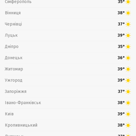
Сімферополь
35°
Вінниця
38°
Чернівці
37°
Луцьк
39°
Дніпро
35°
Донецьк
36°
Житомир
39°
Ужгород
39°
Запоріжжя
37°
Івано-Франківськ
38°
Київ
39°
Кропивницький
38°