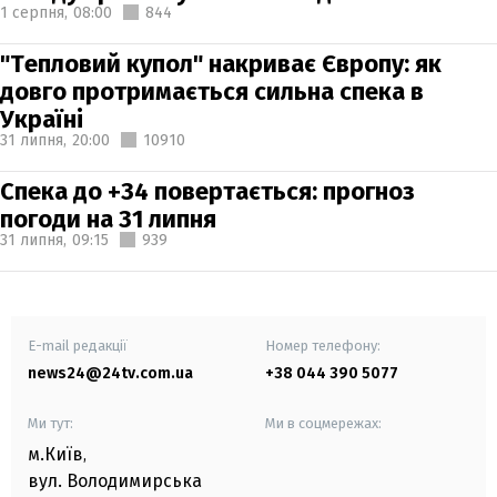
1 серпня,
08:00
844
"Тепловий купол" накриває Європу: як
довго протримається сильна спека в
Україні
31 липня,
20:00
10910
Спека до +34 повертається: прогноз
погоди на 31 липня
31 липня,
09:15
939
E-mail редакції
Номер телефону:
news24@24tv.com.ua
+38 044 390 5077
Ми тут:
Ми в соцмережах:
м.Київ
,
вул. Володимирська