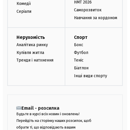
НМТ 2026
Комедії
Саморозвиток
Серіали
Навчання за кордоном
Нерухомість
Спорт
Аналітика ринку
Бокс
Купівля житла
Футбол
Тренди і натхнення
Теніс
Біатлон
Інші види спорту
Email - розсилка
Будьте в курсі всіх новин і оновлень!
Перейдіть на сторінку наших розсилок, щоб
обрати ті, що відповідають вашим