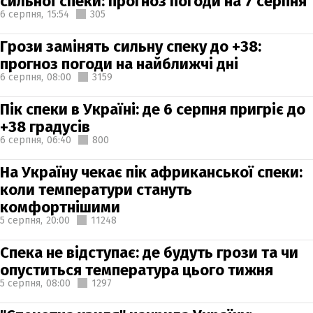
сильної спеки: прогноз погоди на 7 серпня
6 серпня,
15:54
305
Грози замінять сильну спеку до +38:
прогноз погоди на найближчі дні
6 серпня,
08:00
3159
Пік спеки в Україні: де 6 серпня пригріє до
+38 градусів
6 серпня,
06:40
800
На Україну чекає пік африканської спеки:
коли температури стануть
комфортнішими
5 серпня,
20:00
11248
Спека не відступає: де будуть грози та чи
опуститься температура цього тижня
5 серпня,
08:00
1297