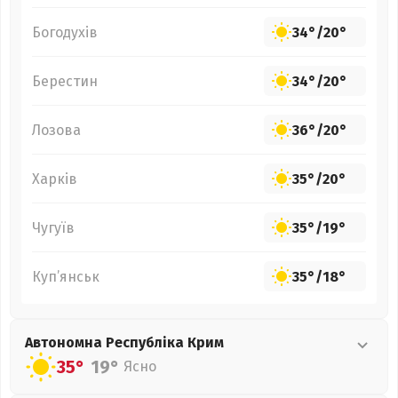
Богодухів
34°
/
20°
Берестин
34°
/
20°
Лозова
36°
/
20°
Харків
35°
/
20°
Чугуїв
35°
/
19°
Куп’янськ
35°
/
18°
Автономна Республіка Крим
35°
19°
Ясно