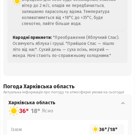
вітер до 2 м/с, опадів не передбачається,
залишаємо парасольку вдома. Температура
коливатиметься від +18°C до +35°C, буде
спекотно, пийте більше води.
Народні прикмети:
"Преображення (Яблучний Спас).
Освячують яблука і груші. "Прийшов Спас — пішло
літо від нас". Сухий день — суха осінь, мокрий —
мокра. Ночі стають по-справжньому холодними."
Погода Харківська
область
Актуальна інформація про погоду та атмосферні умови на сьогодні
Харківська
область
36°
18°
Ясно
Ізюм
36°
/
18°