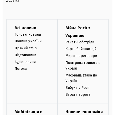
додатку
Всі новини
Війна Росії з
Головні новини
Україною
Новини України
Ракетні обстріли
Прямий ефір
Карта бойових дій
Відеоновини
Мирні переговори
Аудіоновини
Повітряна тривога в
Україні
Погода
Масована атака по
Україні
Вибухи у Росії
Втрати ворога
Мобілізація в
Новини економіки