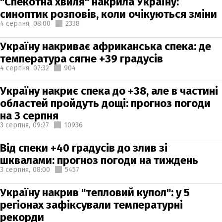
"Спекотна хвиля" накрила Україну:
синоптик розповів, коли очікуються зміни
4 серпня,
08:00
2338
Україну накриває африканська спека: де
температура сягне +39 градусів
4 серпня,
07:32
904
Україну накриє спека до +38, але в частині
областей пройдуть дощі: прогноз погоди
на 3 серпня
3 серпня,
09:27
10936
Від спеки +40 градусів до злив зі
шквалами: прогноз погоди на тиждень
3 серпня,
08:00
5457
Україну накрив "тепловий купол": у 5
регіонах зафіксували температурні
рекорди