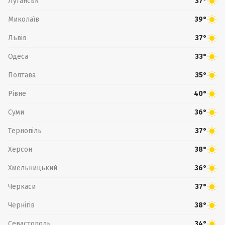
Луганськ
37°
Миколаїв
39°
Львів
37°
Одеса
33°
Полтава
35°
Рівне
40°
Суми
36°
Тернопіль
37°
Херсон
38°
Хмельницький
36°
Черкаси
37°
Чернігів
38°
Севастополь
34°