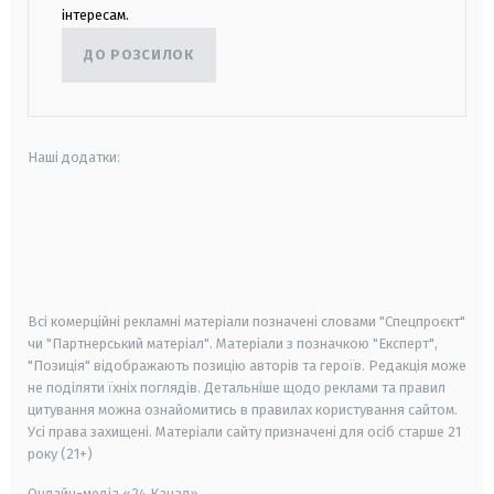
інтересам.
ДО РОЗСИЛОК
Наші додатки:
android
apple
smart tv
samsung smart tv
Всі комерційні рекламні матеріали позначені словами "Спецпроєкт"
чи "Партнерський матеріал". Матеріали з позначкою "Експерт",
"Позиція" відображають позицію авторів та героїв. Редакція може
не поділяти їхніх поглядів. Детальніше щодо реклами та правил
цитування можна ознайомитись в правилах користування сайтом.
Усі права захищені.
Матеріали сайту призначені для осіб старше
21
року (21+)
Онлайн-медіа «24 Канал»