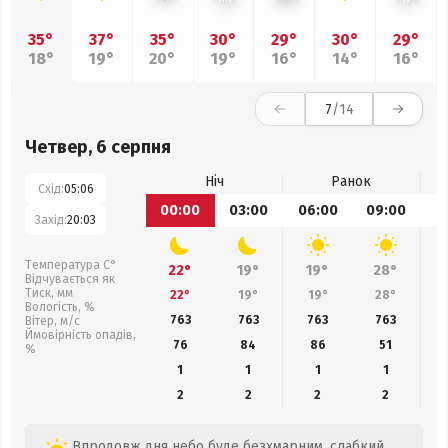
35°
37°
35°
30°
29°
30°
29°
18°
19°
20°
19°
16°
14°
16°
7
/14
Четвер, 6 серпня
Ніч
Ранок
Схід:
05:06
00:00
03:00
06:00
09:00
1
Захід:
20:03
Температура С°
22°
19°
19°
28°
Відчувається як
Тиск, мм
22°
19°
19°
28°
Вологість, %
763
763
763
763
Вітер, м/с
Ймовірність опадів,
76
84
86
51
%
1
1
1
1
2
2
2
2
Впродовж дня небо буде безхмарним, слабкий