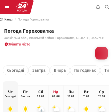
24 Канал
Погода Гороховатка
Погода Гороховатка
Харківська обл., Ізюмський район, Гороховатка, 49.34°Пн, 37.52°Сх
Змінити місто
Сьогодні
Завтра
Вчора
По годинах
Тиж
Чт
Пт
Сб
Нд
Пн
Вт
Ср
Сьогодні
Завтра
08.08
09.08
10.08
11.08
12.08