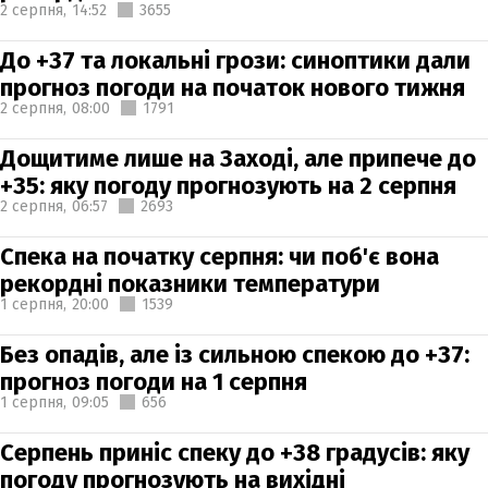
2 серпня,
14:52
3655
До +37 та локальні грози: синоптики дали
прогноз погоди на початок нового тижня
2 серпня,
08:00
1791
Дощитиме лише на Заході, але припече до
+35: яку погоду прогнозують на 2 серпня
2 серпня,
06:57
2693
Спека на початку серпня: чи поб'є вона
рекордні показники температури
1 серпня,
20:00
1539
Без опадів, але із сильною спекою до +37:
прогноз погоди на 1 серпня
1 серпня,
09:05
656
Серпень приніс спеку до +38 градусів: яку
погоду прогнозують на вихідні