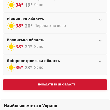
34°
19°
Ясно
Вінницька
область
38°
20°
Переважно ясно
Волинська
область
38°
21°
Ясно
Дніпропетровська
область
35°
23°
Ясно
ПОКАЗАТИ ІНШІ ОБЛАСТІ
Найбільші міста в Україні