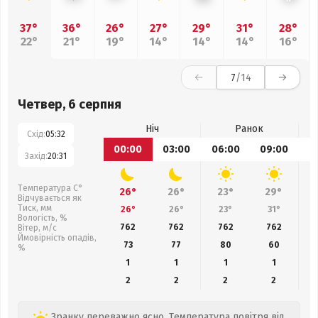
37°
36°
26°
27°
29°
31°
28°
22°
21°
19°
14°
14°
14°
16°
7
/14
Четвер, 6 серпня
Ніч
Ранок
Схід:
05:32
00:00
03:00
06:00
09:00
1
Захід:
20:31
Температура С°
26°
26°
23°
29°
Відчувається як
Тиск, мм
26°
26°
23°
31°
Вологість, %
762
762
762
762
Вітер, м/с
Ймовірність опадів,
73
77
80
60
%
1
1
1
1
2
2
2
2
Зранку переважно ясно. Температура повітря від