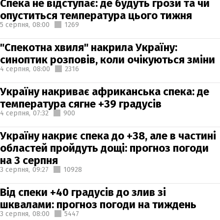
Спека не відступає: де будуть грози та чи
опуститься температура цього тижня
5 серпня,
08:00
1269
"Спекотна хвиля" накрила Україну:
синоптик розповів, коли очікуються зміни
4 серпня,
08:00
2316
Україну накриває африканська спека: де
температура сягне +39 градусів
4 серпня,
07:32
900
Україну накриє спека до +38, але в частині
областей пройдуть дощі: прогноз погоди
на 3 серпня
3 серпня,
09:27
10928
Від спеки +40 градусів до злив зі
шквалами: прогноз погоди на тиждень
3 серпня,
08:00
5447