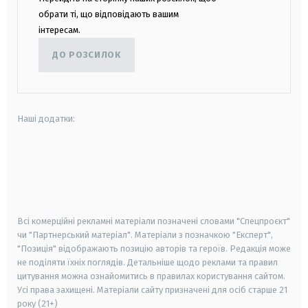
обрати ті, що відповідають вашим
інтересам.
ДО РОЗСИЛОК
Наші додатки:
android
apple
smart tv
samsung smart tv
Всі комерційні рекламні матеріали позначені словами "Спецпроєкт"
чи "Партнерський матеріал". Матеріали з позначкою "Експерт",
"Позиція" відображають позицію авторів та героїв. Редакція може
не поділяти їхніх поглядів. Детальніше щодо реклами та правил
цитування можна ознайомитись в правилах користування сайтом.
Усі права захищені.
Матеріали сайту призначені для осіб старше
21
року (21+)