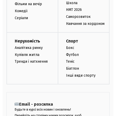
Школа
Фільми на вечір
НМТ 2026
Комедії
Саморозвиток
Серіали
Навчання за кордоном
Нерухомість
Спорт
Аналітика ринку
Бокс
Купівля житла
Футбол
Тренди і натхнення
Теніс
Біатлон
Інші види спорту
Email - розсилка
Будьте в курсі всіх новин і оновлень!
Перейдіть на сторінку наших розсилок, щоб