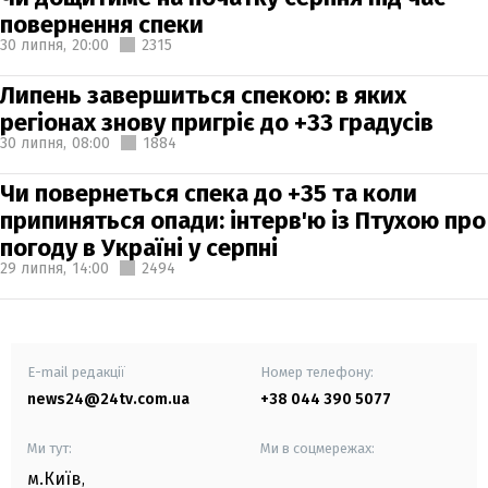
повернення спеки
30 липня,
20:00
2315
Липень завершиться спекою: в яких
регіонах знову пригріє до +33 градусів
30 липня,
08:00
1884
Чи повернеться спека до +35 та коли
припиняться опади: інтерв'ю із Птухою про
погоду в Україні у серпні
29 липня,
14:00
2494
E-mail редакції
Номер телефону:
news24@24tv.com.ua
+38 044 390 5077
Ми тут:
Ми в соцмережах:
м.Київ
,