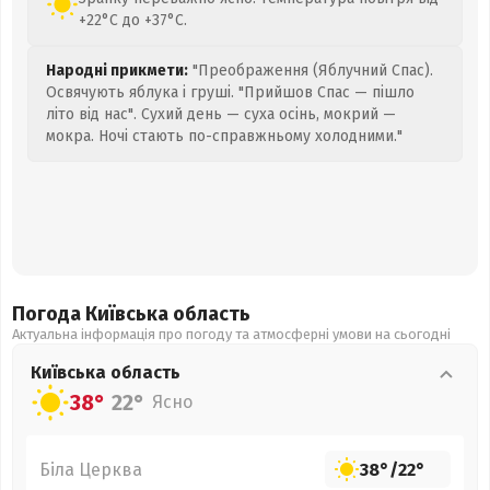
+22°C до +37°C.
Народні прикмети:
"Преображення (Яблучний Спас).
Освячують яблука і груші. "Прийшов Спас — пішло
літо від нас". Сухий день — суха осінь, мокрий —
мокра. Ночі стають по-справжньому холодними."
Погода Київська
область
Актуальна інформація про погоду та атмосферні умови на сьогодні
Київська
область
38°
22°
Ясно
Біла Церква
38°
/
22°