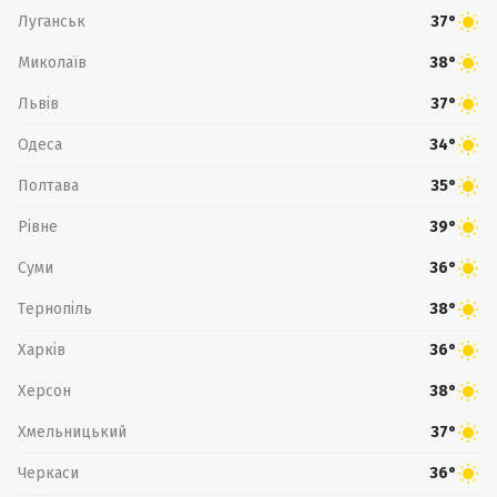
Луганськ
37°
Миколаїв
38°
Львів
37°
Одеса
34°
Полтава
35°
Рівне
39°
Суми
36°
Тернопіль
38°
Харків
36°
Херсон
38°
Хмельницький
37°
Черкаси
36°