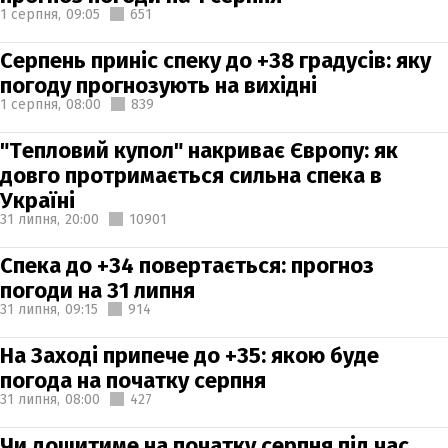
1 серпня,
09:05
651
Серпень приніс спеку до +38 градусів: яку
погоду прогнозують на вихідні
1 серпня,
08:00
839
"Тепловий купол" накриває Європу: як
довго протримається сильна спека в
Україні
31 липня,
20:00
10901
Спека до +34 повертається: прогноз
погоди на 31 липня
31 липня,
09:15
914
На Заході припече до +35: якою буде
погода на початку серпня
31 липня,
08:00
427
Чи дощитиме на початку серпня під час