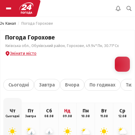
24 Канал
Погода Горохове
Погода Горохове
Київська обл., Обухівський район, Горохове, 49.94°Пн, 30.71°Сх
Змінити місто
Сьогодні
Завтра
Вчора
По годинах
Тиж
Чт
Пт
Сб
Нд
Пн
Вт
Ср
Сьогодні
Завтра
08.08
09.08
10.08
11.08
12.08