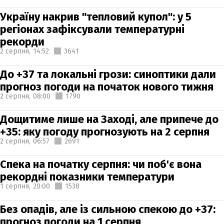
Україну накрив "тепловий купол": у 5
регіонах зафіксували температурні
рекорди
2 серпня,
14:52
3641
До +37 та локальні грози: синоптики дали
прогноз погоди на початок нового тижня
2 серпня,
08:00
1790
Дощитиме лише на Заході, але припече до
+35: яку погоду прогнозують на 2 серпня
2 серпня,
06:57
2691
Спека на початку серпня: чи поб'є вона
рекордні показники температури
1 серпня,
20:00
1538
Без опадів, але із сильною спекою до +37:
прогноз погоди на 1 серпня