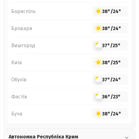
Бориспіль
38°
/
24°
Бровари
38°
/
24°
Вишгород
37°
/
25°
Київ
38°
/
25°
Обухів
37°
/
24°
Фастів
36°
/
23°
Буча
38°
/
24°
Автономна Республіка Крим