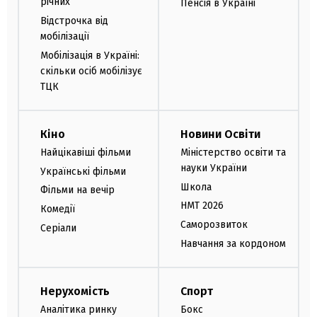
річних
Пенсія в Україні
Відстрочка від
мобілізації
Мобілізація в Україні:
скільки осіб мобілізує
ТЦК
Кіно
Новини Освіти
Найцікавіші фільми
Міністерство освіти та
науки України
Українські фільми
Школа
Фільми на вечір
НМТ 2026
Комедії
Саморозвиток
Серіали
Навчання за кордоном
Нерухомість
Спорт
Аналітика ринку
Бокс