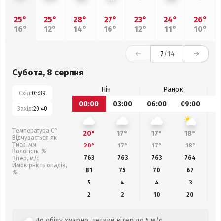
25°
25°
28°
27°
23°
24°
26°
16°
12°
14°
16°
12°
11°
10°
7
/14
Субота, 8 серпня
Ніч
Ранок
Схід:
05:39
00:00
03:00
06:00
09:00
1
Захід:
20:40
Температура С°
20°
17°
17°
18°
Відчувається як
Тиск, мм
20°
17°
17°
18°
Вологість, %
763
763
763
764
Вітер, м/с
Ймовірність опадів,
81
75
70
67
%
5
4
4
3
2
2
10
20
До обіду хмарно, легкий вітер до 5 м/с.