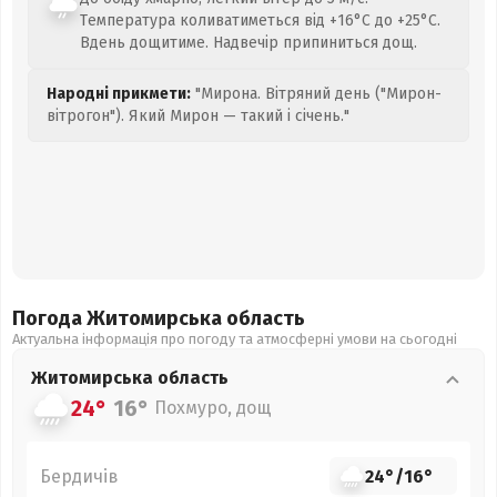
Температура коливатиметься від +16°C до +25°C.
Вдень дощитиме. Надвечір припиниться дощ.
Народні прикмети:
"Мирона. Вітряний день ("Мирон-
вітрогон"). Який Мирон — такий і січень."
Погода Житомирська
область
Актуальна інформація про погоду та атмосферні умови на сьогодні
Житомирська
область
24°
16°
Похмуро, дощ
Бердичів
24°
/
16°