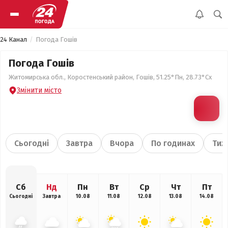
24 Канал
Погода Гошів
Погода Гошів
Житомирська обл., Коростенський район, Гошів, 51.25°Пн, 28.73°Сх
Змінити місто
Сьогодні
Завтра
Вчора
По годинах
Тиж
Сб
Нд
Пн
Вт
Ср
Чт
Пт
Сьогодні
Завтра
10.08
11.08
12.08
13.08
14.08