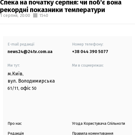
Спека на початку серпня: чи поб'є вона
рекордні показники температури
1 серпня,
20:00
1540
E-mail редакції
Номер телефону:
news24@24tv.com.ua
+38 044 390 5077
Ми тут:
Ми в соцмережах:
м.Київ
,
вул. Володимирська
офіс
61/11,
50
Про нас
Угода Користувача Спільноти
Редакція
Правила коментування