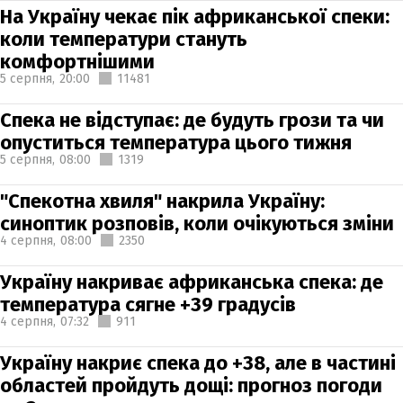
На Україну чекає пік африканської спеки:
коли температури стануть
комфортнішими
5 серпня,
20:00
11481
Спека не відступає: де будуть грози та чи
опуститься температура цього тижня
5 серпня,
08:00
1319
"Спекотна хвиля" накрила Україну:
синоптик розповів, коли очікуються зміни
4 серпня,
08:00
2350
Україну накриває африканська спека: де
температура сягне +39 градусів
4 серпня,
07:32
911
Україну накриє спека до +38, але в частині
областей пройдуть дощі: прогноз погоди