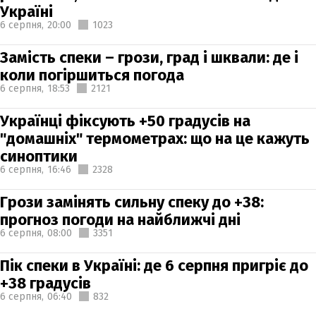
Україні
6 серпня,
20:00
1023
Замість спеки – грози, град і шквали: де і
коли погіршиться погода
6 серпня,
18:53
2121
Українці фіксують +50 градусів на
"домашніх" термометрах: що на це кажуть
синоптики
6 серпня,
16:46
2328
Грози замінять сильну спеку до +38:
прогноз погоди на найближчі дні
6 серпня,
08:00
3351
Пік спеки в Україні: де 6 серпня пригріє до
+38 градусів
6 серпня,
06:40
832