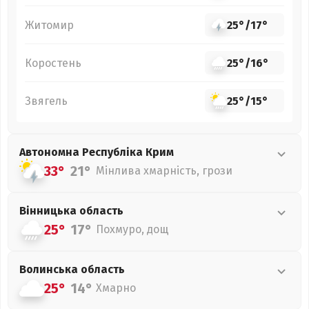
Житомир
25°
/
17°
Коростень
25°
/
16°
Звягель
25°
/
15°
Автономна Республіка Крим
33°
21°
Мінлива хмарність, грози
Вінницька
область
25°
17°
Похмуро, дощ
Волинська
область
25°
14°
Хмарно