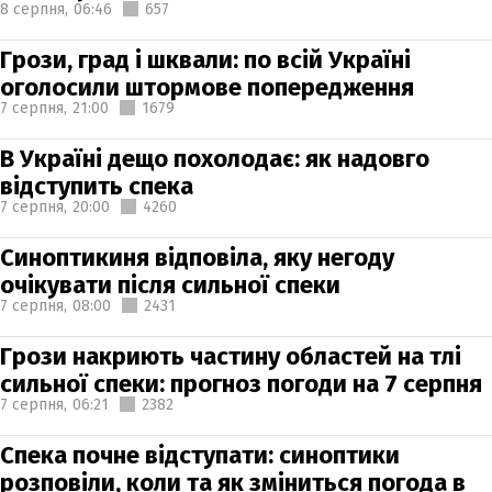
8 серпня,
06:46
657
Грози, град і шквали: по всій Україні
оголосили штормове попередження
7 серпня,
21:00
1679
В Україні дещо похолодає: як надовго
відступить спека
7 серпня,
20:00
4260
Синоптикиня відповіла, яку негоду
очікувати після сильної спеки
7 серпня,
08:00
2431
Грози накриють частину областей на тлі
сильної спеки: прогноз погоди на 7 серпня
7 серпня,
06:21
2382
Спека почне відступати: синоптики
розповіли, коли та як зміниться погода в