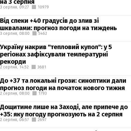
на 3 серпня
3 серпня,
09:27
10979
Від спеки +40 градусів до злив зі
шквалами: прогноз погоди на тиждень
3 серпня,
08:00
5462
Україну накрив "тепловий купол": у 5
регіонах зафіксували температурні
рекорди
2 серпня,
14:52
3681
До +37 та локальні грози: синоптики дали
прогноз погоди на початок нового тижня
2 серпня,
08:00
1793
Дощитиме лише на Заході, але припече до
+35: яку погоду прогнозують на 2 серпня
2 серпня,
06:57
2697