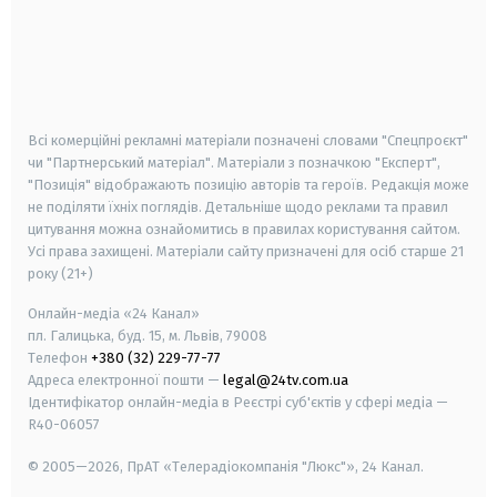
android
apple
smart tv
samsung smart tv
Всі комерційні рекламні матеріали позначені словами "Спецпроєкт"
чи "Партнерський матеріал". Матеріали з позначкою "Експерт",
"Позиція" відображають позицію авторів та героїв. Редакція може
не поділяти їхніх поглядів. Детальніше щодо реклами та правил
цитування можна ознайомитись в правилах користування сайтом.
Усі права захищені.
Матеріали сайту призначені для осіб старше
21
року (21+)
Онлайн-медіа «24 Канал»
пл. Галицька, буд. 15, м. Львів, 79008
Телефон
+380 (32) 229-77-77
Адреса електронної пошти —
legal@24tv.com.ua
Ідентифікатор онлайн-медіа в Реєстрі суб'єктів у сфері медіа —
R40-06057
© 2005—2026,
ПрАТ «Телерадіокомпанія "Люкс"», 24 Канал.