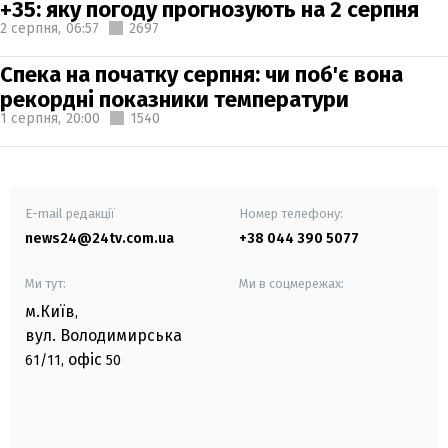
+35: яку погоду прогнозують на 2 серпня
2 серпня,
06:57
2697
Спека на початку серпня: чи поб'є вона
рекордні показники температури
1 серпня,
20:00
1540
E-mail редакції
Номер телефону:
news24@24tv.com.ua
+38 044 390 5077
Ми тут:
Ми в соцмережах:
м.Київ
,
вул. Володимирська
офіс
61/11,
50