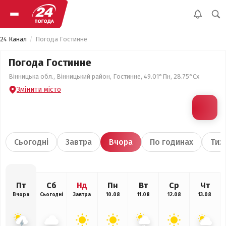
24 Канал
Погода Гостинне
Погода Гостинне
Вінницька обл., Вінницький район, Гостинне, 49.01°Пн, 28.75°Сх
Змінити місто
Сьогодні
Завтра
Вчора
По годинах
Тиж
Пт
Сб
Нд
Пн
Вт
Ср
Чт
Вчора
Сьогодні
Завтра
10.08
11.08
12.08
13.08