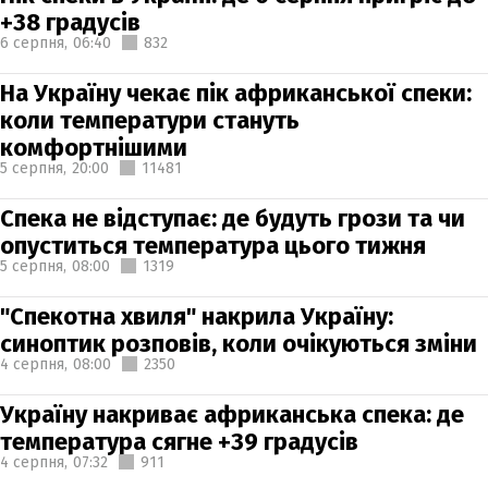
+38 градусів
6 серпня,
06:40
832
На Україну чекає пік африканської спеки:
коли температури стануть
комфортнішими
5 серпня,
20:00
11481
Спека не відступає: де будуть грози та чи
опуститься температура цього тижня
5 серпня,
08:00
1319
"Спекотна хвиля" накрила Україну:
синоптик розповів, коли очікуються зміни
4 серпня,
08:00
2350
Україну накриває африканська спека: де
температура сягне +39 градусів
4 серпня,
07:32
911