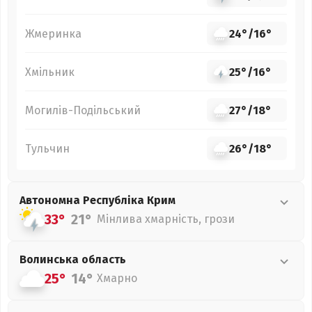
Жмеринка
24°
/
16°
Хмільник
25°
/
16°
Могилів-Подільський
27°
/
18°
Тульчин
26°
/
18°
Автономна Республіка Крим
33°
21°
Мінлива хмарність, грози
Волинська
область
25°
14°
Хмарно