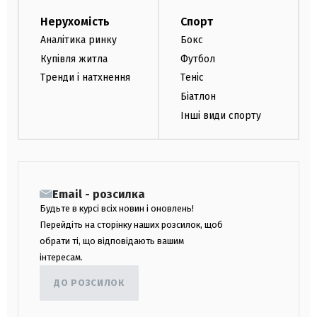
Нерухомість
Спорт
Аналітика ринку
Бокс
Купівля житла
Футбол
Тренди і натхнення
Теніс
Біатлон
Інші види спорту
Email - розсилка
Будьте в курсі всіх новин і оновлень!
Перейдіть на сторінку наших розсилок, щоб
обрати ті, що відповідають вашим
інтересам.
ДО РОЗСИЛОК