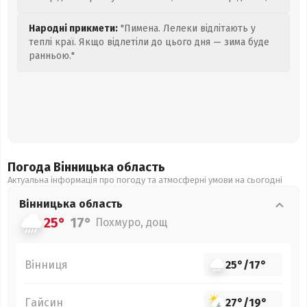
Народні прикмети:
"Пимена. Лелеки відлітають у
теплі краї. Якщо відлетіли до цього дня — зима буде
ранньою."
Погода Вінницька
область
Актуальна інформація про погоду та атмосферні умови на сьогодні
Вінницька
область
25°
17°
Похмуро, дощ
Вінниця
25°
/
17°
Гайсин
27°
/
19°