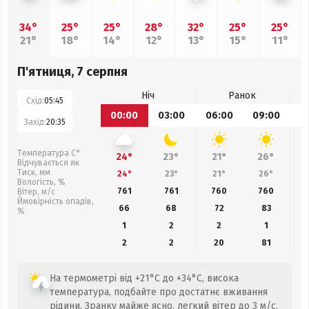
34°
25°
25°
28°
32°
25°
25°
21°
18°
14°
12°
13°
15°
11°
П'ятниця, 7 серпня
Ніч
Ранок
Схід:
05:45
00:00
03:00
06:00
09:00
1
Захід:
20:35
Температура С°
24°
23°
21°
26°
Відчувається як
Тиск, мм
24°
23°
21°
26°
Вологість, %
761
761
760
760
Вітер, м/с
Ймовірність опадів,
66
68
72
83
%
1
2
2
1
2
2
20
81
На термометрі від +21°C до +34°C, висока
температура, подбайте про достатнє вживання
рідини. Зранку майже ясно, легкий вітер до 3 м/с.