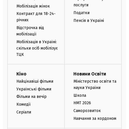
послуги
Мобілізація жінок
Податки
Контракт для 18-24-
річних
Пенсія в Україні
Відстрочка від
мобілізації
Мобілізація в Україні:
скільки осіб мобілізує
ТЦК
Кіно
Новини Освіти
Найцікавіші фільми
Міністерство освіти та
науки України
Українські фільми
Школа
Фільми на вечір
НМТ 2026
Комедії
Саморозвиток
Серіали
Навчання за кордоном