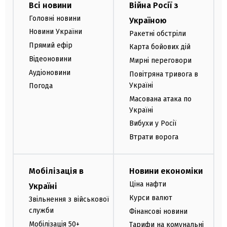
Всі новини
Війна Росії з
Головні новини
Україною
Новини України
Ракетні обстріли
Прямий ефір
Карта бойових дій
Відеоновини
Мирні переговори
Аудіоновини
Повітряна тривога в
Україні
Погода
Масована атака по
Україні
Вибухи у Росії
Втрати ворога
Мобілізація в
Новини економіки
Ціна нафти
Україні
Курси валют
Звільнення з військової
служби
Фінансові новини
Мобілізація 50+
Тарифи на комунальні