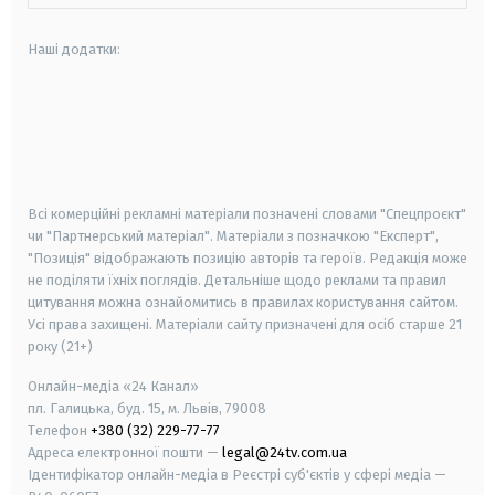
Наші додатки:
android
apple
smart tv
samsung smart tv
Всі комерційні рекламні матеріали позначені словами "Спецпроєкт"
чи "Партнерський матеріал". Матеріали з позначкою "Експерт",
"Позиція" відображають позицію авторів та героїв. Редакція може
не поділяти їхніх поглядів. Детальніше щодо реклами та правил
цитування можна ознайомитись в правилах користування сайтом.
Усі права захищені.
Матеріали сайту призначені для осіб старше
21
року (21+)
Онлайн-медіа «24 Канал»
пл. Галицька, буд. 15, м. Львів, 79008
Телефон
+380 (32) 229-77-77
Адреса електронної пошти —
legal@24tv.com.ua
Ідентифікатор онлайн-медіа в Реєстрі суб'єктів у сфері медіа —