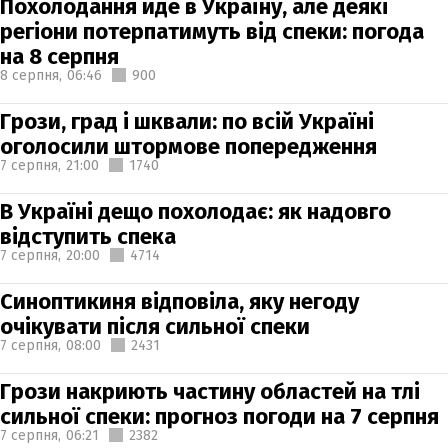
Похолодання йде в Україну, але деякі
регіони потерпатимуть від спеки: погода
на 8 серпня
8 серпня,
06:46
900
Грози, град і шквали: по всій Україні
оголосили штормове попередження
7 серпня,
21:00
1740
В Україні дещо похолодає: як надовго
відступить спека
7 серпня,
20:00
4714
Синоптикиня відповіла, яку негоду
очікувати після сильної спеки
7 серпня,
08:00
2431
Грози накриють частину областей на тлі
сильної спеки: прогноз погоди на 7 серпня
7 серпня,
06:21
2382