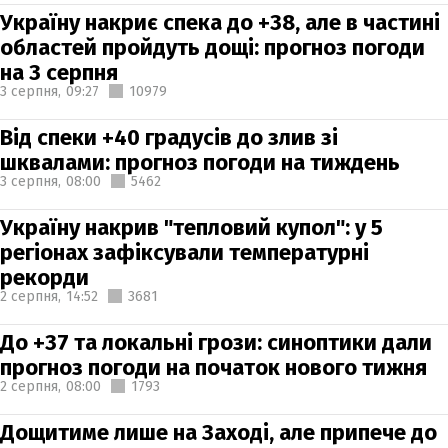
Україну накриє спека до +38, але в частині
областей пройдуть дощі: прогноз погоди
на 3 серпня
3 серпня,
09:27
10979
Від спеки +40 градусів до злив зі
шквалами: прогноз погоди на тиждень
3 серпня,
08:00
5462
Україну накрив "тепловий купол": у 5
регіонах зафіксували температурні
рекорди
2 серпня,
14:52
3681
До +37 та локальні грози: синоптики дали
прогноз погоди на початок нового тижня
2 серпня,
08:00
1793
Дощитиме лише на Заході, але припече до