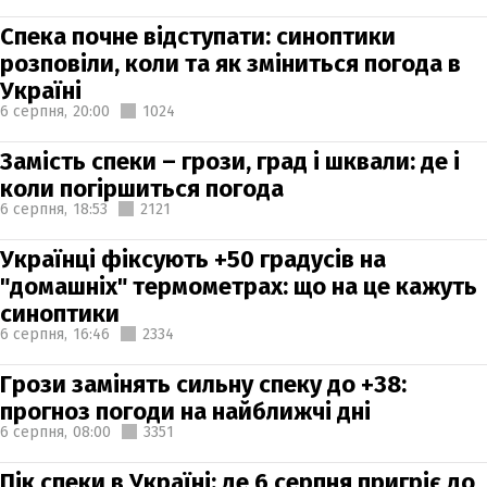
Спека почне відступати: синоптики
розповіли, коли та як зміниться погода в
Україні
6 серпня,
20:00
1024
Замість спеки – грози, град і шквали: де і
коли погіршиться погода
6 серпня,
18:53
2121
Українці фіксують +50 градусів на
"домашніх" термометрах: що на це кажуть
синоптики
6 серпня,
16:46
2334
Грози замінять сильну спеку до +38:
прогноз погоди на найближчі дні
6 серпня,
08:00
3351
Пік спеки в Україні: де 6 серпня пригріє до