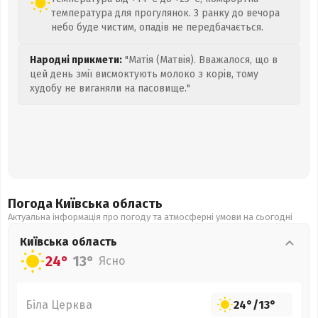
температура для прогулянок. З ранку до вечора
небо буде чистим, опадів не передбачається.
Народні прикмети:
"Матія (Матвія). Вважалося, що в
цей день змії висмоктують молоко з корів, тому
худобу не виганяли на пасовище."
Погода Київська
область
Актуальна інформація про погоду та атмосферні умови на сьогодні
Київська
область
24°
13°
Ясно
Біла Церква
24°
/
13°