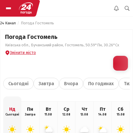
24 Канал
Погода Гостомель
Погода Гостомель
Київська обл., Бучанський район, Гостомель, 50.59°Пн, 30.26°Сх
Змінити місто
Сьогодні
Завтра
Вчора
По годинах
Тиж
Нд
Пн
Вт
Ср
Чт
Пт
Сб
Сьогодні
Завтра
11.08
12.08
13.08
14.08
15.08