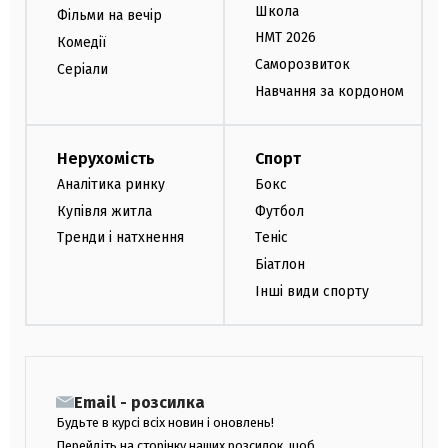
Школа
Фільми на вечір
НМТ 2026
Комедії
Саморозвиток
Серіали
Навчання за кордоном
Нерухомість
Спорт
Аналітика ринку
Бокс
Купівля житла
Футбол
Тренди і натхнення
Теніс
Біатлон
Інші види спорту
Email - розсилка
Будьте в курсі всіх новин і оновлень!
Перейдіть на сторінку наших розсилок, щоб