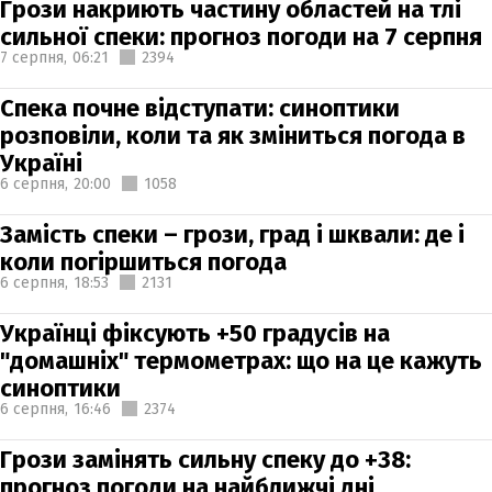
Грози накриють частину областей на тлі
сильної спеки: прогноз погоди на 7 серпня
7 серпня,
06:21
2394
Спека почне відступати: синоптики
розповіли, коли та як зміниться погода в
Україні
6 серпня,
20:00
1058
Замість спеки – грози, град і шквали: де і
коли погіршиться погода
6 серпня,
18:53
2131
Українці фіксують +50 градусів на
"домашніх" термометрах: що на це кажуть
синоптики
6 серпня,
16:46
2374
Грози замінять сильну спеку до +38:
прогноз погоди на найближчі дні