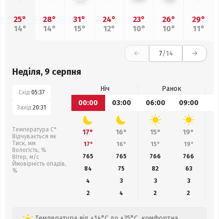
25°
28°
31°
24°
23°
26°
29°
14°
14°
15°
12°
10°
10°
11°
7
/14
Неділя, 9 серпня
Ніч
Ранок
Схід:
05:37
00:00
03:00
06:00
09:00
1
Захід:
20:31
Температура С°
17°
16°
15°
19°
Відчувається як
Тиск, мм
17°
16°
15°
19°
Вологість, %
765
765
766
766
Вітер, м/с
Ймовірність опадів,
84
75
82
63
%
4
3
3
3
2
4
2
2
Температура від +14°C до +25°C, комфортна