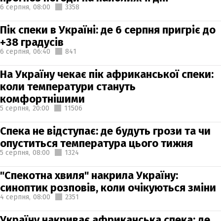
6 серпня,
08:00
3358
Пік спеки в Україні: де 6 серпня пригріє до
+38 градусів
6 серпня,
06:40
841
На Україну чекає пік африканської спеки:
коли температури стануть
комфортнішими
5 серпня,
20:00
11506
Спека не відступає: де будуть грози та чи
опуститься температура цього тижня
5 серпня,
08:00
1324
"Спекотна хвиля" накрила Україну:
синоптик розповів, коли очікуються зміни
4 серпня,
08:00
2351
Україну накриває африканська спека: де