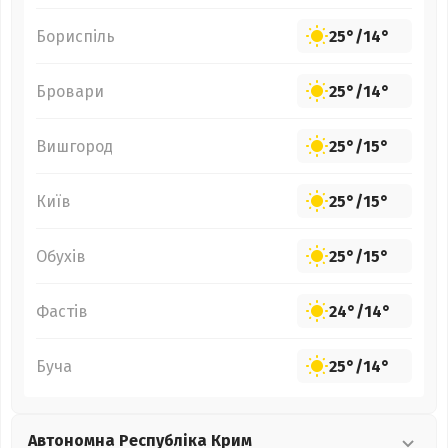
Бориспіль
25°
/
14°
Бровари
25°
/
14°
Вишгород
25°
/
15°
Київ
25°
/
15°
Обухів
25°
/
15°
Фастів
24°
/
14°
Буча
25°
/
14°
Автономна Республіка Крим