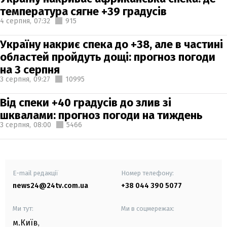
температура сягне +39 градусів
4 серпня,
07:32
915
Україну накриє спека до +38, але в частині
областей пройдуть дощі: прогноз погоди
на 3 серпня
3 серпня,
09:27
10995
Від спеки +40 градусів до злив зі
шквалами: прогноз погоди на тиждень
3 серпня,
08:00
5466
E-mail редакції
Номер телефону:
news24@24tv.com.ua
+38 044 390 5077
Ми тут:
Ми в соцмережах:
м.Київ
,