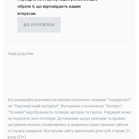
обрати ті, що відповідають вашим
інтересам.
ДО РОЗСИЛОК
Наші додатки:
android
apple
smart tv
samsung smart tv
Всі комерційні рекламні матеріали позначені словами "Спецпроєкт"
чи "Партнерський матеріал". Матеріали з позначкою "Експерт",
"Позиція" відображають позицію авторів та героїв. Редакція може
не поділяти їхніх поглядів. Детальніше щодо реклами та правил
цитування можна ознайомитись в правилах користування сайтом.
Усі права захищені.
Матеріали сайту призначені для осіб старше
21
року (21+)