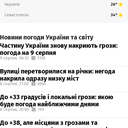
Чернігів
26°
Севастополь
34°
Новини погоди України та світу
Частину України знову накриють грози:
погода на 9 серпня
9 серпня,
06:33
1336
Вулиці перетворилися на річки: негода
накрила одразу низку міст
8 серпня,
21:00
3866
До +33 градусів і локальні грози: якою
буде погода найближчими днями
8 серпня,
20:00
709
До +38, але місцями з грозами та