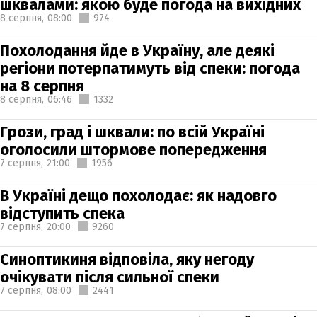
шквалами: якою буде погода на вихідних
8 серпня,
08:00
974
Похолодання йде в Україну, але деякі
регіони потерпатимуть від спеки: погода
на 8 серпня
8 серпня,
06:46
1332
Грози, град і шквали: по всій Україні
оголосили штормове попередження
7 серпня,
21:00
1956
В Україні дещо похолодає: як надовго
відступить спека
7 серпня,
20:00
9260
Синоптикиня відповіла, яку негоду
очікувати після сильної спеки
7 серпня,
08:00
2441