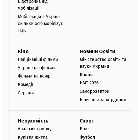
Відстрочка від
мобілізації
Мобілізація в Україні:
скільки осіб мобілізує
ТЦК
Кіно
Новини Освіти
Найцікавіші фільми
Міністерство освіти та
науки України
Українські фільми
Школа
Фільми на вечір
НМТ 2026
Комедії
Саморозвиток
Серіали
Навчання за кордоном
Нерухомість
Спорт
Аналітика ринку
Бокс
Купівля житла
Футбол