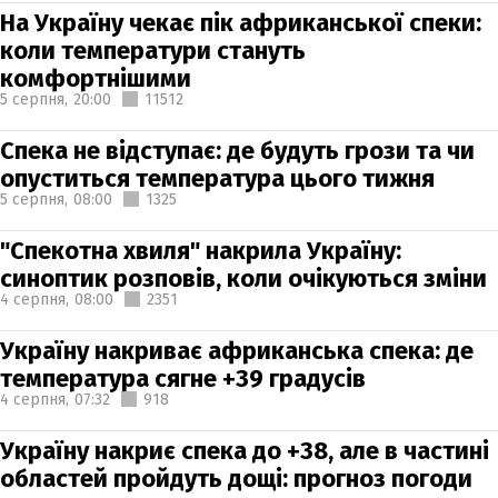
На Україну чекає пік африканської спеки:
коли температури стануть
комфортнішими
5 серпня,
20:00
11512
Спека не відступає: де будуть грози та чи
опуститься температура цього тижня
5 серпня,
08:00
1325
"Спекотна хвиля" накрила Україну:
синоптик розповів, коли очікуються зміни
4 серпня,
08:00
2351
Україну накриває африканська спека: де
температура сягне +39 градусів
4 серпня,
07:32
918
Україну накриє спека до +38, але в частині
областей пройдуть дощі: прогноз погоди