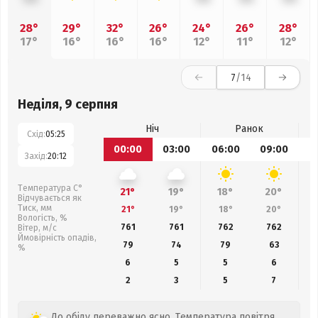
28°
29°
32°
26°
24°
26°
28°
17°
16°
16°
16°
12°
11°
12°
7
/14
Неділя, 9 серпня
Ніч
Ранок
Схід:
05:25
00:00
03:00
06:00
09:00
1
Захід:
20:12
Температура С°
21°
19°
18°
20°
Відчувається як
Тиск, мм
21°
19°
18°
20°
Вологість, %
761
761
762
762
Вітер, м/с
Ймовірність опадів,
79
74
79
63
%
6
5
5
6
2
3
5
7
До обіду переважно ясно. Температура повітря