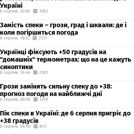
Україні
6 серпня,
20:00
1061
Замість спеки – грози, град і шквали: де і
коли погіршиться погода
6 серпня,
18:53
2131
Українці фіксують +50 градусів на
"домашніх" термометрах: що на це кажуть
синоптики
6 серпня,
16:46
2383
Грози замінять сильну спеку до +38:
прогноз погоди на найближчі дні
6 серпня,
08:00
3359
Пік спеки в Україні: де 6 серпня пригріє до
+38 градусів
6 серпня,
06:40
843