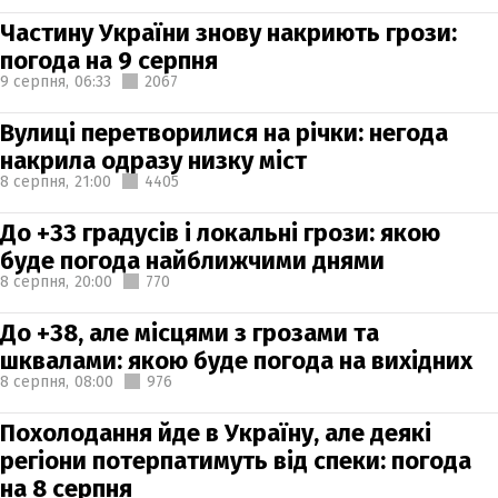
Частину України знову накриють грози:
погода на 9 серпня
9 серпня,
06:33
2067
Вулиці перетворилися на річки: негода
накрила одразу низку міст
8 серпня,
21:00
4405
До +33 градусів і локальні грози: якою
буде погода найближчими днями
8 серпня,
20:00
770
До +38, але місцями з грозами та
шквалами: якою буде погода на вихідних
8 серпня,
08:00
976
Похолодання йде в Україну, але деякі
регіони потерпатимуть від спеки: погода
на 8 серпня