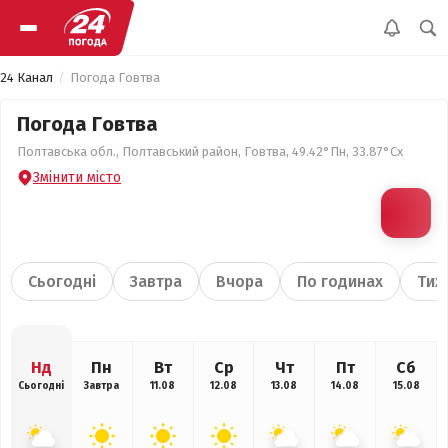
24 Канал
Погода Говтва
Погода Говтва
Полтавська обл., Полтавський район, Говтва, 49.42°Пн, 33.87°Сх
Змінити місто
Сьогодні
Завтра
Вчора
По годинах
Тиж
Нд
Пн
Вт
Ср
Чт
Пт
Сб
Сьогодні
Завтра
11.08
12.08
13.08
14.08
15.08