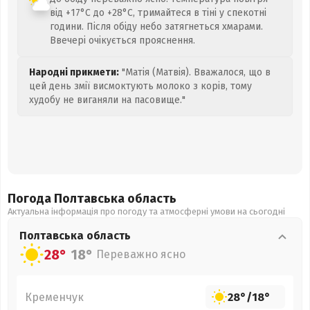
від +17°C до +28°C, тримайтеся в тіні у спекотні
години. Після обіду небо затягнеться хмарами.
Ввечері очікується прояснення.
Народні прикмети:
"Матія (Матвія). Вважалося, що в
цей день змії висмоктують молоко з корів, тому
худобу не виганяли на пасовище."
Погода Полтавська
область
Актуальна інформація про погоду та атмосферні умови на сьогодні
Полтавська
область
28°
18°
Переважно ясно
Кременчук
28°
/
18°