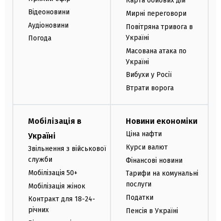
Карта бойових дій
Відеоновини
Мирні переговори
Аудіоновини
Повітряна тривога в
Україні
Погода
Масована атака по
Україні
Вибухи у Росії
Втрати ворога
Мобілізація в
Новини економіки
Ціна нафти
Україні
Курси валют
Звільнення з військової
служби
Фінансові новини
Мобілізація 50+
Тарифи на комунальні
послуги
Мобілізація жінок
Податки
Контракт для 18-24-
річних
Пенсія в Україні