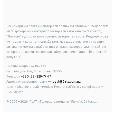
android
apple
smart tv
samsung smart tv
Всі комерційні рекламні матеріали позначені словами "Спецпроєкт"
чи "Партнерський матеріал". Матеріали з позначкою "Експерт",
"Позиція" відображають позицію авторів та героїв. Редакція може
не поділяти їхніх поглядів. Детальніше щодо реклами та правил
цитування можна ознайомитись в правилах користування сайтом.
Усі права захищені.
Матеріали сайту призначені для осіб старше
21
року (21+)
Онлайн-медіа «24 Канал»
пл. Галицька, буд. 15, м. Львів, 79008
Телефон
+380 (32) 229-77-77
Адреса електронної пошти —
legal@24tv.com.ua
Ідентифікатор онлайн-медіа в Реєстрі суб'єктів у сфері медіа —
R40-06057
© 2005—2026,
ПрАТ «Телерадіокомпанія "Люкс"», 24 Канал.