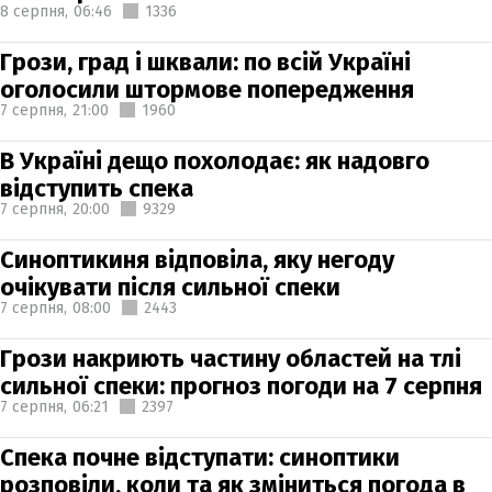
8 серпня,
06:46
1336
Грози, град і шквали: по всій Україні
оголосили штормове попередження
7 серпня,
21:00
1960
В Україні дещо похолодає: як надовго
відступить спека
7 серпня,
20:00
9329
Синоптикиня відповіла, яку негоду
очікувати після сильної спеки
7 серпня,
08:00
2443
Грози накриють частину областей на тлі
сильної спеки: прогноз погоди на 7 серпня
7 серпня,
06:21
2397
Спека почне відступати: синоптики
розповіли, коли та як зміниться погода в