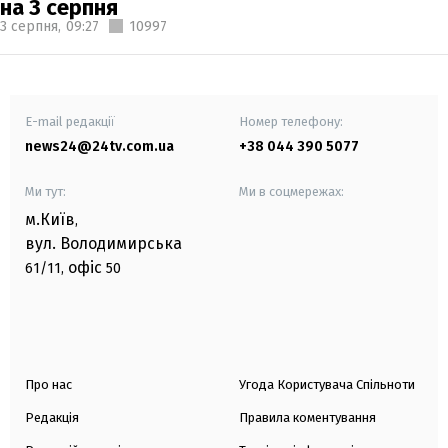
на 3 серпня
3 серпня,
09:27
10997
E-mail редакції
Номер телефону:
news24@24tv.com.ua
+38 044 390 5077
Ми тут:
Ми в соцмережах:
м.Київ
,
вул. Володимирська
офіс
61/11,
50
Про нас
Угода Користувача Спільноти
Редакція
Правила коментування