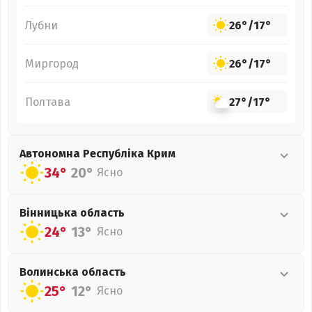
Лубни
26°
/
17°
Миргород
26°
/
17°
Полтава
27°
/
17°
Автономна Республіка Крим
34°
20°
Ясно
Вінницька
область
24°
13°
Ясно
Волинська
область
25°
12°
Ясно