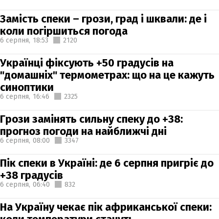
Замість спеки – грози, град і шквали: де і
коли погіршиться погода
6 серпня,
18:53
2120
Українці фіксують +50 градусів на
"домашніх" термометрах: що на це кажуть
синоптики
6 серпня,
16:46
2325
Грози замінять сильну спеку до +38:
прогноз погоди на найближчі дні
6 серпня,
08:00
3347
Пік спеки в Україні: де 6 серпня пригріє до
+38 градусів
6 серпня,
06:40
832
На Україну чекає пік африканської спеки: