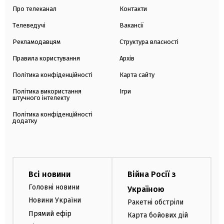
Про телеканал
Контакти
Телеведучі
Вакансії
Рекламодавцям
Структура власності
Правила користування
Архів
Політика конфіденційності
Карта сайту
Політика використання
Ігри
штучного інтелекту
Політика конфіденційності
додатку
Всі новини
Війна Росії з
Головні новини
Україною
Новини України
Ракетні обстріли
Прямий ефір
Карта бойових дій