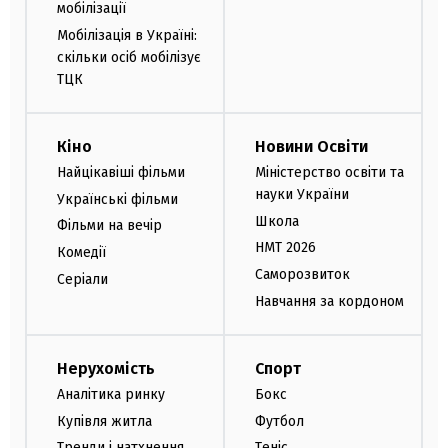
мобілізації
Мобілізація в Україні:
скільки осіб мобілізує
ТЦК
Кіно
Новини Освіти
Найцікавіші фільми
Міністерство освіти та
науки України
Українські фільми
Школа
Фільми на вечір
НМТ 2026
Комедії
Саморозвиток
Серіали
Навчання за кордоном
Нерухомість
Спорт
Аналітика ринку
Бокс
Купівля житла
Футбол
Тренди і натхнення
Теніс