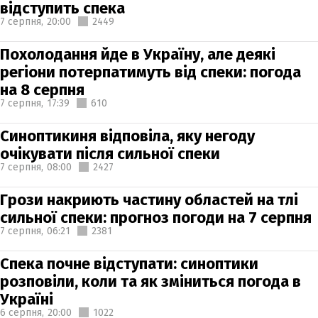
відступить спека
7 серпня,
20:00
2449
Похолодання йде в Україну, але деякі
регіони потерпатимуть від спеки: погода
на 8 серпня
7 серпня,
17:39
610
Синоптикиня відповіла, яку негоду
очікувати після сильної спеки
7 серпня,
08:00
2427
Грози накриють частину областей на тлі
сильної спеки: прогноз погоди на 7 серпня
7 серпня,
06:21
2381
Спека почне відступати: синоптики
розповіли, коли та як зміниться погода в
Україні
6 серпня,
20:00
1022