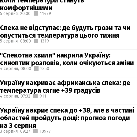
коли температури стануть
комфортнішими
5 серпня,
20:00
11479
Спека не відступає: де будуть грози та чи
опуститься температура цього тижня
5 серпня,
08:00
1319
"Спекотна хвиля" накрила Україну:
синоптик розповів, коли очікуються зміни
4 серпня,
08:00
2350
Україну накриває африканська спека: де
температура сягне +39 градусів
4 серпня,
07:32
911
Україну накриє спека до +38, але в частині
областей пройдуть дощі: прогноз погоди
на 3 серпня
3 серпня,
09:27
10977