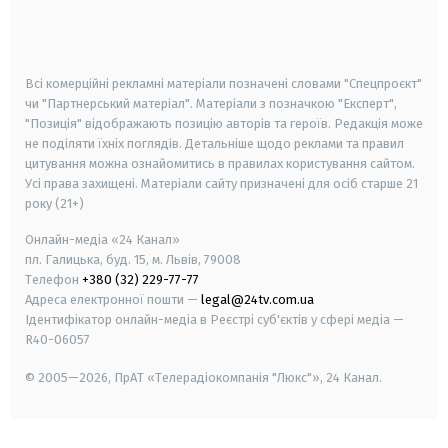
smart tv
samsung smart tv
Всі комерційні рекламні матеріали позначені словами "Спецпроєкт"
чи "Партнерський матеріал". Матеріали з позначкою "Експерт",
"Позиція" відображають позицію авторів та героїв. Редакція може
не поділяти їхніх поглядів. Детальніше щодо реклами та правил
цитування можна ознайомитись в правилах користування сайтом.
Усі права захищені.
Матеріали сайту призначені для осіб старше
21
року (21+)
Онлайн-медіа «24 Канал»
пл. Галицька, буд. 15, м. Львів, 79008
Телефон
+380 (32) 229-77-77
Адреса електронної пошти —
legal@24tv.com.ua
Ідентифікатор онлайн-медіа в Реєстрі суб'єктів у сфері медіа —
R40-06057
© 2005—2026,
ПрАТ «Телерадіокомпанія "Люкс"», 24 Канал.