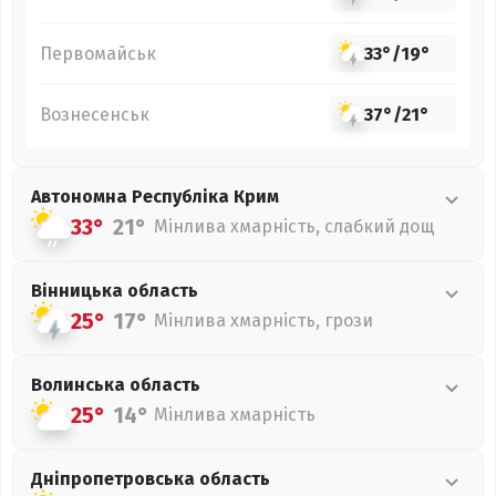
Первомайськ
33°
/
19°
Вознесенськ
37°
/
21°
Автономна Республіка Крим
33°
21°
Мінлива хмарність, слабкий дощ
Вінницька
область
25°
17°
Мінлива хмарність, грози
Волинська
область
25°
14°
Мінлива хмарність
Дніпропетровська
область