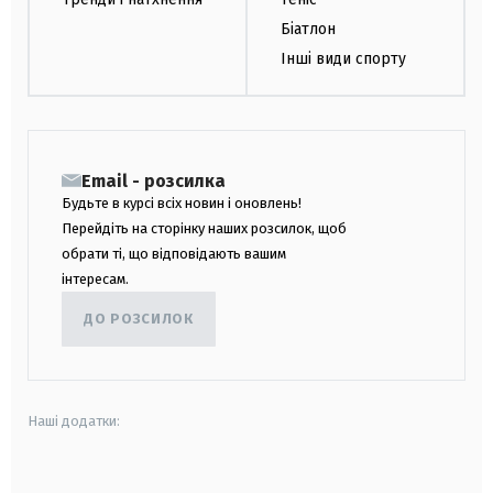
Біатлон
Інші види спорту
Email - розсилка
Будьте в курсі всіх новин і оновлень!
Перейдіть на сторінку наших розсилок, щоб
обрати ті, що відповідають вашим
інтересам.
ДО РОЗСИЛОК
Наші додатки:
android
apple