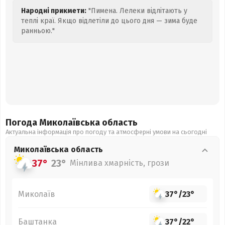
Народні прикмети:
"Пимена. Лелеки відлітають у
теплі краї. Якщо відлетіли до цього дня — зима буде
ранньою."
Погода Миколаївська
область
Актуальна інформація про погоду та атмосферні умови на сьогодні
Миколаївська
область
37°
23°
Мінлива хмарність, грози
Миколаїв
37°
/
23°
Баштанка
37°
/
22°