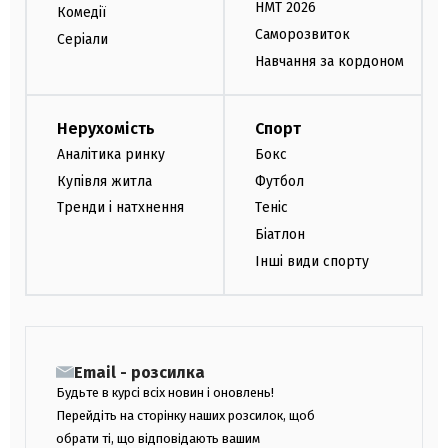
НМТ 2026
Комедії
Саморозвиток
Серіали
Навчання за кордоном
Нерухомість
Спорт
Аналітика ринку
Бокс
Купівля житла
Футбол
Тренди і натхнення
Теніс
Біатлон
Інші види спорту
Email - розсилка
Будьте в курсі всіх новин і оновлень!
Перейдіть на сторінку наших розсилок, щоб
обрати ті, що відповідають вашим