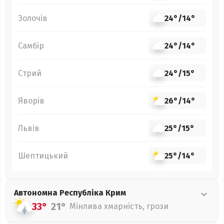
Золочів
24°
/
14°
Самбір
24°
/
14°
Стрий
24°
/
15°
Яворів
26°
/
14°
Львів
25°
/
15°
Шептицький
25°
/
14°
Автономна Республіка Крим
33°
21°
Мінлива хмарність, грози