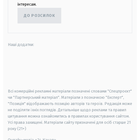
інтересам.
ДО РОЗСИЛОК
Наші додатки:
android
apple
smart tv
samsung smart tv
Всі комерційні рекламні матеріали позначені словами "Спецпроєкт"
чи "Партнерський матеріал". Матеріали з позначкою "Експерт",
"Позиція" відображають позицію авторів та героїв. Редакція може
не поділяти їхніх поглядів. Детальніше щодо реклами та правил
цитування можна ознайомитись в правилах користування сайтом.
Усі права захищені.
Матеріали сайту призначені для осіб старше
21
року (21+)
Онлайн-медіа «24 Канал»