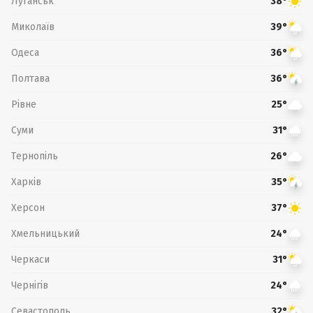
Луганськ
38°
Миколаїв
39°
Одеса
36°
Полтава
36°
Рівне
25°
Суми
31°
Тернопіль
26°
Харків
35°
Херсон
37°
Хмельницький
24°
Черкаси
31°
Чернігів
24°
Севастополь
32°