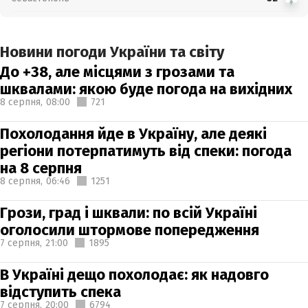
Новини погоди України та світу
До +38, але місцями з грозами та
шквалами: якою буде погода на вихідних
8 серпня,
08:00
721
Похолодання йде в Україну, але деякі
регіони потерпатимуть від спеки: погода
на 8 серпня
8 серпня,
06:46
1251
Грози, град і шквали: по всій Україні
оголосили штормове попередження
7 серпня,
21:00
1895
В Україні дещо похолодає: як надовго
відступить спека
7 серпня,
20:00
6794