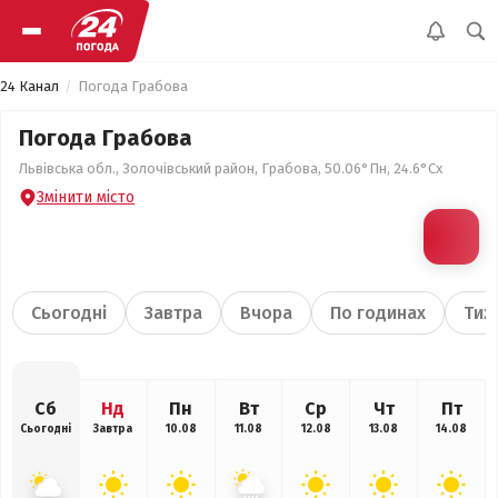
24 Канал
Погода Грабова
Погода Грабова
Львівська обл., Золочівський район, Грабова, 50.06°Пн, 24.6°Сх
Змінити місто
Сьогодні
Завтра
Вчора
По годинах
Тиж
Сб
Нд
Пн
Вт
Ср
Чт
Пт
Сьогодні
Завтра
10.08
11.08
12.08
13.08
14.08