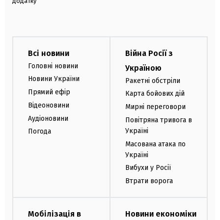
додатку
Всі новини
Війна Росії з
Головні новини
Україною
Новини України
Ракетні обстріли
Прямий ефір
Карта бойових дій
Відеоновини
Мирні переговори
Аудіоновини
Повітряна тривога в
Україні
Погода
Масована атака по
Україні
Вибухи у Росії
Втрати ворога
Мобілізація в
Новини економіки