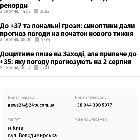
рекорди
2 серпня,
14:52
3682
До +37 та локальні грози: синоптики дали
прогноз погоди на початок нового тижня
2 серпня,
08:00
1794
Дощитиме лише на Заході, але припече до
+35: яку погоду прогнозують на 2 серпня
2 серпня,
06:57
2701
E-mail редакції
Номер телефону:
news24@24tv.com.ua
+38 044 390 5077
Ми тут:
Ми в соцмережах:
м.Київ
,
вул. Володимирська