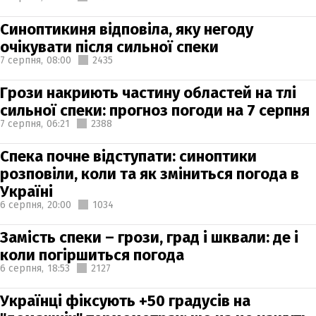
Синоптикиня відповіла, яку негоду
очікувати після сильної спеки
7 серпня,
08:00
2435
Грози накриють частину областей на тлі
сильної спеки: прогноз погоди на 7 серпня
7 серпня,
06:21
2388
Спека почне відступати: синоптики
розповіли, коли та як зміниться погода в
Україні
6 серпня,
20:00
1034
Замість спеки – грози, град і шквали: де і
коли погіршиться погода
6 серпня,
18:53
2127
Українці фіксують +50 градусів на