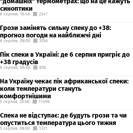
"домашніх" термометрах: що на це кажуть
синоптики
6 серпня,
16:46
2347
Грози замінять сильну спеку до +38:
прогноз погоди на найближчі дні
6 серпня,
08:00
3356
Пік спеки в Україні: де 6 серпня пригріє до
+38 градусів
6 серпня,
06:40
836
На Україну чекає пік африканської спеки:
коли температури стануть
комфортнішими
5 серпня,
20:00
11496
Спека не відступає: де будуть грози та чи
опуститься температура цього тижня
5 серпня,
08:00
1321