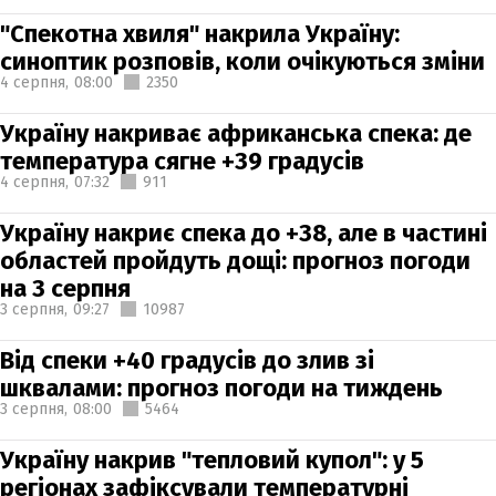
"Спекотна хвиля" накрила Україну:
синоптик розповів, коли очікуються зміни
4 серпня,
08:00
2350
Україну накриває африканська спека: де
температура сягне +39 градусів
4 серпня,
07:32
911
Україну накриє спека до +38, але в частині
областей пройдуть дощі: прогноз погоди
на 3 серпня
3 серпня,
09:27
10987
Від спеки +40 градусів до злив зі
шквалами: прогноз погоди на тиждень
3 серпня,
08:00
5464
Україну накрив "тепловий купол": у 5
регіонах зафіксували температурні