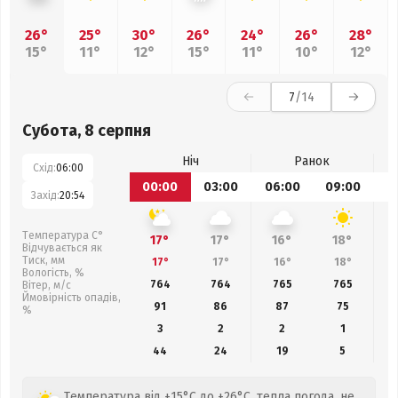
26°
25°
30°
26°
24°
26°
28°
15°
11°
12°
15°
11°
10°
12°
7
/14
Субота, 8 серпня
Ніч
Ранок
Схід:
06:00
00:00
03:00
06:00
09:00
1
Захід:
20:54
Температура С°
17°
17°
16°
18°
Відчувається як
Тиск, мм
17°
17°
16°
18°
Вологість, %
764
764
765
765
Вітер, м/с
Ймовірність опадів,
91
86
87
75
%
3
2
2
1
44
24
19
5
Температура від +15°C до +26°C, тепла погода, не