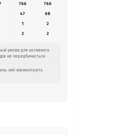
7
766
766
6
47
68
1
2
2
2
льні умови для активного
дів не передбачається.
день змії висмоктують