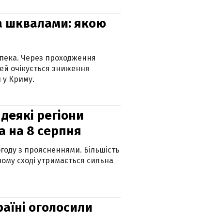
та шквалами: якою
спека. Через проходження
ей очікується зниження
 у Криму.
 деякі регіони
а на 8 серпня
огоду з проясненнями. Більшість
ному сході утримається сильна
країні оголосили