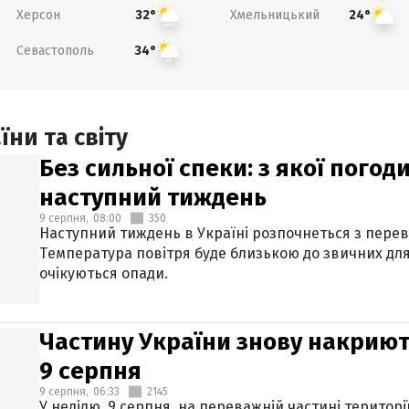
Херсон
Хмельницький
32°
24°
Севастополь
34°
ни та світу
Без сильної спеки: з якої пого
наступний тиждень
9 серпня,
08:00
350
Наступний тиждень в Україні розпочнеться з перев
Температура повітря буде близькою до звичних для
очікуються опади.
Частину України знову накриют
9 серпня
9 серпня,
06:33
2145
У неділю, 9 серпня, на переважній частині територі