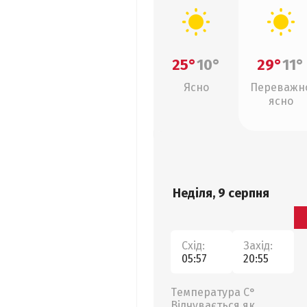
25°
10°
29°
11°
Ясно
Переважн
ясно
Неділя, 9 серпня
Схід:
Захід:
05:57
20:55
Температура С°
Відчувається як