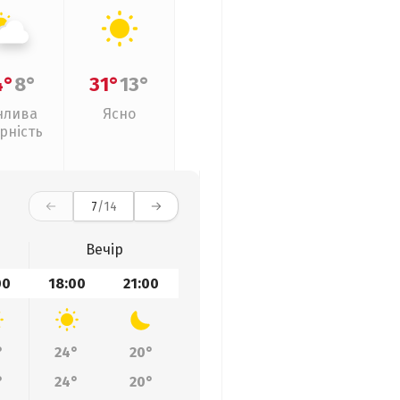
4°
8°
31°
13°
нлива
Ясно
рність
7
/14
Вечір
00
18:00
21:00
°
24°
20°
°
24°
20°