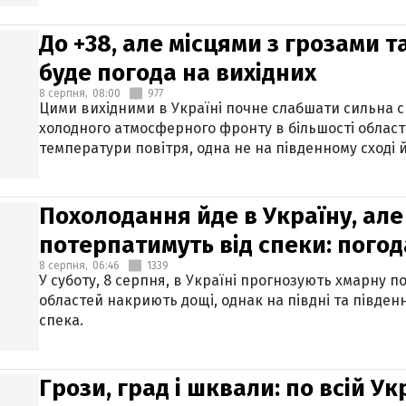
До +38, але місцями з грозами 
буде погода на вихідних
8 серпня,
08:00
977
Цими вихідними в Україні почне слабшати сильна 
холодного атмосферного фронту в більшості област
температури повітря, одна не на південному сході й
Похолодання йде в Україну, але
потерпатимуть від спеки: погод
8 серпня,
06:46
1339
У суботу, 8 серпня, в Україні прогнозують хмарну п
областей накриють дощі, однак на півдні та півден
спека.
Грози, град і шквали: по всій У