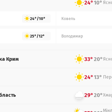
24°
10°
Ясн
24°
/
10°
Ковель
25°
/
12°
Володимир
33°
20°
ка Крим
Ясн
24°
13°
Пер
29°
20°
бласть
Хма
Мін