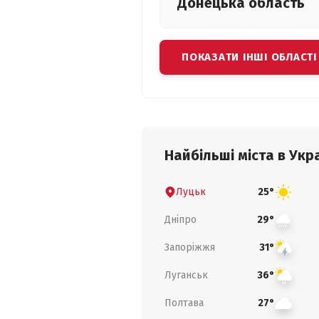
Донецька
область
ПОКАЗАТИ ІНШІ ОБЛАСТІ
Найбільші міста в Укра
Луцьк
25°
Дніпро
29°
Запоріжжя
31°
Луганськ
36°
Полтава
27°