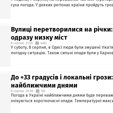
суха погода. У деяких регіонах країни пройдуть гро
Вулиці перетворилися на річки
одразу низку міст
8 серпня,
21:00
4482
У суботу, 8 серпня, в Одесі люди були змушені тікат
погодну ситуацію. Також сильні опади були у Харкові
До +33 градусів і локальні гроз
найближчими днями
8 серпня,
20:00
782
Погода в Україні найближчими днями буде переваж
очікуються короткочасні опади. Температурні макси