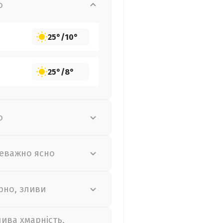
о
25°
/
10°
25°
/
8°
о
еважно ясно
рно, зливи
лива хмарність,