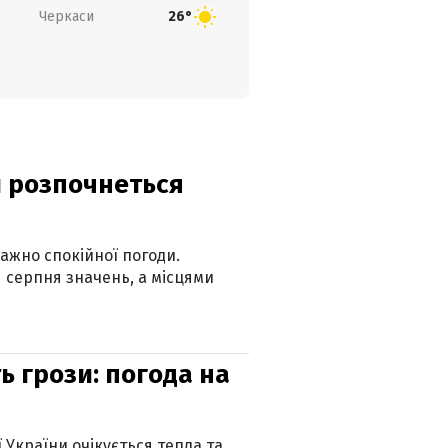
Черкаси
26°
ди розпочнеться
ажно спокійної погоди.
 серпня значень, а місцями
ь грози: погода на
ї України очікується тепла та