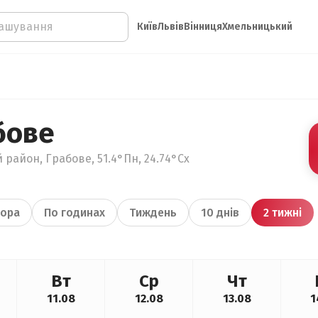
Київ
Львів
Вінниця
Хмельницький
бове
 район, Грабове, 51.4°Пн, 24.74°Сх
ора
По годинах
Тиждень
10 днів
2 тижні
Вт
Ср
Чт
11.08
12.08
13.08
1