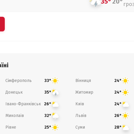
35°
20°
гро
їні
Сімферополь
Вінниця
33°
24°
Донецьк
Житомир
35°
24°
Івано-Франківськ
Київ
26°
24°
Миколаїв
Львів
32°
26°
Рівне
Суми
25°
28°