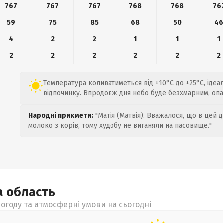
767
767
767
768
768
76
59
75
85
68
50
4
4
2
2
1
1
1
2
2
2
2
2
2
Температура коливатиметься від +10°C до +25°C, ідеа
відпочинку. Впродовж дня небо буде безхмарним, опа
Народні прикмети:
"Матія (Матвія). Вважалося, що в цей 
молоко з корів, тому худобу не виганяли на пасовище."
а
область
огоду та атмосферні умови на сьогодні