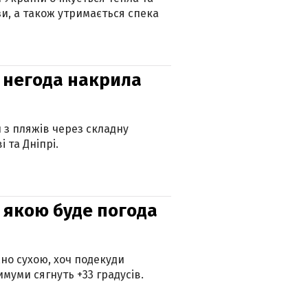
зи, а також утримається спека
: негода накрила
и з пляжів через складну
 та Дніпрі.
и: якою буде погода
но сухою, хоч подекуди
муми сягнуть +33 градусів.