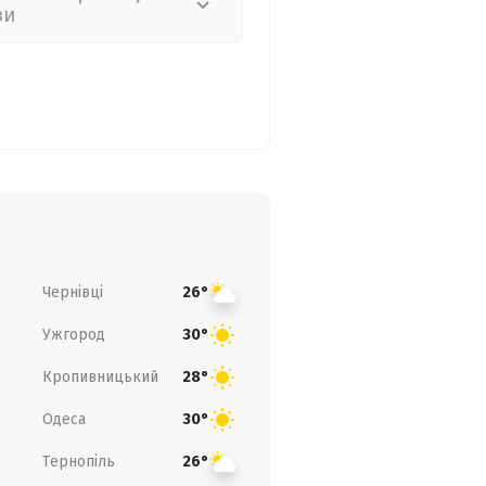
зи
Чернівці
26°
Ужгород
30°
Кропивницький
28°
Одеса
30°
Тернопіль
26°