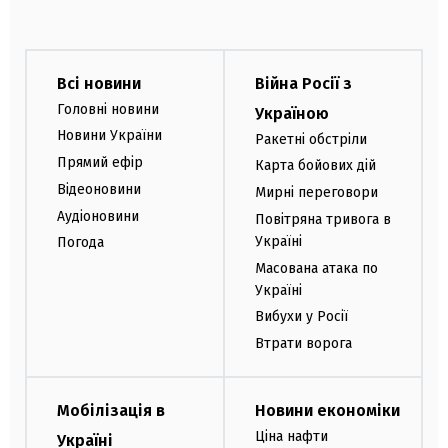
Всі новини
Війна Росії з
Головні новини
Україною
Новини України
Ракетні обстріли
Прямий ефір
Карта бойових дій
Відеоновини
Мирні переговори
Аудіоновини
Повітряна тривога в
Україні
Погода
Масована атака по
Україні
Вибухи у Росії
Втрати ворога
Мобілізація в
Новини економіки
Ціна нафти
Україні