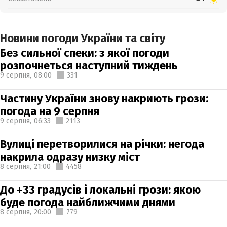
Новини погоди України та світу
Без сильної спеки: з якої погоди
розпочнеться наступний тиждень
9 серпня,
08:00
331
Частину України знову накриють грози:
погода на 9 серпня
9 серпня,
06:33
2113
Вулиці перетворилися на річки: негода
накрила одразу низку міст
8 серпня,
21:00
4458
До +33 градусів і локальні грози: якою
буде погода найближчими днями
8 серпня,
20:00
779