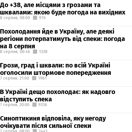
До +38, але місцями з грозами та
шквалами: якою буде погода на вихідних
8 серпня,
08:00
976
Похолодання йде в Україну, але деякі
регіони потерпатимуть від спеки: погода
на 8 серпня
8 серпня,
06:46
1338
Грози, град і шквали: по всій Україні
оголосили штормове попередження
7 серпня,
21:00
1961
В Україні дещо похолодає: як надовго
відступить спека
7 серпня,
20:00
9336
Синоптикиня відповіла, яку негоду
очікувати після сильної спеки
7 серпня,
08:00
2443