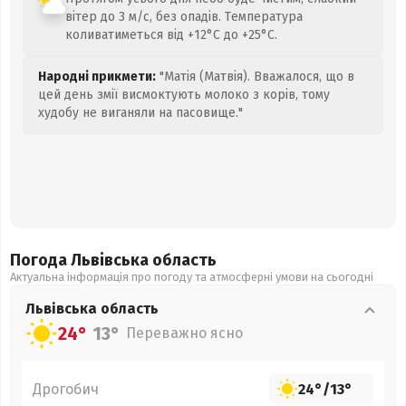
вітер до 3 м/с, без опадів. Температура
коливатиметься від +12°C до +25°C.
Народні прикмети:
"Матія (Матвія). Вважалося, що в
цей день змії висмоктують молоко з корів, тому
худобу не виганяли на пасовище."
Погода Львівська
область
Актуальна інформація про погоду та атмосферні умови на сьогодні
Львівська
область
24°
13°
Переважно ясно
Дрогобич
24°
/
13°