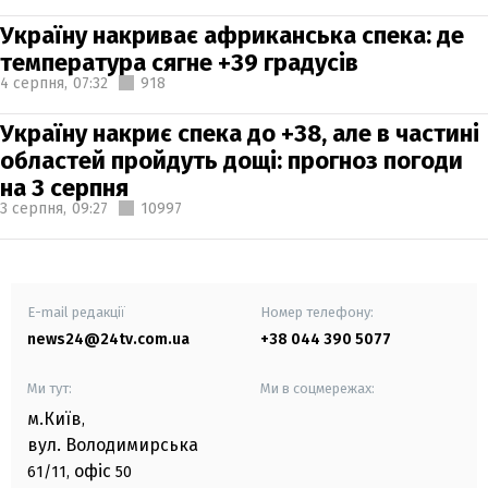
Україну накриває африканська спека: де
температура сягне +39 градусів
4 серпня,
07:32
918
Україну накриє спека до +38, але в частині
областей пройдуть дощі: прогноз погоди
на 3 серпня
3 серпня,
09:27
10997
E-mail редакції
Номер телефону:
news24@24tv.com.ua
+38 044 390 5077
Ми тут:
Ми в соцмережах:
м.Київ
,
вул. Володимирська
офіс
61/11,
50