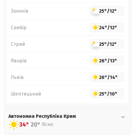
Золочів
25°
/
12°
Самбір
24°
/
12°
Стрий
25°
/
12°
Яворів
26°
/
13°
Львів
26°
/
14°
Шептицький
25°
/
10°
Автономна Республіка Крим
34°
20°
Ясно