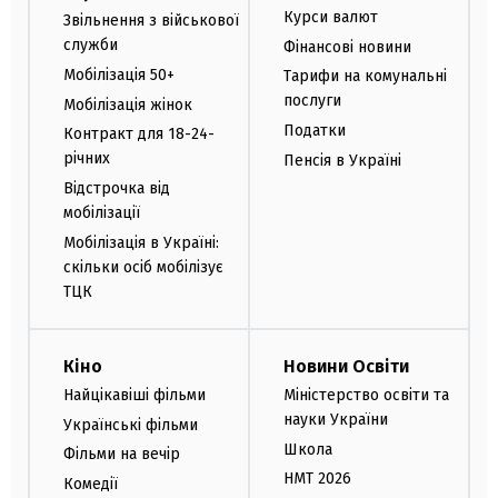
Курси валют
Звільнення з військової
служби
Фінансові новини
Мобілізація 50+
Тарифи на комунальні
послуги
Мобілізація жінок
Податки
Контракт для 18-24-
річних
Пенсія в Україні
Відстрочка від
мобілізації
Мобілізація в Україні:
скільки осіб мобілізує
ТЦК
Кіно
Новини Освіти
Найцікавіші фільми
Міністерство освіти та
науки України
Українські фільми
Школа
Фільми на вечір
НМТ 2026
Комедії