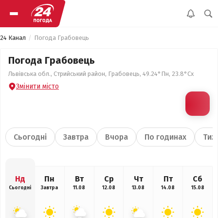
24 Канал
Погода Грабовець
Погода Грабовець
Львівська обл., Стрийський район, Грабовець, 49.24°Пн, 23.8°Сх
Змінити місто
Сьогодні
Завтра
Вчора
По годинах
Тиж
Нд
Пн
Вт
Ср
Чт
Пт
Сб
Сьогодні
Завтра
11.08
12.08
13.08
14.08
15.08