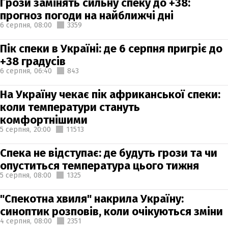
Грози замінять сильну спеку до +38:
прогноз погоди на найближчі дні
6 серпня,
08:00
3359
Пік спеки в Україні: де 6 серпня пригріє до
+38 градусів
6 серпня,
06:40
843
На Україну чекає пік африканської спеки:
коли температури стануть
комфортнішими
5 серпня,
20:00
11513
Спека не відступає: де будуть грози та чи
опуститься температура цього тижня
5 серпня,
08:00
1325
"Спекотна хвиля" накрила Україну:
синоптик розповів, коли очікуються зміни
4 серпня,
08:00
2351