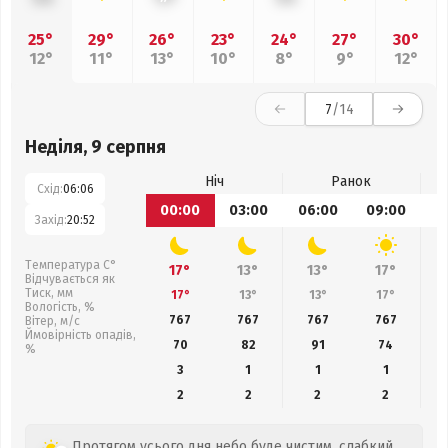
25°
29°
26°
23°
24°
27°
30°
12°
11°
13°
10°
8°
9°
12°
7
/14
Неділя, 9 серпня
Ніч
Ранок
Схід:
06:06
00:00
03:00
06:00
09:00
1
Захід:
20:52
Температура С°
17°
13°
13°
17°
Відчувається як
Тиск, мм
17°
13°
13°
17°
Вологість, %
767
767
767
767
Вітер, м/с
Ймовірність опадів,
70
82
91
74
%
3
1
1
1
2
2
2
2
Протягом усього дня небо буде чистим, слабкий