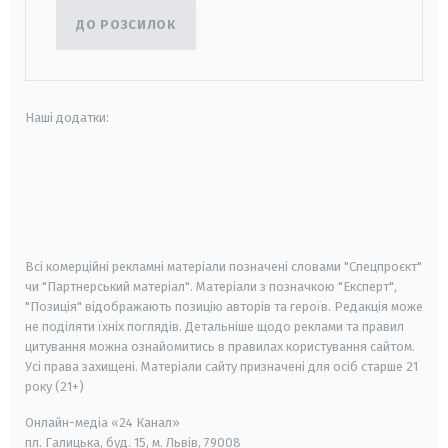
ДО РОЗСИЛОК
Наші додатки:
android
apple
smart tv
samsung smart tv
Всі комерційні рекламні матеріали позначені словами "Спецпроєкт"
чи "Партнерський матеріал". Матеріали з позначкою "Експерт",
"Позиція" відображають позицію авторів та героїв. Редакція може
не поділяти їхніх поглядів. Детальніше щодо реклами та правил
цитування можна ознайомитись в правилах користування сайтом.
Усі права захищені.
Матеріали сайту призначені для осіб старше
21
року (21+)
Онлайн-медіа «24 Канал»
пл. Галицька, буд. 15, м. Львів, 79008