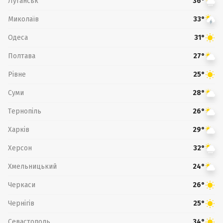
Луганськ
36°
Миколаїв
33°
Одеса
31°
Полтава
27°
Рівне
25°
Суми
28°
Тернопіль
26°
Харків
29°
Херсон
32°
Хмельницький
24°
Черкаси
26°
Чернігів
25°
Севастополь
34°