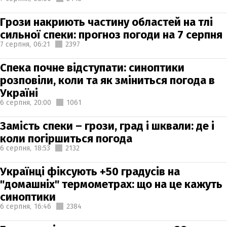
Грози накриють частину областей на тлі
сильної спеки: прогноз погоди на 7 серпня
7 серпня,
06:21
2397
Спека почне відступати: синоптики
розповіли, коли та як зміниться погода в
Україні
6 серпня,
20:00
1061
Замість спеки – грози, град і шквали: де і
коли погіршиться погода
6 серпня,
18:53
2132
Українці фіксують +50 градусів на
"домашніх" термометрах: що на це кажуть
синоптики
6 серпня,
16:46
2384