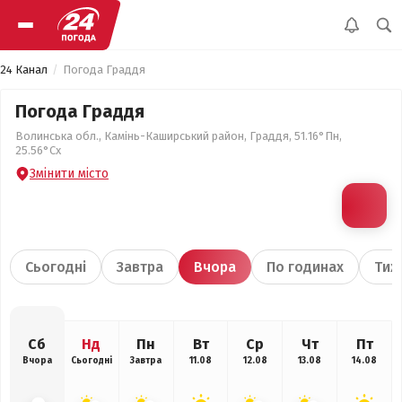
24 Канал
Погода Граддя
Погода Граддя
Волинська обл., Камінь-Каширський район, Граддя, 51.16°Пн,
25.56°Сх
Змінити місто
Сьогодні
Завтра
Вчора
По годинах
Тиж
Сб
Нд
Пн
Вт
Ср
Чт
Пт
Вчора
Сьогодні
Завтра
11.08
12.08
13.08
14.08