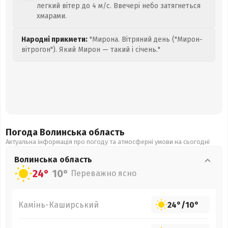
легкий вітер до 4 м/с. Ввечері небо затягнеться
хмарами.
Народні прикмети:
"Мирона. Вітряний день ("Мирон-
вітрогон"). Який Мирон — такий і січень."
Погода Волинська
область
Актуальна інформація про погоду та атмосферні умови на сьогодні
Волинська
область
24°
10°
Переважно ясно
Камінь-Каширський
24°
/
10°