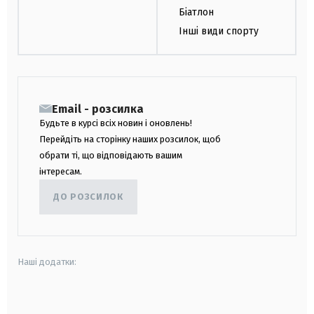
Біатлон
Інші види спорту
Email - розсилка
Будьте в курсі всіх новин і оновлень!
Перейдіть на сторінку наших розсилок, щоб
обрати ті, що відповідають вашим
інтересам.
ДО РОЗСИЛОК
Наші додатки:
android
apple