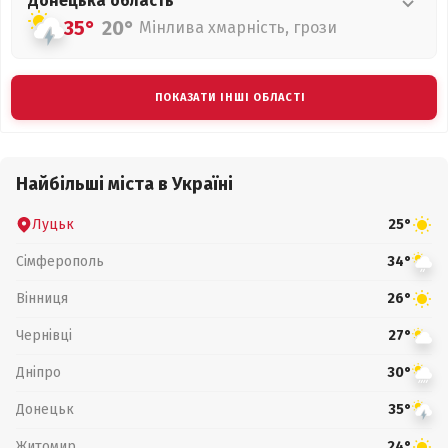
Донецька
область
35°
20°
Мінлива хмарність, грози
ПОКАЗАТИ ІНШІ ОБЛАСТІ
Найбільші міста в Україні
Луцьк
25°
Сімферополь
34°
Вінниця
26°
Чернівці
27°
Дніпро
30°
Донецьк
35°
Житомир
24°