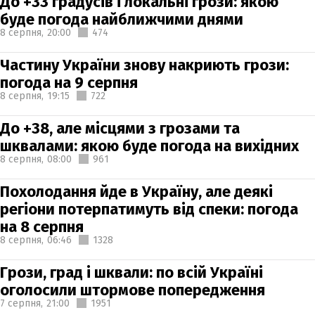
До +33 градусів і локальні грози: якою
буде погода найближчими днями
8 серпня,
20:00
474
Частину України знову накриють грози:
погода на 9 серпня
8 серпня,
19:15
722
До +38, але місцями з грозами та
шквалами: якою буде погода на вихідних
8 серпня,
08:00
961
Похолодання йде в Україну, але деякі
регіони потерпатимуть від спеки: погода
на 8 серпня
8 серпня,
06:46
1328
Грози, град і шквали: по всій Україні
оголосили штормове попередження
7 серпня,
21:00
1951