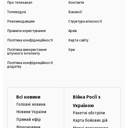
Про телеканал
Контакти
Телеведучі
Вакансії
Рекламодавцям
Структура власності
Правила користування
Архів
Політика конфіденційності
Карта сайту
Політика використання
Ігри
штучного інтелекту
Політика конфіденційності
додатку
Всі новини
Війна Росії з
Головні новини
Україною
Новини України
Ракетні обстріли
Прямий ефір
Карта бойових дій
Відеоновини