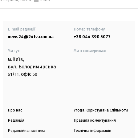
E-mail редакції
Номер телефону:
news24@24tv.com.ua
+38 044 390 5077
Ми тут:
Ми в соцмережах:
м.Київ
,
вул. Володимирська
офіс
61/11,
50
Про нас
Угода Користувача Спільноти
Редакція
Правила коментування
Редакційна політика
Технічна інформація