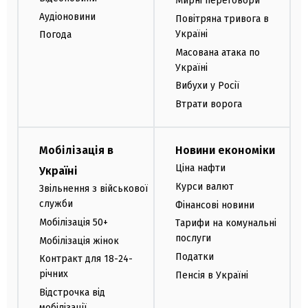
Мирні переговори
Аудіоновини
Повітряна тривога в
Україні
Погода
Масована атака по
Україні
Вибухи у Росії
Втрати ворога
Мобілізація в
Новини економіки
Ціна нафти
Україні
Курси валют
Звільнення з військової
служби
Фінансові новини
Мобілізація 50+
Тарифи на комунальні
послуги
Мобілізація жінок
Податки
Контракт для 18-24-
річних
Пенсія в Україні
Відстрочка від
мобілізації