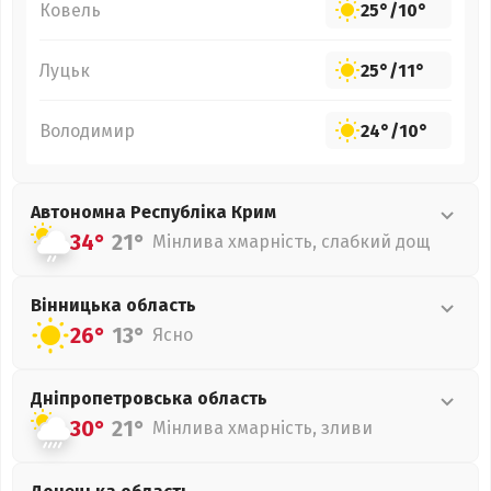
Ковель
25°
/
10°
Луцьк
25°
/
11°
Володимир
24°
/
10°
Автономна Республіка Крим
34°
21°
Мінлива хмарність, слабкий дощ
Вінницька
область
26°
13°
Ясно
Дніпропетровська
область
30°
21°
Мінлива хмарність, зливи