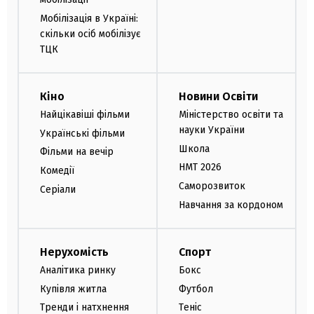
Мобілізація в Україні:
скільки осіб мобілізує
ТЦК
Кіно
Новини Освіти
Найцікавіші фільми
Міністерство освіти та
науки України
Українські фільми
Школа
Фільми на вечір
НМТ 2026
Комедії
Саморозвиток
Серіали
Навчання за кордоном
Нерухомість
Спорт
Аналітика ринку
Бокс
Купівля житла
Футбол
Тренди і натхнення
Теніс