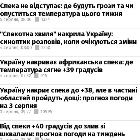
Спека не відступає: де будуть грози та чи
опуститься температура цього тижня
5 серпня,
08:00
1324
"Спекотна хвиля" накрила Україну:
синоптик розповів, коли очікуються зміни
4 серпня,
08:00
2350
Україну накриває африканська спека: де
температура сягне +39 градусів
4 серпня,
07:32
915
Україну накриє спека до +38, але в частині
областей пройдуть дощі: прогноз погоди
на 3 серпня
3 серпня,
09:27
10995
Від спеки +40 градусів до злив зі
шквалами: прогноз погоди на тиждень
3 серпня,
08:00
5466