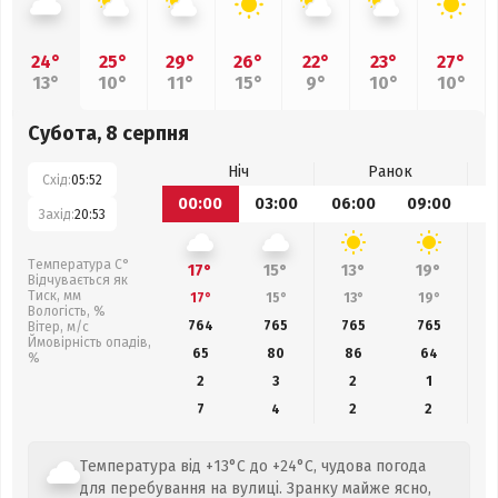
24°
25°
29°
26°
22°
23°
27°
13°
10°
11°
15°
9°
10°
10°
Субота, 8 серпня
Ніч
Ранок
Схід:
05:52
00:00
03:00
06:00
09:00
1
Захід:
20:53
Температура С°
17°
15°
13°
19°
Відчувається як
Тиск, мм
17°
15°
13°
19°
Вологість, %
764
765
765
765
Вітер, м/с
Ймовірність опадів,
65
80
86
64
%
2
3
2
1
7
4
2
2
Температура від +13°C до +24°C, чудова погода
для перебування на вулиці. Зранку майже ясно,