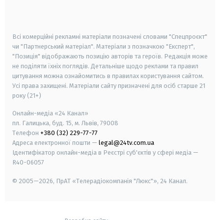
smart tv
samsung smart tv
Всі комерційні рекламні матеріали позначені словами "Спецпроєкт"
чи "Партнерський матеріал". Матеріали з позначкою "Експерт",
"Позиція" відображають позицію авторів та героїв. Редакція може
не поділяти їхніх поглядів. Детальніше щодо реклами та правил
цитування можна ознайомитись в правилах користування сайтом.
Усі права захищені.
Матеріали сайту призначені для осіб старше
21
року (21+)
Онлайн-медіа «24 Канал»
пл. Галицька, буд. 15, м. Львів, 79008
Телефон
+380 (32) 229-77-77
Адреса електронної пошти —
legal@24tv.com.ua
Ідентифікатор онлайн-медіа в Реєстрі суб'єктів у сфері медіа —
R40-06057
© 2005—2026,
ПрАТ «Телерадіокомпанія "Люкс"», 24 Канал.