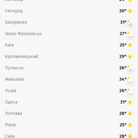
Ужгород
30°
Запоріжжя
31°
Івано-Франківськ
27°
Київ
25°
Кропивницький
29°
Луганськ
36°
Миколаїв
34°
Львів
26°
Одеса
31°
Полтава
28°
Рівне
25°
Суми
28°