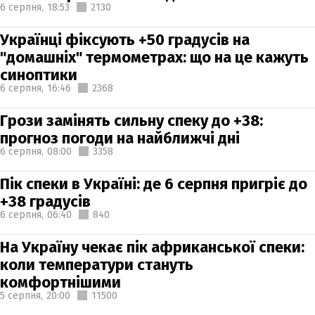
6 серпня,
18:53
2130
Українці фіксують +50 градусів на
"домашніх" термометрах: що на це кажуть
синоптики
6 серпня,
16:46
2368
Грози замінять сильну спеку до +38:
прогноз погоди на найближчі дні
6 серпня,
08:00
3358
Пік спеки в Україні: де 6 серпня пригріє до
+38 градусів
6 серпня,
06:40
840
На Україну чекає пік африканської спеки:
коли температури стануть
комфортнішими
5 серпня,
20:00
11500