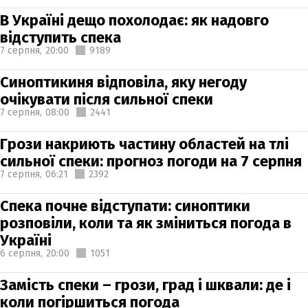
В Україні дещо похолодає: як надовго
відступить спека
7 серпня,
20:00
9189
Синоптикиня відповіла, яку негоду
очікувати після сильної спеки
7 серпня,
08:00
2441
Грози накриють частину областей на тлі
сильної спеки: прогноз погоди на 7 серпня
7 серпня,
06:21
2392
Спека почне відступати: синоптики
розповіли, коли та як зміниться погода в
Україні
6 серпня,
20:00
1051
Замість спеки – грози, град і шквали: де і
коли погіршиться погода