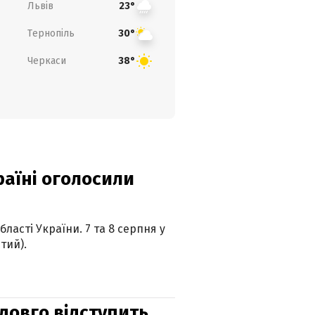
Львів
23°
Тернопіль
30°
Черкаси
38°
країні оголосили
ласті України. 7 та 8 серпня у
тий).
адовго відступить