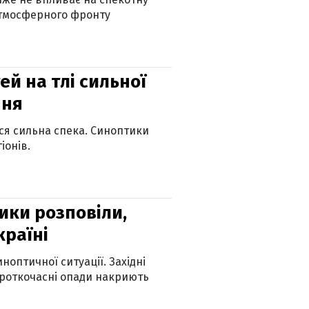
атмосферного фронту
й на тлі сильної
пня
ься сильна спека. Синоптики
іонів.
ики розповіли,
країні
оптичної ситуації. Західні
ороткочасні опади накриють