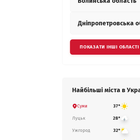
Волинська
область
Дніпропетровська
о
ПОКАЗАТИ ІНШІ ОБЛАСТІ
Найбільші міста в Укра
Суми
37°
Луцьк
28°
Ужгород
32°