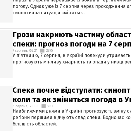
погоду. Однак уже із 7 серпня через проходження 
синоптична ситуація зміниться.
Грози накриють частину областе
спеки: прогноз погоди на 7 сер
7 серпня,
06:21
2375
У п'ятницю, 7 серпня, в Україні подекуди утримаєт
прогнозують мінливу хмарність та опади у низці рег
Спека почне відступати: синопт
коли та як зміниться погода в У
6 серпня,
20:00
982
Найближчими днями в Україні прогнозують зміну син
регіони першими відчують спад спеки. Водночас к
більшість областей.