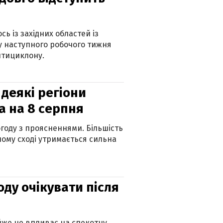
ь із західних областей із
 наступного робочого тижня
нтициклону.
 деякі регіони
а на 8 серпня
огоду з проясненнями. Більшість
ному сході утримається сильна
оду очікувати після
айже не впливає на спекотну