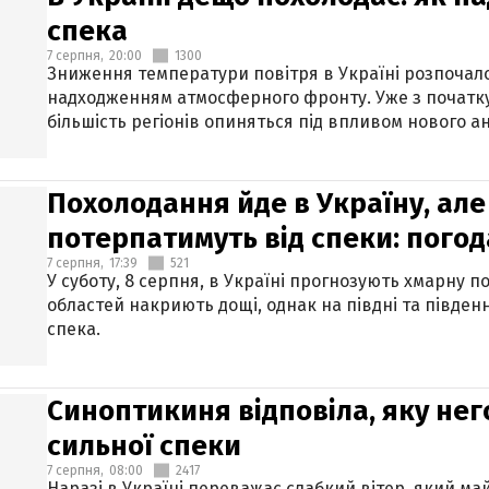
спека
7 серпня,
20:00
1300
Зниження температури повітря в Україні розпочалос
надходженням атмосферного фронту. Уже з початку
більшість регіонів опиняться під впливом нового а
Похолодання йде в Україну, але
потерпатимуть від спеки: погод
7 серпня,
17:39
521
У суботу, 8 серпня, в Україні прогнозують хмарну п
областей накриють дощі, однак на півдні та півден
спека.
Синоптикиня відповіла, яку нег
сильної спеки
7 серпня,
08:00
2417
Наразі в Україні переважає слабкий вітер, який м