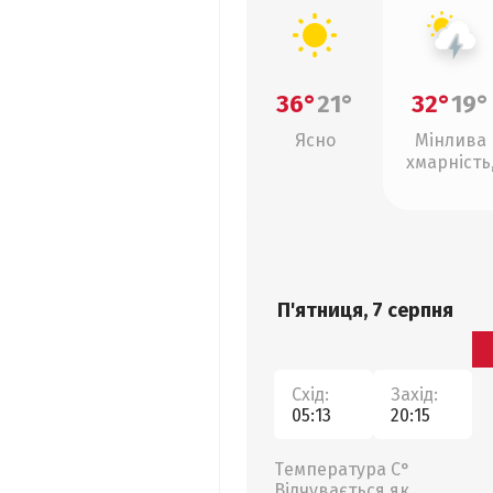
36°
21°
32°
19°
Ясно
Мінлива
хмарність
грози
П'ятниця, 7 серпня
Схід:
Захід:
05:13
20:15
Температура С°
Відчувається як