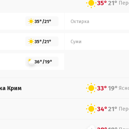
35°
21°
Пер
35°
/
21°
Охтирка
35°
/
21°
Суми
36°
/
19°
33°
19°
ка Крим
Ясн
34°
21°
Пер