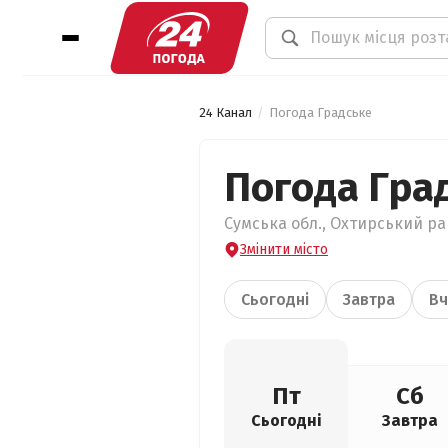
24 Канал
Погода Градське
Погода Гра
Сумська обл., Охтирський рай
Змінити місто
Сьогодні
Завтра
Вч
Пт
Сб
Сьогодні
Завтра