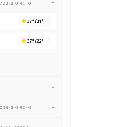
еважно ясно
37°
/
21°
37°
/
22°
о
еважно ясно