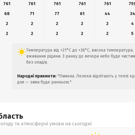
761
761
761
761
761
75
68
71
77
61
44
34
2
2
2
2
2
4
2
2
2
2
2
5
Температура від +21°C до +36°C, висока температура,
вживання рідини. З ранку до вечора небо буде чистим,
без опадів.
Народні прикмети:
"Пимена. Лелеки відлітають у теплі кр
дня — зима буде ранньою."
бласть
огоду та атмосферні умови на сьогодні