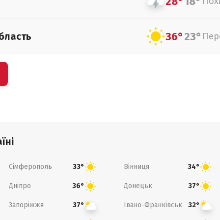
28°
18°
Пох
36°
23°
бласть
Пер
їні
Сімферополь
Вінниця
33°
34°
Дніпро
Донецьк
36°
37°
Запоріжжя
Івано-Франківськ
37°
32°