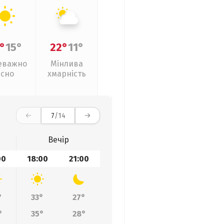
°
15°
22°
11°
еважно
Мінлива
ясно
хмарність
7
/14
Вечір
00
18:00
21:00
°
33°
27°
°
35°
28°