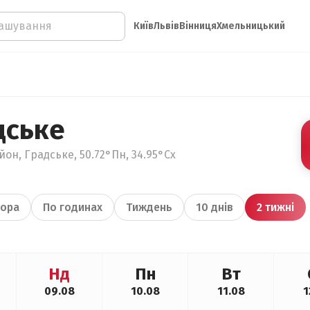
Київ
Львів
Вінниця
Хмельницький
дське
он, Градське, 50.72°Пн, 34.95°Сх
ора
По годинах
Тиждень
10 днів
2 тижні
Нд
Пн
Вт
09.08
10.08
11.08
1