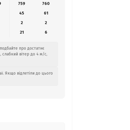
9
759
760
45
61
2
2
21
6
 подбайте про достатнє
 слабкий вітер до 4 м/с,
аї. Якщо відлетіли до цього