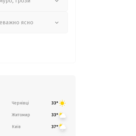
муро, грози
еважно ясно
Чернівці
33°
Житомир
33°
Київ
37°