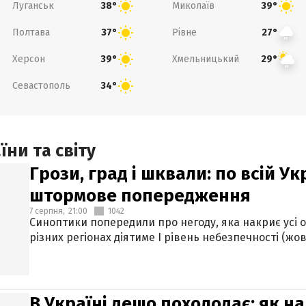
Луганськ
Миколаїв
38°
39°
Полтава
Рівне
37°
27°
Херсон
Хмельницький
39°
29°
Севастополь
34°
ни та світу
Грози, град і шквали: по всій У
штормове попередження
7 серпня,
21:00
1042
Синоптики попередили про негоду, яка накриє усі об
різних регіонах діятиме І рівень небезпечності (жов
В Україні дещо похолодає: як н