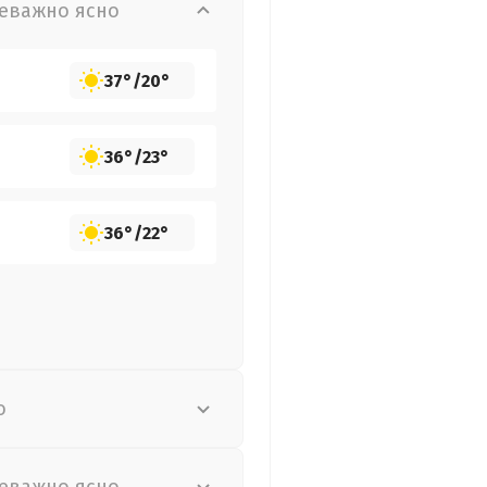
еважно ясно
37°
/
20°
36°
/
23°
36°
/
22°
о