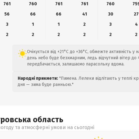
761
760
761
761
760
75
56
66
66
41
30
27
3
1
1
2
3
4
2
2
2
2
2
2
Очікується від +21°C до +36°C, обмежте активність у 
день небо буде безхмарним, ледь відчутний вітер до 4
передбачається, залишаємо парасольку вдома.
Народні прикмети:
"Пимена. Лелеки відлітають у теплі кр
дня — зима буде ранньою."
тровська
область
огоду та атмосферні умови на сьогодні