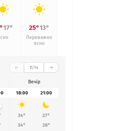
°
17°
25°
13°
Ясно
Переважно
ясно
7
/14
Вечір
00
18:00
21:00
°
34°
27°
°
34°
28°