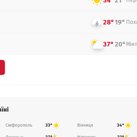
34°
21°
Пер
28°
19°
Пох
37°
20°
Мін
їні
Сімферополь
Вінниця
33°
34°