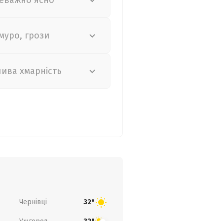
еважно ясно
муро, грози
лива хмарність
Чернівці
32°