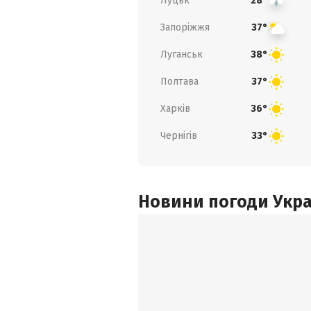
Луцьк
28°
Запоріжжя
37°
Луганськ
38°
Полтава
37°
Харків
36°
Чернігів
33°
Новини погоди Украї