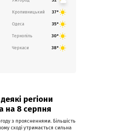
Ужгород
32°
Кропивницький
37°
Одеса
35°
Тернопіль
30°
Черкаси
38°
 деякі регіони
а на 8 серпня
огоду з проясненнями. Більшість
ному сході утримається сильна