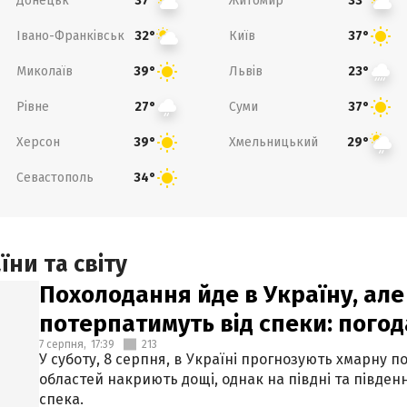
Донецьк
Житомир
37°
33°
Івано-Франківськ
Київ
32°
37°
Миколаїв
Львів
39°
23°
Рівне
Суми
27°
37°
Херсон
Хмельницький
39°
29°
Севастополь
34°
ни та світу
Похолодання йде в Україну, але
потерпатимуть від спеки: погод
7 серпня,
17:39
213
У суботу, 8 серпня, в Україні прогнозують хмарну п
областей накриють дощі, однак на півдні та півден
спека.