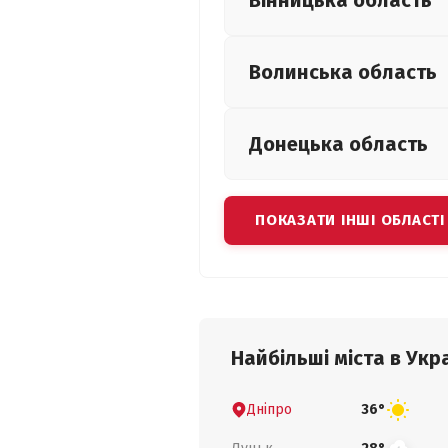
Вінницька
область
Волинська
область
Донецька
область
ПОКАЗАТИ ІНШІ ОБЛАСТІ
Найбільші міста в Укра
Дніпро
36°