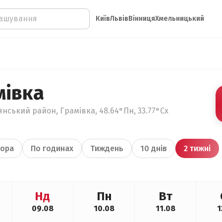
Київ
Львів
Вінниця
Хмельницький
мівка
янський район, Грамівка, 48.64°Пн, 33.77°Сх
ора
По годинах
Тиждень
10 днів
2 тижні
Нд
Пн
Вт
09.08
10.08
11.08
1