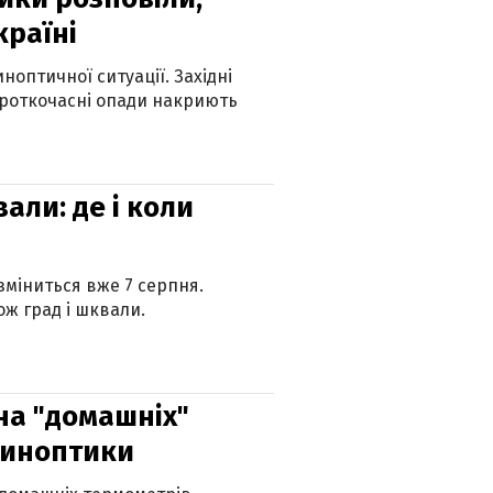
країні
оптичної ситуації. Західні
ороткочасні опади накриють
вали: де і коли
 зміниться вже 7 серпня.
ж град і шквали.
 на "домашніх"
синоптики