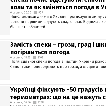
коли та як зміниться погода в У
6 серпня,
20:00
959
Найближчими днями в Україні прогнозують зміну син
регіони першими відчують спад спеки. Водночас к
більшість областей.
Замість спеки – грози, град і шк
погіршиться погода
6 серпня,
18:53
2103
Після сильної спеки погода в частині України різко
Синоптики попереджають про грози, а місцями тако
Українці фіксують +50 градусів
термометрах: що на це кажуть 
6 серпня,
16:46
2258