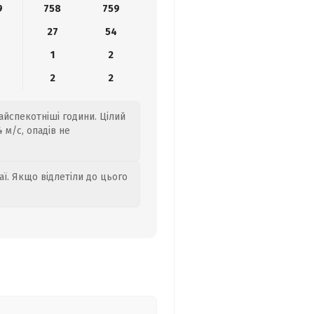
9
758
759
27
54
1
2
2
2
найспекотніші години. Цілий
 м/с, опадів не
аї. Якщо відлетіли до цього