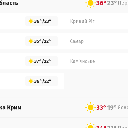
36°
23°
бласть
Пер
36°
/
23°
Кривий Ріг
35°
/
22°
Самар
37°
/
22°
Кам’янське
36°
/
22°
33°
19°
ка Крим
Ясн