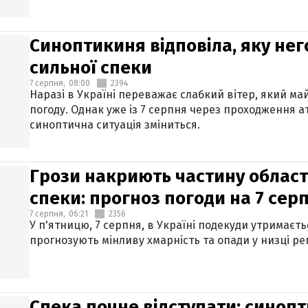
Синоптикиня відповіла, яку нег
сильної спеки
7 серпня,
08:00
2394
Наразі в Україні переважає слабкий вітер, який м
погоду. Однак уже із 7 серпня через проходження 
синоптична ситуація зміниться.
Грози накриють частину областе
спеки: прогноз погоди на 7 сер
7 серпня,
06:21
2356
У п'ятницю, 7 серпня, в Україні подекуди утримаєт
прогнозують мінливу хмарність та опади у низці рег
Спека почне відступати: синопт