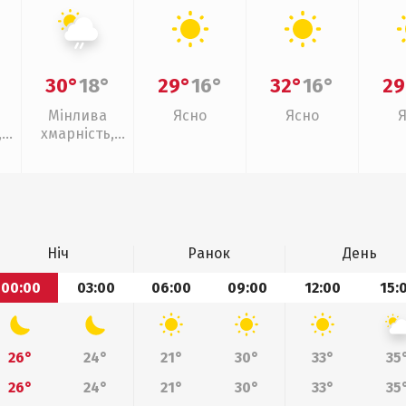
30°
18°
29°
16°
32°
16°
29
Мінлива
Ясно
Ясно
,
хмарність,
слабкий дощ
Ніч
Ранок
День
00:00
03:00
06:00
09:00
12:00
15:
26°
24°
21°
30°
33°
35
26°
24°
21°
30°
33°
35