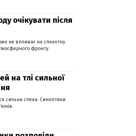
оду очікувати після
айже не впливає на спекотну
атмосферного фронту
й на тлі сильної
пня
ься сильна спека. Синоптики
іонів.
ики розповіли,