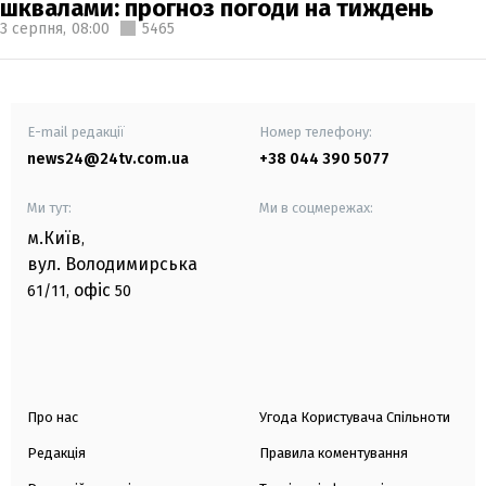
шквалами: прогноз погоди на тиждень
3 серпня,
08:00
5465
E-mail редакції
Номер телефону:
news24@24tv.com.ua
+38 044 390 5077
Ми тут:
Ми в соцмережах:
м.Київ
,
вул. Володимирська
офіс
61/11,
50
Про нас
Угода Користувача Спільноти
Редакція
Правила коментування