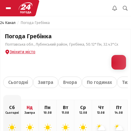
24 Канал
Погода Гребінка
Погода Гребінка
Полтавська обл., Лубенський район, Гребінка, 50.12°Пн, 32.43°Сх
Змінити місто
Сьогодні
Завтра
Вчора
По годинах
Тиж
Сб
Нд
Пн
Вт
Ср
Чт
Пт
Сьогодні
Завтра
10.08
11.08
12.08
13.08
14.08