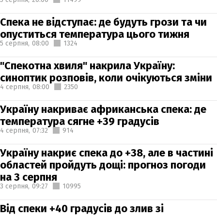
Спека не відступає: де будуть грози та чи
опуститься температура цього тижня
5 серпня,
08:00
1324
"Спекотна хвиля" накрила Україну:
синоптик розповів, коли очікуються зміни
4 серпня,
08:00
2350
Україну накриває африканська спека: де
температура сягне +39 градусів
4 серпня,
07:32
914
Україну накриє спека до +38, але в частині
областей пройдуть дощі: прогноз погоди
на 3 серпня
3 серпня,
09:27
10995
Від спеки +40 градусів до злив зі