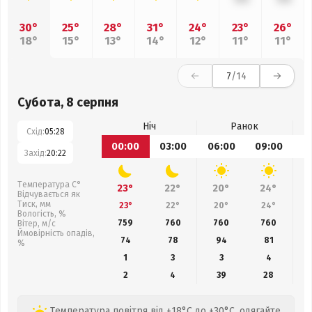
30°
25°
28°
31°
24°
23°
26°
18°
15°
13°
14°
12°
11°
11°
7
/14
Субота, 8 серпня
Ніч
Ранок
Схід:
05:28
00:00
03:00
06:00
09:00
1
Захід:
20:22
Температура С°
23°
22°
20°
24°
Відчувається як
Тиск, мм
23°
22°
20°
24°
Вологість, %
759
760
760
760
Вітер, м/с
Ймовірність опадів,
74
78
94
81
%
1
3
3
4
2
4
39
28
Температура повітря від +18°C до +30°C, одягайте