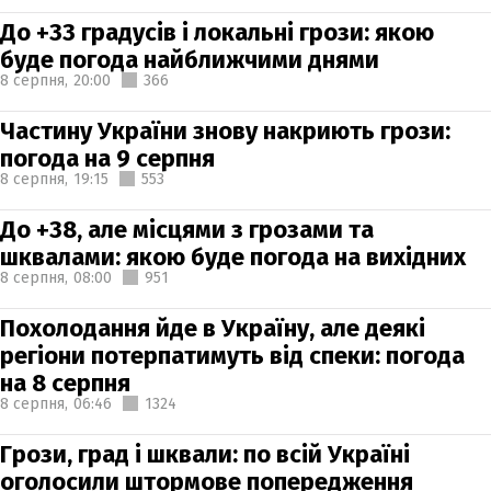
До +33 градусів і локальні грози: якою
буде погода найближчими днями
8 серпня,
20:00
366
Частину України знову накриють грози:
погода на 9 серпня
8 серпня,
19:15
553
До +38, але місцями з грозами та
шквалами: якою буде погода на вихідних
8 серпня,
08:00
951
Похолодання йде в Україну, але деякі
регіони потерпатимуть від спеки: погода
на 8 серпня
8 серпня,
06:46
1324
Грози, град і шквали: по всій Україні
оголосили штормове попередження