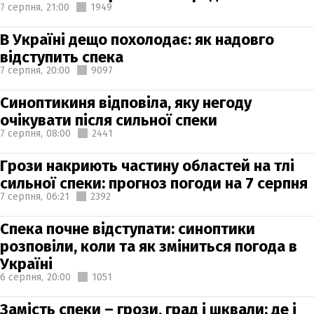
7 серпня,
21:00
1949
В Україні дещо похолодає: як надовго
відступить спека
7 серпня,
20:00
9097
Синоптикиня відповіла, яку негоду
очікувати після сильної спеки
7 серпня,
08:00
2441
Грози накриють частину областей на тлі
сильної спеки: прогноз погоди на 7 серпня
7 серпня,
06:21
2392
Спека почне відступати: синоптики
розповіли, коли та як зміниться погода в
Україні
6 серпня,
20:00
1051
Замість спеки – грози, град і шквали: де і