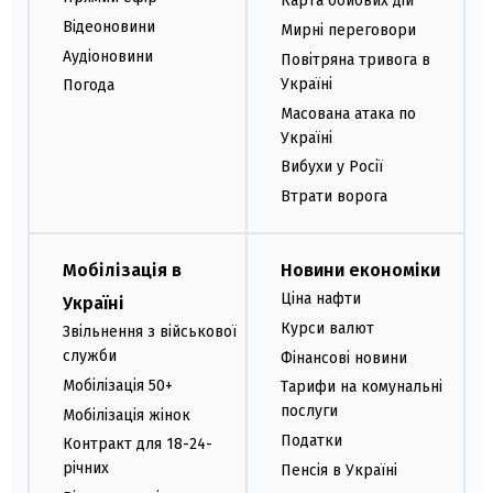
Карта бойових дій
Відеоновини
Мирні переговори
Аудіоновини
Повітряна тривога в
Україні
Погода
Масована атака по
Україні
Вибухи у Росії
Втрати ворога
Мобілізація в
Новини економіки
Ціна нафти
Україні
Курси валют
Звільнення з військової
служби
Фінансові новини
Мобілізація 50+
Тарифи на комунальні
послуги
Мобілізація жінок
Податки
Контракт для 18-24-
річних
Пенсія в Україні