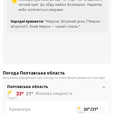
легкий одяг. До обіду майже безхмарно. Надвечір
небо затягнеться хмарами.
Народні прикмети:
"Мирона. Вітряний день ("Мирон-
вітрогон"). Який Мирон — такий і січень."
Погода Полтавська
область
Актуальна інформація про погоду та атмосферні умови на сьогодні
Полтавська
область
33°
21°
Мінлива хмарність
Кременчук
33°
/
21°