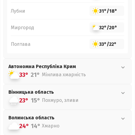
Лубни
31°
/
18°
Миргород
32°
/
20°
Полтава
33°
/
22°
Автономна Республіка Крим
33°
21°
Мінлива хмарність
Вінницька
область
23°
15°
Похмуро, зливи
Волинська
область
24°
14°
Хмарно