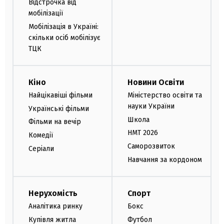
Відстрочка від
мобілізації
Мобілізація в Україні:
скільки осіб мобілізує
ТЦК
Кіно
Новини Освіти
Найцікавіші фільми
Міністерство освіти та
науки України
Українські фільми
Школа
Фільми на вечір
НМТ 2026
Комедії
Саморозвиток
Серіали
Навчання за кордоном
Нерухомість
Спорт
Аналітика ринку
Бокс
Купівля житла
Футбол