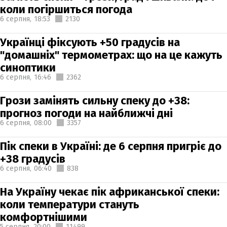
коли погіршиться погода
6 серпня,
18:53
2130
Українці фіксують +50 градусів на
"домашніх" термометрах: що на це кажуть
синоптики
6 серпня,
16:46
2362
Грози замінять сильну спеку до +38:
прогноз погоди на найближчі дні
6 серпня,
08:00
3357
Пік спеки в Україні: де 6 серпня пригріє до
+38 градусів
6 серпня,
06:40
838
На Україну чекає пік африканської спеки:
коли температури стануть
комфортнішими
5 серпня,
20:00
11499