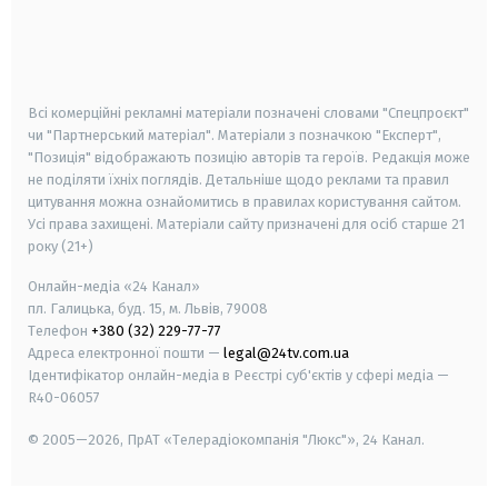
android
apple
smart tv
samsung smart tv
Всі комерційні рекламні матеріали позначені словами "Спецпроєкт"
чи "Партнерський матеріал". Матеріали з позначкою "Експерт",
"Позиція" відображають позицію авторів та героїв. Редакція може
не поділяти їхніх поглядів. Детальніше щодо реклами та правил
цитування можна ознайомитись в правилах користування сайтом.
Усі права захищені.
Матеріали сайту призначені для осіб старше
21
року (21+)
Онлайн-медіа «24 Канал»
пл. Галицька, буд. 15, м. Львів, 79008
Телефон
+380 (32) 229-77-77
Адреса електронної пошти —
legal@24tv.com.ua
Ідентифікатор онлайн-медіа в Реєстрі суб'єктів у сфері медіа —
R40-06057
© 2005—2026,
ПрАТ «Телерадіокомпанія "Люкс"», 24 Канал.