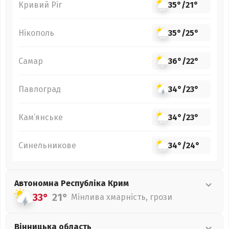
Кривий Ріг
35°
/
21°
Нікополь
35°
/
25°
Самар
36°
/
22°
Павлоград
34°
/
23°
Кам’янське
34°
/
23°
Синельникове
34°
/
24°
Автономна Республіка Крим
33°
21°
Мінлива хмарність, грози
Вінницька
область