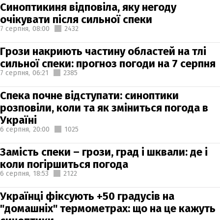
Синоптикиня відповіла, яку негоду
очікувати після сильної спеки
7 серпня,
08:00
2432
Грози накриють частину областей на тлі
сильної спеки: прогноз погоди на 7 серпня
7 серпня,
06:21
2385
Спека почне відступати: синоптики
розповіли, коли та як зміниться погода в
Україні
6 серпня,
20:00
1025
Замість спеки – грози, град і шквали: де і
коли погіршиться погода
6 серпня,
18:53
2122
Українці фіксують +50 градусів на
"домашніх" термометрах: що на це кажуть