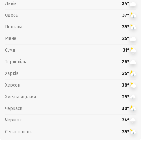
Львів
24°
Одеса
37°
Полтава
35°
Рівне
25°
Суми
31°
Тернопіль
26°
Харків
35°
Херсон
38°
Хмельницький
25°
Черкаси
30°
Чернігів
24°
Севастополь
35°