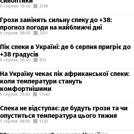
синоптики
6 серпня,
16:46
2338
Грози замінять сильну спеку до +38:
прогноз погоди на найближчі дні
6 серпня,
08:00
3351
Пік спеки в Україні: де 6 серпня пригріє до
+38 градусів
6 серпня,
06:40
833
На Україну чекає пік африканської спеки:
коли температури стануть
комфортнішими
5 серпня,
20:00
11483
Спека не відступає: де будуть грози та чи
опуститься температура цього тижня
5 серпня,
08:00
1320