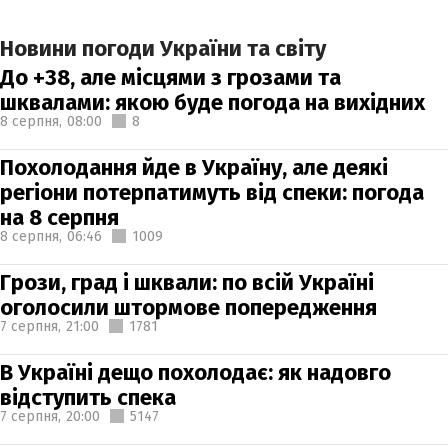
Новини погоди України та світу
До +38, але місцями з грозами та
шквалами: якою буде погода на вихідних
8 серпня,
08:00
8
Похолодання йде в Україну, але деякі
регіони потерпатимуть від спеки: погода
на 8 серпня
8 серпня,
06:46
1009
Грози, град і шквали: по всій Україні
оголосили штормове попередження
7 серпня,
21:00
1781
В Україні дещо похолодає: як надовго
відступить спека
7 серпня,
20:00
5147