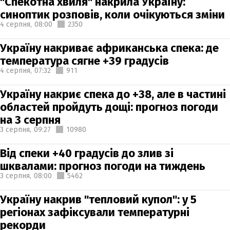
"Спекотна хвиля" накрила Україну:
синоптик розповів, коли очікуються зміни
4 серпня,
08:00
2350
Україну накриває африканська спека: де
температура сягне +39 градусів
4 серпня,
07:32
911
Україну накриє спека до +38, але в частині
областей пройдуть дощі: прогноз погоди
на 3 серпня
3 серпня,
09:27
10980
Від спеки +40 градусів до злив зі
шквалами: прогноз погоди на тиждень
3 серпня,
08:00
5462
Україну накрив "тепловий купол": у 5
регіонах зафіксували температурні
рекорди