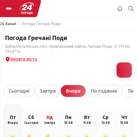
24 Канал
Погода Гречані Поди
Погода Гречані Поди
Дніпропетровська обл., Криворізький район, Гречані Поди, 47.79°Пн,
33.46°Сх
Змінити місто
Сьогодні
Завтра
Вчора
По годинах
Тиж
Пт
Сб
Нд
Пн
Вт
Ср
Чт
Вчора
Сьогодні
Завтра
10.08
11.08
12.08
13.08