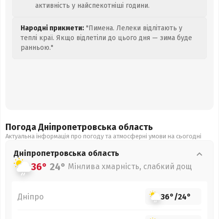
активність у найспекотніші години.
Народні прикмети:
"Пимена. Лелеки відлітають у
теплі краї. Якщо відлетіли до цього дня — зима буде
ранньою."
Погода Дніпропетровська
область
Актуальна інформація про погоду та атмосферні умови на сьогодні
Дніпропетровська
область
36°
24°
Мінлива хмарність, слабкий дощ
Дніпро
36°
/
24°