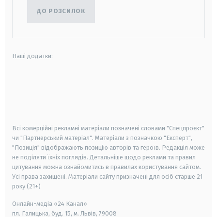
ДО РОЗСИЛОК
Наші додатки:
android
apple
smart tv
samsung smart tv
Всі комерційні рекламні матеріали позначені словами "Спецпроєкт"
чи "Партнерський матеріал". Матеріали з позначкою "Експерт",
"Позиція" відображають позицію авторів та героїв. Редакція може
не поділяти їхніх поглядів. Детальніше щодо реклами та правил
цитування можна ознайомитись в правилах користування сайтом.
Усі права захищені.
Матеріали сайту призначені для осіб старше
21
року (21+)
Онлайн-медіа «24 Канал»
пл. Галицька, буд. 15, м. Львів, 79008