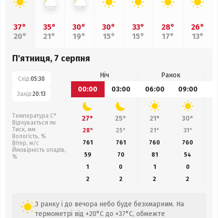
37°
35°
30°
30°
33°
28°
26°
20°
21°
19°
15°
15°
17°
13°
П'ятниця, 7 серпня
Ніч
Ранок
Схід:
05:30
00:00
03:00
06:00
09:00
1
Захід:
20:13
Температура С°
27°
25°
21°
30°
Відчувається як
Тиск, мм
28°
25°
21°
31°
Вологість, %
761
761
760
760
Вітер, м/с
Ймовірність опадів,
59
70
81
54
%
1
0
1
0
2
2
2
2
З ранку і до вечора небо буде безхмарним. На
термометрі від +20°C до +37°C, обмежте