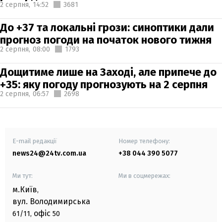
2 серпня,
14:52
3681
До +37 та локальні грози: синоптики дали
прогноз погоди на початок нового тижня
2 серпня,
08:00
1793
Дощитиме лише на Заході, але припече до
+35: яку погоду прогнозують на 2 серпня
2 серпня,
06:57
2698
E-mail редакції
Номер телефону:
news24@24tv.com.ua
+38 044 390 5077
Ми тут:
Ми в соцмережах:
м.Київ
,
вул. Володимирська
офіс
61/11,
50